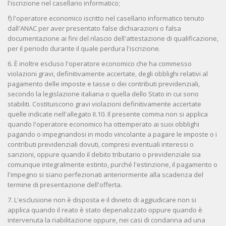
l'iscrizione nel casellario informatico;
f) l'operatore economico iscritto nel casellario informatico tenuto
dall'ANAC per aver presentato false dichiarazioni o falsa
documentazione ai fini del rilascio dell'attestazione di qualificazione,
per il periodo durante il quale perdura l'iscrizione.
6. È inoltre escluso l'operatore economico che ha commesso
violazioni gravi, definitivamente accertate, degli obblighi relativi al
pagamento delle imposte e tasse o dei contributi previdenziali,
secondo la legislazione italiana o quella dello Stato in cui sono
stabiliti. Costituiscono gravi violazioni definitivamente accertate
quelle indicate nell'allegato II.10. Il presente comma non si applica
quando l'operatore economico ha ottemperato ai suoi obblighi
pagando o impegnandosi in modo vincolante a pagare le imposte o i
contributi previdenziali dovuti, compresi eventuali interessi o
sanzioni, oppure quando il debito tributario o previdenziale sia
comunque integralmente estinto, purché l'estinzione, il pagamento o
l'impegno si siano perfezionati anteriormente alla scadenza del
termine di presentazione dell'offerta.
7. L'esclusione non è disposta e il divieto di aggiudicare non si
applica quando il reato è stato depenalizzato oppure quando è
intervenuta la riabilitazione oppure, nei casi di condanna ad una