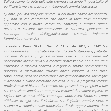
Dall’accoglimento delle delineate premesse discende l’impossibilità di
parificare la mera istanza di ammissione alla ammissione stessa.
Quanto, poi, alla disciplina dell’art. 94 del nuovo codice dei contratti,
[…],
non fa che confermare che, anche in forza delle modifiche
apportate con il nuovo codice dei contratti, il termine ultimo
dell’effetto sanante dell’ammissione al controllo giudiziario è
comunque quello dell’aggiudicazione, restando irrilevante
l’ammissione successiva
”.
Secondo il
Cons. Stato, Sez. V, 11 aprile 2025, n. 3142
“
La
giurisprudenza amministrativa ha ritenuto che la stazione appaltante,
che non ritenga la pregressa vicenda professionale dichiarata dal
concorrente incisiva della sua moralità professionale, non è tenuta a
esplicitare in maniera analitica le ragioni di siffatto convincimento,
potendo la motivazione risultare anche implicita o
per facta
concludentia
, ossia con l'ammissione alla gara dell'impresa. Tale regola
è destinata a subire eccezione nel caso in cui la pregressa vicenda
professionale dichiarata dal concorrente presenti una pregnanza tale
che la stazione appaltante non possa esimersi da rendere esplicite le
ragioni per le quali abbia comunque apprezzato l'impresa come
affidabile.
In ogni caso il sindacato che il giudice amministrativo è
chiamato a compiere sulle motivazioni di tale apprezzamento deve
essere mantenuto sul piano della "
non pretestuosità
" della