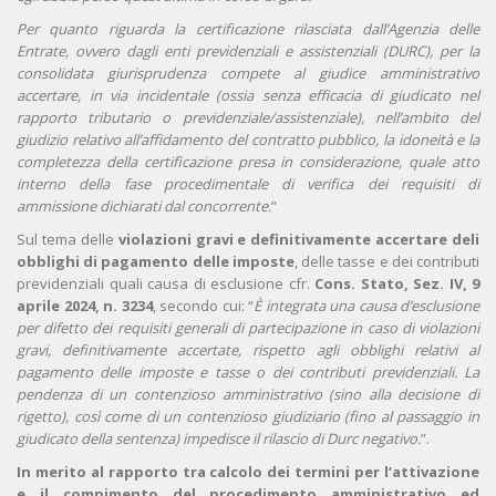
Per quanto riguarda la certificazione rilasciata dall’Agenzia delle
Entrate, ovvero dagli enti previdenziali e assistenziali (DURC), per la
consolidata giurisprudenza compete al giudice amministrativo
accertare, in via incidentale (ossia senza efficacia di giudicato nel
rapporto tributario o previdenziale/assistenziale), nell’ambito del
giudizio relativo all’affidamento del contratto pubblico, la idoneità e la
completezza della certificazione presa in considerazione, quale atto
interno della fase procedimentale di verifica dei requisiti di
ammissione dichiarati dal concorrente.
”
Sul tema delle
violazioni gravi e definitivamente accertare deli
obblighi di pagamento delle imposte
, delle tasse e dei contributi
previdenziali quali causa di esclusione cfr.
Cons. Stato, Sez. IV, 9
aprile 2024, n. 3234
, secondo cui: “
È integrata una causa d’esclusione
per difetto dei requisiti generali di partecipazione in caso di violazioni
gravi, definitivamente accertate, rispetto agli obblighi relativi al
pagamento delle imposte e tasse o dei contributi previdenziali.
La
pendenza di un contenzioso amministrativo (sino alla decisione di
rigetto), così come di un contenzioso giudiziario (fino al passaggio in
giudicato della sentenza) impedisce il rilascio di Durc negativo.
”.
In merito al rapporto tra calcolo dei termini per l’attivazione
e il compimento del procedimento amministrativo ed