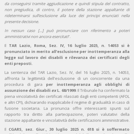
da conseguirsi tramite aggiudicazione e quindi stipula del contratto,
non pregiudica, di contro, il potere della stazione appaltante di
rideterminarsi sull’esclusione alla luce dei principi enunciati nella
presente decisione.
In nessun caso […] può pronunciare con riferimento a poteri
amministrativi non ancora esercitati
”.
Il
TAR Lazio, Roma, Sez. IV, 16 luglio 2025, n. 14053 si è
pronunciato in merito all’esclusione per inottemperanza alla
legge sul lavoro dei disabili e rilevanza dei certificati degli
enti preposti.
La sentenza del TAR Lazio, Sez. IV, del 16 luglio 2025, n. 14053,
affronta la legittimità dell'esclusione di un concorrente da una
procedura di gara
per inottemperanza agli obblighi di
assunzione dei disabili
ex
L. 68/1999
. Il Tribunale ha confermato la
piena vincolatività dei certificati rilasciati dagli enti competenti (AFOL
e altri CPI), dichiarando inapplicabile il regime di gradualità in caso di
fusione societaria. La pronuncia offre interessanti spunti sul
rapporto tra diritto alla partecipazione, poteri valutativi della
stazione appaltante e vincolatività delle certificazioni amministrative.
Il
CGARS, sez. Giur., 30 luglio 2025 n. 618 si è soffermato