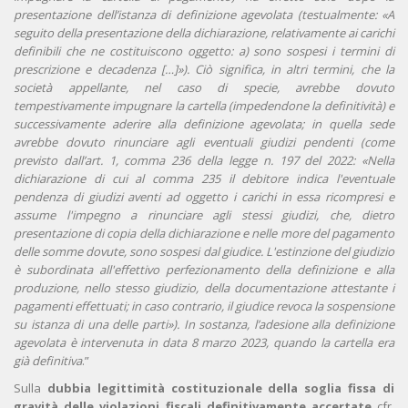
presentazione dell’istanza di definizione agevolata (testualmente: «A
seguito della presentazione della dichiarazione, relativamente ai carichi
definibili che ne costituiscono oggetto: a) sono sospesi i termini di
prescrizione e decadenza […]»).
Ciò significa, in altri termini, che la
società appellante, nel caso di specie, avrebbe dovuto
tempestivamente impugnare la cartella (impedendone la definitività) e
successivamente aderire alla definizione agevolata; in quella sede
avrebbe dovuto rinunciare agli eventuali giudizi pendenti (come
previsto dall’art. 1, comma 236 della legge n. 197 del 2022: «Nella
dichiarazione di cui al comma 235 il debitore indica l'eventuale
pendenza di giudizi aventi ad oggetto i carichi in essa ricompresi e
assume l'impegno a rinunciare agli stessi giudizi, che, dietro
presentazione di copia della dichiarazione e nelle more del pagamento
delle somme dovute, sono sospesi dal giudice. L'estinzione del giudizio
è subordinata all'effettivo perfezionamento della definizione e alla
produzione, nello stesso giudizio, della documentazione attestante i
pagamenti effettuati; in caso contrario, il giudice revoca la sospensione
su istanza di una delle parti»).
In sostanza, l’adesione alla definizione
agevolata è intervenuta in data 8 marzo 2023, quando la cartella era
già definitiva
.”
Sulla
dubbia legittimità costituzionale della
soglia fissa di
gravità delle violazioni fiscali definitivamente accertate
cfr.