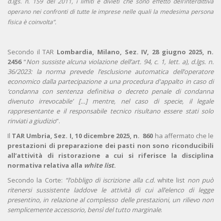
d.lgs. n. 159 del 2011, i limiti e divieti che sono effetto dell’interdittiva
operano nei confronti di tutte le imprese nelle quali la medesima persona
fisica è coinvolta”
.
Secondo il TAR
Lombardia, Milano, Sez. IV, 28 giugno 2025, n.
2456
“
Non sussiste alcuna violazione dell’art. 94, c. 1, lett. a), d.lgs. n.
36/2023: la norma prevede l’esclusione automatica dell’operatore
economico dalla partecipazione a una procedura d'appalto in caso di
‘condanna con sentenza definitiva o decreto penale di condanna
divenuto irrevocabile’ […] mentre, nel caso di specie, il legale
rappresentante e il responsabile tecnico risultano essere stati solo
rinviati a giudizio
”.
Il
TAR Umbria, Sez. I, 10 dicembre 2025, n. 860
ha affermato che le
prestazioni di preparazione dei pasti non sono riconducibili
all’attività di ristorazione a cui si riferisce la disciplina
normativa relativa alla
white list
.
Secondo la Corte:
“l’obbligo di iscrizione alla c.d.
white list
non può
ritenersi sussistente laddove le attività di cui all’elenco di legge
presentino, in relazione al complesso delle prestazioni, un rilievo non
semplicemente accessorio, bensì del tutto marginale
.