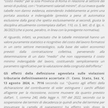
“costo medio” per la sola Provincia di Roma in relazione al settore dei
servizi di pulizia), con i “trattamenti salariali minimi”, di cui invece quelle
tabelle non danno evidenza, estendendo indebitamente ai primi una
portata assoluta e inderogabile (prevista a pena di automatica
esclusione dalla gara) che spetta esclusivamente ai secondi, giusta la
disciplina attualmente contemplata dall’art. 110, co. 5, lett. d) d. lgs. n.
36/2023 (che si pone, peraltro, in linea con la previgente normativa).
Al riguardo, infatti, va precisato che le tabelle ministeriali hanno un
valore puramente statistico e ricognitivo del costo del lavoro formatosi
in un certo settore merceologico, sulla base dei valori economici
previsti dalla contrattazione collettiva, pervenendo alla
determinazione di un dato “medio” che non rappresenta il costo
minimo inderogabile del lavoro, costituendo semplicemente un
parametro significativo per la valutazione della congruità dell’offerta.
”
Gli effetti della definizione agevolata sulle violazioni
tributarie definitivamente accertate
cfr.
Cons. Stato, Sez. V,
13 agosto 2024, n. 7116
secondo cui: “
Quanto agli effetti della
dichiarazione del contribuente di voler estinguere i carchi affidati
all’agente per la riscossione, occorre muovere da quanto previsto
dall’art. 1, comma 240, della legge n. 197 del 2022, secondo cui la
sospensione dei termini di decadenza (e quindi anche del termine per
impugnare la cartella di pagamento) ha effetto solo dopo la