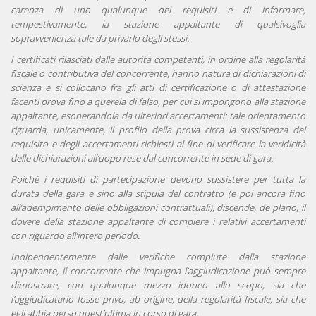
carenza di uno qualunque dei requisiti e di informare,
tempestivamente, la stazione appaltante di qualsivoglia
sopravvenienza tale da privarlo degli stessi.
I certificati rilasciati dalle autorità competenti, in ordine alla regolarità
fiscale o contributiva del concorrente, hanno natura di dichiarazioni di
scienza e si collocano fra gli atti di certificazione o di attestazione
facenti prova fino a querela di falso, per cui si impongono alla stazione
appaltante, esonerandola da ulteriori accertamenti: tale orientamento
riguarda, unicamente, il profilo della prova circa la sussistenza del
requisito e degli accertamenti richiesti al fine di verificare la veridicità
delle dichiarazioni all’uopo rese dal concorrente in sede di gara.
Poiché i requisiti di partecipazione devono sussistere per tutta la
durata della gara e sino alla stipula del contratto (e poi ancora fino
all’adempimento delle obbligazioni contrattuali), discende, de plano, il
dovere della stazione appaltante di compiere i relativi accertamenti
con riguardo all’intero periodo.
I
ndipendentemente dalle verifiche compiute dalla stazione
appaltante, il concorrente che impugna l’aggiudicazione può sempre
dimostrare, con qualunque mezzo idoneo allo scopo, sia che
l’aggiudicatario fosse privo, ab origine, della regolarità fiscale, sia che
egli abbia perso quest’ultima in corso di gara.