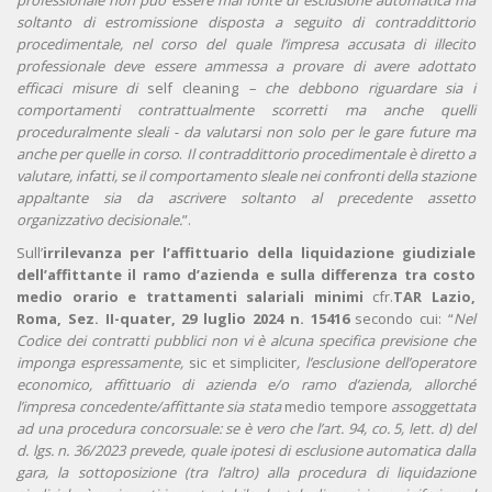
professionale non può essere mai fonte di esclusione automatica ma
soltanto di estromissione disposta a seguito di contraddittorio
procedimentale, nel corso del quale l’impresa accusata di illecito
professionale deve essere ammessa a provare di avere adottato
efficaci misure di
self cleaning
– che debbono riguardare sia i
comportamenti contrattualmente scorretti ma anche quelli
proceduralmente sleali - da valutarsi non solo per le gare future ma
anche per quelle in corso
.
Il contraddittorio procedimentale è diretto a
valutare, infatti, se il comportamento sleale nei confronti della stazione
appaltante sia da ascrivere soltanto al precedente assetto
organizzativo decisionale.
”.
Sull’
irrilevanza per l’affittuario della liquidazione giudiziale
dell’affittante il ramo d’azienda e sulla differenza tra costo
medio orario e trattamenti salariali minimi
cfr.
TAR Lazio,
Roma, Sez. II-quater, 29 luglio 2024 n. 15416
secondo cui: “
Nel
Codice dei contratti pubblici non vi è alcuna specifica previsione che
imponga espressamente,
sic et simpliciter
, l’esclusione dell’operatore
economico, affittuario di azienda e/o ramo d’azienda, allorché
l’impresa concedente/affittante sia stata
medio tempore
assoggettata
ad una procedura concorsuale: se è vero che l’art. 94, co. 5, lett. d) del
d. lgs. n. 36/2023 prevede, quale ipotesi di esclusione automatica dalla
gara, la sottoposizione (tra l’altro) alla procedura di liquidazione