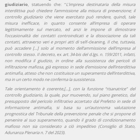
giudiziario
, statuendo che: “
L’impresa destinataria della misura
interdittiva può chiedere l’ammissione alla misura di prevenzione; il
controllo giudiziario che viene esercitato può rendere, quindi, tale
misura inefficace, in quanto consente all’impresa di operare
legittimamente sul mercato, ed anzi le impone di dimostrare
l’occasionalità dei contatti controindicati e la dissociazione da tali
contatti, attraverso veri e propri atti di
self-cleaning
. Il che, tuttavia,
può accadere […] solo al momento dell’ammissione dell’impresa al
controllo stesso. Il decreto,
ex
art. 34-bis del d.lgs. n. 159/2011, infatti,
non modifica il giudizio, in ordine alla sussistenza dei pericoli di
infiltrazione mafiosa, già espresso in sede d’emissione dell’interdittiva
antimafia, atteso che non costituisce un superamento dell’interdittiva,
ma in un certo modo ne conferma la sussistenza.
Tale orientamento è coerente,[…], con la funzione “risanatrice” del
controllo giudiziario, la quale, pur muovendo, sul piano genetico, dal
presupposto del pericolo infiltrativo accertato dal Prefetto in sede di
informazione antimafia, si basa su un’autonoma valutazione
prognostica del Tribunale della prevenzione penale che si propone di
pervenire al suo superamento, quando il grado di condizionamento
mafioso non sia considerato a ciò impeditivo (Consiglio di Stato,
Adunanza Plenaria n. 7 del 2023).