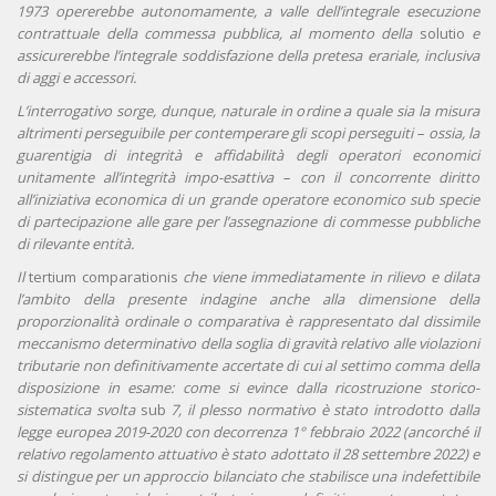
1973 opererebbe autonomamente, a valle dell’integrale esecuzione
contrattuale della commessa pubblica, al momento della
solutio
e
assicurerebbe l’integrale soddisfazione della pretesa erariale, inclusiva
di aggi e accessori.
L’interrogativo sorge, dunque, naturale in ordine a quale sia la misura
altrimenti perseguibile per contemperare gli scopi perseguiti – ossia, la
guarentigia di integrità e affidabilità degli operatori economici
unitamente all’integrità impo-esattiva – con il concorrente di
ritto
all’iniziativa economica di un grande operatore economico sub specie
di partecipazione alle gare per l’assegnazione di commesse pubbliche
di rilevante entità.
Il
tertium comparationis
che viene immediatamente in rilievo e dilata
l’ambito della presente indagine anche alla dimensione della
proporzionalità ordinale o comparativa è rappresentato dal dissimile
meccanismo determinativo della soglia di gravità relativo alle violazioni
tributarie non definitivamente accertate di cui al settimo comma della
disposizione in esame: come si evince dalla ricostruzione storico-
sistematica svolta
sub
7, il plesso normativo è stato introdotto dalla
legge europea 2019-2020 con decorrenza 1° febbraio 2022 (ancorché il
relativo regolamento attuativo è stato adottato il 28 settembre 2022) e
si distingue per un approccio bilanciato che stabilisce una indefettibile