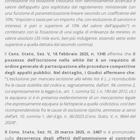
correlazione tra violazione tributaria non definitivamente accertata e
valore dell’appalto (poi esplicitata dal regolamento ministeriale con
una funzione di parametrizzazione lineare secondo un coefficiente del
10%: “imposte o tasse per un importo che, con esclusione di sanzioni e
interessi, è pari o superiore al 10% del valore dell'appalto”) in
combinato con la fissazione di una soglia di irrilevanza
de minimis
in
valore assoluto (35 mila euro, ben più indulgente, essendo sette volte
superiore a quella dettata dal secondo comma).
Il
Cons. Stato, Sez. V, 18 febbraio 2025, n. 1345
afferma che
il
possesso dell’iscrizione nella
white list
è un requisito di
ordine generale di partecipazione alle procedure competitive
degli appalti pubblici.
Nel dettaglio, i Giudici affermano che:
“
L’esclusione per mancata iscrizione alla
white list
è (…) riconducibile
fra le cause stabilite dal codice e, segnatamente, dall’art. 94, comma 2,
cui espressamente la legge (i.e., art. 1, comma 52, l. n. 190 del 2012, cit.)
la equipara: si è in presenza evidentemente di un meccanismo legale
che espressamente equipara la fattispecie a quella codicistica, così ben
ricomprendendola fra le cause di esclusione tipiche, ammesse ai sensi
dell’art. 10, comma 1, del d.lgs. n. 36/2023 (Cons. Stato, V, n. 9664 del
2024)
”.
Il Cons. Stato, Sez. IV, 25 marzo 2025, n. 2467
si è pronunciato
sulla
decorrenza degli effetti dell’ammissione al controllo