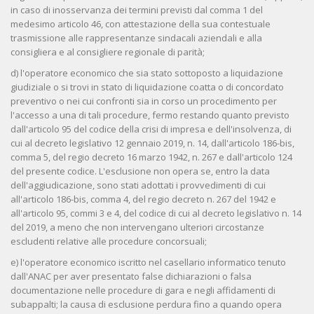
in caso di inosservanza dei termini previsti dal comma 1 del
medesimo articolo 46, con attestazione della sua contestuale
trasmissione alle rappresentanze sindacali aziendali e alla
consigliera e al consigliere regionale di parità;
d) l'operatore economico che sia stato sottoposto a liquidazione
giudiziale o si trovi in stato di liquidazione coatta o di concordato
preventivo o nei cui confronti sia in corso un procedimento per
l'accesso a una di tali procedure, fermo restando quanto previsto
dall'articolo 95 del codice della crisi di impresa e dell'insolvenza, di
cui al decreto legislativo 12 gennaio 2019, n. 14, dall'articolo 186-bis,
comma 5, del regio decreto 16 marzo 1942, n. 267 e dall'articolo 124
del presente codice. L'esclusione non opera se, entro la data
dell'aggiudicazione, sono stati adottati i provvedimenti di cui
all'articolo 186-bis, comma 4, del regio decreto n. 267 del 1942 e
all'articolo 95, commi 3 e 4, del codice di cui al decreto legislativo n. 14
del 2019, a meno che non intervengano ulteriori circostanze
escludenti relative alle procedure concorsuali;
e) l'operatore economico iscritto nel casellario informatico tenuto
dall'ANAC per aver presentato false dichiarazioni o falsa
documentazione nelle procedure di gara e negli affidamenti di
subappalti; la causa di esclusione perdura fino a quando opera