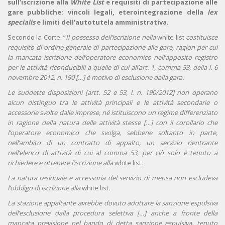
sull’iscrizione alla
White List
e requisiti di partecipazione alle
gare pubbliche: vincoli legali, eterointegrazione della
lex
specialis
e limiti dell’autotutela amministrativa.
Secondo la Corte: “
Il possesso dell’iscrizione nella
white list
costituisce
requisito di ordine generale di partecipazione alle gare, ragion per cui
la mancata iscrizione dell’operatore economico nell’apposito registro
per le attività riconducibili a quelle di cui all’art. 1, comma 53, della l. 6
novembre 2012, n. 190 […] è motivo di esclusione dalla gara.
Le suddette disposizioni [artt. 52 e 53, l. n. 190/2012] non operano
alcun distinguo tra le attività principali e le attività secondarie o
accessorie svolte dalle imprese, né istituiscono un regime differenziato
in ragione della natura delle attività stesse […] con il corollario che
l’operatore economico che svolga, sebbene soltanto in parte,
nell’ambito di un contratto di appalto, un servizio rientrante
nell’elenco di attività di cui al comma 53, per ciò solo è tenuto a
richiedere e ottenere l’iscrizione alla
white list
.
La natura residuale e accessoria del servizio di mensa non escludeva
l’obbligo di iscrizione alla
white list
.
La stazione appaltante avrebbe dovuto adottare la sanzione espulsiva
dell’esclusione dalla procedura selettiva […] anche a fronte della
mancata previsione nel bando di detta sanzione espulsiva, tenuto