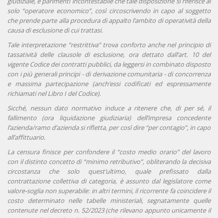
giudiziale, è parimenti incontestabile che tale disposizione si riferisce al
solo “operatore economico”, così circoscrivendo in capo al soggetto
che prende parte alla procedura di appalto l’ambito di operatività della
causa di esclusione di cui trattasi.
Tale interpretazione “restrittiva” trova conforto anche nel principio di
tassatività delle clausole di esclusione, ora dettato dall’art. 10 del
vigente Codice dei contratti pubblici, da leggersi in combinato disposto
con i più generali principi - di derivazione comunitaria - di concorrenza
e massima partecipazione (anch’essi codificati ed espressamente
richiamati nel Libro I del Codice).
Sicché, nessun dato normativo induce a ritenere che, di per sé, il
fallimento (ora liquidazione giudiziaria) dell’impresa concedente
l’azienda/ramo d’azienda si rifletta, per così dire “per contagio”, in capo
all’affittuario.
La censura finisce per confondere il “costo medio orario” del lavoro
con il distinto concetto di “minimo retributivo”, obliterando la decisiva
circostanza che solo quest’ultimo, quale prefissato dalla
contrattazione collettiva di categoria, è assunto dal legislatore come
valore-soglia non superabile: in altri termini, il ricorrente fa coincidere il
costo determinato nelle tabelle ministeriali, segnatamente quelle
contenute nel decreto n. 52/2023 (che rilevano appunto unicamente il