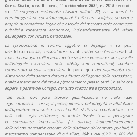
Cons. Stato, sez. III, ord., 11 settembre 2024, n. 7518
secondo
cui: “
Il congegno escludente divisato dall’art. 80, co. 4 mercé la
eterointegrazione col valore-soglia di 5 mila euro scolpisce un vero e
proprio automatismo legale che esclude dal mercato delle commesse
pubbliche l’operatore economico, indipendentemente dal valore
dell’appalto, con risultati paradossali.
La sproporzione in termini oggettivi si dispiega
in re ipsa
:
tale
debitum
fiscale, consolidatosi
ex ante
, determina l’esclusione
tout
court
da una gara milionaria, mentre se fosse emerso
ex post
, a valle
dell’integrale esecuzione delle obbligazioni contrattuali, avrebbe
comportato la sola sospensione
in parte qua
del pagamento con
distrazione della somma dovuta a favore dell’agente della riscossione,
previo esperimento del rituale pignoramento presso terzi. Un esito che
appare, a parere del Collegio, del tutto irrazionale e spropositato.
Tale esito non pare trovare giustificazione né nella
ratio
legis
intrinseca – ossia, il perseguimento dell’integrità e affidabilità
dell’operatore economico con cui la P.A. si ritrova a contrattare – né
nella
ratio legis
estrinseca, di indole fiscale, tesa a perseguire
la compliance impo-esattiva (..) dacché, indipendentemente
dalla
relatio
normativa operata dalla disciplina dei contratti pubblici, il
meccanismo compensativo di cui all’art. 48-
bis
del d.P.R. n. 602 del