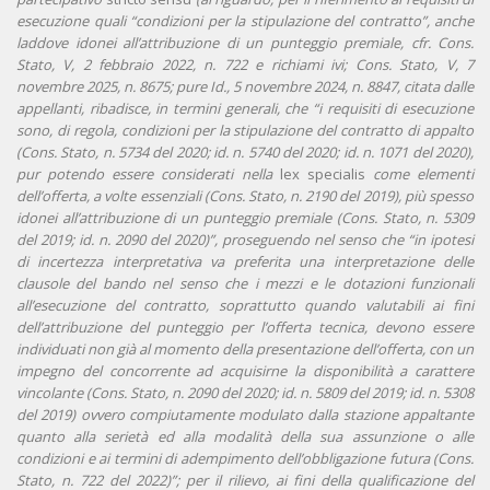
esecuzione quali “condizioni per la stipulazione del contratto”, anche
laddove idonei all’attribuzione di un punteggio premiale, cfr. Cons.
Stato, V, 2 febbraio 2022, n. 722 e richiami ivi; Cons. Stato, V, 7
novembre 2025, n. 8675; pure Id., 5 novembre 2024, n. 8847, citata dalle
appellanti, ribadisce, in termini generali, che “i requisiti di esecuzione
sono, di regola, condizioni per la stipulazione del contratto di appalto
(Cons. Stato, n. 5734 del 2020; id. n. 5740 del 2020; id. n. 1071 del 2020),
pur potendo essere considerati nella
lex specialis
come elementi
dell’offerta, a volte essenziali (Cons. Stato, n. 2190 del 2019), più spesso
idonei all’attribuzione di un punteggio premiale (Cons. Stato, n. 5309
del 2019; id. n. 2090 del 2020)
”, proseguendo nel senso che “in ipotesi
di incertezza interpretativa va preferita una interpretazione delle
clausole del bando nel senso che i mezzi e le dotazioni funzionali
all’esecuzione del contratto, soprattutto quando valutabili ai fini
dell’attribuzione del punteggio per l’offerta tecnica, devono essere
individuati non già al momento della presentazione dell’offerta, con un
impegno del concorrente ad acquisirne la disponibilità a carattere
vincolante (Cons. Stato, n. 2090 del 2020; id. n. 5809 del 2019; id. n. 5308
del 2019) ovvero compiutamente modulato dalla stazione appaltante
quanto alla serietà ed alla modalità della sua assunzione o alle
condizioni e ai termini di adempimento dell’obbligazione futura (Cons.
Stato, n. 722 del 2022)”; per il rilievo, ai fini della qualificazione del