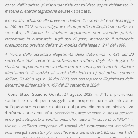
conto dell’indirizzo giurisprudenziale consolidato sopra richiamato in
materia di eterointegrazione della
lex specialis
.
Il mancato richiamo alle previsioni dell’art. 1, commi 52 e 53 della legge
n. 190 del 2012 non configurava alcun profilo di illegittimità della
lex
specialis
, di talché la stazione appaltante non avrebbe potuto
intervenire in autotutela sugli atti di gara, mancando il principale
presupposto previsto dall’art. 21-nonies della legge n. 241 del 1990.
A fronte della accertata illegittimità della determina n. 481 del 20
settembre 2024 recante annullamento d’ufficio degli atti di gara, la
stazione appaltante non avrebbe potuto conseguentemente affidare
direttamente il servizio ai sensi della lettera b) del primo comma
dell’art. 50 del d. lgs. n. 36 del 2023, con conseguente illegittimità della
determina dirigenziale n. 497 del 27 settembre 2024.
”
Il Cons. Stato, Sezione Quinta, 27 agosto 2025, n. 7119 si pronuncia
sui limiti e divieti per i soggetti che ricoprono un ruolo rilevante
nell’operatore economico attinto dal provvedimento amministrativo
d’informazione antimafia.
Secondo la Corte: “quando la stessa persona
fisica, già sottoposta a verifica antimafia, tuttora “in corso di validità” (…),
riveste - nell’arco temporale di validità del provvedimento interdittivo
antimafia già adottato - più ruoli rilevanti ai sensi dell’art. 85, comma 1, del