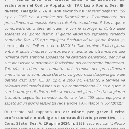
esclusione nel Codice Appalti
, cfr.
TAR Lazio Roma, Sez. III-
quater
, 3 maggio 2024, n. 8791
secondo cui: “
Ai sensi degli artt. 155
c.p.c e 2963 c.c., il termine per l’attivazione e il compimento del
procedimento amministrativo va calcolato escludendo il
dies a quo
e
comprendendo il
dies ad quem
e con la proroga di diritto della
scadenza nel giorno festivo al giorno lavorativo seguente, tenendo
conto che l’art. 155 c.p.c. equipara il sabato ad un giorno festivo
(in
termini, altresì,, TAR Ancona n. 18/2015).
Tale termine di dieci giorni,
entro il quale l’impresa concorrente è tenuta ad ottemperare alla
richiesta della stazione appaltante ha carattere perentorio, per cui la
sua inosservanza determina l’esclusione del concorrente interessato.
Tuttavia, i criteri di computo dei termini del procedimento
amministrativo sono quelli che si rinvengono nella disciplina generale
dettata dagli artt. 155 ss. c.p.c. e 2963 c.c. Pertanto, il termine va
calcolato escludendo il
dies a quo
e comprendendo il
dies a quem
e
con la proroga di diritto della scadenza nel giorno festivo al giorno
lavorativo seguente, tenendo conto che l’art. 155 c.p.c. equipara il
sabato ad un giorno festivo
(si veda anche T.A.R. Napoli n. 661/2012).”
Di recente sul rapporto tra
esclusione per grave illecito
professionale e obbligo di contraddittorio preventivo
, cfr.,
Cons. Stato, Sez. V, 29 aprile 2024, n. 3858
, secondo cui: “
L’illecito