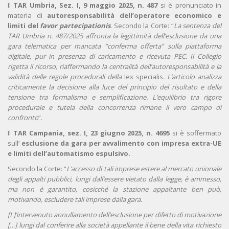
Il
TAR Umbria, Sez. I, 9 maggio 2025, n. 487
si è pronunciato in
materia di
autoresponsabilità dell’operatore economico e
limiti del
favor partecipationis
. Secondo la Corte: “
La sentenza del
TAR Umbria n. 487/2025 affronta la legittimità dell’esclusione da una
gara telematica per mancata “conferma offerta” sulla piattaforma
digitale, pur in presenza di caricamento e ricevuta PEC. Il Collegio
rigetta il ricorso, riaffermando la centralità dell’autoresponsabilità e la
validità delle regole procedurali della
lex specialis
. L’articolo analizza
criticamente la decisione alla luce del principio del risultato e della
tensione tra formalismo e semplificazione. L’equilibrio tra rigore
procedurale e tutela della concorrenza rimane il vero campo di
confronto
”.
Il
TAR Campania, sez. I, 23 giugno 2025, n. 4695
si è soffermato
sull’
esclusione da gara per avvalimento con impresa extra-UE
e limiti dell’automatismo espulsivo.
Secondo la Corte: “
L’accesso di tali imprese estere al mercato unionale
degli appalti pubblici, lungi dall’essere vietato dalla legge, è ammesso,
ma non è garantito, cosicché la stazione appaltante ben può,
motivando, escludere tali imprese dalla gara.
[L]’intervenuto annullamento dell’esclusione per difetto di motivazione
[…] lungi dal conferire alla società appellante il bene della vita richiesto