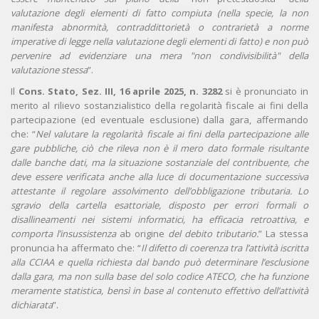
valutazione degli elementi di fatto compiuta (nella specie, la non
manifesta abnormità, contraddittorietà o contrarietà a norme
imperative di legge nella valutazione degli elementi di fatto) e non può
pervenire ad evidenziare una mera "non condivisibilità" della
valutazione stessa
”.
Il
Cons. Stato, Sez. III, 16 aprile 2025, n. 3282
si è pronunciato in
merito al rilievo sostanzialistico della regolarità fiscale ai fini della
partecipazione (ed eventuale esclusione) dalla gara, affermando
che: “
Nel valutare la regolarità fiscale ai fini della partecipazione alle
gare pubbliche, ciò che rileva non è il mero dato formale risultante
dalle banche dati, ma la situazione sostanziale del contribuente, che
deve essere verificata anche alla luce di documentazione successiva
attestante il regolare assolvimento dell’obbligazione tributaria.
Lo
sgravio della cartella esattoriale, disposto per errori formali o
disallineamenti nei sistemi informatici, ha efficacia retroattiva, e
comporta l’insussistenza
ab origine
del debito tributario.
” La stessa
pronuncia ha affermato che: “
Il difetto di coerenza tra l’attività iscritta
alla CCIAA e quella richiesta dal bando può determinare l’esclusione
dalla gara, ma non sulla base del solo codice ATECO, che ha funzione
meramente statistica, bensì in base al contenuto effettivo dell’attività
dichiarata
”.