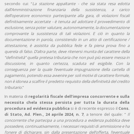
secondo cui: “
La stazione appaltante - che sia stata resa edotta
dall’Amministrazione finanziaria della sussistenza, a carico
dell’operatore economico partecipante alla gara, di violazioni fiscali
definitivamente accertate - è tenuta ad adottare il provvedimento di
esclusione, senza poter valutare, autonomamente, la documentazione
comprovante la sussistenza di tali violazioni. E ciò in quanto la
documentazione in parola, consistendo in un atto di certificazione /
attestazione, è assistita da pubblica fede e fa piena prova fino a
querela di falso.
D’altra parte, deve ritenersi munita del carattere della
“definitività” quella pretesa tributaria che non può più essere messa in
discussione, in quanto certezza, scaduta ed esigibile. Con la
conseguenza per la quale l’eventuale impugnazione della cartella di
pagamento, potendo essa avvenire per soli motivi di carattere formale,
non è idonea a scalfire il predetto requisito della definitività del credito
tributario.
”
In materia di
regolarità fiscale dell’impresa concorrente e sulla
necessita chela stessa persista per tutta la durata della
procedura ad evidenza pubblica
si è di recente espresso il
Cons.
di Stato, Ad. Plen., 24 aprile 2024, n. 7
, a tenore del quale: “
Il
concorrente che partecipa a una procedura a evidenza pubblica deve
possedere, continuativamente, i necessari requisiti di ammissione e ha
l’onere di dichiarare, sin dalla presentazione dell’offerta, l’eventuale