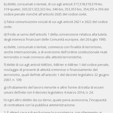
b) delitti, consumati o tentati, di cui agli articoli 317,318,319,319-ter,
319-quater, 320,321,322,322-bis, 346-bis, 353,353-bis, 354,355 e 356 del
codice penale nonché all'articolo 2635 del codice civile;
c) false comunicazioni sociali di cui agli articoli 2621 e 2622 del codice
civile;
d) frode ai sensi dell'articolo 1 della convenzione relativa alla tutela
degli interessi finanziari delle Comunità europee, del 26 luglio 1995;
e) delitti, consumati o tentati, commessi con finalità di terrorismo,
anche internazionale, e di eversione dell'ordine costituzionale reati
terroristici o reati connessi alle attività terroristiche;
f) delitti di cui agli articoli 648-bis, 648-ter e 648-ter.1 del codice penale,
riciclaggio di proventi di attività criminose o finanziamento del
terrorismo, quali definiti all'articolo 1 del decreto legislativo 22 giugno
2007, n. 109;
g) sfruttamento del lavoro minorile e altre forme di tratta di esseri
umani definite con il decreto legislativo 4 marzo 2014, n. 24;
h) ogni altro delitto da cui derivi, quale pena accessoria, l'incapacità
di contrattare con la pubblica amministrazione.
2. È altresì causa di esclusione la sussistenza, con riferimento ai