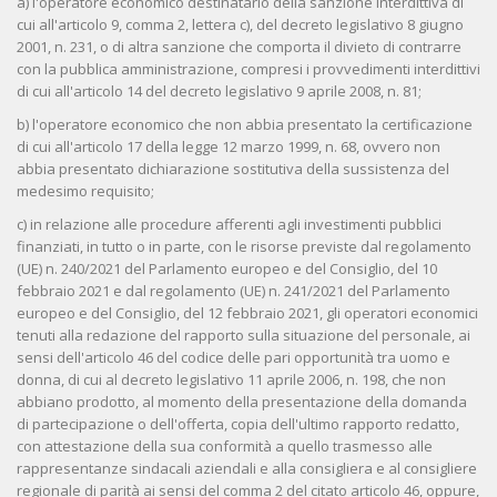
a) l'operatore economico destinatario della sanzione interdittiva di
cui all'articolo 9, comma 2, lettera c), del decreto legislativo 8 giugno
2001, n. 231, o di altra sanzione che comporta il divieto di contrarre
con la pubblica amministrazione, compresi i provvedimenti interdittivi
di cui all'articolo 14 del decreto legislativo 9 aprile 2008, n. 81;
b) l'operatore economico che non abbia presentato la certificazione
di cui all'articolo 17 della legge 12 marzo 1999, n. 68, ovvero non
abbia presentato dichiarazione sostitutiva della sussistenza del
medesimo requisito;
c) in relazione alle procedure afferenti agli investimenti pubblici
finanziati, in tutto o in parte, con le risorse previste dal regolamento
(UE) n. 240/2021 del Parlamento europeo e del Consiglio, del 10
febbraio 2021 e dal regolamento (UE) n. 241/2021 del Parlamento
europeo e del Consiglio, del 12 febbraio 2021, gli operatori economici
tenuti alla redazione del rapporto sulla situazione del personale, ai
sensi dell'articolo 46 del codice delle pari opportunità tra uomo e
donna, di cui al decreto legislativo 11 aprile 2006, n. 198, che non
abbiano prodotto, al momento della presentazione della domanda
di partecipazione o dell'offerta, copia dell'ultimo rapporto redatto,
con attestazione della sua conformità a quello trasmesso alle
rappresentanze sindacali aziendali e alla consigliera e al consigliere
regionale di parità ai sensi del comma 2 del citato articolo 46, oppure,