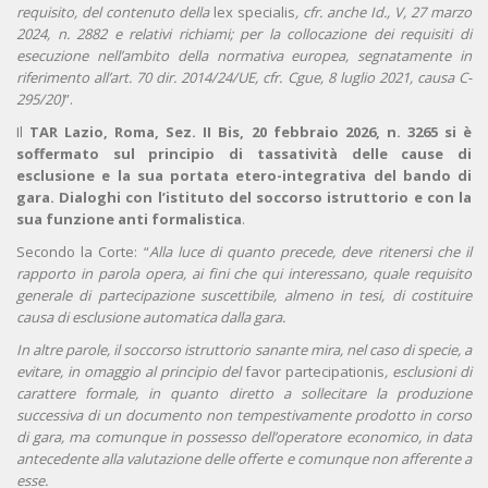
requisito, del contenuto della
lex specialis
, cfr. anche Id., V, 27 marzo
2024, n. 2882 e relativi richiami; per la collocazione dei requisiti di
esecuzione nell’ambito della normativa europea, segnatamente in
riferimento all’art. 70 dir. 2014/24/UE, cfr. Cgue, 8 luglio 2021, causa C-
295/20)
”.
Il
TAR Lazio, Roma, Sez. II Bis, 20 febbraio 2026, n. 3265 si è
soffermato sul principio di tassatività delle cause di
esclusione e la sua portata etero-integrativa del bando di
gara. Dialoghi con l’istituto del soccorso istruttorio e con la
sua funzione anti formalistica
.
Secondo la Corte: “
Alla luce di quanto precede, deve ritenersi che il
rapporto in parola opera, ai fini che qui interessano, quale requisito
generale di partecipazione suscettibile, almeno in tesi, di costituire
causa di esclusione automatica dalla gara.
In altre parole, il soccorso istruttorio sanante mira, nel caso di specie, a
evitare, in omaggio al principio del
favor partecipationis
, esclusioni di
carattere formale, in quanto diretto a sollecitare la produzione
successiva di un documento non tempestivamente prodotto in corso
di gara, ma comunque in possesso dell’operatore economico, in data
antecedente alla valutazione delle offerte e comunque non afferente a
esse.