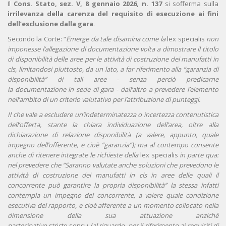
Il
Cons. Stato, sez. V, 8 gennaio 2026, n. 137
si sofferma sulla
irrilevanza della carenza del requisito di esecuzione ai fini
dell’esclusione dalla gara
.
Secondo la Corte: “
Emerge da tale disamina come la
lex specialis
non
imponesse l’allegazione di documentazione volta a dimostrare il titolo
di disponibilità delle aree per le attività di costruzione dei manufatti in
cls, limitandosi piuttosto, da un lato, a far riferimento alla “garanzia di
disponibilità” di tali aree - senza perciò predicarne
la documentazione in sede di gara - dall’altro a prevedere l’elemento
nell’ambito di un criterio valutativo per l’attribuzione di punteggi.
Il che vale a escludere un’indeterminatezza o incertezza contenutistica
dell’offerta, stante la chiara individuazione dell’area, oltre alla
dichiarazione di relazione disponibilità (a valere, appunto, quale
impegno dell’offerente, e cioè “garanzia”); ma al contempo consente
anche di ritenere integrate le richieste della
lex specialis
in parte qua
:
nel prevedere che “Saranno valutate anche soluzioni che prevedono le
attività di costruzione dei manufatti in cls in aree delle quali il
concorrente può garantire la propria disponibilità” la stessa infatti
contempla un impegno del concorrente, a valere quale condizione
esecutiva del rapporto, e cioè afferente a un momento collocato nella
dimensione della sua attuazione anziché
partecipativo
stricto sensu
(al riguardo, per il riferimento ai requisiti di