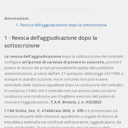
Annotazioni
1 - Revoca dell’aggiudicazione dopo la sottoscrizione
1 - Revoca dell’aggiudicazione dopo la
sottoscrizione
La revoca dell’aggiudicazione
dopo la sottoscrizione del contratto
configura
un’ipotesi di carenza di potere in concreto,
perché il
potere di revoca dei propri provvedimenti spetta alle pubbliche
amministrazioni, ai sensi dell’art. 21 quinquies della legge 241/1990, e
dunque in astratto sussiste, ma in concreto non può essere
esercitato dalle stazioni appaltanti dopo la conclusione del contratto:
in sostanza, il fatto che il contratto non sia ancora stato concluso
costituisce una condizione per il legittimo esercizio del potere di
revocare l’aggiudicazione
.
T.A.R. Brescia, I, n. 912/2023.
Il
TAR Sicilia, Sez. V, 4 febbraio 2025, n. 478
si è pronunciato sul
recesso da parte della Stazione appaltante a seguito di rilascio di
interdittiva antimafia nei confronti dell’operatore, aggiudicatario, da
parte del Prefetto. Al riguardo ha statuito che: “
Il recesso della