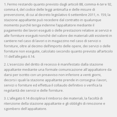
1. Fermo restando quanto previsto dagli articoli 88, comma 4-
ter
e 92,
comma 4, del codice delle leggi antimafia e delle misure di
prevenzione, di cui al decreto legislativo 6 settembre 2011, n. 159, la
stazione appaltante può recedere dal contratto in qualunque
momento purchè tenga indenne l’appaltatore mediante il
pagamento dei lavori eseguiti o delle prestazioni relative ai servizi e
alle forniture eseguiti nonchè del valore dei materiali utili esistenti in
cantiere nel caso di lavori o in magazzino nel caso di servizi o
forniture, oltre al decimo dell’importo delle opere, dei servizi o delle
forniture non eseguite, calcolato secondo quanto previsto all’articolo
11 dell’allegato II.14.
2. L'esercizio del diritto di recesso è manifestato dalla stazione
appaltante mediante una formale comunicazione all'appaltatore da
darsi per iscritto con un preavviso non inferiore a venti giorni,
decorsi i quali la stazione appaltante prende in consegna i lavori,
servizi o forniture ed effettua il collaudo definitivo o verifica la
regolarità dei servizi e delle forniture.
3. L'allegato II.14 disciplina il rimborso dei materiali, la facoltà di
ritenzione della stazione appaltante e gli obblighi di rimozione e
sgombero dell'appaltatore.