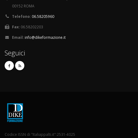
00152 ROMA
Telefono:
06.58205960
Fax:
06.58202203
Email:
info@dikeformazione.it
Seguici
Codice ISSN di "Italiappalti.it":2531-4025