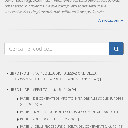
del
tempus regit actum
, con riferimento alla data della sua adozione,
rimanendo ininfluenti sulle sue sorti gli atti sopravvenuti e le
successive vicende giurisdizionali dell’interdittiva prefettizia.
”
Annotazioni
LIBRO I - DEI PRINCIPI, DELLA DIGITALIZZAZIONE, DELLA
PROGRAMMAZIONE, DELLA PROGETTAZIONE (artt. 1 - 47) [+]
LIBRO II - DELL'APPALTO (artt. 48 - 140) [+]
PARTE I - DEI CONTRATTI DI IMPORTO INFERIORE ALLE SOGLIE EUROPEE
(artt. 48 - 55) [+]
PARTE II - DEGLI ISTITUTI E DELLE CLAUSOLE COMUNI (artt. 56 - 61) [+]
PARTE III - DEI SOGGETTI (artt. 62 - 69) [+]
PARTE IV - DELLE PROCEDURE DI SCELTA DEL CONTRAENTE (artt. 70 - 76)