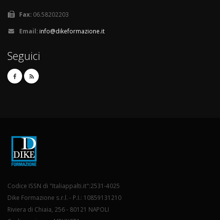
Fax:
06.58202203
Email:
info@dikeformazione.it
Seguici
Codice ISSN di "Italiappalti.it":2531-4025
Dike Formazione s.r.l. - P.I.: 10859131210
Riviera di Chiaia, 256 - 80121 NAPOLI