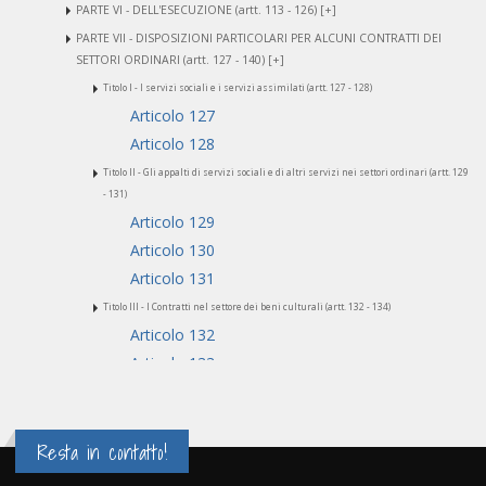
PARTE VI - DELL'ESECUZIONE (artt. 113 - 126) [+]
PARTE VII - DISPOSIZIONI PARTICOLARI PER ALCUNI CONTRATTI DEI
SETTORI ORDINARI (artt. 127 - 140) [+]
Titolo I - I servizi sociali e i servizi assimilati (artt. 127 - 128)
Articolo 127
Articolo 128
Titolo II - Gli appalti di servizi sociali e di altri servizi nei settori ordinari (artt. 129
- 131)
Articolo 129
Articolo 130
Articolo 131
Titolo III - I Contratti nel settore dei beni culturali (artt. 132 - 134)
Articolo 132
Articolo 133
Articolo 134
Titolo IV - I servizi di ricerca e sviluppo (art. 135)
Resta in contatto!
Articolo 135
Titolo V - I contratti nel settore della difesa e sicurezza. I contratti secretati (artt.