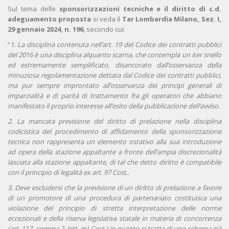
Sul tema delle
sponsorizzazioni tecniche
e il diritto di c.d.
adeguamento proposta
si veda il
Tar Lombardia Milano, Sez. I,
29 gennaio 2024, n. 196
, secondo cui:
“
1. La disciplina contenuta nell’art. 19 del Codice dei contratti pubblici
del 2016 è una disciplina alquanto scarna, che contempla un iter snello
ed estremamente semplificato, disancorato dall’osservanza della
minuziosa regolamentazione dettata dal Codice dei contratti pubblici,
ma pur sempre improntato all’osservanza dei principi generali di
imparzialità e di parità di trattamento fra gli operatori che abbiano
manifestato il proprio interesse all’esito della pubblicazione dell’avviso.
2. La mancata previsione del diritto di prelazione nella disciplina
codicistica del procedimento di affidamento della sponsorizzazione
tecnica non rappresenta un elemento ostativo alla sua introduzione
ad opera della stazione appaltante a fronte dell’ampia discrezionalità
lasciata alla stazione appaltante, di tal che detto diritto è compatibile
con il principio di legalità ex art. 97 Cost..
3. Deve escludersi che la previsione di un diritto di prelazione a favore
di un promotore di una procedura di partenariato costituisca una
violazione del principio di stretta interpretazione delle norme
eccezionali e della riserva legislativa statale in materia di concorrenza
(art. 117, comma 2, lett. m) Cost.) in quanto si tratta di uno schema già