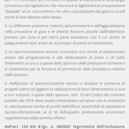
conosciuto dal legislatore, che riconosce la legittimità di una posizione
“speciale” di un concorrente che oltre a partecipare alla gara si accolli
anche la fase ideativa della stessa.
4. La differente posizione rivestita dal promotore e dall’aggiudicatario
nella procedura di gara e le diverse funzioni assolte dall’indennizzo
previsto per l’una e per l’altra parte escludono che il c.d. diritto di
adeguamento violi, di per sé, il principio di parità di trattamento.
5. La sponsorizzazione tecnica costituisce una forma di partenariato
estesa alla progettazione e alla realizzazione di parte o di tutto
l’intervento a cura e a spese dello sponsor delle prestazioni richieste e
si caratterizza per la funzione di promotore della procedura rivestita
dallo sponsor.
6. Nell’ipotesi di sponsorizzazione tecnica e dunque in presenza di
progetti aventi ad oggetto la realizzazione di lavori direttamente a cura
e non soltanto a spese dello sponsor, l’art. 19 del Codice dei contratti
pubblici del 2016 deve essere interpretato nel senso che è consentita
la valorizzazione anche di profili dell’offerta suscettibili di valutazione
tecnico-discrezionale, al di là dell’aspetto prettamente economico
rappresentato dalla somma offerta.
”
dell’art. 134 del d.lgs. n. 36/2023: legittimità dell’inclusione