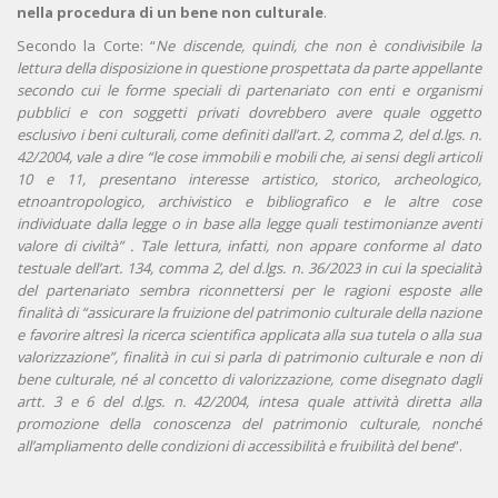
nella procedura di un bene non culturale
.
Secondo la Corte: “
Ne discende, quindi, che non è condivisibile la
lettura della disposizione in questione prospettata da parte appellante
secondo cui le forme speciali di partenariato con enti e organismi
pubblici e con soggetti privati dovrebbero avere quale oggetto
esclusivo i beni culturali, come definiti dall’art. 2, comma 2, del d.lgs. n.
42/2004, vale a dire “le cose immobili e mobili che, ai sensi degli articoli
10 e 11, presentano interesse artistico, storico, archeologico,
etnoantropologico, archivistico e bibliografico e le altre cose
individuate dalla legge o in base alla legge quali testimonianze aventi
valore di civiltà” . Tale lettura, infatti, non appare conforme al dato
testuale dell’art. 134, comma 2, del d.lgs. n. 36/2023 in cui la specialità
del partenariato sembra riconnettersi per le ragioni esposte alle
finalità di “assicurare la fruizione del patrimonio culturale della nazione
e favorire altresì la ricerca scientifica applicata alla sua tutela o alla sua
valorizzazione”, finalità in cui si parla di patrimonio culturale e non di
bene culturale, né al concetto di valorizzazione, come disegnato dagli
artt. 3 e 6 del d.lgs. n. 42/2004, intesa quale attività diretta alla
promozione della conoscenza del patrimonio culturale, nonché
all’ampliamento delle condizioni di accessibilità e fruibilità del bene
”.