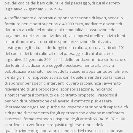
bis, del codice dei beni culturali e del paesaggio, di cui al decreto
legislativo 22 gennaio 2004, n. 42.
4. L'affidamento di contratti di sponsorizzazione di lavori, servizi o
forniture per importi superiori a 40.000 euro, mediante dazione di
danaro o accollo del debito, o altre modalità di assunzione del
pagamento dei corrispettivi dovuti, ivi compresi quelli relativi a beni
culturali nonché ai contratti di sponsorizzazione finalizzati al
sostegno degli istituti e dei luoghi della cultura, di cui all'articolo 101
del codice dei beni culturali e del paesaggio, di cui al decreto
legislativo 22 gennaio 2004, n. 42, delle fondazioni lirico-sinfoniche e
dei teatri di tradizione, è soggetto esclusivamente alla previa
pubblicazione sul sito internet della stazione appaltante, per almeno
trenta giorni, di apposito avviso, con il quale si rende nota la ricerca
di sponsor per specifici interventi, ovvero si comunica l'avvenuto
ricevimento di una proposta di sponsorizzazione, indicando
sinteticamente il contenuto del contratto proposto. Trascorso il
periodo di pubblicazione dell'avviso, il contratto può essere
liberamente negoziato, purché nel rispetto dei principi di imparzialità
e di parità di trattamento fra gli operatori che abbiano manifestato
interesse, fermo restando il rispetto degli articoli 66, 94, 95, 97 e 100
in ordine alla verifica dei requisiti degli esecutori e della
qualificazione degli operatori economici. Nel caso in cui lo sponsor