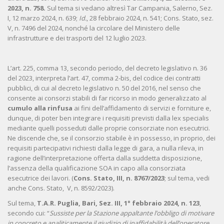
2023, n. 758.
Sul tema si vedano altresì Tar Campania, Salerno, Sez.
I, 12 marzo 2024, n. 639;
Id.
, 28 febbraio 2024, n. 541; Cons. Stato, sez.
V, n. 7496 del 2024, nonché la circolare del Ministero delle
infrastrutture e dei trasporti del 12 luglio 2023.
L’art. 225, comma 13, secondo periodo, del decreto legislativo n. 36
del 2023, interpreta l’art. 47, comma 2-bis, del codice dei contratti
pubblici, di cui al decreto legislativo n. 50 del 2016, nel senso che
consente ai consorzi stabili di far ricorso in modo generalizzato al
cumulo alla rinfusa
ai fini dell’affidamento di servizi e forniture e,
dunque, di poter ben integrare i requisiti previsti dalla lex specialis
mediante quelli posseduti dalle proprie consorziate non esecutrici.
Ne discende che, se il consorzio stabile è in possesso, in proprio, dei
requisiti partecipativi richiesti dalla legge di gara, a nulla rileva, in
ragione dell’interpretazione offerta dalla suddetta disposizione,
l’assenza della qualificazione SOA in capo alla consorziata
esecutrice dei lavori. (
Cons. Stato, III, n. 8767/2023
; sul tema, vedi
anche Cons. Stato, V, n. 8592/2023).
Sul tema,
T.A.R. Puglia, Bari, Sez. III,
1° febbraio 2024, n. 123
,
secondo cui: “
Sussiste per la Stazione appaltante l’obbligo di motivare
in concreto e analiticamente il giudizio di inaffidabilità dell’operatore