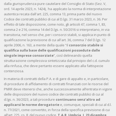
dalla giurisprudenza pure cautelare del Consiglio di Stato (Sez. V,
ord. 14 aprile 2023, n. 1424), ha applicato la norma di interpretazione
autentica recata dall'art. 225, comma 13, prima parte del nuovo
Codice dei contratti pubblici di cui al D.lgs. 31 marzo 2023, n. 36. Per
effetto di tale disposizione, come noto, gli articoli 47, comma 1, 83,
comma 2 e 216, comma 14 del D.lgs. n. 50/2016 si interpretano, in via
transitoria, nel senso che, per i consorzi stabili, si applica in punto di
qualificazione la previsione di cui all'art. 36, comma 7 del D.lgs. 12
aprile 2006, n. 163, a mente della quale “il
consorzio stabile si
qualifica sulla base delle qualificazioni possedute dalle
singole imprese consorziate
”, così delineando quella
strutturazione complessiva sintetizzata dal principio del c.d. cumulo
alla rinfusa, che deve pertanto essere applicato alla fattispecie
contenziosa.
In materia di contratti della P.A. e di gare di appalto e, in particolare,
di procedure di affidamento di contratti finanziati con le risorse del
PNRR deve ritenersi che, anche successivamente all’entrata in vigore
delle disposizioni del nuovo codice dei contratti pubblici di cui al
d.lgs. n. 36/2023, a tali procedure
continuano senz’altro ad
applicarsi le norme derogatorie
e, comunque, speciali di cui al d.l.
n. 77/2021, come convertito, in forza della specifica previsione di cui
all’art. 225, co. 8, del nuovo codice.
T.A.R. Umbria, I, 23 dicembre