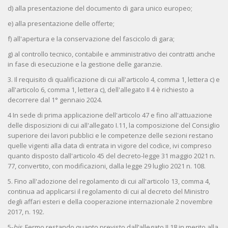
d) alla presentazione del documento di gara unico europeo;
e) alla presentazione delle offerte;
f) all'apertura e la conservazione del fascicolo di gara;
g) al controllo tecnico, contabile e amministrativo dei contratti anche
in fase di esecuzione e la gestione delle garanzie.
3. Il requisito di qualificazione di cui all'articolo 4, comma 1, lettera c) e
all'articolo 6, comma 1, lettera c), dell'allegato II 4 è richiesto a
decorrere dal 1° gennaio 2024.
4 In sede di prima applicazione dell'articolo 47 e fino all'attuazione
delle disposizioni di cui all'allegato I.11, la composizione del Consiglio
superiore dei lavori pubblici e le competenze delle sezioni restano
quelle vigenti alla data di entrata in vigore del codice, ivi compreso
quanto disposto dall'articolo 45 del decreto-legge 31 maggio 2021 n.
77, convertito, con modificazioni, dalla legge 29 luglio 2021 n. 108.
5. Fino all'adozione del regolamento di cui all'articolo 13, comma 4,
continua ad applicarsi il regolamento di cui al decreto del Ministro
degli affari esteri e della cooperazione internazionale 2 novembre
2017, n. 192.
5-
bis
. Fermo restando quanto previsto dall’allegato II.18 in merito alla