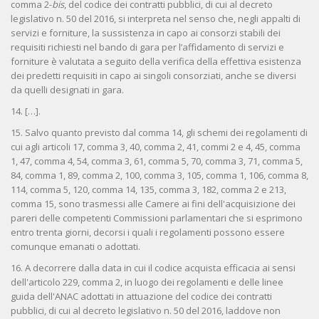
comma 2-
bis
, del codice dei contratti pubblici, di cui al decreto
legislativo n. 50 del 2016, si interpreta nel senso che, negli appalti di
servizi e forniture, la sussistenza in capo ai consorzi stabili dei
requisiti richiesti nel bando di gara per l’affidamento di servizi e
forniture è valutata a seguito della verifica della effettiva esistenza
dei predetti requisiti in capo ai singoli consorziati, anche se diversi
da quelli designati in gara.
14. […].
15. Salvo quanto previsto dal comma 14, gli schemi dei regolamenti di
cui agli articoli 17, comma 3, 40, comma 2, 41, commi 2 e 4, 45, comma
1, 47, comma 4, 54, comma 3, 61, comma 5, 70, comma 3, 71, comma 5,
84, comma 1, 89, comma 2, 100, comma 3, 105, comma 1, 106, comma 8,
114, comma 5, 120, comma 14, 135, comma 3, 182, comma 2 e 213,
comma 15, sono trasmessi alle Camere ai fini dell'acquisizione dei
pareri delle competenti Commissioni parlamentari che si esprimono
entro trenta giorni, decorsi i quali i regolamenti possono essere
comunque emanati o adottati.
16. A decorrere dalla data in cui il codice acquista efficacia ai sensi
dell'articolo 229, comma 2, in luogo dei regolamenti e delle linee
guida dell'ANAC adottati in attuazione del codice dei contratti
pubblici, di cui al decreto legislativo n. 50 del 2016, laddove non