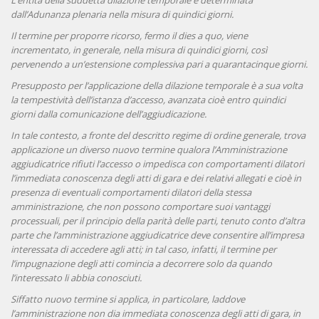
L’entità della suddetta dilazione temporale è determinata
dall’Adunanza plenaria nella misura di quindici giorni.
Il termine per proporre ricorso, fermo il dies a quo, viene
incrementato, in generale, nella misura di quindici giorni, così
pervenendo a un’estensione complessiva pari a quarantacinque giorni.
Presupposto per l’applicazione della dilazione temporale è a sua volta
la tempestività dell’istanza d’accesso, avanzata cioè entro quindici
giorni dalla comunicazione dell’aggiudicazione.
In tale contesto, a fronte del descritto regime di ordine generale, trova
applicazione un diverso nuovo termine qualora l’Amministrazione
aggiudicatrice rifiuti l’accesso o impedisca con comportamenti dilatori
l’immediata conoscenza degli atti di gara e dei relativi allegati e cioè in
presenza di eventuali comportamenti dilatori della stessa
amministrazione, che non possono comportare suoi vantaggi
processuali, per il principio della parità delle parti, tenuto conto d’altra
parte che l’amministrazione aggiudicatrice deve consentire all’impresa
interessata di accedere agli atti; in tal caso, infatti, il termine per
l’impugnazione degli atti comincia a decorrere solo da quando
l’interessato li abbia conosciuti.
Siffatto nuovo termine si applica, in particolare, laddove
l’amministrazione non dia immediata conoscenza degli atti di gara, in