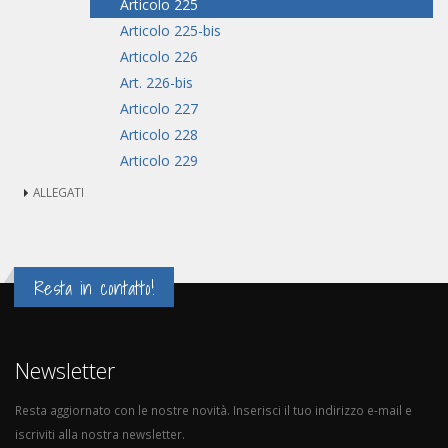
Articolo 225
Articolo 225-bis
Articolo 226
Art. 226-bis
Articolo 227
Articolo 228
Articolo 229
ALLEGATI
Resta in contatto!
Newsletter
Resta aggiornato con le nostre novità. Inserisci il tuo indirizzo e-mail e
iscriviti alla nostra newsletter.