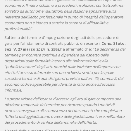
economico. Il mero richiamo a precedenti risoluzioni contrattuali non
sorretto da autonome valutazioni della stazione appaltante sulla
rilevanza dell’illecito professionale in punto di integrità dell’operatore
economico non è idoneo a sancire la carenza di affidabilità e
professionalità.
”.
Sul tema del termine d’impugnazione degli atti delle procedure di
gara per l’affidamento di contratti pubblici
,
di recente il
Cons. Stato,
Sez. V, 27 marzo 2024, n. 2882
ha affermato che:
“
La decorrenza del
termine per ricorrere continua a dipendere dal rispetto delle
disposizioni sulle formalità inerenti alla “informazione” e alla
“pubblicizzazione” degli atti, nonché dalle iniziative dell’impresa che
effettui l’accesso informale con una richiesta scritta per la quale
sussiste il termine di quindici giorni previsto dall’art. 76, comma 2, del
secondo codice applicabile per identità di ratio anche all’accesso
informale.
La proposizione dell’istanza d’accesso agli atti di gara comporta una
dilazione temporale del termine per ricorrere quando i motivi di
ricorso conseguano alla conoscenza dei documenti che completano
l’offerta dell’aggiudicatario ovvero delle giustificazioni rese nell’ambito
del procedimento di verifica dell’anomalia dell’offerta.