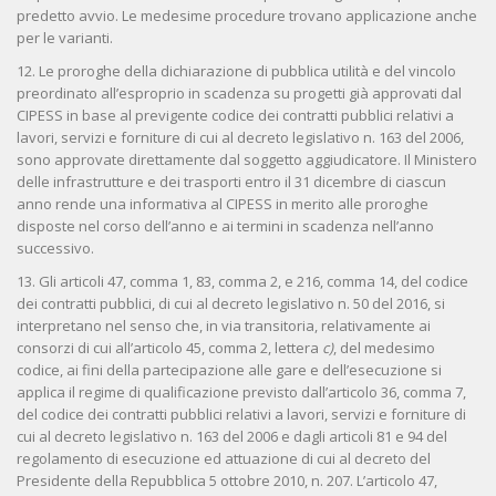
predetto avvio. Le medesime procedure trovano applicazione anche
per le varianti.
12. Le proroghe della dichiarazione di pubblica utilità e del vincolo
preordinato all’esproprio in scadenza su progetti già approvati dal
CIPESS in base al previgente codice dei contratti pubblici relativi a
lavori, servizi e forniture di cui al decreto legislativo n. 163 del 2006,
sono approvate direttamente dal soggetto aggiudicatore. Il Ministero
delle infrastrutture e dei trasporti entro il 31 dicembre di ciascun
anno rende una informativa al CIPESS in merito alle proroghe
disposte nel corso dell’anno e ai termini in scadenza nell’anno
successivo.
13. Gli articoli 47, comma 1, 83, comma 2, e 216, comma 14, del codice
dei contratti pubblici, di cui al decreto legislativo n. 50 del 2016, si
interpretano nel senso che, in via transitoria, relativamente ai
consorzi di cui all’articolo 45, comma 2, lettera
c)
, del medesimo
codice, ai fini della partecipazione alle gare e dell’esecuzione si
applica il regime di qualificazione previsto dall’articolo 36, comma 7,
del codice dei contratti pubblici relativi a lavori, servizi e forniture di
cui al decreto legislativo n. 163 del 2006 e dagli articoli 81 e 94 del
regolamento di esecuzione ed attuazione di cui al decreto del
Presidente della Repubblica 5 ottobre 2010, n. 207. L’articolo 47,