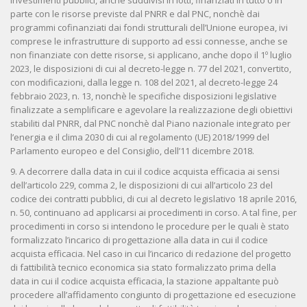
investimenti pubblici, anche suddivisi in lotti, finanziati in tutto o in
parte con le risorse previste dal PNRR e dal PNC, nonchè dai
programmi cofinanziati dai fondi strutturali dell’Unione europea, ivi
comprese le infrastrutture di supporto ad essi connesse, anche se
non finanziate con dette risorse, si applicano, anche dopo il 1º luglio
2023, le disposizioni di cui al decreto-legge n. 77 del 2021, convertito,
con modificazioni, dalla legge n. 108 del 2021, al decreto-legge 24
febbraio 2023, n. 13, nonchè le specifiche disposizioni legislative
finalizzate a semplificare e agevolare la realizzazione degli obiettivi
stabiliti dal PNRR, dal PNC nonchè dal Piano nazionale integrato per
l’energia e il clima 2030 di cui al regolamento (UE) 2018/1999 del
Parlamento europeo e del Consiglio, dell’11 dicembre 2018.
9. A decorrere dalla data in cui il codice acquista efficacia ai sensi
dell’articolo 229, comma 2, le disposizioni di cui all’articolo 23 del
codice dei contratti pubblici, di cui al decreto legislativo 18 aprile 2016,
n. 50, continuano ad applicarsi ai procedimenti in corso. A tal fine, per
procedimenti in corso si intendono le procedure per le quali è stato
formalizzato l’incarico di progettazione alla data in cui il codice
acquista efficacia. Nel caso in cui l’incarico di redazione del progetto
di fattibilità tecnico economica sia stato formalizzato prima della
data in cui il codice acquista efficacia, la stazione appaltante può
procedere all’affidamento congiunto di progettazione ed esecuzione