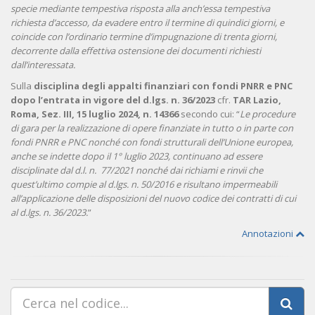
specie mediante tempestiva risposta alla anch’essa tempestiva
richiesta d’accesso, da evadere entro il termine di quindici giorni, e
coincide con l’ordinario termine d’impugnazione di trenta giorni,
decorrente dalla effettiva ostensione dei documenti richiesti
dall’interessata.
Sulla
disciplina degli appalti finanziari con fondi PNRR e PNC
dopo l’entrata in vigore del d.lgs. n. 36/2023
cfr.
TAR Lazio,
Roma, Sez. III, 15 luglio 2024, n. 14366
secondo cui: “
Le procedure
di gara per la realizzazione di opere finanziate in tutto o in parte con
fondi PNRR e PNC nonché con fondi strutturali dell’Unione europea,
anche se indette dopo il 1° luglio 2023, continuano ad essere
disciplinate dal d.l. n. 77/2021 nonché dai richiami e rinvii che
quest’ultimo compie al d.lgs. n. 50/2016 e risultano impermeabili
all’applicazione delle disposizioni del nuovo codice dei contratti di cui
al d.lgs. n. 36/2023.
”
Annotazioni