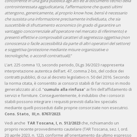
concorrente in una gara pubblica agli atti ed ai documenti tecnici della
controinteressata aggiudicataria, l'affermazione che questi ultimi
attengono, genericamente, al proprio know how, bensì è necessario
che sussista una informazione precisamente individuata, che sia
suscettibile di sfruttamento economico (in grado di garantire un
vantaggio concorrenziale all'operatore nel mercato di riferimento) e
presenti effettivi e comprovabili caratteri di segretezza oggettiva (non
conoscenza o facile accessibilità da parte di altri operatori del settore)
e soggettiva (protezione mediante misure organizzative o
tecnologiche, o accordi contrattuali).
”
L’art. 225 comma 13, secondo periodo, DLgs 36/2023 rappresenta
interpretazione autentica dell’art. 47, comma 2-bis, del codice dei
contratti pubblici, di cui al decreto legislativo n. 50 del 2016. Secondo
la norma citata, è consentito ai consorzi stabili di far ricorso in modo
generalizzato al c.d. “
cumulo alla rinfusa
” ai fini dell’affidamento di
servizi e forniture. Conseguentemente, è indubbio che i consorzi
stabili possono integrare i requisiti previsti dalla lex specialis
mediante quelli posseduti dalle proprie consorziate non esecutrici.
Cons. Stato, III,n. 8767/2023
.
Vedi anche
TAR Toscana, I, n. 512/2023
che, richiamando un
proprio recente provvedimento cautelare (TAR Toscana, sez. I, ord.
20 aprile 2023, n. 122), conforme all'orientamento da ultimo espresso