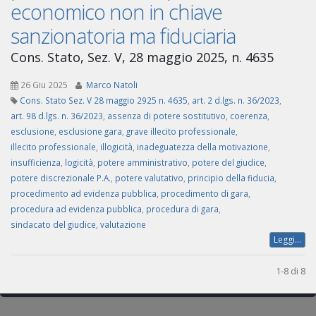
economico non in chiave
sanzionatoria ma fiduciaria
Cons. Stato, Sez. V, 28 maggio 2025, n. 4635
26 Giu 2025
Marco Natoli
Cons. Stato Sez. V 28 maggio 2925 n. 4635
,
art. 2 d.lgs. n. 36/2023
,
art. 98 d.lgs. n. 36/2023
,
assenza di potere sostitutivo
,
coerenza
,
esclusione
,
esclusione gara
,
grave illecito professionale
,
illecito professionale
,
illogicità
,
inadeguatezza della motivazione
,
insufficienza
,
logicità
,
potere amministrativo
,
potere del giudice
,
potere discrezionale P.A.
,
potere valutativo
,
principio della fiducia
,
procedimento ad evidenza pubblica
,
procedimento di gara
,
procedura ad evidenza pubblica
,
procedura di gara
,
sindacato del giudice
,
valutazione
Leggi...
1-8 di 8