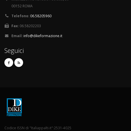
00152 ROMA
Telefono:
06.58205960
Fax:
06.58202203
Email:
info@dikeformazione.it
Seguici
Codice ISSN di "Italiappalti.it":2531-4025