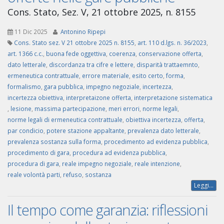
Cons. Stato, Sez. V, 21 ottobre 2025, n. 8155
11 Dic 2025
Antonino Ripepi
Cons. Stato sez. V 21 ottobre 2025 n. 8155
,
art. 110 d.lgs. n. 36/2023
,
art. 1366 c.c.
,
buona fede oggettiva
,
coerenza
,
conservazione offerta
,
dato letterale
,
discordanza tra cifre e lettere
,
disparità trattaemnto
,
ermeneutica contrattuale
,
errore materiale
,
esito certo
,
forma
,
formalismo
,
gara pubblica
,
impegno negoziale
,
incertezza
,
incertezza obiettiva
,
interpretaizone offerta
,
interpretazione sistematica
,
lesione
,
massima partecipazione
,
meri errori
,
norme legali
,
norme legali di ermeneutica contrattuale
,
obiettiva incertezza
,
offerta
,
par condicio
,
potere stazione appaltante
,
prevalenza dato letterale
,
prevalenza sostanza sulla forma
,
procedimento ad evidenza pubblica
,
procedimento di gara
,
procedura ad evidenza pubblica
,
procedura di gara
,
reale impegno negoziale
,
reale intenzione
,
reale volontà parti
,
refuso
,
sostanza
Leggi...
Il tempo come garanzia: riflessioni