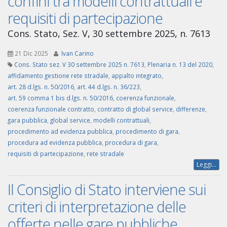
confini tra modelli contrattuali e
requisiti di partecipazione
Cons. Stato, Sez. V, 30 settembre 2025, n. 7613
21 Dic 2025
Ivan Carino
Cons. Stato sez. V 30 settembre 2025 n. 7613
,
Plenaria n. 13 del 2020
,
affidamento gestione rete stradale
,
appalto integrato
,
art. 28 d.lgs. n. 50/2016
,
art. 44 d.lgs. n. 36/223
,
art. 59 comma 1 bis d.lgs. n. 50/2016
,
coerenza funzionale
,
coerenza funzionale contratto
,
contratto di global service
,
differenze
,
gara pubblica
,
global service
,
modelli contrattuali
,
procedimento ad evidenza pubblica
,
procedimento di gara
,
procedura ad evidenza pubblica
,
procedura di gara
,
requisiti di partecipazione
,
rete stradale
Leggi...
Il Consiglio di Stato interviene sui
criteri di interpretazione delle
offerte nelle gare pubbliche