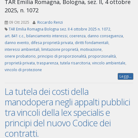
TAR Emilia Romagna, Bologna, sez. II, 4 ottobre
2025, n. 1072
09 Ott 2025
Riccardo Renzi
TAR Emilia Romagna Bologna sez. II 4 ottobre 2025 n. 1072
,
art. 841 c.c.
,
bilanciamento interessi
,
coerenza
,
danno conseguenza
,
danno evento
,
difesa proprietà privata
,
diritti fondamentali
,
interessi ambientali
,
limitazione proprietà
,
motivazione
,
onere probatorio
,
principio di proporzionalità
,
proporzionalità
,
proprietà privata
,
trasparenza
,
tutela risarcitoria
,
vincolo ambientale
,
vincolo di protezione
Leggi...
La tutela dei costi della
manodopera negli appalti pubblici
tra vincoli della lex specialis e
principi del nuovo Codice dei
contratti.