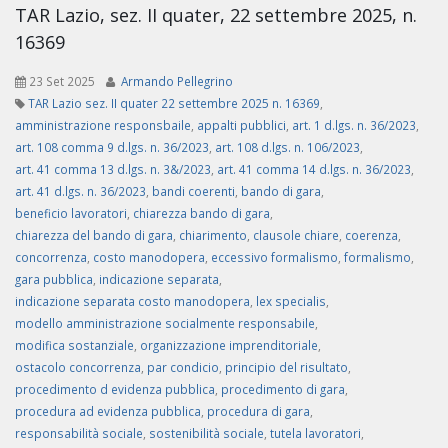
TAR Lazio, sez. II quater, 22 settembre 2025, n.
16369
23 Set 2025
Armando Pellegrino
TAR Lazio sez. II quater 22 settembre 2025 n. 16369
,
amministrazione responsbaile
,
appalti pubblici
,
art. 1 d.lgs. n. 36/2023
,
art. 108 comma 9 d.lgs. n. 36/2023
,
art. 108 d.lgs. n. 106/2023
,
art. 41 comma 13 d.lgs. n. 3&/2023
,
art. 41 comma 14 d.lgs. n. 36/2023
,
art. 41 d.lgs. n. 36/2023
,
bandi coerenti
,
bando di gara
,
beneficio lavoratori
,
chiarezza bando di gara
,
chiarezza del bando di gara
,
chiarimento
,
clausole chiare
,
coerenza
,
concorrenza
,
costo manodopera
,
eccessivo formalismo
,
formalismo
,
gara pubblica
,
indicazione separata
,
indicazione separata costo manodopera
,
lex specialis
,
modello amministrazione socialmente responsabile
,
modifica sostanziale
,
organizzazione imprenditoriale
,
ostacolo concorrenza
,
par condicio
,
principio del risultato
,
procedimento d evidenza pubblica
,
procedimento di gara
,
procedura ad evidenza pubblica
,
procedura di gara
,
responsabilità sociale
,
sostenibilità sociale
,
tutela lavoratori
,