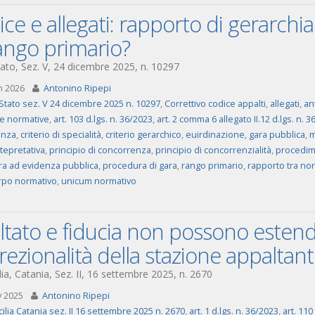
ce e allegati: rapporto di gerarch
ango primario?
ato, Sez. V, 24 dicembre 2025, n. 10297
n 2026
Antonino Ripepi
Stato sez. V 24 dicembre 2025 n. 10297
,
Correttivo codice appalti
,
allegati
,
an
e normative
,
art. 103 d.lgs. n. 36/2023
,
art. 2 comma 6 allegato II.12 d.lgs. n. 
enza
,
criterio di specialità
,
criterio gerarchico
,
euirdinazione
,
gara pubblica
,
m
tepretativa
,
principio di concorrenza
,
principio di concorrenzialità
,
procedim
a ad evidenza pubblica
,
procedura di gara
,
rango primario
,
rapporto tra no
rpo normativo
,
unicum normativo
ltato e fiducia non possono estend
rezionalità della stazione appaltan
lia, Catania, Sez. II, 16 settembre 2025, n. 2670
v 2025
Antonino Ripepi
cilia Catania sez. II 16 settembre 2025 n. 2670
,
art. 1 d.lgs. n. 36/2023
,
art. 110