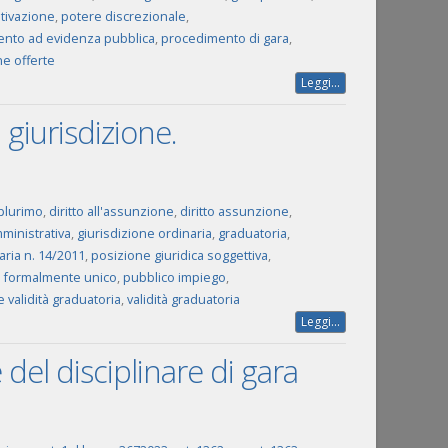
tivazione
,
potere discrezionale
,
nto ad evidenza pubblica
,
procedimento di gara
,
ne offerte
Leggi...
 giurisdizione.
 plurimo
,
diritto all'assunzione
,
diritto assunzione
,
ministrativa
,
giurisdizione ordinaria
,
graduatoria
,
aria n. 14/2011
,
posizione giuridica soggettiva
,
 formalmente unico
,
pubblico impiego
,
 validità graduatoria
,
validità graduatoria
Leggi...
 del disciplinare di gara