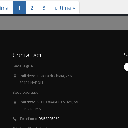
(current)
rima
1
2
3
ultima »
Contattaci
S
Sede legale
Indirizzo:
Riviera di Chiaia, 256
80121 NAPOLI
Sede operativa
Indirizzo:
Via Raffaele Paolucci, 59
00152 ROMA
Telefono:
06.58205960