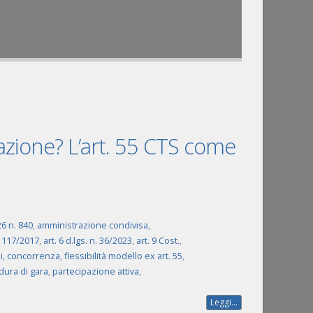
zione? L’art. 55 CTS come
6 n. 840
,
amministrazione condivisa
,
s. 117/2017
,
art. 6 d.lgs. n. 36/2023
,
art. 9 Cost.
,
i
,
concorrenza
,
flessibilità modello ex art. 55
,
dura di gara
,
partecipazione attiva
,
Leggi...