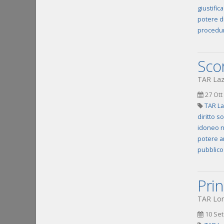
giustific
potere d
procedur
Scor
TAR Lazi
27 Ott
TAR La
diritto s
idoneo n
potere a
pubblico
Prin
TAR Lomb
10 Set