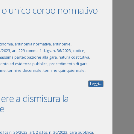
ia o unico corpo normativo
tinomia
,
antinomia normativa
,
antinomie
,
36/2023
,
art. 229 comma 1 d.lgs. n. 36/2023
,
codice
,
assima partecipazione alla gara
,
natura costitutiva
,
ento ad evidenza pubblica
,
procedimento di gara
,
rme
,
termine decennale
,
termine quinquiennale
,
Leggi...
ere a dismisura la
te
 d.lgs n. 36/2023
,
art. 2 d.lgs. n. 36/2023
,
gara pubblica
,