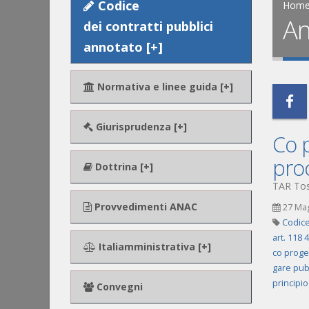
Codice
Hom
An
dei contratti pubblici
annotato [+]
Normativa e linee guida [+]
Giurisprudenza [+]
Co 
pro
Dottrina [+]
TAR Tosc
Provvedimenti ANAC
27 Ma
Codice
art. 118
Italiamministrativa [+]
co proge
gare pub
principi
Convegni