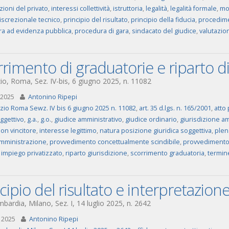
azioni del privato
,
interessi collettività
,
istruttoria
,
legalità
,
legalità formale
,
mo
iscrezionale tecnico
,
principio del risultato
,
principio della fiducia
,
procedime
a ad evidenza pubblica
,
procedura di gara
,
sindacato del giudice
,
valutazio
rimento di graduatorie e riparto di
o, Roma, Sez. IV-bis, 6 giugno 2025, n. 11082
 2025
Antonino Ripepi
zio Roma Sewz. IV bis 6 giugno 2025 n. 11082
,
art. 35 d.lgs. n. 165/2001
,
atto
oggettivo
,
g.a.
,
g.o.
,
giudice amministrativo
,
giudice ordinario
,
giurisdizione am
on vincitore
,
interesse legittimo
,
natura posizione giuridica soggettiva
,
plen
mministrazione
,
provvedimento concettualmente scindibile
,
provvedimento
 impiego privatizzato
,
riparto giurisdizione
,
scorrimento graduatoria
,
termine
cipio del risultato e interpretazione
ardia, Milano, Sez. I, 14 luglio 2025, n. 2642
 2025
Antonino Ripepi