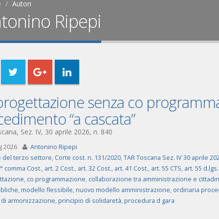
e
Autori
tonino Ripepi
progettazione senza co programma
cedimento “a cascata”
ana, Sez. IV, 30 aprile 2026, n. 840
g 2026
Antonino Ripepi
 del terzo settore
,
Corte cost. n. 131/2020
,
TAR Toscana Sez. IV 30 aprile 202
 4° comma Cost.
,
art. 2 Cost.
,
art. 32 Cost.
,
art. 41 Cost.
,
art. 55 CTS
,
art. 55 d.lg
ttazione
,
co programmazione
,
collaborazione tra amministrazione e cittadin
bliche
,
modello flessibile
,
nuovo modello amministrazione
,
ordinaria proce
o di armonizzazione
,
principio di solidaretà
,
procedura d gara