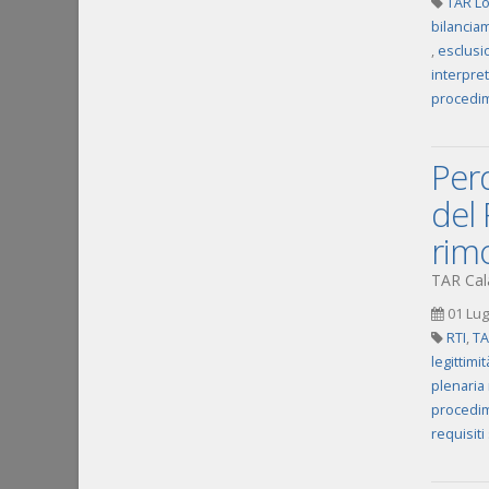
TAR Lo
bilancia
,
esclusi
interpre
procedim
Perd
del 
rim
TAR Cala
01 Lug
RTI
,
TA
legittimi
plenaria 
procedim
requisiti