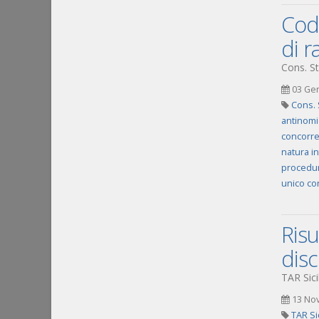
Codi
di r
Cons. St
03 Ge
Cons. 
antinomi
concorr
natura in
procedur
unico co
Risu
disc
TAR Sici
13 No
TAR Si