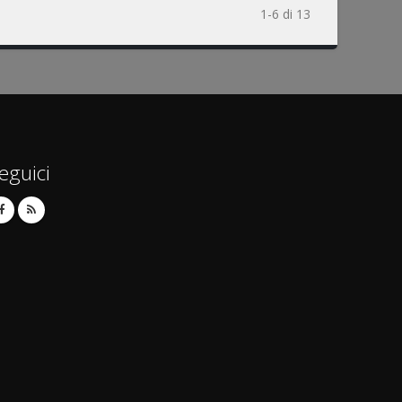
1-6 di 13
eguici