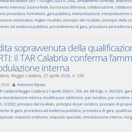
mbardia Milano Sez. I 14 luglio 2025 n. 2642
,
affidamento contratti
,
anticorr
mento interessi
,
buona fede
,
burocrazia difensiva
,
collaborazione
,
collabora
one procedura
,
formalismi
,
gara pubblica
,
interpretazione
,
interpretazione d
tazione sistematica
,
miglior risultato
,
principio del risultato
,
principio della 
ento ad evidenza pubblica
,
procedimento di gara
,
procedura ad evidenza 
ita sopravvenuta della qualificazi
RTI: il TAR Calabria conferma l’ammis
odulazione interna
bria, Reggio Calabria, 27 aprile 2026, n. 336
 2026
Antonino Ripepi
R Calabria Reggio Calabria 27 aprile 2026 n. 336
,
art. 68 d.lgs. n. 36/2023
,
gara
tà rimodulazione interna
,
modifica per addizione
,
par condicio
,
par condicio 
n. 2/2022
,
principio del risultato
,
principio di par condicio
,
principio di propo
ento di gara
,
procedura ad evidenza pubblica
,
procedura di gara
,
qualifica
 speciali
,
requisito ordinario
,
requisito speciale
,
rimodulazione interna
,
rior