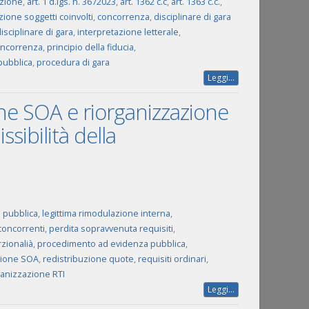
uzione
,
art. 1 d.lgs. n. 3672023
,
art. 1362 c.c
,
art. 1363 c.c.
,
zione soggetti coinvolti
,
concorrenza
,
disciplinare di gara
isciplinare di gara
,
interpretazione letterale
,
concorrenza
,
principio della fiducia
,
pubblica
,
procedura di gara
Leggi...
one SOA e riorganizzazione
sibilità della
 pubblica
,
legittima rimodulazione interna
,
concorrenti
,
perdita sopravvenuta requisiti
,
rzionalià
,
procedimento ad evidenza pubblica
,
zione SOA
,
redistribuzione quote
,
requisiti ordinari
,
ganizzazione RTI
Leggi...