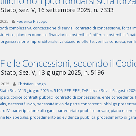
uilibrio non può fondarsi sulla forz
 Stato, sez. V, 16 settembre 2025, n. 7333
 2025
Federica Piscopo
tività complessiva
,
concessione di servizi
,
contratto di concessione
,
forza i
sintetico
,
piano economico finanziario
,
sostenibilità offerta
,
sostenibilità pa
a organizzazione imprenditoriale
,
valutazione offerte
,
verifica concreta
,
verif
EF e le Concessioni, secondo il Codi
 Stato, Sez. V, 13 giugno 2025, n. 5196
 2025
Christian Longo
Stato Sez. V 13 giugno 2025 n. 5196
,
PEF
,
PPP
,
TAR Lecce Sez. II 6 agosto 202
palti
,
codice contratti pubblici
,
contratto di concessione
,
ente concedente
,
alis
,
necessità invio
,
necessità invio da parte concorrenti
,
obbligo presenta
ibro IV
,
partecipazione alla gara
,
partenariato pubblico privato
,
piano economi
ne lex specialis
,
procedimento ad evidenza pubblica
,
procedimento di gara