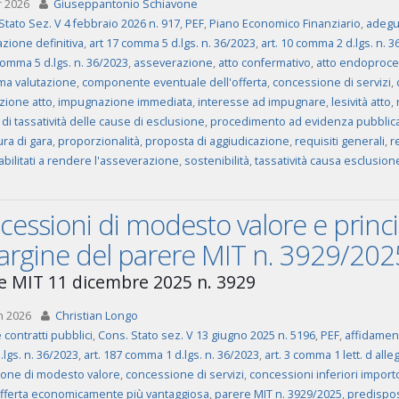
r 2026
Giuseppantonio Schiavone
Stato Sez. V 4 febbraio 2026 n. 917
,
PEF
,
Piano Economico Finanziario
,
adegu
zione definitiva
,
art 17 comma 5 d.lgs. n. 36/2023
,
art. 10 comma 2 d.lgs. n. 3
comma 5 d.lgs. n. 36/2023
,
asseverazione
,
atto confermativo
,
atto endoproce
a valutazione
,
componente eventuale dell'offerta
,
concessione di servizi
,
ione atto
,
impugnazione immediata
,
interesse ad impugnare
,
lesività atto
,
 di tassatività delle cause di esclusione
,
procedimento ad evidenza pubblic
ra di gara
,
proporzionalità
,
proposta di aggiudicazione
,
requisiti generali
,
r
abilitati a rendere l'asseverazione
,
sostenibilità
,
tassatività causa esclusion
essioni di modesto valore e principi
argine del parere MIT n. 3929/202
e MIT 11 dicembre 2025 n. 3929
n 2026
Christian Longo
 contratti pubblici
,
Cons. Stato sez. V 13 giugno 2025 n. 5196
,
PEF
,
affidament
d.lgs. n. 36/2023
,
art. 187 comma 1 d.lgs. n. 36/2023
,
art. 3 comma 1 lett. d alle
one di modesto valore
,
concessione di servizi
,
concessioni inferiori import
 offerta economicamente più vantaggiosa
,
parere MIT n. 3929/2025
,
predispos