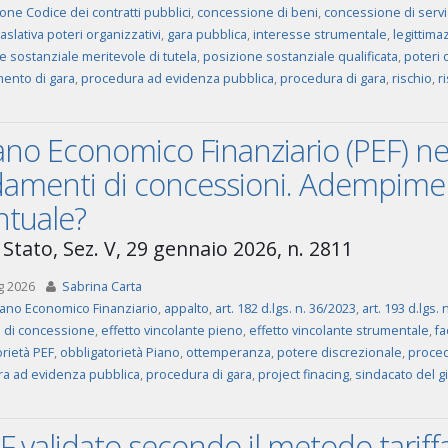
one Codice dei contratti pubblici
,
concessione di beni
,
concessione di servi
aslativa poteri organizzativi
,
gara pubblica
,
interesse strumentale
,
legittima
e sostanziale meritevole di tutela
,
posizione sostanziale qualificata
,
poteri 
ento di gara
,
procedura ad evidenza pubblica
,
procedura di gara
,
rischio
,
r
iano Economico Finanziario (PEF) ne
idamenti di concessioni. Adempimen
ntuale?
 Stato, Sez. V, 29 gennaio 2026, n. 2811
g 2026
Sabrina Carta
iano Economico Finanziario
,
appalto
,
art. 182 d.lgs. n. 36/2023
,
art. 193 d.lgs.
o di concessione
,
effetto vincolante pieno
,
effetto vincolante strumentale
,
fa
rietà PEF
,
obbligatorietà Piano
,
ottemperanza
,
potere discrezionale
,
proced
a ad evidenza pubblica
,
procedura di gara
,
project finacing
,
sindacato del g
EF validato secondo il metodo tariff