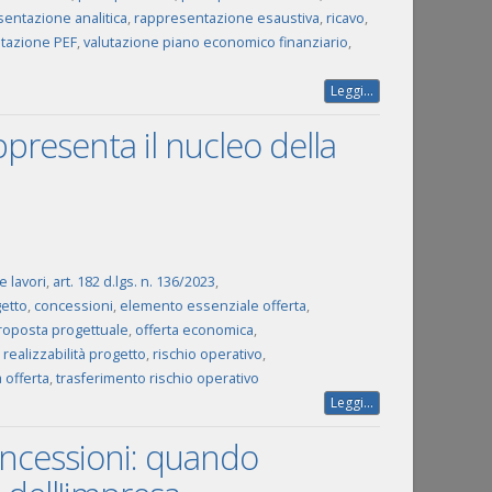
entazione analitica
,
rappresentazione esaustiva
,
ricavo
,
utazione PEF
,
valutazione piano economico finanziario
,
Leggi...
ppresenta il nucleo della
 lavori
,
art. 182 d.lgs. n. 136/2023
,
etto
,
concessioni
,
elemento essenziale offerta
,
roposta progettuale
,
offerta economica
,
,
realizzabilità progetto
,
rischio operativo
,
à offerta
,
trasferimento rischio operativo
Leggi...
oncessioni: quando