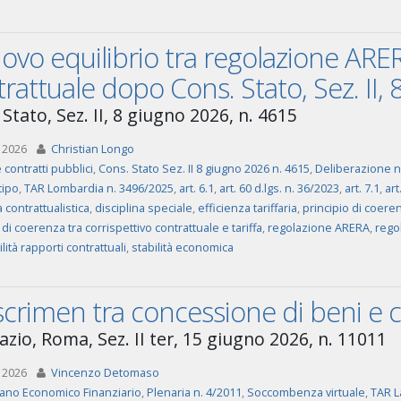
uovo equilibrio tra regolazione AR
rattuale dopo Cons. Stato, Sez. II,
Stato, Sez. II, 8 giugno 2026, n. 4615
 2026
Christian Longo
 contratti pubblici
,
Cons. Stato Sez. II 8 giugno 2026 n. 4615
,
Deliberazione n.
tipo
,
TAR Lombardia n. 3496/2025
,
art. 6.1
,
art. 60 d.lgs. n. 36/2023
,
art. 7.1
,
art
a contrattualistica
,
disciplina speciale
,
efficienza tariffaria
,
principio di coere
 di coerenza tra corrispettivo contrattuale e tariffa
,
regolazione ARERA
,
regol
lità rapporti contrattuali
,
stabilità economica
iscrimen tra concessione di beni e 
azio, Roma, Sez. II ter, 15 giugno 2026, n. 11011
 2026
Vincenzo Detomaso
iano Economico Finanziario
,
Plenaria n. 4/2011
,
Soccombenza virtuale
,
TAR L