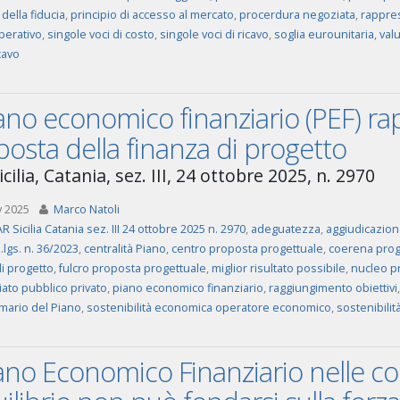
 della fiducia
,
principio di accesso al mercato
,
procerdura negoziata
,
rappres
perativo
,
singole voci di costo
,
singole voci di ricavo
,
soglia eurounitaria
,
val
icavo
iano economico finanziario (PEF) ra
osta della finanza di progetto
cilia, Catania, sez. III, 24 ottobre 2025, n. 2970
v 2025
Marco Natoli
R Sicilia Catania sez. III 24 ottobre 2025 n. 2970
,
adeguatezza
,
aggiudicazione
d.lgs. n. 36/2023
,
centralità Piano
,
centro proposta progettuale
,
coerena prog
di progetto
,
fulcro proposta progettuale
,
miglior risultato possibile
,
nucleo p
iato pubblico privato
,
piano economico finanziario
,
raggiungimento obiettivi
imario del Piano
,
sostenibilità economica operatore economico
,
sostenibilit
iano Economico Finanziario nelle c