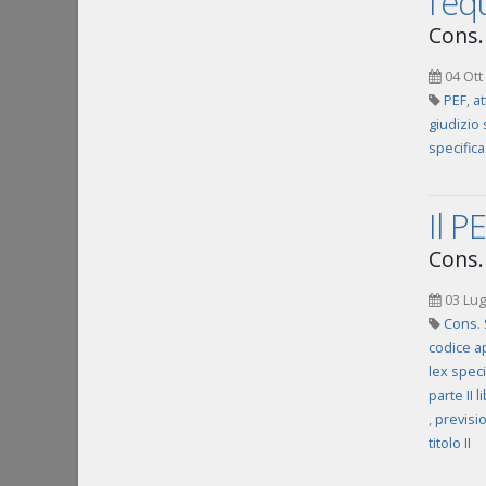
l'eq
Cons.
04 Ott
PEF
,
at
giudizio 
specific
Il P
Cons.
03 Lug
Cons. 
codice ap
lex speci
parte II l
,
previsio
titolo II