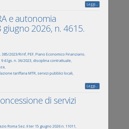
Leggi...
ERA e autonomia
 8 giugno 2026, n. 4615.
 385/2023/R/rif
,
PEF
,
Piano Economico Finanziario
,
. 9 d.lgs. n. 36/2023
,
disciplina contrattuale
,
nza
,
azione tariffaria MTR
,
servizi pubblici locali
,
Leggi...
concessione di servizi
azio Roma Sez. II ter 15 giugno 2026 n. 11011
,