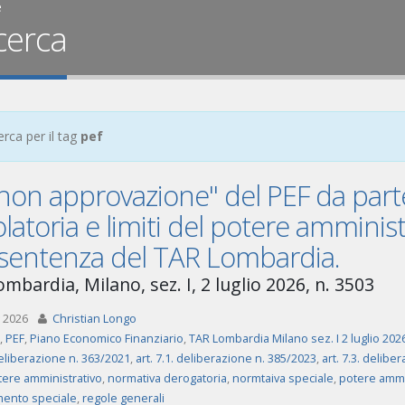
e
cerca
erca per il tag
pef
non approvazione" del PEF da part
latoria e limiti del potere amminist
a sentenza del TAR Lombardia.
mbardia, Milano, sez. I, 2 luglio 2026, n. 3503
 2026
Christian Longo
,
PEF
,
Piano Economico Finanziario
,
TAR Lombardia Milano sez. I 2 luglio 202
deliberazione n. 363/2021
,
art. 7.1. deliberazione n. 385/2023
,
art. 7.3. delibe
tere amministrativo
,
normativa derogatoria
,
normtaiva speciale
,
potere ammi
ento speciale
,
regole generali