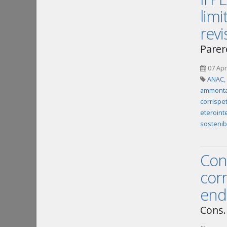
limi
revi
Parer
07 Apr
ANAC
,
ammontar
corrispet
eteroint
sostenibi
Conc
corr
end
Cons. 