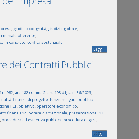
a dell'impresa
mpresa
,
giudizio congruità
,
giudizio globale
,
trimoniale offerente
,
ica in concreto
,
verifica sostanziale
Leggi...
ce dei Contratti Pubblici
4 n. 982
,
art. 182 comma 5
,
art. 193 d.lgs. n. 36/2023
,
finalità
,
finanza di progetto
,
funzione
,
gara pubblcia
,
zione PEF
,
obiettivo
,
operatore economico
,
co finanziario
,
potere discrezionale
,
presentazione PEF
,
procedura ad evidenza pubblica
,
procedura di gara
,
Leggi...