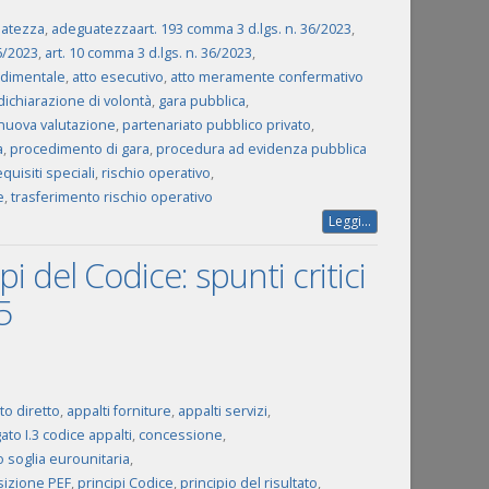
atezza
,
adeguatezzaart. 193 comma 3 d.lgs. n. 36/2023
,
6/2023
,
art. 10 comma 3 d.lgs. n. 36/2023
,
dimentale
,
atto esecutivo
,
atto meramente confermativo
dichiarazione di volontà
,
gara pubblica
,
nuova valutazione
,
partenariato pubblico privato
,
a
,
procedimento di gara
,
procedura ad evidenza pubblica
equisiti speciali
,
rischio operativo
,
e
,
trasferimento rischio operativo
Leggi...
 del Codice: spunti critici
5
o diretto
,
appalti forniture
,
appalti servizi
,
gato I.3 codice appalti
,
concessione
,
o soglia eurounitaria
,
izione PEF
,
principi Codice
,
principio del risultato
,