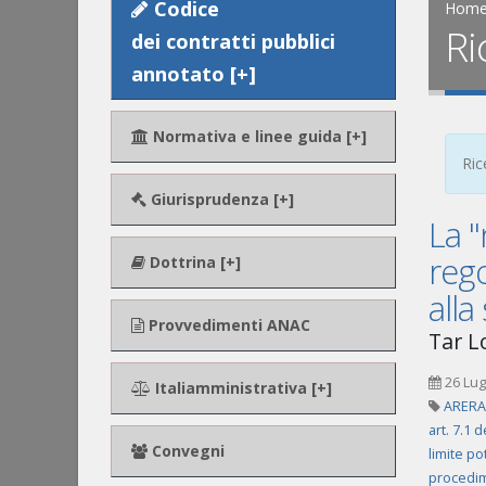
Codice
Hom
Ri
dei contratti pubblici
annotato [+]
Normativa e linee guida [+]
Ric
Giurisprudenza [+]
La "
rego
Dottrina [+]
all
Provvedimenti ANAC
Tar Lo
26 Lug
Italiamministrativa [+]
ARERA
art. 7.1 
Convegni
limite po
procedim