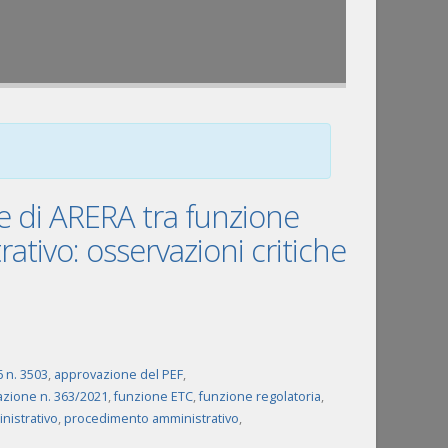
e di ARERA tra funzione
rativo: osservazioni critiche
6 n. 3503
,
approvazione del PEF
,
razione n. 363/2021
,
funzione ETC
,
funzione regolatoria
,
nistrativo
,
procedimento amministrativo
,