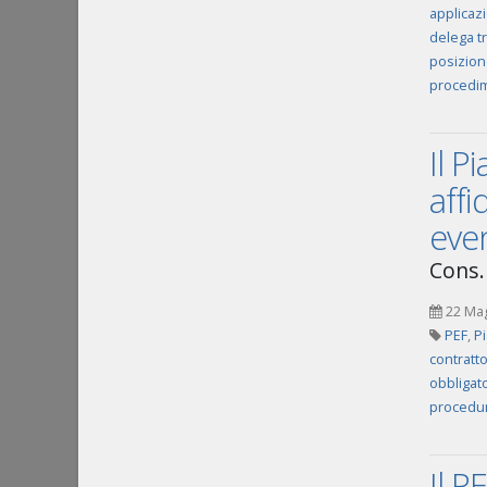
applicazi
delega tr
posizion
procedim
Il P
aff
eve
Cons.
22 Ma
PEF
,
P
contratt
obbligato
procedur
Il P