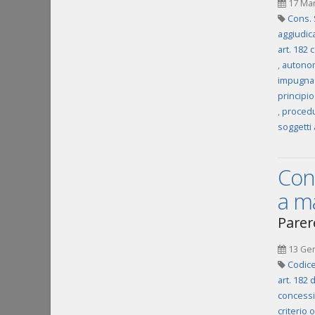
17 Ma
Cons. 
aggiudica
art. 182 
,
autonom
impugnaz
principio
,
procedu
soggetti 
Conc
a m
Parer
13 Ge
Codice
art. 182 
concessi
criterio