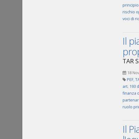
principio
rischio o
voci di r
Il p
prop
TAR Si
18 No
PEF
,
TA
art. 193 
finanza 
partenar
ruolo pr
Il P