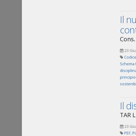
Il n
cont
Cons. 
23 Giu
Codice
Schema 
disciplin
principio
sostenibi
Il d
TAR L
23 Giu
PEF
,
P