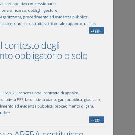
zi
,
corrispettivo concessionario
,
zione al ricorso
,
obblighi gestore
,
organizzativi
,
procedimento ad evidenza pubblica
,
ischio economico
,
struttura trilaterale rapporto
,
utilitas
Leggi...
l contesto degli
to obbligatorio o solo
 n. 36/2023
,
concessione
,
contratto di appalto
,
coltatività PEF
,
facoltatività piano
,
gara pubblica
,
giudicato
,
imento ad evidenza pubblica
,
procedimento di gara
,
iudice
Leggi...
ario ARERA costituisce