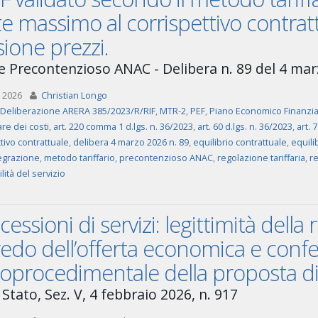
te massimo al corrispettivo contrat
sione prezzi.
e Precontenzioso ANAC - Delibera n. 89 del 4 ma
 2026
Christian Longo
Deliberazione ARERA 385/2023/R/RIF
,
MTR-2
,
PEF
,
Piano Economico Finanzia
e dei costi
,
art. 220 comma 1 d.lgs. n. 36/2023
,
art. 60 d.lgs. n. 36/2023
,
art. 
tivo contrattuale
,
delibera 4 marzo 2026 n. 89
,
equilibrio contrattuale
,
equili
egrazione
,
metodo tariffario
,
precontenzioso ANAC
,
regolazione tariffaria
,
re
lità del servizio
essioni di servizi: legittimità della r
edo dell’offerta economica e conf
oprocedimentale della proposta di
Stato, Sez. V, 4 febbraio 2026, n. 917