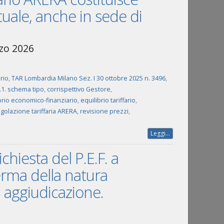
tuale, anche in sede di
rzo 2026
rio
,
TAR Lombardia Milano Sez. I 30 ottobre 2025 n. 3496
,
7.1. schema tipo
,
corrispettivo Gestore
,
brio economico-finanziario
,
equilibrio tariffario
,
golazione tariffaria ARERA
,
revisione prezzi
,
Leggi...
ichiesta del P.E.F. a
erma della natura
 aggiudicazione.