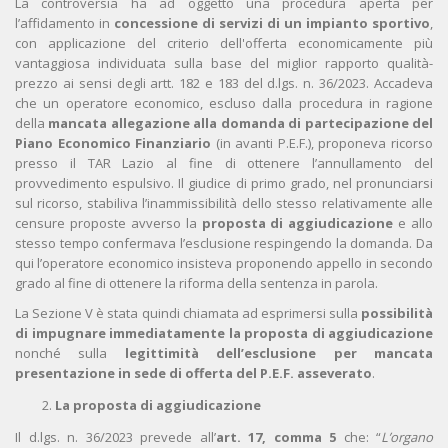
La controversia ha ad oggetto una procedura aperta per
l’affidamento in
concessione di servizi di un impianto sportivo
,
con applicazione del criterio dell'offerta economicamente più
vantaggiosa individuata sulla base del miglior rapporto qualità-
prezzo ai sensi degli artt. 182 e 183 del d.lgs. n. 36/2023. Accadeva
che un operatore economico, escluso dalla procedura in ragione
della
mancata allegazione alla domanda di partecipazione del
Piano Economico Finanziario
(in avanti P.E.F.), proponeva ricorso
presso il TAR Lazio al fine di ottenere l’annullamento del
provvedimento espulsivo. Il giudice di primo grado, nel pronunciarsi
sul ricorso, stabiliva l’inammissibilità dello stesso relativamente alle
censure proposte avverso la
proposta di aggiudicazione
e allo
stesso tempo confermava l’esclusione respingendo la domanda. Da
qui l’operatore economico insisteva proponendo appello in secondo
grado al fine di ottenere la riforma della sentenza in parola.
La Sezione V è stata quindi chiamata ad esprimersi sulla
possibilità
di impugnare immediatamente la proposta di aggiudicazione
nonché sulla
legittimità dell’esclusione per mancata
presentazione in sede di offerta del P.E.F. asseverato
.
La proposta di aggiudicazione
Il d.lgs. n. 36/2023 prevede all’
art. 17, comma 5
che: “
L’organo