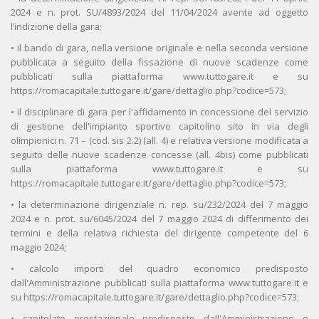
2024 e n. prot. SU/4893/2024 del 11/04/2024 avente ad oggetto
l’indizione della gara;
• il bando di gara, nella versione originale e nella seconda versione
pubblicata a seguito della fissazione di nuove scadenze come
pubblicati sulla piattaforma www.tuttogare.it e su
https://romacapitale.tuttogare.it/gare/dettaglio.php?codice=573;
• il disciplinare di gara per l'affidamento in concessione del servizio
di gestione dell'impianto sportivo capitolino sito in via degli
olimpionici n. 71 – (cod. sis 2.2) (all. 4) e relativa versione modificata a
seguito delle nuove scadenze concesse (all. 4bis) come pubblicati
sulla piattaforma www.tuttogare.it e su
https://romacapitale.tuttogare.it/gare/dettaglio.php?codice=573;
• la determinazione dirigenziale n. rep. su/232/2024 del 7 maggio
2024 e n. prot. su/6045/2024 del 7 maggio 2024 di differimento dei
termini e della relativa richiesta del dirigente competente del 6
maggio 2024;
• calcolo importi del quadro economico predisposto
dall'Amministrazione pubblicati sulla piattaforma www.tuttogare.it e
su https://romacapitale.tuttogare.it/gare/dettaglio.php?codice=573;
• capitolato prestazionale predisposto dall'Amministrazione e