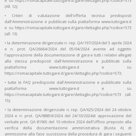
e su https://romacapitale.tuttogare.it/gare/dettaglio.php?codice=573
(All. 12);
• Criteri di valutazione dell'offerta tecnica predisposti
dall'Amministrazione e pubblicati sulla piattaforma www.tuttogare.it
e su https://romacapitale.tuttogare.it/gare/dettaglio.php?codice=573
(all. 13)
• la determinazione dirigenziale n. rep. QA/197/2024 del 5 aprile 2024
e n. prot. QA/26664/2024 del 05/04/2024 avente ad oggetto
l'approvazione della documentazione di gara e tutti i relativi allegati
alla stessa predisposti dall'Amministrazione e pubblicati sulla
piattaforma www.tuttogare.it e su
https://romacapitale.tuttogare.it/gare/dettaglio.php?codice=573;
• tutte le FAQ predisposte dall'Amministrazione e pubblicate sulla
piattaforma www.tuttogare.it e su
https://romacapitale.tuttogare.it/gare/dettaglio.php?codice=573 (all.
15);
• la determinazione dirigenziale n. rep. QA/625/2024 del 24 ottobre
2024 e n. prot. QA/88859/2024 del 24/10/2024di approvazione del
verbale prot. QA 81965 del 10 ottobre 2024 dell'Ufficio preposto alla
verifica della documentazione amministrativa (Busta A) di
ammissione alla fase successiva della procedura di gara i seguenti