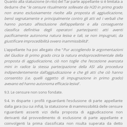
Quanto alla statuizione (in rito) del Tar parte appellante si è limitata a
dedurre che “
le censure ritualmente sollevate da H20 in primo grado
non erano esclusivamente rivolte alla proposta di aggiudicazione,
bensì segnatamente e principalmente contro gli atti ed i verbali che
hanno portato all’esclusione dell’appellante e alla conseguente
classifica definitiva degli operatori partecipanti: atti aventi
pacificamente autonoma natura lesiva e tali, se non impugnati, da
giustificare improcedibilità ovvero inammissibilità
”.
L’appellante ha poi allegato che “
Pur accogliendo le argomentazioni
del Giudice di primo grado circa la natura endoprocedimentale della
proposta di aggiudicazione, ciò non toglie che l’eccezione avanzata
mini in radice la stessa partecipazione della ASI alla procedura
indipendentemente dall’aggiudicazione e che gli atti che ciò hanno
consentito (i.e. quelli oggetto di impugnazione in primo grado)
avevano ed hanno autonoma efficacia lesiva
”.
9.3. Le censure non sono fondate.
9.4. In disparte i profili riguardanti l’esclusione di parte appellante
dalla gara (su cui
infra
), la statuizione di inammissibilità delle censure
riguardanti asseriti vizi della proposta di aggiudicazione non
derivanti dal provvedimento di esclusione di parte appellante e
coinvolgenti la prima classificata non risulta superata da detto