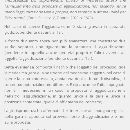
improcedibile per sopravvenuto difetto di interesse, atteso che
l'annullamento della proposta di aggiudicazione, non facendo venire
meno l'aggiudicazione vera e propria, non sarebbe di alcuna utilità per
il ricorrente
” (Cons. St., sez. V, 7 aprile 2023 n. 3623).
Nel caso di specie l’aggiudicazione è stata gravata in separato
giudizio, pendente davanti al Tar.
A fronte di quanto sopra non può ammettersi che coesistano due
giudizi separati, uno riguardante la proposta di aggiudicazione
(pendente in appello anche per vizi propri) e l’altro avente ad
oggetto l’aggiudicazione (pendente davanti al Tar).
Detta evenienza comporta il rischio che l’oggetto del processo, cioè
la medesima gara e la posizione del medesimo soggetto, nel caso di
specie la controinteressata, abbia una duplice fonte di disciplina, di
contenuto potenzialmente difforme. E ciò anche se l’atto impugnato
non è il medesimo, in un caso la proposta di aggiudicazione e
nell’altro l’aggiudicazione, in quanto unica è la gara e unica la
posizione contestata (quella di affidataria del contratto).
La giurisprudenza ha affermato che l’interesse ad impugnare gli esiti
della gara si appunta sul provvedimento di aggiudicazione e non
sulla proposta.