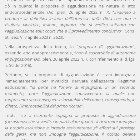
ciò in quanto la proposta di aggiudicazione ha natura di atto
endoprocedimentale (Ad. plen. 26 aprile 2022 n. 7), “
inidoneo a
produrre la definitiva lesione dell'interesse della Ditta che non è
risultata vincitrice, lesione, appunto, che si verifica soltanto con
l'aggiudicazione tout court che è il provvedimento conclusivo
” (Cons.
St., sez. V, 7 aprile 2023 n. 3623).
Nella prospettiva della tutela, la “
proposta di aggiudicazione
”,
essendo atto endoprocedimentale, “
non è suscettibile di autonoma
impugnazione
” (Ad. plen. 26 aprile 2022 n. 7, con riferimento al d. lgs.
n. 50 del 2016).
Pertanto, se la proposta di aggiudicazione è stata impugnata
immediatamente (per invalidità derivata dall’asserita illegittima
esclusione), “
la parte ha l'onere di impugnare, in un secondo
momento, pure l'aggiudicazione sopravvenuta, la quale non
rappresenta una conseguenza inevitabile della prima, conseguendo, in
difetto, l'improcedibilità del primo ricorso
”.
Infatti, “se
il ricorrente impugna la proposta di aggiudicazione
(circostanza che si verifica in particolare quanto il ricorrente impugna
la propria esclusione e intende assicurarente gli effetti sul prosiego
della gara), ma non impugna l'aggiudicazione, il ricorso diviene