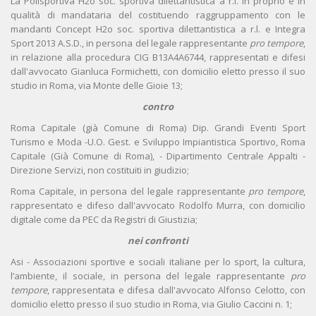
La Polisportiva H2o soc. sportiva dilettantistica a r.l. in proprio e in
qualità di mandataria del costituendo raggruppamento con le
mandanti Concept H2o soc. sportiva dilettantistica a r.l. e Integra
Sport 2013 A.S.D., in persona del legale rappresentante
pro tempore
,
in relazione alla procedura CIG B13A4A6744, rappresentati e difesi
dall'avvocato Gianluca Formichetti, con domicilio eletto presso il suo
studio in Roma, via Monte delle Gioie 13;
contro
Roma Capitale (già Comune di Roma) Dip. Grandi Eventi Sport
Turismo e Moda -U.O. Gest. e Sviluppo Impiantistica Sportivo, Roma
Capitale (Già Comune di Roma), - Dipartimento Centrale Appalti -
Direzione Servizi, non costituiti in giudizio;
Roma Capitale, in persona del legale rappresentante
pro tempore
,
rappresentato e difeso dall'avvocato Rodolfo Murra, con domicilio
digitale come da PEC da Registri di Giustizia;
nei confronti
Asi - Associazioni sportive e sociali italiane per lo sport, la cultura,
l’ambiente, il sociale, in persona del legale rappresentante
pro
tempore
, rappresentata e difesa dall'avvocato Alfonso Celotto, con
domicilio eletto presso il suo studio in Roma, via Giulio Caccini n. 1;