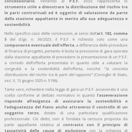
concessionario
. Venendo al
P.E.F.
esso rappresenta lo
strumento utile a dimostrare la distribuzione del rischio tra
le parti contrattuali ed è oggetto di valutazione da parte
della stazione appaltante in merito alla sua adeguatezza e
sostenibilità
.
Nello specifico caso delle concessioni, ai sensi dell’
art. 182, comma
5
del d.lgs. n. 36/2023, il P.E.F. è richiesto solo come una
componente eventuale dell’offerta
, a differenza delle procedure
di finanza di progetto, pertanto è lecita la previsione di gara operata
dalla stazione appaltante di prevedere la presentazione di un P.E.F.
a corredo dell’offerta presentata in quanto utile a valutare la
congruità e la sostenibilità dell’offerta, nonché “
la concreta
distribuzione del rischio tra le parti del rapporto”
(Consiglio di Stato,
sez. V, 13 giugno 2025 n. 5196).
Tanto vero, richiedere nella legge di gara un P.E.F. asseverato è una
scelta conforme al dettato normativo in quanto
l’asseverazione
risponde all’esigenza di assicurare la sostenibilità e
l’adeguatezza del Piano anche attraverso il controllo di un
soggetto terzo
, dotato di una particolare qualificazione
professionale. Ciò detto, non è fondata la censura proposta da
parte appellante relativa al
contrasto con il principio di
tassatività delle cause di esclusione
con la richiesta di