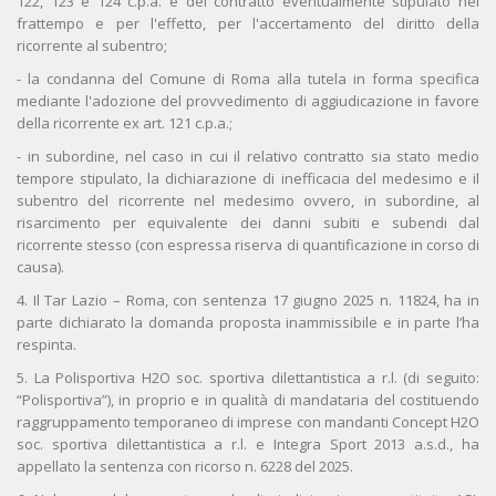
122, 123 e 124 c.p.a. e del contratto eventualmente stipulato nel
frattempo e per l'effetto, per l'accertamento del diritto della
ricorrente al subentro;
- la condanna del Comune di Roma alla tutela in forma specifica
mediante l'adozione del provvedimento di aggiudicazione in favore
della ricorrente ex art. 121 c.p.a.;
- in subordine, nel caso in cui il relativo contratto sia stato medio
tempore stipulato, la dichiarazione di inefficacia del medesimo e il
subentro del ricorrente nel medesimo ovvero, in subordine, al
risarcimento per equivalente dei danni subiti e subendi dal
ricorrente stesso (con espressa riserva di quantificazione in corso di
causa).
4. Il Tar Lazio – Roma, con sentenza 17 giugno 2025 n. 11824, ha in
parte dichiarato la domanda proposta inammissibile e in parte l’ha
respinta.
5. La Polisportiva H2O soc. sportiva dilettantistica a r.l. (di seguito:
“Polisportiva”), in proprio e in qualità di mandataria del costituendo
raggruppamento temporaneo di imprese con mandanti Concept H2O
soc. sportiva dilettantistica a r.l. e Integra Sport 2013 a.s.d., ha
appellato la sentenza con ricorso n. 6228 del 2025.