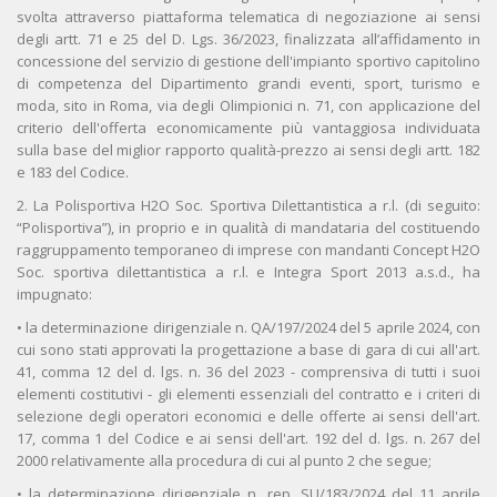
svolta attraverso piattaforma telematica di negoziazione ai sensi
degli artt. 71 e 25 del D. Lgs. 36/2023, finalizzata all’affidamento in
concessione del servizio di gestione dell'impianto sportivo capitolino
di competenza del Dipartimento grandi eventi, sport, turismo e
moda, sito in Roma, via degli Olimpionici n. 71, con applicazione del
criterio dell'offerta economicamente più vantaggiosa individuata
sulla base del miglior rapporto qualità-prezzo ai sensi degli artt. 182
e 183 del Codice.
2. La Polisportiva H2O Soc. Sportiva Dilettantistica a r.l. (di seguito:
“Polisportiva”), in proprio e in qualità di mandataria del costituendo
raggruppamento temporaneo di imprese con mandanti Concept H2O
Soc. sportiva dilettantistica a r.l. e Integra Sport 2013 a.s.d., ha
impugnato:
• la determinazione dirigenziale n. QA/197/2024 del 5 aprile 2024, con
cui sono stati approvati la progettazione a base di gara di cui all'art.
41, comma 12 del d. lgs. n. 36 del 2023 - comprensiva di tutti i suoi
elementi costitutivi - gli elementi essenziali del contratto e i criteri di
selezione degli operatori economici e delle offerte ai sensi dell'art.
17, comma 1 del Codice e ai sensi dell'art. 192 del d. lgs. n. 267 del
2000 relativamente alla procedura di cui al punto 2 che segue;
• la determinazione dirigenziale n. rep. SU/183/2024 del 11 aprile