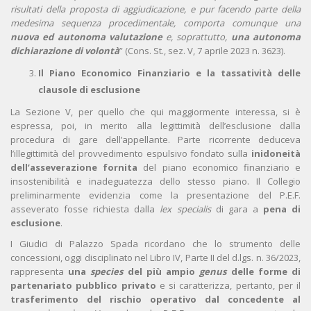
risultati della proposta di aggiudicazione, e pur facendo parte della
medesima sequenza procedimentale, comporta comunque una
nuova ed autonoma valutazione
e, soprattutto,
una autonoma
dichiarazione di volontà
” (Cons. St., sez. V, 7 aprile 2023 n. 3623).
Il Piano Economico Finanziario e la tassatività delle
clausole di esclusione
La Sezione V, per quello che qui maggiormente interessa, si è
espressa, poi, in merito alla legittimità dell’esclusione dalla
procedura di gare dell’appellante. Parte ricorrente deduceva
l’illegittimità del provvedimento espulsivo fondato sulla
inidoneità
dell’asseverazione fornita
del piano economico finanziario e
insostenibilità e inadeguatezza dello stesso piano. Il Collegio
preliminarmente evidenzia come la presentazione del P.E.F.
asseverato fosse richiesta dalla
lex specialis
di gara a
pena di
esclusione
.
I Giudici di Palazzo Spada ricordano che lo strumento delle
concessioni, oggi disciplinato nel Libro IV, Parte II del d.lgs. n. 36/2023,
rappresenta
una
species
del più ampio
genus
delle forme di
partenariato pubblico privato
e si caratterizza, pertanto, per il
trasferimento del rischio operativo
dal concedente al