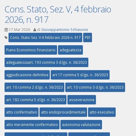
Cons. Stato, Sez. V, 4 febbraio
2026, n. 917
17 Mar 2026
di
Giuseppantonio Schiavone
Cons. Stato Sez. V 4 febbraio 2026 n. 917
PEF
Piano Economico Finanziario
adeguatezza
adeguatezzaart. 193 comma 3 d.lgs. n. 36/2023
aggiudicazione definitiva
art 17 comma 5 d.lgs. n. 36/2023
art. 10 comma 2 d.lgs. n. 36/2023
art. 10 comma 3 d.lgs. n. 36/2023
art. 182 comma 5 d.lgs. n. 36/2023
asseverazione
atto confermativo
atto endoprocedimentale
atto esecutivo
atto meramente confermativo
autonoma valutazione