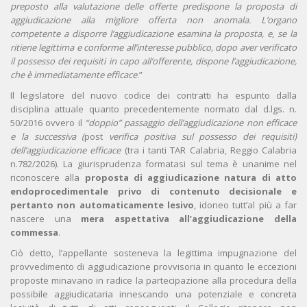
preposto alla valutazione delle offerte predispone la proposta di
aggiudicazione alla migliore offerta non anomala. L’organo
competente a disporre l’aggiudicazione esamina la proposta, e, se la
ritiene legittima e conforme all’interesse pubblico, dopo aver verificato
il possesso dei requisiti in capo all’offerente, dispone l’aggiudicazione,
che è immediatamente efficace
.”
Il legislatore del nuovo codice dei contratti ha espunto dalla
disciplina attuale quanto precedentemente normato dal d.lgs. n.
50/2016 ovvero il
“doppio” passaggio dell’aggiudicazione non efficace
e la successiva (
post
verifica positiva sul possesso dei requisiti)
dell’aggiudicazione efficace
(tra i tanti TAR Calabria, Reggio Calabria
n.782/2026). La giurisprudenza formatasi sul tema è unanime nel
riconoscere alla
proposta di aggiudicazione natura di atto
endoprocedimentale privo di contenuto decisionale e
pertanto non automaticamente lesivo
, idoneo tutt’al più a far
nascere una
mera aspettativa all’aggiudicazione della
commessa
.
Ciò detto, l’appellante sosteneva la legittima impugnazione del
provvedimento di aggiudicazione provvisoria in quanto le eccezioni
proposte minavano in radice la partecipazione alla procedura della
possibile aggiudicataria innescando una potenziale e concreta