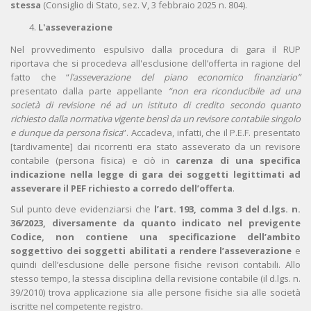
stessa
(Consiglio di Stato, sez. V, 3 febbraio 2025 n. 804).
L'asseverazione
Nel provvedimento espulsivo dalla procedura di gara il RUP
riportava che si procedeva all'esclusione dell’offerta in ragione del
fatto che “
l’asseverazione del piano economico finanziario”
presentato dalla parte appellante
“non era riconducibile ad una
società di revisione né ad un istituto di credito secondo quanto
richiesto dalla normativa vigente bensì da un revisore contabile singolo
e dunque da persona fisica
”. Accadeva, infatti, che il P.E.F. presentato
[tardivamente] dai ricorrenti era stato asseverato da un revisore
contabile (persona fisica) e ciò in
carenza di una specifica
indicazione nella legge di gara dei soggetti legittimati ad
asseverare il PEF richiesto a corredo dell’offerta
.
Sul punto deve evidenziarsi che
l’art. 193, comma 3 del d.lgs. n.
36/2023, diversamente da quanto indicato nel previgente
Codice, non contiene una specificazione dell’ambito
soggettivo dei soggetti abilitati a rendere l’asseverazione
e
quindi dell’esclusione delle persone fisiche revisori contabili. Allo
stesso tempo, la stessa disciplina della revisione contabile (il d.lgs. n.
39/2010) trova applicazione sia alle persone fisiche sia alle società
iscritte nel competente registro.