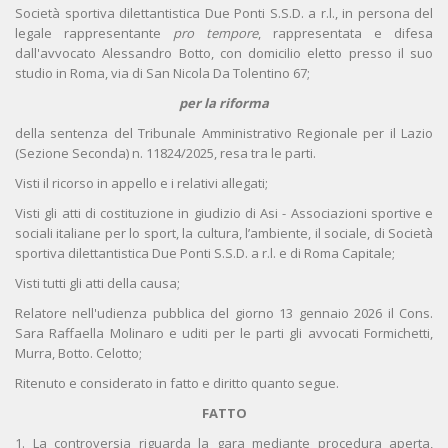
Società sportiva dilettantistica Due Ponti S.S.D. a r.l., in persona del
legale rappresentante
pro tempore
, rappresentata e difesa
dall'avvocato Alessandro Botto, con domicilio eletto presso il suo
studio in Roma, via di San Nicola Da Tolentino 67;
per la riforma
della sentenza del Tribunale Amministrativo Regionale per il Lazio
(Sezione Seconda) n. 11824/2025, resa tra le parti.
Visti il ricorso in appello e i relativi allegati;
Visti gli atti di costituzione in giudizio di Asi - Associazioni sportive e
sociali italiane per lo sport, la cultura, l’ambiente, il sociale, di Società
sportiva dilettantistica Due Ponti S.S.D. a r.l. e di Roma Capitale;
Visti tutti gli atti della causa;
Relatore nell'udienza pubblica del giorno 13 gennaio 2026 il Cons.
Sara Raffaella Molinaro e uditi per le parti gli avvocati Formichetti,
Murra, Botto. Celotto;
Ritenuto e considerato in fatto e diritto quanto segue.
FATTO
1. La controversia riguarda la gara mediante procedura aperta,