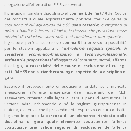
allegazione all’offerta di un P.E.F. asseverato.
Il principio in parola è disciplinato al
comma 2 dell’art.10
del Codice
dei contratti il quale espressamente prevede che: “
Le cause di
esclusione di cui agli articoli 94 e 95
sono tassative
e integrano di
diritto i bandi e le lettere di invito; le clausole che prevedono cause
ulteriori di esclusione sono nulle e si considerano non apposte
”. Il
legislatore, però, al successivo
comma 3
ha previsto la possibilità
per le stazioni appaltanti di “
introdurre requisiti speciali
, di
carattere economico-finanziario e tecnico-professionale
,
attinenti e proporzionati
all'oggetto del contratto
”, sicché, afferma
il Collegio,
la tassatività delle cause di esclusione di cui agli
artt. 94 e 95 non si riverbera su ogni aspetto della disciplina di
gara
.
Essendo il provvedimento di esclusione fondato sulla mancata
allegazione all’offerta presentata dagli appellanti del P.E.F.
asseverato, richiesto dalla legge di gara a pena di esclusione, la
Sezione adita, richiamando a sé la migliore giurisprudenza in
materia, evidenzia che il provvedimento espulsivo censurato risulta
legittimo in quanto
la carenza di un elemento richiesto dalla
disciplina di gara quale elemento costituente l’offerta
costituisce una valida ragione di esclusione dell’offerta