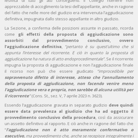
lesività di tutti gli atti conseguenti. Il Collegio ritenere non
apprezzabile di accoglimento la tesi dell’appellante, anche in ragione
del fatto che nelle more del giudizio era intervenuta l’aggiudicazione
definitiva, impugnata dallo stesso appellante in altro giudizio.
La Sezione, a conferma delle posizioni assunte in passato, ricorda
come
gli effetti della proposta di aggiudicazione sono
assorbiti dal provvedimento conclusivo, ovvero
l’aggiudicazione definitiva
,
“pertanto è su quest’ultimo che si
appunta l’interesse del ricorrente. E ciò in quanto la proposta di
aggiudicazione ha natura di atto endoprocedimentale”.
Se il ricorrente
impugna la proposta di aggiudicazione e non l’aggiudicazione finale
il ricorso non può che essere giudicato
“improcedibile per
sopravvenuto difetto di interesse, atteso che l'annullamento
della proposta di aggiudicazione, non facendo venire meno
l'aggiudicazione vera e propria, non sarebbe di alcuna utilità per
il ricorrente
”
(Cons. St., sez. V, 7 aprile 2023 n. 3623).
Essendo l’aggiudicazione gravata in separato giudizio
deve quindi
essere data prevalenza al giudizio che ha ad oggetto il
provvedimento conclusivo della procedura
, così da assicurare
un assetto definitivo al rapporto. E ciò anche in ragione del fatto che
“
l'aggiudicazione non è atto meramente confermativo o
esecutivo
, ma provvedimento che, anche se recepisce integralmente i