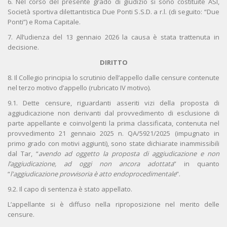
6. Nel corso del presente grado di giudizio si sono costituite ASI,
Società sportiva dilettantistica Due Ponti S.S.D. a r.l. (di seguito: “Due
Ponti”) e Roma Capitale.
7. All’udienza del 13 gennaio 2026 la causa è stata trattenuta in
decisione.
DIRITTO
8. Il Collegio principia lo scrutinio dell’appello dalle censure contenute
nel terzo motivo d’appello (rubricato IV motivo).
9.1. Dette censure, riguardanti asseriti vizi della proposta di
aggiudicazione non derivanti dal provvedimento di esclusione di
parte appellante e coinvolgenti la prima classificata, contenuta nel
provvedimento 21 gennaio 2025 n. QA/5921/2025 (impugnato in
primo grado con motivi aggiunti), sono state dichiarate inammissibili
dal Tar, “
avendo ad oggetto la proposta di aggiudicazione e non
l’aggiudicazione, ad oggi non ancora adottata
” in quanto
“
l'aggiudicazione provvisoria è atto endoprocedimentale
”.
9.2. Il capo di sentenza è stato appellato.
L’appellante si è diffuso nella riproposizione nel merito delle
censure.