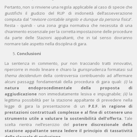
Pertanto, non si rinviene una regola applicabile al caso di specie che
giustifichi il giudizio del RUP di inidoneità dell’asseverazione
compiuta dal “
revisore contabile singolo e dunque da persona fisica
”.
Resta - quindi - una zona grigia normativa che necessita di una
chiarimento essenziale per la corretta impostazione delle procedure
da parte delle Stazioni appaltanti, che in tal senso dovranno
normare tale aspetto nella disciplina di gara.
Conclusioni
La sentenza in commento, pur non tracciando tratti innovativi,
ripercorre in modo lineare e chiaro la giurisprudenza formatasi sul
thema decidendum
della controversia contribuendo ad affermare
alcuni passaggi fondamentali della procedura di gara quali:
(i)
la
natura endoprocedimentale della proposta di
aggiudicazione
non immediatamente lesiva e impugnabile;
(ii)
la
legittima possibilità per la stazione appaltante di prevedere nella
legge di gara la presentazione di un
P.E.F. in ragione di
prestazioni contrattuali complesse e al fine di ottenere uno
strumento utile a valutare la sostenibilità dell’offerta.
Tale
scelta rientra nell’esercizio del
potere discrezionale della
stazione appaltante senza ledere il principio di tassatività
delle clausole di esclusione
.