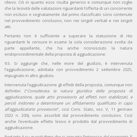
rilievo. Ciò in quanto esso risulta generico e comunque non coglie
che la lesività delle valutazioni riguardanti l’offerta di un concorrente
non escluso e segnatamente dal primo classificato sono contenute
nel provvedimento conclusivo, non nei singoli verbali e nei singoli
atti.
Pertanto non è sufficiente a superare la statuizione di rito
riguardanti le censure in esame la sola considerazione svolta da
parte appellante, che ha anche riconosciuto la natura
endoprocedimentale della proposta di aggiudicazione.
9.5. Si aggiunge che, nelle more del giudizio, è intervenuta
l’aggiudicazione, adottata con provvedimento 2 settembre 2025,
impugnato in altro giudizio.
Intervenuta l’aggiudicazione gli effetti della proposta, comunque non
definitivi (“
Considerata la natura giuridica della proposta di
aggiudicazione, quale atto provvisorio ad effetti non stabilizzati, e
perciò inidoneo a determinare un affidamento qualificato in capo
all'aggiudicatario provvisorio
”, così Cons. Stato, sez. V, 11 gennaio
2022 n. 200), sono assorbiti dal provvedimento conclusivo. Così
anche l’eventuale effetto lesivo è prodotto dal provvedimento di
aggiudicazione.
Pertanto è su quest’ultimo che si appunta l’interesse del ricorrente. E