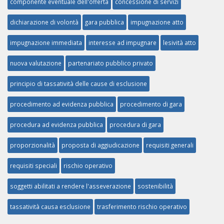
componente eventuale dell'offerta
concessione di servizi
dichiarazione di volontà
gara pubblica
impugnazione atto
impugnazione immediata
interesse ad impugnare
lesività atto
nuova valutazione
partenariato pubblico privato
principio di tassatività delle cause di esclusione
procedimento ad evidenza pubblica
procedimento di gara
procedura ad evidenza pubblica
procedura di gara
proporzionalità
proposta di aggiudicazione
requisiti generali
requisiti speciali
rischio operativo
soggetti abilitati a rendere l'asseverazione
sostenibilità
tassatività causa esclusione
trasferimento rischio operativo