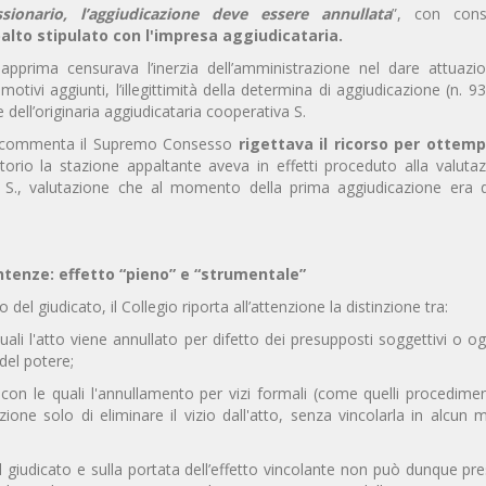
sionario, l’aggiudicazione deve essere annullata
”, con cons
palto stipulato con l'impresa aggiudicataria.
pprima censurava l’inerzia dell’amministrazione nel dare attuazio
tivi aggiunti, l’illegittimità della determina di aggiudicazione (n. 9
dell’originaria aggiudicataria cooperativa S.
si commenta il Supremo Consesso
rigettava il ricorso per ottem
ttorio la stazione appaltante aveva in effetti proceduto alla valuta
va S., valutazione che al momento della prima aggiudicazione era d
ntenze: effetto “pieno” e “strumentale”
 del giudicato, il Collegio riporta all’attenzione la distinzione tra:
quali l'atto viene annullato per difetto dei presupposti soggettivi o og
 del potere;
 con le quali l'annullamento per vizi formali (come quelli procedimen
one solo di eliminare il vizio dall'atto, senza vincolarla in alcun
 giudicato e sulla portata dell’effetto vincolante non può dunque pr