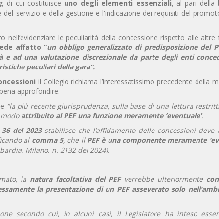
g
, di cui costituisce
uno degli elementi essenziali
, al pari della
 del servizio e della gestione e l'indicazione dei requisiti del promot
ell’evidenziare le peculiarità della concessione rispetto alle altre
ede affatto “
un obbligo generalizzato di predisposizione del P
ità e ad una valutazione discrezionale da parte degli enti conce
istiche peculiari della gara”.
oncessioni
il Collegio richiama l’interessatissimo precedente della
a pena approfondire.
me
“la più recente giurisprudenza, sulla base di una lettura restritt
he modo
attribuito al PEF una funzione meramente ‘eventuale’
.
n. 36 del 2023
stabilisce che l’affidamento delle concessioni deve 
ficando al
comma 5
, che il
PEF è una componente meramente ‘eve
mbardia, Milano, n. 2132 del 2024).
amato, la
natura facoltativa del PEF
verrebbe ulteriormente
con
ssamente la presentazione di un PEF asseverato solo nell’ambi
one secondo cui, in alcuni casi, il Legislatore ha inteso essen