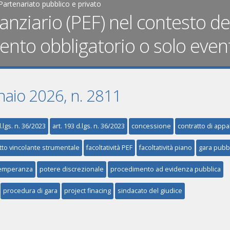
Partenariato pubblico e privato
nziario (PEF) nel contesto de
nto obbligatorio o solo even
nnaio 2026, n. 2811
d.lgs. n. 36/2023
art. 193 d.lgs. n. 36/2023
concessione
contratto di appa
tto vincolante strumentale
facoltatività PEF
facoltatività piano
gara pubb
temperanza
potere discrezionale
procedimento ad evidenza pubblica
procedura di gara
project finacing
sindacato del giudice