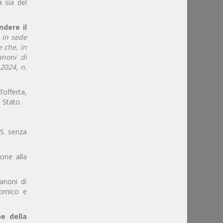
a sia del
ndere il
 in sede
e che, in
anoni di
 2024, n.
’offerta,
 Stato.
 S. senza
one alla
anoni di
onomico e
e della