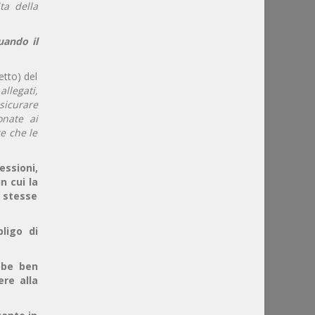
ta della
uando il
etto) del
 allegati,
sicurare
onate ai
re che le
essioni,
n cui la
e stesse
ligo di
bbe ben
ere alla