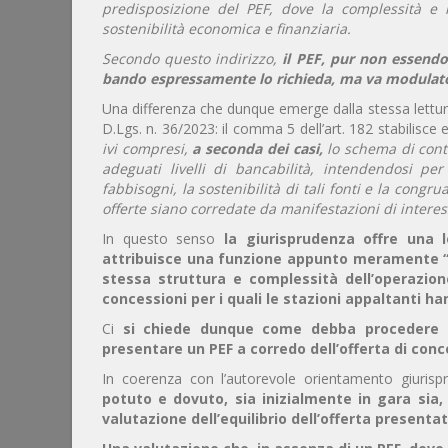
predisposizione del PEF, dove la complessità e l
sostenibilità economica e finanziaria.
Secondo questo indirizzo,
il PEF, pur non essendo
bando espressamente lo richieda, ma va modulato 
Una differenza che dunque emerge dalla stessa lettura
D.Lgs. n. 36/2023: il comma 5 dell’art. 182 stabilisce 
ivi compresi,
a seconda dei casi,
lo schema di contr
adeguati livelli di bancabilità, intendendosi per
fabbisogni, la sostenibilità di tali fonti e la congr
offerte siano corredate da manifestazioni di interesse
In questo senso
la giurisprudenza offre una l
attribuisce una funzione appunto meramente “ev
stessa struttura e complessità dell’operazion
concessioni per i quali le stazioni appaltanti h
Ci
si chiede dunque come debba procedere la
presentare un PEF a corredo dell’offerta di con
In coerenza con l’autorevole orientamento giurispr
potuto e dovuto, sia inizialmente in gara sia
valutazione dell’equilibrio dell’offerta presenta