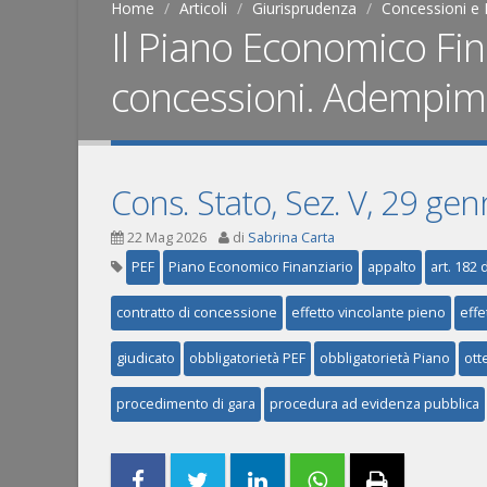
Home
Articoli
Giurisprudenza
Concessioni e 
Il Piano Economico Fina
concessioni. Adempime
Cons. Stato, Sez. V, 29 ge
22 Mag 2026
di
Sabrina Carta
PEF
Piano Economico Finanziario
appalto
art. 182 
contratto di concessione
effetto vincolante pieno
effe
giudicato
obbligatorietà PEF
obbligatorietà Piano
ot
procedimento di gara
procedura ad evidenza pubblica