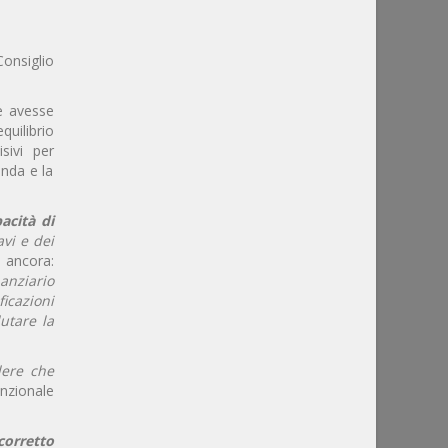
Consiglio
e avesse
uilibrio
sivi per
anda e la
acità di
avi e dei
 ancora:
anziario
ficazioni
lutare la
dere che
unzionale
corretto