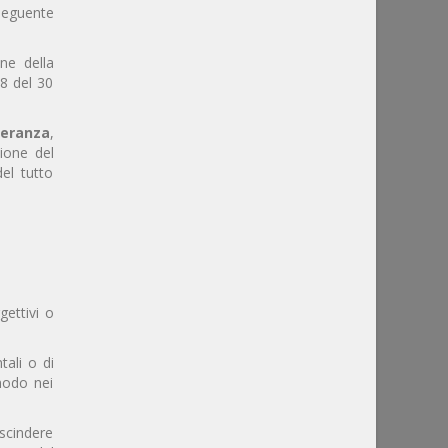
eguente
ne della
38 del 30
peranza
,
zione del
el tutto
gettivi o
tali o di
 modo nei
escindere