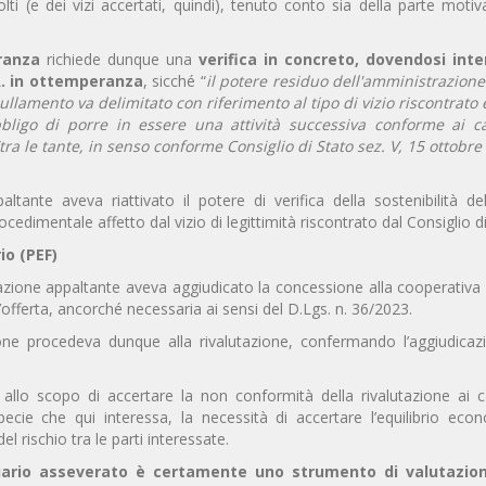
ti (e dei vizi accertati, quindi), tenuto conto sia della parte motiv
ranza
richiede dunque una
verifica in concreto, dovendosi inte
A. in ottemperanza
, sicché “
il potere residuo dell'amministrazione
lamento va delimitato con riferimento al tipo di vizio riscontrato 
obbligo di porre in essere una attività successiva conforme ai c
tra le tante, in senso conforme Consiglio di Stato sez. V, 15 ottobre
ltante aveva riattivato il potere di verifica della sostenibilità dell
edimentale affetto dal vizio di legittimità riscontrato dal Consiglio di
io (PEF)
stazione appaltante aveva aggiudicato la concessione alla cooperativa
l’offerta, ancorché necessaria ai sensi del D.Lgs. n. 36/2023.
ione procedeva dunque alla rivalutazione, confermando l’aggiudicazi
allo scopo di accertare la non conformità della rivalutazione ai c
ispecie che qui interessa, la necessità di accertare l’equilibrio ec
del rischio tra le parti interessate.
ziario asseverato è certamente uno strumento di valutazion