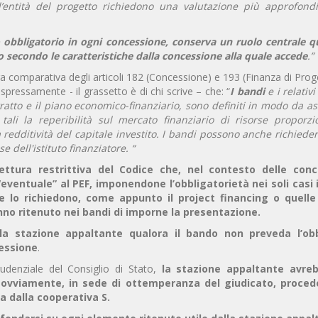
’entità del progetto richiedono una valutazione più approfondi
 obbligatorio in ogni concessione, conserva un ruolo centrale q
secondo le caratteristiche dalla concessione alla quale accede
.”
 comparativa degli articoli 182 (Concessione) e 193 (Finanza di Prog
espressamente - il grassetto è di chi scrive – che: “
I bandi
e i relativi
atto e il piano economico-finanziario, sono definiti in modo da as
 tali la reperibilità sul mercato finanziario di risorse proporzi
ua redditività del capitale investito. I bandi possono anche richiede
 dell'istituto finanziatore. “
ettura restrittiva del Codice che, nel contesto delle conc
entuale” al PEF, imponendone l’obbligatorietà nei soli casi i
e lo richiedono, come appunto il project financing o quell
anno ritenuto nei bandi di imporne la presentazione.
 stazione appaltante qualora il bando non preveda l’obb
cessione
.
udenziale del Consiglio di Stato,
la stazione appaltante avre
, ovviamente, in sede di ottemperanza del giudicato, proced
ta dalla cooperativa S.