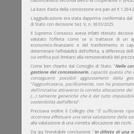
classificandosi seconda dietro la cooperativa S. (84,8
La base d’asta della concessione era pari ad € 1.264.
L’aggiudicazione era stata dapprima confermata dal T.
di Stato con decisione Sez. V, n. 3633/2025.
Il Supremo Consesso aveva infatti ritenuto decisivo
valutato l’offerta come se si trattasse di un a
economico‑finanziario e del trasferimento in capo
determinare l’affidabilità dell’offerta, a differenza d
cui verifica può limitarsi alla remuneratività del prezzo
Come ben chiarito dal Consiglio di Stato: “
Nelle con
gestione del concessionario
, capacità questa che 
conseguenti possibili aggiustamenti della ges
“
l’aggiudicataria, pacificamente, non ha presentat
dell’iniziativa attraverso la corretta allocazione dei
(...) talmente generiche che è del tutto impossibile
sostenibilità dell’offerta
”.
Precisava inoltre il Collegio che: “
È sufficiente rip
occorreva effettuare una seria valutazione della sost
alla valutazione di una corretta allocazione dei rischi.
Da qui l’inevitabile conclusione: “
in difetto di una m