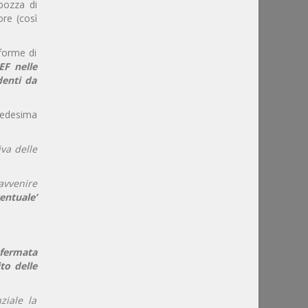
 bozza di
ore (così
 forme di
EF nelle
denti da
 medesima
iva delle
avvenire
ntuale’
fermata
to delle
ziale la