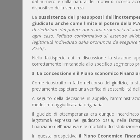
dal numero e dalla natura dei motivi di ricorso accol
dispositivo della sentenza.
La
sussistenza dei presupposti dell’inottempe
giudicato anche come limite al potere della P.
di riedizione del potere dopo una pronuncia di annul
ogni caso, l’effetto conformativo si estende all'
legittimità individuati dalla pronuncia da eseguire (
8255)”.
Nella fattispecie qui in discussione la stazione appa
correttamente limitandola allo specifico segmento proc
3. La concessione e il Piano Economico Finanziar
Come ricostruito in fatto nel corso del giudizio, la 
previamente espletare una verifica di sostenibilità del
A seguito della decisione in appello, l’amministraz
medesima aggiudicataria originaria.
Il giudizio di ottemperanza era dunque incardinato 
legittimità espressi nel giudicato ossia, nella fatt
finanziario dell’iniziativa e le modalità di distribuzione 
In questa prospettiva
il Piano Economico Finan