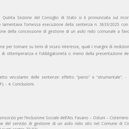
Quinta Sezione del Consiglio di Stato si è pronunciata sul ricor
lamentava l’omessa esecuzione della sentenza n. 3633/2025 con c
zione della concessione di gestione di un asilo nido comunale a fav
 per tornare su temi di sicuro interesse, quali i margini di riedizio
e di ottemperanza e l’obbligatorietà o meno della presentazione de
fetto vincolante delle sentenze: effetto “pieno” e “strumentale”. -
. - 4. Conclusioni.
onsorzio per l’Inclusione Sociale dell’Ats Fasano – Ostuni – Cisternino
e del servizio di gestione di un asilo nido sito nel Comune di Cis