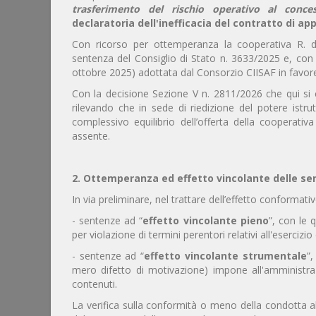
trasferimento del rischio operativo al conces
declaratoria dell'inefficacia del contratto di ap
Con ricorso per ottemperanza la cooperativa R. da
sentenza del Consiglio di Stato n. 3633/2025 e, con mo
ottobre 2025) adottata dal Consorzio CIISAF in favore 
Con la decisione Sezione V n. 2811/2026 che qui 
rilevando che in sede di riedizione del potere istru
complessivo equilibrio dell’offerta della cooperati
assente.
2. Ottemperanza ed effetto vincolante delle se
In via preliminare, nel trattare dell’effetto conformativo
- sentenze ad “
effetto vincolante pieno
”, con le 
per violazione di termini perentori relativi all'esercizio
- sentenze ad “
effetto vincolante strumentale
”,
mero difetto di motivazione) impone all'amministrazi
contenuti.
La verifica sulla conformità o meno della condotta al