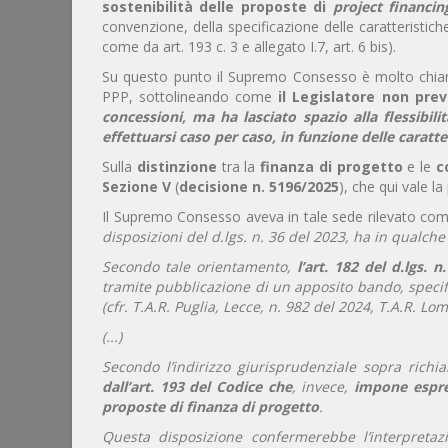
sostenibilità delle proposte di
project financin
convenzione, della specificazione delle caratteristiche
come da art. 193 c. 3 e allegato I.7, art. 6 bis).
Su questo punto il Supremo Consesso è molto chiaro n
PPP, sottolineando come
il Legislatore non prev
concessioni, ma ha lasciato spazio alla flessibil
effettuarsi caso per caso, in funzione delle caratter
Sulla
distinzione
tra la
finanza di progetto
e le
c
Sezione V
(
decisione n. 5196/2025
), che qui vale l
Il Supremo Consesso aveva in tale sede rilevato co
disposizioni del d.lgs. n. 36 del 2023, ha in qualc
Secondo tale orientamento,
l’art. 182 del d.lgs. 
tramite pubblicazione di un apposito bando, speci
(cfr. T.A.R. Puglia, Lecce, n. 982 del 2024, T.A.R. Lo
(...)
Secondo l’indirizzo giurisprudenziale sopra richi
dall’art. 193 del Codice
che
, invece,
impone espre
proposte di finanza di progetto
.
Questa disposizione confermerebbe l’interpretazi