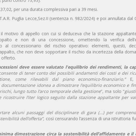
2 punti contro 73,93).
237,02, per una durata complessiva pari a 39 mesi.
A.R. Puglia Lecce,Sez.II (sentenza n. 982/2024) e poi annullata dal 
 il motivo di appello con cui si deduceva che la stazione appaltant
ppalto e non di una concessione, omettendo la verifica dell’eq
 al concessionario del rischio operativo: elementi, questi, deci
ell’appalto, che non deve sopportare il rischio da incertezza della dom
 offerto.
cessioni deve essere valutato l'equilibrio dei rendimenti, la cap
consente di tener conto dei possibili andamenti dei costi e dei ric
tione, come rilevabili dal piano economico-finanziario.
”
E,
o documentazione idonea a dimostrare l’equilibrio economico e fin
 rischi, lungo tutto l’arco temporale della gestione
”, ma solo “
giusti
 ricostruire l’iter logico seguito dalla stazione appaltante per va
ortare alcuni passaggi del disciplinare di gara (...) per compren
enibilità dell’offerta”,
così censurando l’assenza di una istruttoria f
inima dimostrazione circa la sostenibilità dell’affidamento e il 