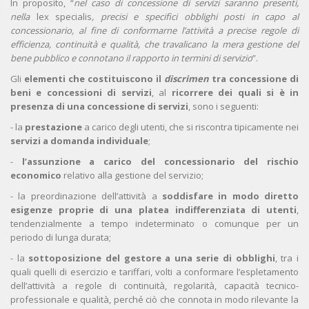
In proposito, “
nel caso di concessione di servizi saranno presenti,
nella
lex specialis
, precisi e specifici obblighi posti in capo al
concessionario, al fine di conformarne l’attività a precise regole di
efficienza, continuità e qualità, che travalicano la mera gestione del
bene pubblico e connotano il rapporto in termini di servizio
”.
Gli
elementi che costituiscono il
discrimen
tra concessione di
beni e concessioni di servizi
, al
ricorrere dei quali si è in
presenza di una concessione di servizi
, sono i seguenti:
- la
prestazione
a carico degli utenti, che si riscontra tipicamente nei
servizi a domanda individuale
;
-
l’assunzione a carico del concessionario del rischio
economico
relativo alla gestione del servizio;
- la preordinazione dell’attività a
soddisfare in modo diretto
esigenze proprie di una platea indifferenziata di utenti
,
tendenzialmente a tempo indeterminato o comunque per un
periodo di lunga durata;
- la
sottoposizione del gestore a una serie di obblighi
, tra i
quali quelli di esercizio e tariffari, volti a conformare l’espletamento
dell’attività a regole di continuità, regolarità, capacità tecnico-
professionale e qualità, perché ciò che connota in modo rilevante la