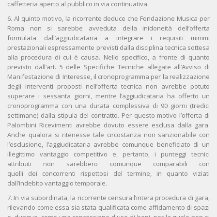
caffetteria aperto al pubblico in via continuativa.
6. Al quinto motivo, la ricorrente deduce che Fondazione Musica per
Roma non si sarebbe avveduta della inidoneità dell’offerta
formulata dall’aggiudicataria a integrare i requisiti minimi
prestazionali espressamente previsti dalla disciplina tecnica sottesa
alla procedura di cui è causa. Nello specifico, a fronte di quanto
previsto dall’art. 5 delle Specifiche Tecniche allegate all’Avviso di
Manifestazione di Interesse, il cronoprogramma per la realizzazione
degli interventi proposti nell’offerta tecnica non avrebbe potuto
superare i sessanta giorni, mentre l’aggiudicataria ha offerto un
cronoprogramma con una durata complessiva di 90 giorni (tredici
settimane) dalla stipula del contratto. Per questo motivo l’offerta di
Palombini Ricevimenti avrebbe dovuto essere esclusa dalla gara.
Anche qualora si ritenesse tale circostanza non sanzionabile con
l’esclusione, l’aggiudicataria avrebbe comunque beneficiato di un
illegittimo vantaggio competitivo e, pertanto, i punteggi tecnici
attribuiti non sarebbero comunque comparabili con
quelli dei concorrenti rispettosi del termine, in quanto viziati
dall’indebito vantaggio temporale.
7. In via subordinata, la ricorrente censura l’intera procedura di gara,
rilevando come essa sia stata qualificata come affidamento di spazi