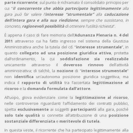
parte ricorrente
; sul punto è richiamato il consolidato principio per
cui “
il concorrente che abbia partecipato legittimamente
alla
gara può far valere l'
interesse “strumentale”
alla
caducazione
dell'intera gara e alla sua riedizione
, sempre che sussistano, in
concreto,
ragionevoli possibilità
di ottenere l'utilità richiesta
”.
È appena il caso di fare memoria dell’
Adunanza Plenaria n. 4 del
2011
attraverso cui ha fatto ingresso nel sistema della Giustizia
Amministrativa anche la tutela del cd. “
interesse strumentale
”, in
quanto
collegato ad una posizione giuridica attiva
, protetta
dall’ordinamento, la cui
soddisfazione
sia realizzabile
unicamente attraverso il
doveroso rinnovo
dell’attività
amministrativa; di talchè, la
nozione
di “
interesse strumentale
”
non
identifica
un’autonoma posizione giuridica soggettiva, ma
indica il
rapporto di utilità
tra l’accertata
legittimazione al
ricorso
e la
domanda formulata dall’attore
.
All’uopo, giova evidenziare come la
legittimazione al ricorso
,
nelle controversie riguardanti l’affidamento dei contratti pubblici,
spetta
esclusivamente
ai soggetti
partecipanti
alla gara, poiché
solo tale qualità
si connette all’attribuzione di una
posizione
sostanziale differenziata
e
meritevole di tutela
.
In questa veste, il ricorrente che ha partecipato legittimamente alla