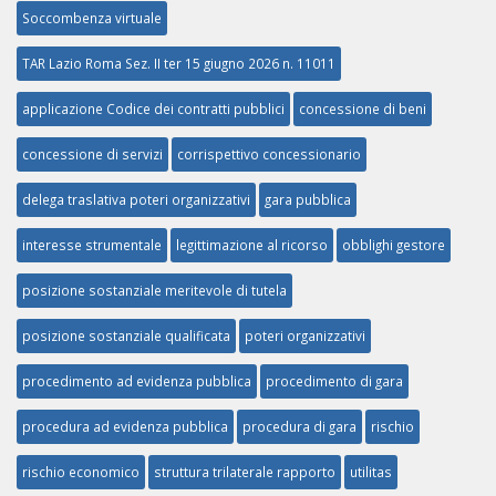
Soccombenza virtuale
TAR Lazio Roma Sez. II ter 15 giugno 2026 n. 11011
applicazione Codice dei contratti pubblici
concessione di beni
concessione di servizi
corrispettivo concessionario
delega traslativa poteri organizzativi
gara pubblica
interesse strumentale
legittimazione al ricorso
obblighi gestore
posizione sostanziale meritevole di tutela
posizione sostanziale qualificata
poteri organizzativi
procedimento ad evidenza pubblica
procedimento di gara
procedura ad evidenza pubblica
procedura di gara
rischio
rischio economico
struttura trilaterale rapporto
utilitas