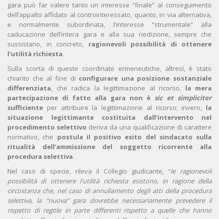
gara può far valere tanto un interesse “finale” al conseguimento
dell’appalto affidato al controinteressato, quanto, in via alternativa,
e normalmente subordinata, l’interesse “strumentale” alla
caducazione dell’intera gara e alla sua riedizione, sempre che
sussistano, in concreto,
ragionevoli possibilità di ottenere
l’utilità richiesta
.
Sulla scorta di queste coordinate ermeneutiche, altresì, è stato
chiarito che al fine di
configurare una posizione sostanziale
differenziata
, che radica la legittimazione al ricorso,
la mera
partecipazione di fatto alla gara non è
sic et simpliciter
sufficiente
per attribuire la legittimazione al ricorso; invero,
la
situazione legittimante costituita dall’intervento nel
procedimento selettivo
deriva da una qualificazione di carattere
normativo, che
postula il positivo esito del sindacato sulla
ritualità dell’ammissione del soggetto ricorrente
alla
procedura selettiva
.
Nel caso di specie, rileva il Collegio giudicante, “
le ragionevoli
possibilità di ottenere l'utilità richiesta
esistono, in ragione della
circostanza che, nel caso di annullamento degli atti della procedura
selettiva, la “nuova” gara dovrebbe necessariamente prevedere il
rispetto di regole in parte differenti rispetto a quelle che hanno