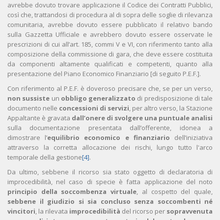
avrebbe dovuto trovare applicazione il Codice dei Contratti Pubblici,
così che, trattandosi di procedura al di sopra delle soglie di rilevanza
comunitaria, avrebbe dovuto essere pubblicato il relativo bando
sulla Gazzetta Ufficiale e avrebbero dovuto essere osservate le
prescrizioni di cui all’art. 185, commi V e VI, con riferimento tanto alla
composizione della commissione di gara, che deve essere costituita
da componenti altamente qualificati e competenti, quanto alla
presentazione del Piano Economico Finanziario [di seguito P.E.F.].
Con riferimento al P.E.F. è doveroso precisare che, se per un verso,
non sussiste
un
obbligo generalizzato
di predisposizione di tale
documento nelle
concessioni di servizi
, per altro verso, la Stazione
Appaltante è gravata
dall’onere di svolgere una puntuale analisi
sulla documentazione presentata dall’offerente, idonea a
dimostrare l’
equilibrio economico e finanziario
dell’iniziativa
attraverso la corretta allocazione dei rischi, lungo tutto l'arco
temporale della gestione
[4]
.
Da ultimo, sebbene il ricorso sia stato oggetto di declaratoria di
improcedibilità, nel caso di specie è fatta applicazione del noto
principio della soccombenza virtuale
, al cospetto del quale,
sebbene il giudizio si sia concluso senza soccombenti né
vincitori
, la rilevata
improcedibilità
del ricorso per
sopravvenuta