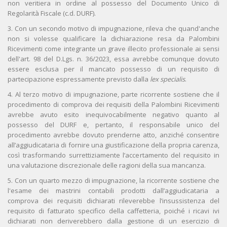
non veritiera in ordine al possesso del Documento Unico di
Regolarità Fiscale (c.d. DURF).
3. Con un secondo motivo di impugnazione, rileva che quand'anche
non si volesse qualificare la dichiarazione resa da Palombini
Ricevimenti come integrante un grave illecito professionale ai sensi
dell'art. 98 del D.Lgs. n. 36/2023, essa avrebbe comunque dovuto
essere esclusa per il mancato possesso di un requisito di
partecipazione espressamente previsto dalla
lex specialis
.
4. Al terzo motivo di impugnazione, parte ricorrente sostiene che il
procedimento di comprova dei requisiti della Palombini Ricevimenti
avrebbe avuto esito inequivocabilmente negativo quanto al
possesso del DURF e, pertanto, il responsabile unico del
procedimento avrebbe dovuto prenderne atto, anziché consentire
all’aggiudicataria di fornire una giustificazione della propria carenza,
così trasformando surrettiziamente l’accertamento del requisito in
una valutazione discrezionale delle ragioni della sua mancanza.
5. Con un quarto mezzo di impugnazione, la ricorrente sostiene che
l'esame dei mastrini contabili prodotti dall’aggiudicataria a
comprova dei requisiti dichiarati rileverebbe l’insussistenza del
requisito di fatturato specifico della caffetteria, poiché i ricavi ivi
dichiarati non deriverebbero dalla gestione di un esercizio di