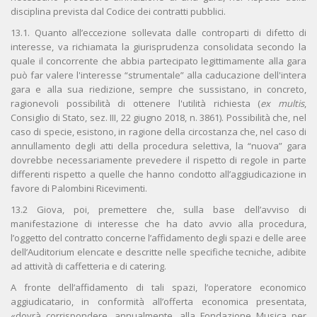
disciplina prevista dal Codice dei contratti pubblici.
13.1. Quanto all’eccezione sollevata dalle controparti di difetto di
interesse, va richiamata la giurisprudenza consolidata secondo la
quale il concorrente che abbia partecipato legittimamente alla gara
può far valere l'interesse “strumentale” alla caducazione dell'intera
gara e alla sua riedizione, sempre che sussistano, in concreto,
ragionevoli possibilità di ottenere l'utilità richiesta (
ex multis
,
Consiglio di Stato, sez. III, 22 giugno 2018, n. 3861). Possibilità che, nel
caso di specie, esistono, in ragione della circostanza che, nel caso di
annullamento degli atti della procedura selettiva, la “nuova” gara
dovrebbe necessariamente prevedere il rispetto di regole in parte
differenti rispetto a quelle che hanno condotto all’aggiudicazione in
favore di Palombini Ricevimenti.
13.2 Giova, poi, premettere che, sulla base dell’avviso di
manifestazione di interesse che ha dato avvio alla procedura,
l’oggetto del contratto concerne l’affidamento degli spazi e delle aree
dell’Auditorium elencate e descritte nelle specifiche tecniche, adibite
ad attività di caffetteria e di catering.
A fronte dell’affidamento di tali spazi, l’operatore economico
aggiudicatario, in conformità all’offerta economica presentata,
«dovrà corrispondere, annualmente, alla Fondazione Musica per