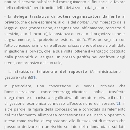
natura di servizio pubblico è il conseguimento di fini sociali a favore
della collettività per il tramite dell’attività svolta dal gestore;
- la
delega traslativa di poteri organizzatori dall’ente al
privato
, che deve esprimere, al di là del
nomen iuris
impiegato dalla
legge di gara (concessione, assegnazione, affidamento, contratto di
servizio, atto di incarico), la sostanza di un atto di organizzazione e,
segnatamente, la proiezione esterna dell’
utilitas
perseguita con
l’atto concessorio in ordine all’esternalizzazione del servizio affidato
in gestione al privato, che, a sua volta, ottiene il vantaggio costituito
dalla possibilità di esigere un prezzo (tariffa) nei confronti degli
utenti, comprensivo del suo utile;
- la
struttura trilaterale del rapporto
(Amministrazione –
gestore - utenti)
[1]
.
In particolare, una concessione di servizi richiede che
l’amministrazione concedente/aggiudicatrice abbia trasferito
integralmente o in misura significativa all’operatore privato il rischio
di gestione economica connesso all’esecuzione del servizio
[2]
; in
altre parole, la figura della concessione è connotata dall’elemento
del trasferimento all’impresa concessionaria del rischio operativo,
inteso come rischio di esposizione alle fluttuazioni di mercato che
possono derivare da un rischio sul lato della domanda e sul lato