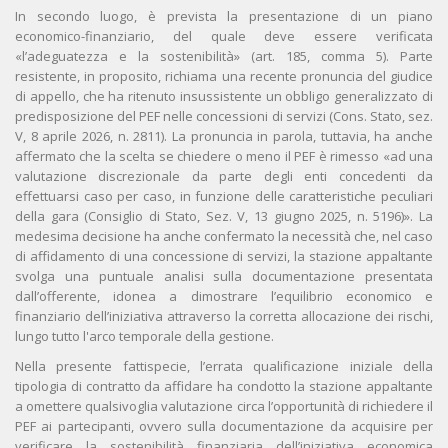
In secondo luogo, è prevista la presentazione di un piano
economico-finanziario, del quale deve essere verificata
«l’adeguatezza e la sostenibilità» (art. 185, comma 5). Parte
resistente, in proposito, richiama una recente pronuncia del giudice
di appello, che ha ritenuto insussistente un obbligo generalizzato di
predisposizione del PEF nelle concessioni di servizi (Cons. Stato, sez.
V, 8 aprile 2026, n. 2811). La pronuncia in parola, tuttavia, ha anche
affermato che la scelta se chiedere o meno il PEF è rimesso «ad una
valutazione discrezionale da parte degli enti concedenti da
effettuarsi caso per caso, in funzione delle caratteristiche peculiari
della gara (Consiglio di Stato, Sez. V, 13 giugno 2025, n. 5196)». La
medesima decisione ha anche confermato la necessità che, nel caso
di affidamento di una concessione di servizi, la stazione appaltante
svolga una puntuale analisi sulla documentazione presentata
dall’offerente, idonea a dimostrare l’equilibrio economico e
finanziario dell’iniziativa attraverso la corretta allocazione dei rischi,
lungo tutto l'arco temporale della gestione.
Nella presente fattispecie, l’errata qualificazione iniziale della
tipologia di contratto da affidare ha condotto la stazione appaltante
a omettere qualsivoglia valutazione circa l’opportunità di richiedere il
PEF ai partecipanti, ovvero sulla documentazione da acquisire per
verificare la sostenibilità finanziaria dell’iniziativa economica