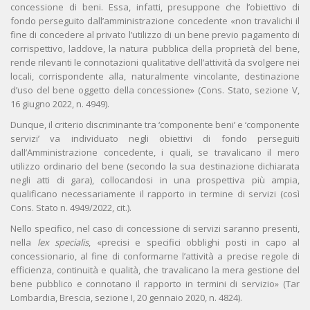
concessione di beni. Essa, infatti, presuppone che l’obiettivo di
fondo perseguito dall’amministrazione concedente «non travalichi il
fine di concedere al privato l’utilizzo di un bene previo pagamento di
corrispettivo, laddove, la natura pubblica della proprietà del bene,
rende rilevanti le connotazioni qualitative dell’attività da svolgere nei
locali, corrispondente alla, naturalmente vincolante, destinazione
d’uso del bene oggetto della concessione» (Cons. Stato, sezione V,
16 giugno 2022, n. 4949).
Dunque, il criterio discriminante tra ‘componente beni’ e ‘componente
servizi’ va individuato negli obiettivi di fondo perseguiti
dall’Amministrazione concedente, i quali, se travalicano il mero
utilizzo ordinario del bene (secondo la sua destinazione dichiarata
negli atti di gara), collocandosi in una prospettiva più ampia,
qualificano necessariamente il rapporto in termine di servizi (così
Cons. Stato n. 4949/2022, cit.).
Nello specifico, nel caso di concessione di servizi saranno presenti,
nella
lex specialis
, «precisi e specifici obblighi posti in capo al
concessionario, al fine di conformarne l’attività a precise regole di
efficienza, continuità e qualità, che travalicano la mera gestione del
bene pubblico e connotano il rapporto in termini di servizio» (Tar
Lombardia, Brescia, sezione I, 20 gennaio 2020, n. 4824).