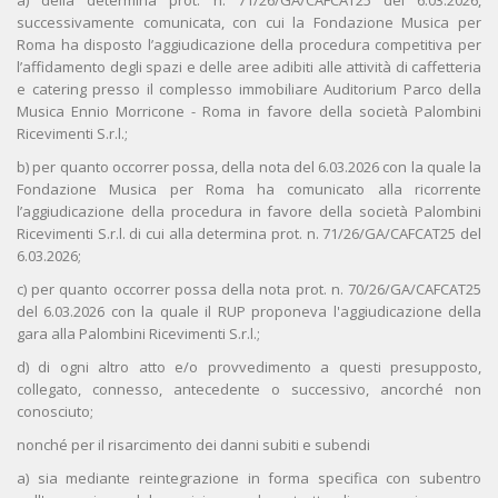
a) della determina prot. n. 71/26/GA/CAFCAT25 del 6.03.2026,
successivamente comunicata, con cui la Fondazione Musica per
Roma ha disposto l’aggiudicazione della procedura competitiva per
l’affidamento degli spazi e delle aree adibiti alle attività di caffetteria
e catering presso il complesso immobiliare Auditorium Parco della
Musica Ennio Morricone - Roma in favore della società Palombini
Ricevimenti S.r.l.;
b) per quanto occorrer possa, della nota del 6.03.2026 con la quale la
Fondazione Musica per Roma ha comunicato alla ricorrente
l’aggiudicazione della procedura in favore della società Palombini
Ricevimenti S.r.l. di cui alla determina prot. n. 71/26/GA/CAFCAT25 del
6.03.2026;
c) per quanto occorrer possa della nota prot. n. 70/26/GA/CAFCAT25
del 6.03.2026 con la quale il RUP proponeva l'aggiudicazione della
gara alla Palombini Ricevimenti S.r.l.;
d) di ogni altro atto e/o provvedimento a questi presupposto,
collegato, connesso, antecedente o successivo, ancorché non
conosciuto;
nonché per il risarcimento dei danni subiti e subendi
a) sia mediante reintegrazione in forma specifica con subentro