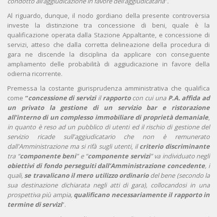
condotto all’aggiudicazione in favore dell’aggiudicataria
”
.
Al riguardo, dunque, il nodo gordiano della presente controversia
investe la distinzione tra concessione di beni, quale è la
qualificazione operata dalla Stazione Appaltante, e concessione di
servizi, atteso che dalla corretta delineazione della procedura di
gara ne discende la disciplina da applicare con conseguente
ampliamento delle probabilità di aggiudicazione in favore della
odierna ricorrente.
Premessa la costante giurisprudenza amministrativa che qualifica
come
“
concessione di servizi
il
rapporto
con cui una
P.A. affida ad
un privato la gestione di un servizio bar e ristorazione
all’interno di un complesso immobiliare di proprietà demaniale
,
in quanto è reso ad un pubblico di utenti ed il rischio di gestione del
servizio ricade sull'aggiudicatario che non è remunerato
dall'Amministrazione ma si rifà sugli utenti
,
il
criterio discriminante
tra “
componente beni
” e “
componente servizi
” va individuato negli
obiettivi di fondo
perseguiti dall’Amministrazione concedente
, i
quali,
se travalicano il mero utilizzo ordinario
del bene (secondo la
sua destinazione dichiarata negli atti di gara), collocandosi in una
prospettiva più ampia,
qualificano necessariamente il rapporto in
termine di servizi
”.