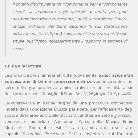
Il criterio discriminante tra “componente beni e “componente
servizi” va individuato negli obiettivi di fondo perseguiti
dall’Amministrazione concedente, i quali, se travalicano il mero
utilizzo ordinario del bene (secondo la sua destinazione
dichiarata negli atti di gara), collocandosi in una prospettiva più
ampia, qualificano necessariamente il rapporto in termine di
servizi.
Guida alla lettura
La pronuncia che si annota affronta nuovamente la
distinzione tra
concessione di beni e concessione di servizi,
inserendosi nel
solco della giurisprudenza amministrativa ormai consolidata sin
dalla pronuncia del Consiglio di Stato, Sez. V, 28 giugno 2019, n. 4463.
La controversia in esame origina da una procedura competitiva,
indetta dalla Fondazione Musica per Roma, per l’affidamento degli
spazi e delle aree adibiti alle attività di caffetteria e
catering
presso il
complesso immobiliare Auditorium Parco della Musica Ennio
Morricone – Roma, al cui esito è stata aggiudicata dalla società di
capitali “
Palombini Ricevimenti S.r.l.
” e rispetto a cui l’odierna