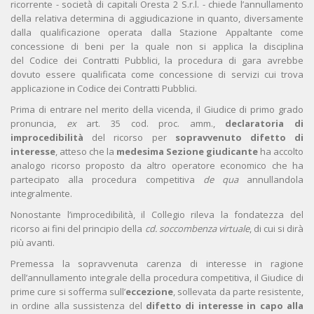
ricorrente - società di capitali Oresta 2 S.r.l. - chiede l’annullamento
della relativa determina di aggiudicazione in quanto, diversamente
dalla qualificazione operata dalla Stazione Appaltante come
concessione di beni per la quale non si applica la disciplina
del Codice dei Contratti Pubblici, la procedura di gara avrebbe
dovuto essere qualificata come concessione di servizi cui trova
applicazione in Codice dei Contratti Pubblici.
Prima di entrare nel merito della vicenda, il Giudice di primo grado
pronuncia,
ex
art. 35 cod. proc. amm.,
declaratoria di
improcedibilità
del ricorso per
sopravvenuto difetto di
interesse
, atteso che la
medesima Sezione giudicante
ha accolto
analogo ricorso proposto da altro operatore economico che ha
partecipato alla procedura competitiva
de qua
annullandola
integralmente.
Nonostante l’improcedibilità, il Collegio rileva la fondatezza del
ricorso ai fini del principio della
cd. soccombenza virtuale
, di cui si dirà
più avanti.
Premessa la sopravvenuta carenza di interesse in ragione
dell’annullamento integrale della procedura competitiva, il Giudice di
prime cure si sofferma sull’
eccezione
, sollevata da parte resistente,
in ordine alla sussistenza del
difetto di interesse in capo alla