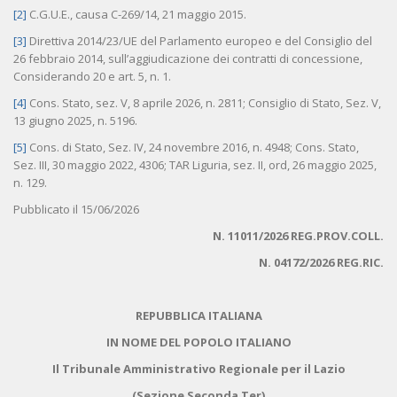
[2]
C.G.U.E., causa C-269/14, 21 maggio 2015.
[3]
Direttiva 2014/23/UE del Parlamento europeo e del Consiglio del
26 febbraio 2014, sull’aggiudicazione dei contratti di concessione,
Considerando 20 e art. 5, n. 1.
[4]
Cons. Stato, sez. V, 8 aprile 2026, n. 2811; Consiglio di Stato, Sez. V,
13 giugno 2025, n. 5196.
[5]
Cons. di Stato, Sez. IV, 24 novembre 2016, n. 4948; Cons. Stato,
Sez. III, 30 maggio 2022, 4306; TAR Liguria, sez. II, ord, 26 maggio 2025,
n. 129.
Pubblicato il 15/06/2026
N. 11011/2026 REG.PROV.COLL.
N. 04172/2026 REG.RIC.
REPUBBLICA ITALIANA
IN NOME DEL POPOLO ITALIANO
Il Tribunale Amministrativo Regionale per il Lazio
(Sezione Seconda Ter)