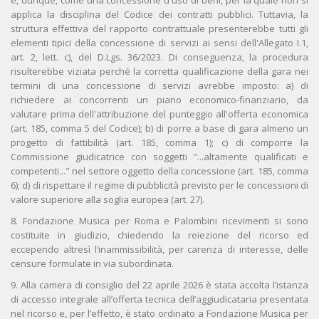
e, dunque, come una concessione d'uso di beni, per la quale non si
applica la disciplina del Codice dei contratti pubblici. Tuttavia, la
struttura effettiva del rapporto contrattuale presenterebbe tutti gli
elementi tipici della concessione di servizi ai sensi dell'Allegato I.1,
art. 2, lett. c), del D.Lgs. 36/2023. Di conseguenza, la procedura
risulterebbe viziata perché la corretta qualificazione della gara nei
termini di una concessione di servizi avrebbe imposto: a) di
richiedere ai concorrenti un piano economico-finanziario, da
valutare prima dell'attribuzione del punteggio all'offerta economica
(art. 185, comma 5 del Codice); b) di porre a base di gara almeno un
progetto di fattibilità (art. 185, comma 1); c) di comporre la
Commissione giudicatrice con soggetti "...altamente qualificati e
competenti..." nel settore oggetto della concessione (art. 185, comma
6); d) di rispettare il regime di pubblicità previsto per le concessioni di
valore superiore alla soglia europea (art. 27).
8. Fondazione Musica per Roma e Palombini ricevimenti si sono
costituite in giudizio, chiedendo la reiezione del ricorso ed
eccependo altresì l’inammissibilità, per carenza di interesse, delle
censure formulate in via subordinata.
9. Alla camera di consiglio del 22 aprile 2026 è stata accolta l’istanza
di accesso integrale all’offerta tecnica dell’aggiudicataria presentata
nel ricorso e, per l’effetto, è stato ordinato a Fondazione Musica per