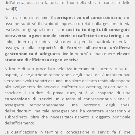
dell’offerta, ossia da fattori al di fuori della sfera di controllo delle
parti
[3]
.
Nella vicenda in esame, il
corrispettivo del concessionario
, che
assume su di sé il rischio di impresa correlato alla gestione in via
esclusiva degli spazi concessi,
è costituito dagli utili conseguiti
attraverso la gestione dei servizi di caffetteria e catering
; non
solo, l’intera procedura si connota per la particolare enfasi
assegnata alla
capacità di fornire all’utenza un’offerta
gastronomica di adeguato livello
nonché di mantenere
elevati
standard di efficienza organizzativa
.
A fronte di una procedura selettiva interamente incentrata su tali
aspetti, l’assegnazione temporanea degli spazi dell’Auditorium ove
verranno svolti i servizi assume un valore del tutto residuale rispetto
allo svolgimento dei servizi di caffetteria e catering, ragion per cui,
conclude il Giudice di prime cure, si è al cospetto di una
concessione di servizi
, in quanto al concessionario viene sì
assegnata temporaneamente una porzione degli spazi
dell’Auditorium, ma tale assegnazione ha carattere accessorio e
subordinato (oltre che necessitato) rispetto all’oggetto principale
dell’affidamento.
La qualificazione in termini di concessione di servizi fa sì che