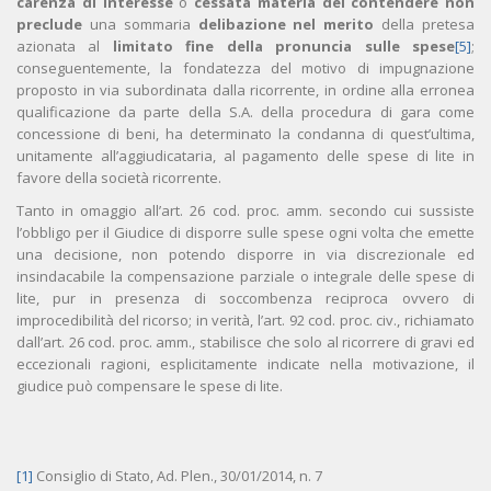
carenza di interesse
o
cessata materia del contendere
non
preclude
una sommaria
delibazione nel merito
della pretesa
azionata al
limitato fine della pronuncia sulle spese
[5]
;
conseguentemente, la fondatezza del motivo di impugnazione
proposto in via subordinata dalla ricorrente, in ordine alla erronea
qualificazione da parte della S.A. della procedura di gara come
concessione di beni, ha determinato la condanna di quest’ultima,
unitamente all’aggiudicataria, al pagamento delle spese di lite in
favore della società ricorrente.
Tanto in omaggio all’art. 26 cod. proc. amm. secondo cui sussiste
l’obbligo per il Giudice di disporre sulle spese ogni volta che emette
una decisione, non potendo disporre in via discrezionale ed
insindacabile la compensazione parziale o integrale delle spese di
lite, pur in presenza di soccombenza reciproca ovvero di
improcedibilità del ricorso; in verità, l’art. 92 cod. proc. civ., richiamato
dall’art. 26 cod. proc. amm., stabilisce che solo al ricorrere di gravi ed
eccezionali ragioni, esplicitamente indicate nella motivazione, il
giudice può compensare le spese di lite.
[1]
Consiglio di Stato, Ad. Plen., 30/01/2014, n. 7