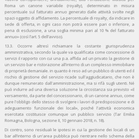
Roma un canone variabile (royalty), determinato in misura
percentuale sul fatturato annuo generato dalle attività svolte negli
spazi oggetto di affidamento. La percentuale di royalty, da indicare in
sede di offerta, in ogni caso non potrà essere pari o inferiore, a
pena di esclusione, a una soglia minima pari al 10 % del fatturato
annuo» (così l’art. 5 dell’avviso).
13.3. Occorre altresì richiamare la costante giurisprudenza
amministrativa, secondo la quale va qualificata come concessione di
servizi il rapporto con cui una p.a. affida ad un privato la gestione di
un servizio bar e ristorazione all’interno di un complesso immobiliare
di proprietà demaniale. in quanto è reso ad un pubblico di utenti ed il
rischio di gestione del servizio ricade sull'aggiudicatario, che non è
dunque remunerato dall'amministrazione, ma si rifà sugli utenti. Né
può indurre ad una diversa soluzione la circostanza sia previsto «il
versamento, da parte del concessionario, di un canone annuo, come
pure l'obbligo dello stesso di svolgere i lavori di predisposizione e di
adeguamento funzionale dei locali», poiché l'attività economica
esercitata costituisce comunque un pubblico servizio (Tar Emilia
Romagna, Bologna, sezione II, 10 gennaio 2018, n. 18).
Di contro, sono residuali le ipotesi in cui la gestione dei locali di un
bar all’interno di un'area pubblica può rientrare nello schema della