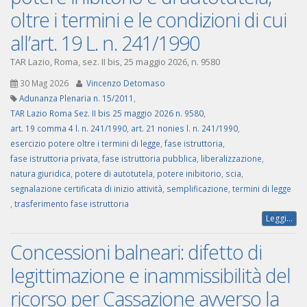
oltre i termini e le condizioni di cui
all’art. 19 L. n. 241/1990
TAR Lazio, Roma, sez. II bis, 25 maggio 2026, n. 9580
30 Mag 2026
Vincenzo Detomaso
Adunanza Plenaria n. 15/2011
,
TAR Lazio Roma Sez. II bis 25 maggio 2026 n. 9580
,
art. 19 comma 4 l. n. 241/1990
,
art. 21 nonies l. n. 241/1990
,
esercizio potere oltre i termini di legge
,
fase istruttoria
,
fase istruttoria privata
,
fase istruttoria pubblica
,
liberalizzazione
,
natura giuridica
,
potere di autotutela
,
potere inibitorio
,
scia
,
segnalazione certificata di inizio attività
,
semplificazione
,
termini di legge
,
trasferimento fase istruttoria
Leggi...
Concessioni balneari: difetto di
legittimazione e inammissibilità del
ricorso per Cassazione avverso la