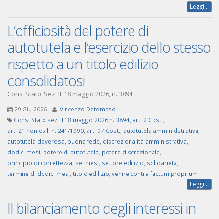
Leggi...
L’officiosità del potere di
autotutela e l’esercizio dello stesso
rispetto a un titolo edilizio
consolidatosi
Cons. Stato, Sez. II, 18 maggio 2026, n. 3894
29 Giu 2026
Vincenzo Detomaso
Cons. Stato sez. II 18 maggio 2026 n. 3894
,
art. 2 Cost.
,
art. 21 nonies l. n. 241/1990
,
art. 97 Cost.
,
autotutela amminidstrativa
,
autotutela doverosa
,
buona fede
,
discrezionalità amministrativa
,
dodici mesi
,
potere di autotutela
,
potere discrezionale
,
principio di correttezza
,
sei mesi
,
settore edilizio
,
solidarietà
,
termine di dodici mesi
,
titolo edilizio
,
venire contra factum proprium
Leggi...
Il bilanciamento degli interessi in