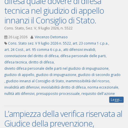
difesa quale dovere di difesa
tecnica nel giudizio di appello
innanzi il Consiglio di Stato.
Cons. Stato, Sez. V, 9 luglio 2026, n. 5522
26 Lug 2026
Vincenzo Detomaso
Cons. Stato sez. V 9 luglio 2026 n. 5522
,
art. 23 comma 1 c.p.a.
,
art. 24 Cost.
,
art. 95 comma 6 c.p.a.
,
atti difensivi invalidi
,
connotazione del diritto di difesa
,
difesa personale delle parti
,
difesa tecnica
,
diritto di difesa
,
divieto difesa personale delle parti nel giudizio di impugnazione
,
giudizio di appello
,
giudizio di impugnazione
,
giudizio di secondo grado
,
giudizio innanzi al Consiglio di Stato
,
inammissibilità del ricorso
,
invalidità atti difensivi
,
inviolabilità diritto di difesa
,
norma eccezionale
,
nullità atti difensivi
,
presupposto processuale
,
requisito dell'azione
Leggi...
L’ampiezza della verifica riservata al
Giudice della prevenzione,