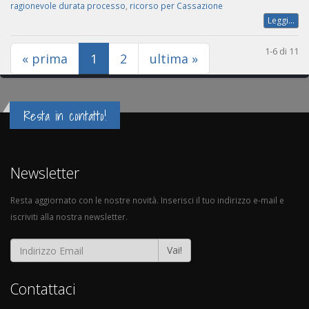
ragionevole durata processo
,
ricorso per Cassazione
Leggi...
1-6 di 11
(current)
« prima
1
2
ultima »
Resta in contatto!
Newsletter
Resta aggiornato con le nostre novità. Inserisci il tuo indirizzo e-mail e
iscriviti alla nostra newsletter.
Vai!
Contattaci