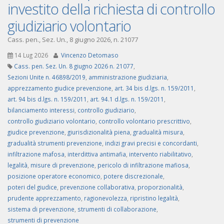
investito della richiesta di controllo
giudiziario volontario
Cass. pen., Sez. Un., 8 giugno 2026, n. 21077
14 Lug 2026
Vincenzo Detomaso
Cass. pen. Sez. Un. 8 giugno 2026 n. 21077
,
Sezioni Unite n. 46898/2019
,
amministrazione giudiziaria
,
apprezzamento giudice prevenzione
,
art. 34 bis d.lgs. n. 159/2011
,
art. 94 bis d.lgs. n. 159/2011
,
art. 94.1 d.lgs. n. 159/2011
,
bilanciamento interessi
,
controllo giudiziario
,
controllo giudiziario volontario
,
controllo volontario prescrittivo
,
giudice prevenzione
,
giurisdizionalità piena
,
gradualità misura
,
gradualità strumenti prevenzione
,
indizi gravi precisi e concordanti
,
infiltrazione mafosa
,
interdittiva antimafia
,
intervento riabilitativo
,
legalità
,
misure di prevenzione
,
pericolo di infiltrazione mafiosa
,
posizione operatore economico
,
potere discrezionale
,
poteri del giudice
,
prevenzione collaborativa
,
proporzionalità
,
prudente apprezzamento
,
ragionevolezza
,
ripristino legalità
,
sistema di prevenzione
,
strumenti di collaborazione
,
strumenti di prevenzione