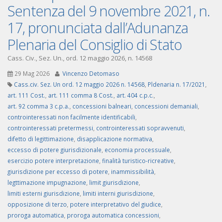
Sentenza del 9 novembre 2021, n.
17, pronunciata dall’Adunanza
Plenaria del Consiglio di Stato
Cass. Civ., Sez. Un., ord. 12 maggio 2026, n. 14568
29 Mag 2026
Vincenzo Detomaso
Cass.civ. Sez. Un ord. 12 maggio 2026 n. 14568
,
Pldenaria n. 17/2021
,
art. 111 Cost.
,
art. 111 comma 8 Cost.
,
art. 404 c.p.c.
,
art. 92 comma 3 c.p.a.
,
concessioni balneari
,
concessioni demaniali
,
controinteressati non facilmente identificabili
,
controinteressati pretermessi
,
controinteressati sopravvenuti
,
difetto di legittimazione
,
disapplicazione normativa
,
eccesso di potere giurisdizionale
,
economia processuale
,
esercizio potere interpretazione
,
finalità turistico-ricreative
,
giurisdizione per eccesso di potere
,
inammissibilità
,
legttimazione impugnazione
,
limit giurisdizione
,
limiti esterni giurisdizione
,
limiti interni giurisdizione
,
opposizione di terzo
,
potere interpretativo del giudice
,
proroga automatica
,
proroga automatica concessioni
,