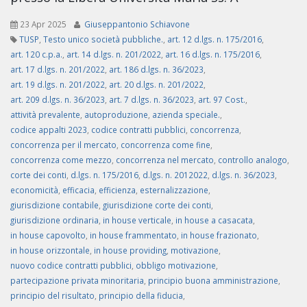
23 Apr 2025
Giuseppantonio Schiavone
TUSP
,
Testo unico società pubbliche.
,
art. 12 d.lgs. n. 175/2016
,
art. 120 c.p.a.
,
art. 14 d.lgs. n. 201/2022
,
art. 16 d.lgs. n. 175/2016
,
art. 17 d.lgs. n. 201/2022
,
art. 186 d.lgs. n. 36/2023
,
art. 19 d.lgs. n. 201/2022
,
art. 20 d.lgs. n. 201/2022
,
art. 209 d.lgs. n. 36/2023
,
art. 7 d.lgs. n. 36/2023
,
art. 97 Cost.
,
attività prevalente
,
autoproduzione
,
azienda speciale.
,
codice appalti 2023
,
codice contratti pubblici
,
concorrenza
,
concorrenza per il mercato
,
concorrenza come fine
,
concorrenza come mezzo
,
concorrenza nel mercato
,
controllo analogo
,
corte dei conti
,
d.lgs. n. 175/2016
,
d.lgs. n. 2012022
,
d.lgs. n. 36/2023
,
economicità
,
efficacia
,
efficienza
,
esternalizzazione
,
giurisdizione contabile
,
giurisdizione corte dei conti
,
giurisdizione ordinaria
,
in house verticale
,
in house a casacata
,
in house capovolto
,
in house frammentato
,
in house frazionato
,
in house orizzontale
,
in house providing
,
motivazione
,
nuovo codice contratti pubblici
,
obbligo motivazione
,
partecipazione privata minoritaria
,
principio buona amministrazione
,
principio del risultato
,
principio della fiducia
,