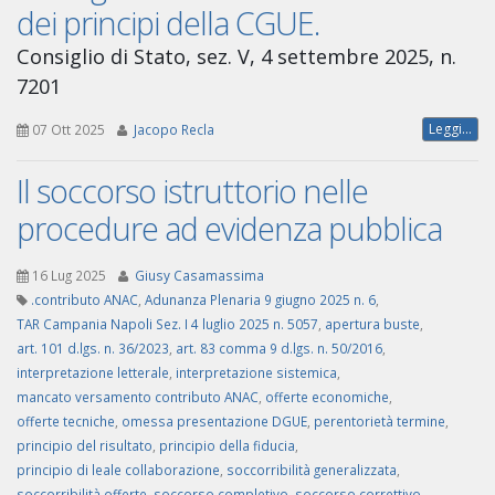
dei principi della CGUE.
Consiglio di Stato, sez. V, 4 settembre 2025, n.
7201
Leggi...
07 Ott 2025
Jacopo Recla
Il soccorso istruttorio nelle
procedure ad evidenza pubblica
16 Lug 2025
Giusy Casamassima
.contributo ANAC
,
Adunanza Plenaria 9 giugno 2025 n. 6
,
TAR Campania Napoli Sez. I 4 luglio 2025 n. 5057
,
apertura buste
,
art. 101 d.lgs. n. 36/2023
,
art. 83 comma 9 d.lgs. n. 50/2016
,
interpretazione letterale
,
interpretazione sistemica
,
mancato versamento contributo ANAC
,
offerte economiche
,
offerte tecniche
,
omessa presentazione DGUE
,
perentorietà termine
,
principio del risultato
,
principio della fiducia
,
principio di leale collaborazione
,
soccorribilità generalizzata
,
soccorribilità offerte
,
soccorso completivo
,
soccorso correttivo
,