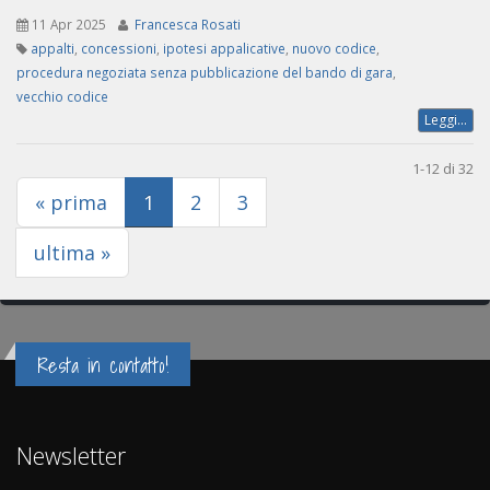
11 Apr 2025
Francesca Rosati
appalti
,
concessioni
,
ipotesi appalicative
,
nuovo codice
,
procedura negoziata senza pubblicazione del bando di gara
,
vecchio codice
Leggi...
1-12 di 32
(current)
« prima
1
2
3
ultima »
Resta in contatto!
Newsletter