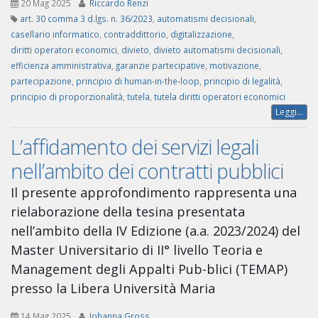
20 Mag 2025
Riccardo Renzi
art. 30 comma 3 d.lgs. n. 36/2023
,
automatismi decisionali
,
casellario informatico
,
contraddittorio
,
digitalizzazione
,
diritti operatori economici
,
divieto
,
divieto automatismi decisionali
,
efficienza amministrativa
,
garanzie partecipative
,
motivazione
,
partecipazione
,
principio di human-in-the-loop
,
principio di legalità
,
principio di proporzionalità
,
tutela
,
tutela diritti operatori economici
Leggi...
L’affidamento dei servizi legali
nell’ambito dei contratti pubblici
Il presente approfondimento rappresenta una
rielaborazione della tesina presentata
nell’ambito della IV Edizione (a.a. 2023/2024) del
Master Universitario di II° livello Teoria e
Management degli Appalti Pub-blici (TEMAP)
presso la Libera Università Maria
14 Mag 2025
Johanna Gross