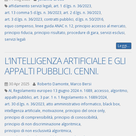
affidamento servizi legali
,
art. 1 d.lgs. n. 36/2023
,
art. 13 comma 5 d.lgs. n. 36/2023
,
art. 2 d.lgs. n. 36/2023
,
art. 3 d.lgs. n. 36/2023
,
contratti pubblici
,
d.lgs. n. 50/2016
,
equo compenso
,
linee guida ANAC n. 12
,
principio accesso al mercato
,
principio fiducia
,
principio risultato
,
procedure di gara
,
servizi esclusi
,
servizi legali
Leggi...
L’INTELLIGENZA ARTIFICIALE E GLI
APPALTI PUBBLICI. CENNI.
30 Apr 2025
Roberto Damonte
,
Marco Bersi
AI
,
Regolamento europeo 13 giugno 2024 n. 1689
,
accesso
,
algoritmo
,
appalti pubblici
,
art. 3 par. 1 n. 1 Regolamento n. 1689/2024
,
art. 30 d.lgs. n. 36/2023
,
atto amministrativo informatico
,
black box
,
intelligenza artificiale
,
motivazione
,
principio del once only
,
principio di comprensibilità
,
principio di conoscibilità
,
principio di non discriminazione algoritmica
,
principio di non esclusività algoritmica
,