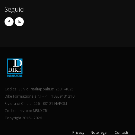
Seguici
Codice ISSN di "Italiappalti.it":2531-4025
Dike Formazione s.r.l. - P.I.: 10859131210
Riviera di Chiaia, 256 - 80121 NAPOLI
Codice univoco: M5UXCR1
Copyright 2016 - 2026
Privacy
Note legali
Contatti