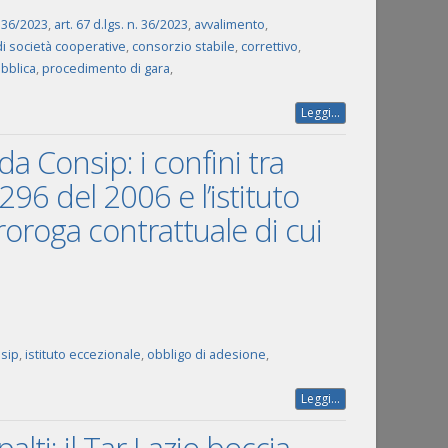
. 36/2023
,
art. 67 d.lgs. n. 36/2023
,
avvalimento
,
i società cooperative
,
consorzio stabile
,
correttivo
,
bblica
,
procedimento di gara
,
Leggi...
a Consip: i confini tra
 296 del 2006 e l’istituto
roroga contrattuale di cui
sip
,
istituto eccezionale
,
obbligo di adesione
,
Leggi...