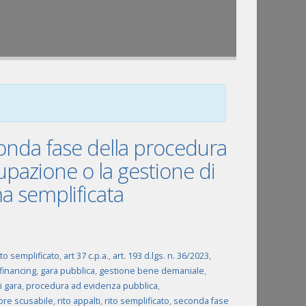
seconda fase della procedura
upazione o la gestione di
a semplificata
to semplificato
,
art 37 c.p.a.
,
art. 193 d.lgs. n. 36/2023
,
financing
,
gara pubblica
,
gestione bene demaniale
,
 gara
,
procedura ad evidenza pubblica
,
ore scusabile
,
rito appalti
,
rito semplificato
,
seconda fase