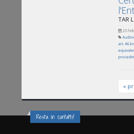
Cert
l'En
TAR L
23 Feb
Audisi
art. 46 b
equivale
procedim
« p
Resta in contatto!