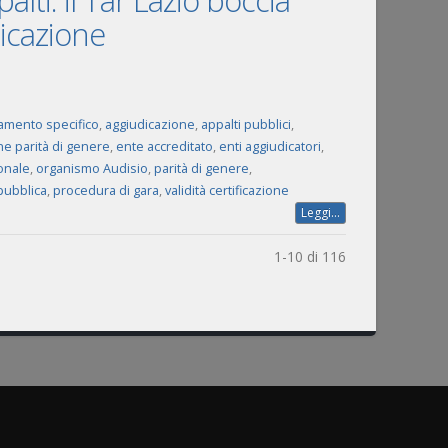
alti: il Tar Lazio boccia
dicazione
amento specifico
,
aggiudicazione
,
appalti pubblici
,
one parità di genere
,
ente accreditato
,
enti aggiudicatori
,
onale
,
organismo Audisio
,
parità di genere
,
pubblica
,
procedura di gara
,
validità certificazione
Leggi...
1-10 di 116