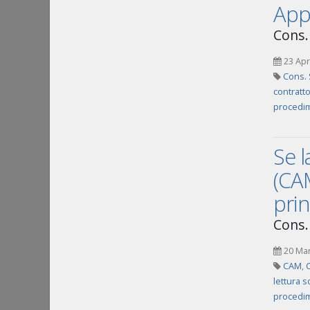
Appa
Cons. 
23 Apr
Cons. 
contratto
procedim
Se l
(CAM
prin
Cons.
20 Ma
CAM
,
C
lettura s
procedim