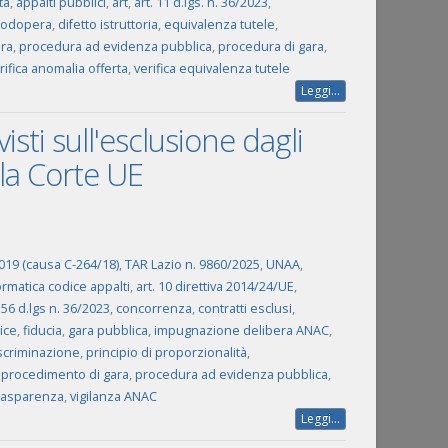
ta
,
appalti pubblici
,
art
,
art. 11 d.lgs. n. 36/2023
,
nodopera
,
difetto istruttoria
,
equivalenza tutele
,
ra
,
procedura ad evidenza pubblica
,
procedura di gara
,
rifica anomalia offerta
,
verifica equivalenza tutele
Leggi...
isti sull'esclusione dagli
alla Corte UE
2019 (causa C-264/18)
,
TAR Lazio n. 9860/2025
,
UNAA
,
rmatica codice appalti
,
art. 10 direttiva 2014/24/UE
,
. 56 d.lgs n. 36/2023
,
concorrenza
,
contratti esclusi
,
ice
,
fiducia
,
gara pubblica
,
impugnazione delibera ANAC
,
iscriminazione
,
principio di proporzionalità
,
,
procedimento di gara
,
procedura ad evidenza pubblica
,
rasparenza
,
vigilanza ANAC
Leggi...