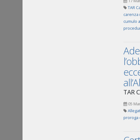
17 Ma
TAR Ca
carenza r
cumulo al
procedur
Ades
l’ob
ecce
all’
TAR C
05 Ma
Allegat
proroga 