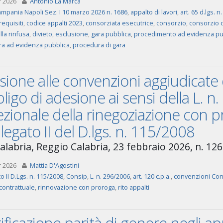
r 2026
Antonio La Marca
mpania Napoli Sez. I 10 marzo 2026 n. 1686
,
appalto di lavori
,
art. 65 d.lgs. n
equisiti
,
codice appalti 2023
,
consorziata esecutrice
,
consorzio
,
consorzio d
la rinfusa
,
divieto
,
esclusione
,
gara pubblica
,
procedimento ad evidenza pu
a ad evidenza pubblica
,
procedura di gara
ione alle convenzioni aggiudicate d
bligo di adesione ai sensi della L. n.
zionale della rinegoziazione con p
Allegato II del D.lgs. n. 115/2008
alabria, Reggio Calabria, 23 febbraio 2026, n. 126
r 2026
Mattia D'Agostini
o II D.Lgs. n. 115/2008
,
Consip
,
L. n. 296/2006
,
art. 120 c.p.a.
,
convenzioni Con
contrattuale
,
rinnovazione con proroga
,
rito appalti