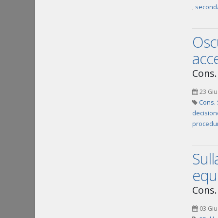
,
seconda
Oscu
acce
Cons.
23 Giu
Cons. 
decisio
procedur
Sull
equi
Cons.
03 Giu