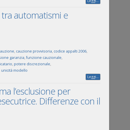
Leggi...
a tra automatismi e
cauzione
,
cauzione provvisoria
,
codice appalti 2006
,
ione garanzia
,
funzione cauzionale
,
catario
,
potere discrezionale
,
,
unicità modello
Leggi...
ima l’esclusione per
esecutrice. Differenze con il