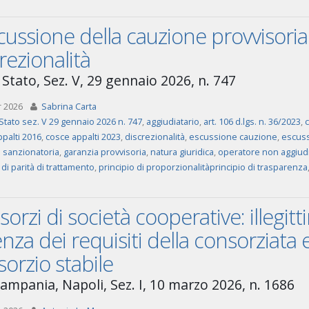
cussione della cauzione provvisori
rezionalità
 Stato, Sez. V, 29 gennaio 2026, n. 747
r 2026
Sabrina Carta
Stato sez. V 29 gennaio 2026 n. 747
,
aggiudiatario
,
art. 106 d.lgs. n. 36/2023
,
ppalti 2016
,
cosce appalti 2023
,
discrezionalità
,
escussione cauzione
,
escuss
 sanzionatoria
,
garanzia provvisoria
,
natura giuridica
,
operatore non aggiudi
 di parità di trattamento
,
principio di proporzionalitàprincipio di trasparenza
orzi di società cooperative: illegitt
nza dei requisiti della consorziata 
orzio stabile
ampania, Napoli, Sez. I, 10 marzo 2026, n. 1686