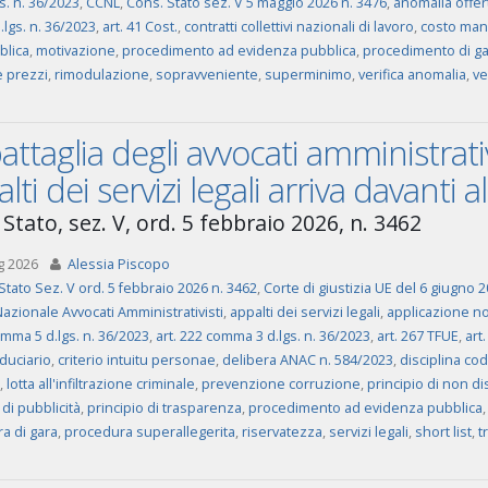
s. n. 36/2023
,
CCNL
,
Cons. Stato sez. V 5 maggio 2026 n. 3476
,
anomalia offer
d.lgs. n. 36/2023
,
art. 41 Cost.
,
contratti collettivi nazionali di lavoro
,
costo ma
blica
,
motivazione
,
procedimento ad evidenza pubblica
,
procedimento di ga
e prezzi
,
rimodulazione
,
sopravveniente
,
superminimo
,
verifica anomalia
,
ve
attaglia degli avvocati amministrativ
lti dei servizi legali arriva davanti 
Stato, sez. V, ord. 5 febbraio 2026, n. 3462
g 2026
Alessia Piscopo
Stato Sez. V ord. 5 febbraio 2026 n. 3462
,
Corte di giustizia UE del 6 giugno 
azionale Avvocati Amministrativisti
,
appalti dei servizi legali
,
applicazione no
omma 5 d.lgs. n. 36/2023
,
art. 222 comma 3 d.lgs. n. 36/2023
,
art. 267 TFUE
,
art
iduciario
,
criterio intuitu personae
,
delibera ANAC n. 584/2023
,
disciplina cod
,
lotta all'infiltrazione criminale
,
prevenzione corruzione
,
principio di non d
 di pubblicità
,
principio di trasparenza
,
procedimento ad evidenza pubblica
a di gara
,
procedura superallegerita
,
riservatezza
,
servizi legali
,
short list
,
t