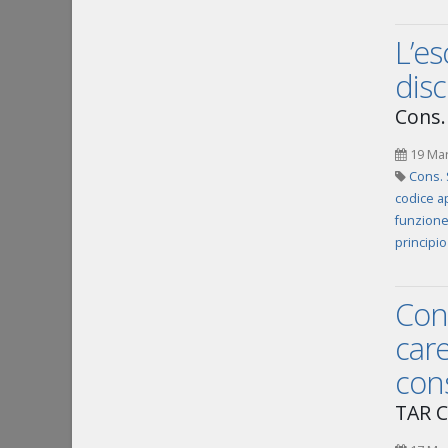
L’es
disc
Cons.
19 Ma
Cons. 
codice a
funzione
principio
Cons
care
cons
TAR C