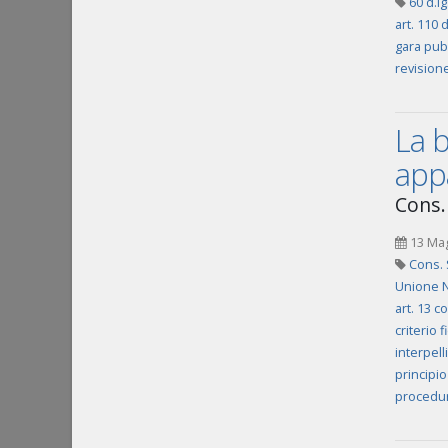
60 d.lg
art. 110 
gara pub
revision
La b
appa
Cons. 
13 Ma
Cons. 
Unione N
art. 13 c
criterio f
interpelli
principio
procedur