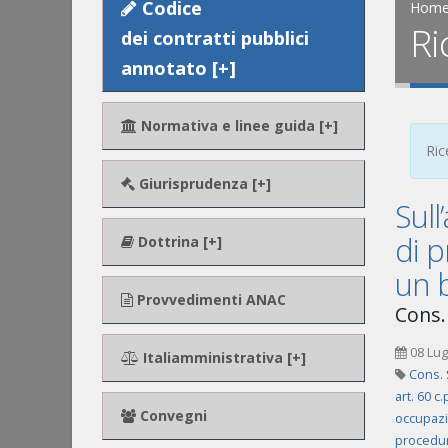
Codice
Hom
Ri
dei contratti pubblici
annotato [+]
Normativa e linee guida [+]
Ric
Giurisprudenza [+]
Sull
di p
Dottrina [+]
un 
Provvedimenti ANAC
Cons.
08 Lug
Italiamministrativa [+]
Cons. 
art. 60 c.
Convegni
occupaz
procedur