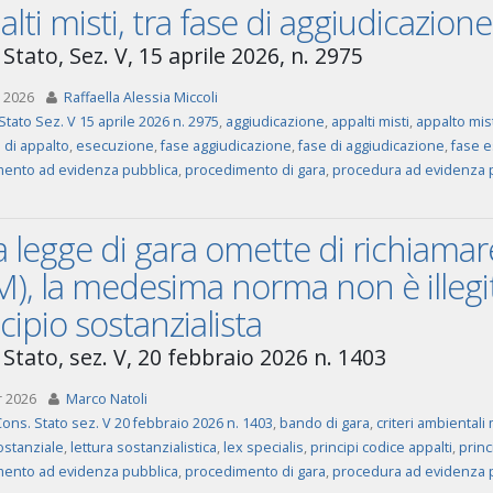
lti misti, tra fase di aggiudicazion
Stato, Sez. V, 15 aprile 2026, n. 2975
 2026
Raffaella Alessia Miccoli
Stato Sez. V 15 aprile 2026 n. 2975
,
aggiudicazione
,
appalti misti
,
appalto mis
 di appalto
,
esecuzione
,
fase aggiudicazione
,
fase di aggiudicazione
,
fase e
ento ad evidenza pubblica
,
procedimento di gara
,
procedura ad evidenza 
a legge di gara omette di richiamare
), la medesima norma non è illegitt
cipio sostanzialista
 Stato, sez. V, 20 febbraio 2026 n. 1403
r 2026
Marco Natoli
ons. Stato sez. V 20 febbraio 2026 n. 1403
,
bando di gara
,
criteri ambientali
ostanziale
,
lettura sostanzialistica
,
lex specialis
,
principi codice appalti
,
princ
ento ad evidenza pubblica
,
procedimento di gara
,
procedura ad evidenza 