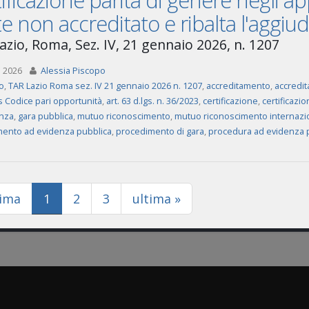
ificazione parità di genere negli app
te non accreditato e ribalta l'aggiu
azio, Roma, Sez. IV, 21 gennaio 2026, n. 1207
 2026
Alessia Piscopo
o
,
TAR Lazio Roma sez. IV 21 gennaio 2026 n. 1207
,
accreditamento
,
accredit
is Codice pari opportunità
,
art. 63 d.lgs. n. 36/2023
,
certificazione
,
certificazi
nza
,
gara pubblica
,
mutuo riconoscimento
,
mutuo riconoscimento internazi
ento ad evidenza pubblica
,
procedimento di gara
,
procedura ad evidenza 
(current)
rima
1
2
3
ultima »