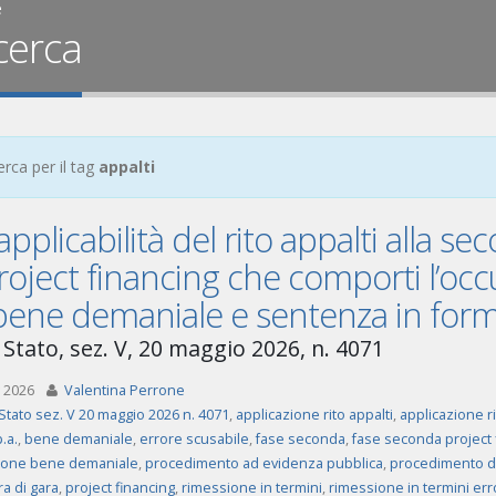
e
cerca
erca per il tag
appalti
’applicabilità del rito appalti alla 
roject financing che comporti l’occ
bene demaniale e sentenza in form
 Stato, sez. V, 20 maggio 2026, n. 4071
 2026
Valentina Perrone
Stato sez. V 20 maggio 2026 n. 4071
,
applicazione rito appalti
,
applicazione ri
p.a.
,
bene demaniale
,
errore scusabile
,
fase seconda
,
fase seconda project 
ione bene demaniale
,
procedimento ad evidenza pubblica
,
procedimento di
a di gara
,
project financing
,
rimessione in termini
,
rimessione in termini err