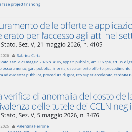
 fase project financing
ramento delle offerte e applicazio
lerato per l’accesso agli atti nel se
 Stato, Sez. V, 21 maggio 2026, n. 4105
 2026
Sabrina Carta
Stato sez. V 21 maggio 2026 n. 4105
,
appalti pubblici
,
art. 116 cpa
,
art. 35 d.lg
ne oscuramento
,
gara pubblica
,
inerzia
,
oscuramento offerte
,
procedimento 
a ad evidenza pubblica
,
procedura di gara
,
rito super accelerato
,
tardività r
a verifica di anomalia del costo de
valenza delle tutele dei CCLN negli
 Stato, Sez. V, 5 maggio 2026, n. 3476
 2026
Valentina Perrone