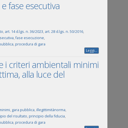
e e fase esecutiva
to
,
art. 14 d.lgs. n. 36/2023
,
art. 28 d.lgs. n. 50/2016
,
secutiva
,
fase esecuzione
,
pubblica
,
procedura di gara
Leggi...
 i criteri ambientali minimi
ima, alla luce del
 minimi
,
gara pubblica
,
illegittimitànorma
,
ipio del risultato
,
principio della fiducia
,
pubblica
,
procedura di gara