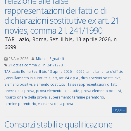
relazione alle false
rappresentazioni dei fatti o di
dichiarazioni sostitutive ex art. 21
novies, comma 2 l. 241/1990
TAR Lazio, Roma, Sez. II bis, 13 aprile 2026, n.
6699
28 Apr 2026
Michela Pignatelli
21 octies comma 2 l. n. 241/1990
,
TAR Lazio Roma Sez. II bis 13 aprile 2026 n. 6699
,
annullamento d'ufficio
,
annullamento in autotutela
,
art
,
art. 64 c.p.a.
,
dichiarazioni sostitutive
,
elementi positivi
,
elemento costitutivi
,
false rappresentazioni di fatti
,
onere della prova
,
prova elemento costitutivi
,
prova elemento positivi
,
riparto onere della prova
,
superamento termine perentorio
,
termine perentorio
,
vicinanza della prova
Leggi...
Consorzi stabili e qualificazione