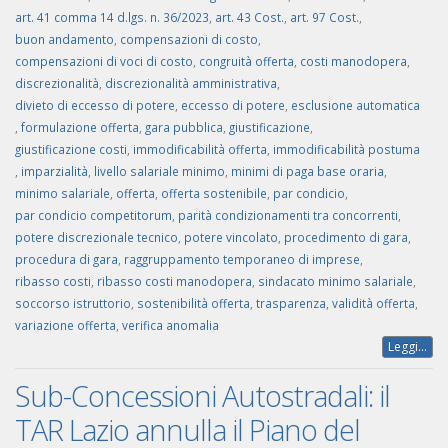
art. 41 comma 14 d.lgs. n. 36/2023
,
art. 43 Cost.
,
art. 97 Cost.
,
buon andamento
,
compensazioni di costo
,
compensazioni di voci di costo
,
congruità offerta
,
costi manodopera
,
discrezionalità
,
discrezionalità amministrativa
,
divieto di eccesso di potere
,
eccesso di potere
,
esclusione automatica
,
formulazione offerta
,
gara pubblica
,
giustificazione
,
giustificazione costi
,
immodificabilità offerta
,
immodificabilità postuma
,
imparzialità
,
livello salariale minimo
,
minimi di paga base oraria
,
minimo salariale
,
offerta
,
offerta sostenibile
,
par condicio
,
par condicio competitorum
,
parità condizionamenti tra concorrenti
,
potere discrezionale tecnico
,
potere vincolato
,
procedimento di gara
,
procedura di gara
,
raggruppamento temporaneo di imprese
,
ribasso costi
,
ribasso costi manodopera
,
sindacato minimo salariale
,
soccorso istruttorio
,
sostenibilità offerta
,
trasparenza
,
validità offerta
,
variazione offerta
,
verifica anomalia
Leggi...
Sub-Concessioni Autostradali: il
TAR Lazio annulla il Piano del