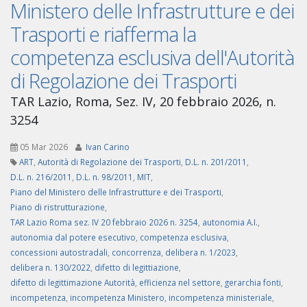
Ministero delle Infrastrutture e dei
Trasporti e riafferma la
competenza esclusiva dell'Autorità
di Regolazione dei Trasporti
TAR Lazio, Roma, Sez. IV, 20 febbraio 2026, n.
3254
05 Mar 2026
Ivan Carino
ART
,
Autorità di Regolazione dei Trasporti
,
D.L. n. 201/2011
,
D.L. n. 216/2011
,
D.L. n. 98/2011
,
MIT
,
Piano del Ministero delle Infrastrutture e dei Trasporti
,
Piano di ristrutturazione
,
TAR Lazio Roma sez. IV 20 febbraio 2026 n. 3254
,
autonomia A.I.
,
autonomia dal potere esecutivo
,
competenza esclusiva
,
concessioni autostradali
,
concorrenza
,
delibera n. 1/2023
,
delibera n. 130/2022
,
difetto di legittiazione
,
difetto di legittimazione Autorità
,
efficienza nel settore
,
gerarchia fonti
,
incompetenza
,
incompetenza Ministero
,
incompetenza ministeriale
,