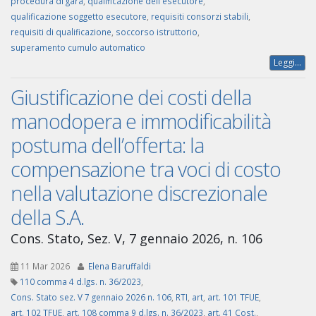
procedura di gara
,
qualificazione dell'esecutore
,
qualificazione soggetto esecutore
,
requisiti consorzi stabili
,
requisiti di qualificazione
,
soccorso istruttorio
,
superamento cumulo automatico
Leggi...
Giustificazione dei costi della
manodopera e immodificabilità
postuma dell’offerta: la
compensazione tra voci di costo
nella valutazione discrezionale
della S.A.
Cons. Stato, Sez. V, 7 gennaio 2026, n. 106
11 Mar 2026
Elena Baruffaldi
110 comma 4 d.lgs. n. 36/2023
,
Cons. Stato sez. V 7 gennaio 2026 n. 106
,
RTI
,
art
,
art. 101 TFUE
,
art. 102 TFUE
,
art. 108 comma 9 d.lgs. n. 36/2023
,
art. 41 Cost.
,