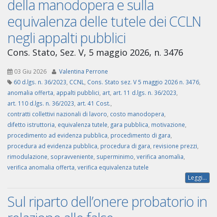
della manodopera e sulla
equivalenza delle tutele dei CCLN
negli appalti pubblici
Cons. Stato, Sez. V, 5 maggio 2026, n. 3476
03 Giu 2026
Valentina Perrone
60 d.lgs. n. 36/2023
,
CCNL
,
Cons. Stato sez. V 5 maggio 2026 n. 3476
,
anomalia offerta
,
appalti pubblici
,
art
,
art. 11 d.lgs. n. 36/2023
,
art. 110 d.lgs. n. 36/2023
,
art. 41 Cost.
,
contratti collettivi nazionali di lavoro
,
costo manodopera
,
difetto istruttoria
,
equivalenza tutele
,
gara pubblica
,
motivazione
,
procedimento ad evidenza pubblica
,
procedimento di gara
,
procedura ad evidenza pubblica
,
procedura di gara
,
revisione prezzi
,
rimodulazione
,
sopravveniente
,
superminimo
,
verifica anomalia
,
verifica anomalia offerta
,
verifica equivalenza tutele
Leggi...
Sul riparto dell’onere probatorio in