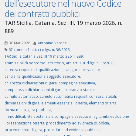
dell’esecutore nel nuovo Codice
dei contratti pubblici
TAR Sicilia, Catania, Sez. III, 19 marzo 2026, n.
889
30 Mar 2026
Antonino Varone
67 comma 1 lett. c) d.lgs. n. 36/2023
,
TAR Sicilia Catania Sez. III 19 marzo 226 n. 889
,
ammissibilità soccorso istruttorio
,
art
,
art. 101 d.lgs. n. 36/2023
,
carenza requisiti di qualificazione
,
categoria prevalente
,
centralità qualificazione soggetto esecutore
,
chiarezza dichiarazioni di gara
,
compagine esecutiva
,
completezza dichiarazioni di gara
,
consorzio stabile
,
cumulo automatico
,
cumulo automatico requisiti consorzi stabili
,
dichiarazioni di gara
,
elementi essenziali offerta
,
elementi offerta
,
forma mista
,
gara pubblica
,
immodificabilità sostanziale compagine esecutiva
,
legittimità esclusione
,
presentazione offerta
,
procedimento ad evidneza pubblcia
,
procedimento di gara
,
procedura ad evidenza pubblica
,