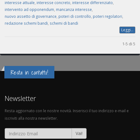
interesse attuale
,
interesse concreto
,
interesse differenziato
,
intervento ad opponendum
,
mancanza interesse
,
nuovo assetto di governance
,
poteri di controllo
,
poteri regolatori
,
redazione schemi bandi
,
schemi di bandi
Leggi...
1-5 di 5
Resta in contatto!
Newsletter
Resta aggiornato con le nostre novità. Inserisci il tuo indirizzo e-mail e
iscriviti alla nostra newsletter.
Vai!