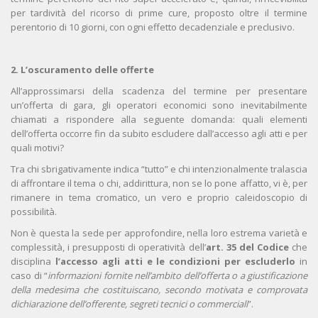
per tardività del ricorso di prime cure, proposto oltre il termine
perentorio di 10 giorni, con ogni effetto decadenziale e preclusivo.
2. L’oscuramento delle offerte
All’approssimarsi della scadenza del termine per presentare
un’offerta di gara, gli operatori economici sono inevitabilmente
chiamati a rispondere alla seguente domanda: quali elementi
dell’offerta occorre fin da subito escludere dall’accesso agli atti e per
quali motivi?
Tra chi sbrigativamente indica “tutto” e chi intenzionalmente tralascia
di affrontare il tema o chi, addirittura, non se lo pone affatto, vi è, per
rimanere in tema cromatico, un vero e proprio caleidoscopio di
possibilità.
Non è questa la sede per approfondire, nella loro estrema varietà e
complessità, i presupposti di operatività dell’
art. 35 del Codice
che
disciplina
l’accesso agli atti e le condizioni per escluderlo
in
caso di “
informazioni fornite nell’ambito dell’offerta o a giustificazione
della medesima che costituiscano, secondo motivata e comprovata
dichiarazione dell’offerente, segreti tecnici o commerciali
”.