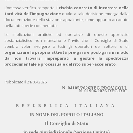
L’omessa verifica comporta il
rischio concreto di incorrere nella
tardività dell’impugnazione
qualora tale decisione emerga dalla
documentazione della stazione appaltante, come appunto accaduto
nella fattispecie commentata.
Le implicazioni pratiche ed operative di questo approccio
sostanzialistico non mancano e l’invito che il Consiglio di Stato
sembra voler rivolgere a tutti gli operatori del settore è di
organizzare la propria attività pre-gara e post-gara in modo
da non trovarsi impreparati a gestire la speditezza
procedimentale e processuale del rito super‑accelerato
.
Pubblicato il 21/05/2026
N. 04105/2026REG.PROV.COLL.
N. 01906/2026 REG.RIC.
REPUBBLICA ITALIANA
IN NOME DEL POPOLO ITALIANO
Il Consiglio di Stato
in sede giurisdizionale (Sezione Quinta)