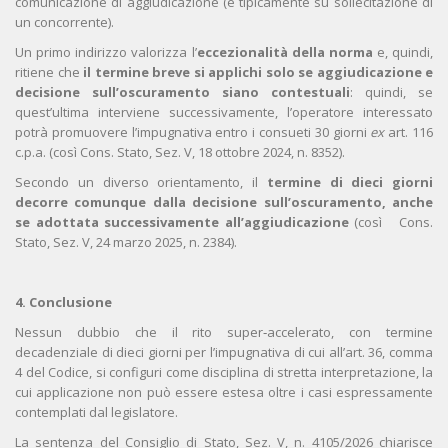
comunicazione di aggiudicazione (e tipicamente su sollecitazione di
un concorrente).
Un primo indirizzo valorizza l’
eccezionalità della norma
e, quindi,
ritiene che
il termine breve si applichi solo se aggiudicazione e
decisione sull’oscuramento siano contestuali
: quindi, se
quest’ultima interviene successivamente, l’operatore interessato
potrà promuovere l’impugnativa entro i consueti 30 giorni
ex
art. 116
c.p.a. (così Cons. Stato, Sez. V, 18 ottobre 2024, n. 8352).
Secondo un diverso orientamento, il
termine di dieci giorni
decorre comunque dalla decisione sull’oscuramento, anche
se adottata successivamente all’aggiudicazione
(così Cons.
Stato, Sez. V, 24 marzo 2025, n. 2384).
4. Conclusione
Nessun dubbio che il rito super‑accelerato, con termine
decadenziale di dieci giorni per l’impugnativa di cui all’art. 36, comma
4 del Codice, si configuri come disciplina di stretta interpretazione, la
cui applicazione non può essere estesa oltre i casi espressamente
contemplati dal legislatore.
La sentenza del Consiglio di Stato, Sez. V, n. 4105/2026 chiarisce