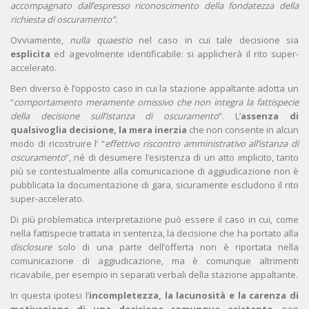
accompagnato dall’espresso riconoscimento della fondatezza della
richiesta di oscuramento”.
Ovviamente,
nulla quaestio
nel caso in cui tale decisione sia
esplicita
ed agevolmente identificabile: si applicherà il rito super-
accelerato.
Ben diverso è l’opposto caso in cui la stazione appaltante adotta un
“
comportamento meramente omissivo che non integra la fattispecie
della decisione sull’istanza di oscuramento
”. L’
assenza di
qualsivoglia decisione, la mera inerzia
che non consente in alcun
modo di ricostruire l’ “
effettivo riscontro amministrativo all’istanza di
oscuramento
”, né di desumere l’esistenza di un atto implicito, tanto
più se contestualmente alla comunicazione di aggiudicazione non è
pubblicata la documentazione di gara, sicuramente escludono il rito
super-accelerato.
Di più problematica interpretazione può essere il caso in cui, come
nella fattispecie trattata in sentenza, la decisione che ha portato alla
disclosure
solo di una parte dell’offerta non è riportata nella
comunicazione di aggiudicazione, ma è comunque altrimenti
ricavabile, per esempio in separati verbali della stazione appaltante.
In questa ipotesi l’
incompletezza, la lacunosità e la carenza di