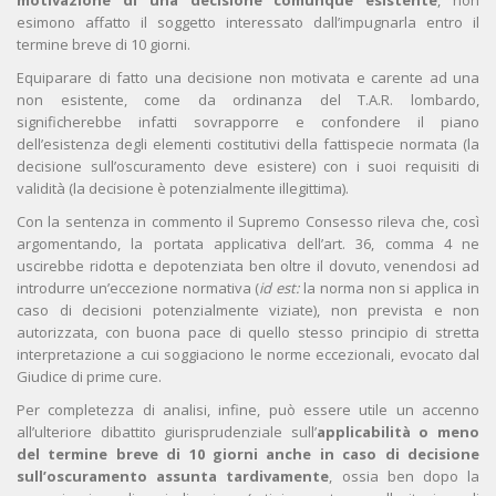
motivazione
di una decisione comunque esistente
, non
esimono affatto il soggetto interessato dall’impugnarla entro il
termine breve di 10 giorni.
Equiparare di fatto una decisione non motivata e carente ad una
non esistente, come da ordinanza del T.A.R. lombardo,
significherebbe infatti sovrapporre e confondere il piano
dell’esistenza degli elementi costitutivi della fattispecie normata (la
decisione sull’oscuramento deve esistere) con i suoi requisiti di
validità (la decisione è potenzialmente illegittima).
Con la sentenza in commento il Supremo Consesso rileva che, così
argomentando, la portata applicativa dell’art. 36, comma 4 ne
uscirebbe ridotta e depotenziata ben oltre il dovuto, venendosi ad
introdurre un’eccezione normativa (
id est:
la norma non si applica in
caso di decisioni potenzialmente viziate), non prevista e non
autorizzata, con buona pace di quello stesso principio di stretta
interpretazione a cui soggiaciono le norme eccezionali, evocato dal
Giudice di prime cure.
Per completezza di analisi, infine, può essere utile un accenno
all’ulteriore dibattito giurisprudenziale sull’
applicabilità o meno
del termine breve di 10 giorni anche in caso di decisione
sull’oscuramento assunta tardivamente
, ossia ben dopo la