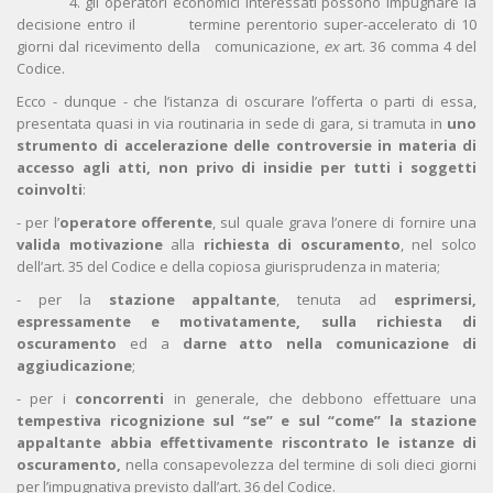
4. gli operatori economici interessati possono impugnare la
decisione entro il termine perentorio super-accelerato di 10
giorni dal ricevimento della comunicazione,
ex
art. 36 comma 4 del
Codice.
Ecco - dunque - che l’istanza di oscurare l’offerta o parti di essa,
presentata quasi in via routinaria in sede di gara, si tramuta in
uno
strumento di accelerazione delle controversie in materia di
accesso agli atti, non privo di insidie per tutti i soggetti
coinvolti
:
- per l’
operatore offerente
, sul quale grava l’onere di fornire una
valida motivazione
alla
richiesta di oscuramento
, nel solco
dell’art. 35 del Codice e della copiosa giurisprudenza in materia;
- per la
stazione appaltante
, tenuta ad
esprimersi,
espressamente e motivatamente, sulla richiesta di
oscuramento
ed a
darne atto nella comunicazione di
aggiudicazione
;
- per i
concorrenti
in generale, che debbono effettuare una
tempestiva ricognizione sul “se” e sul “come” la stazione
appaltante abbia effettivamente riscontrato le istanze di
oscuramento,
nella consapevolezza del termine di soli dieci giorni
per l’impugnativa previsto dall’art. 36 del Codice.