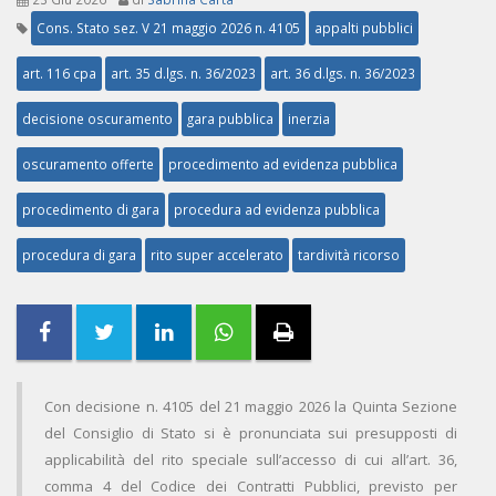
Cons. Stato sez. V 21 maggio 2026 n. 4105
appalti pubblici
art. 116 cpa
art. 35 d.lgs. n. 36/2023
art. 36 d.lgs. n. 36/2023
decisione oscuramento
gara pubblica
inerzia
oscuramento offerte
procedimento ad evidenza pubblica
procedimento di gara
procedura ad evidenza pubblica
procedura di gara
rito super accelerato
tardività ricorso
Con decisione n. 4105 del 21 maggio 2026 la Quinta Sezione
del Consiglio di Stato si è pronunciata sui presupposti di
applicabilità del rito speciale sull’accesso di cui all’art. 36,
comma 4 del Codice dei Contratti Pubblici, previsto per