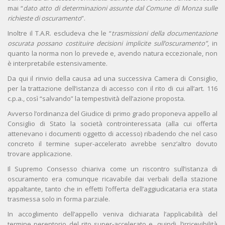
mai “
dato atto di determinazioni assunte dal Comune di Monza sulle
richieste di oscuramento
”.
Inoltre il T.A.R. escludeva che le “
trasmissioni della documentazione
oscurata possano costituire decisioni implicite sull’oscuramento”
, in
quanto la norma non lo prevede e, avendo natura eccezionale, non
è interpretabile estensivamente.
Da qui il rinvio della causa ad una successiva Camera di Consiglio,
per la trattazione dell’istanza di accesso con il rito di cui all’art. 116
c.p.a., così “salvando” la tempestività dell’azione proposta.
Avverso l’ordinanza del Giudice di primo grado proponeva appello al
Consiglio di Stato la società controinteressata (alla cui offerta
attenevano i documenti oggetto di accesso) ribadendo che nel caso
concreto il termine super-accelerato avrebbe senz’altro dovuto
trovare applicazione.
Il Supremo Consesso chiariva come un riscontro sull’istanza di
oscuramento era comunque ricavabile dai verbali della stazione
appaltante, tanto che in effetti l’offerta dell’aggiudicataria era stata
trasmessa solo in forma parziale.
In accoglimento dell’appello veniva dichiarata l’applicabilità del
termine perentorio del rito super‑accelerato e, quindi, l’irricevibilità