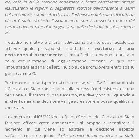
Nel caso in cui la stazione appaltante o l'ente concedente ritenga
insussistenti le ragioni di segretezza indicate dall'offerente ai sensi
dell'articolo 35, comma 4, lettera a), l'ostensione delle parti dell'offerta
di cui è stato richiesto l'oscuramento non è consentita prima del
decorso del termine di impugnazione delle decisioni di cui al comma
4”.
Il quadro normativo è chiaro: l’attivazione del rito super-accelerato
richiede quale presupposto indefettibile l’
esistenza
di una
decisione sull’oscuramento
(comma 3) di cui dovrebbe darsi atto
nella comunicazione di aggiudicazione, termine
a quo
per
l’impugnativa ai sensi dell’art. 116 c.p.a., da promuoversi entro soli 10
giorni (comma 4).
Per tornare alla fattispecie qui di interesse, sia il T.A.R. Lombardia sia
il Consiglio di Stato concordano sulla necessità dell’esistenza di una
decisione sull’istanza di oscuramento, ma divergono sul
quando e
in che forma
una decisione venga ad esistere e possa qualificarsi
come tale.
La sentenza n. 4105/2026 della Quinta Sezione del Consiglio di Stato
fornisce efficaci criteri ermeneutici utili proprio a identificare il
momento in cui viene ad esistere la decisione esplicita
sull’oscuramento e quindi “
il rilascio della documentazione sia stato