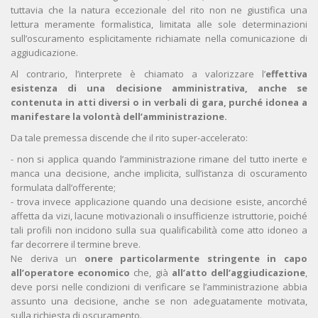
tuttavia che la natura eccezionale del rito non ne giustifica una
lettura meramente formalistica, limitata alle sole determinazioni
sull’oscuramento esplicitamente richiamate nella comunicazione di
aggiudicazione.
Al contrario, l’interprete è chiamato a valorizzare l’
effettiva
esistenza di una decisione amministrativa, anche se
contenuta in atti diversi o in verbali di gara, purché idonea a
manifestare la volontà dell’amministrazione.
Da tale premessa discende che il rito super-accelerato:
- non si applica quando l’amministrazione rimane del tutto inerte e
manca una decisione, anche implicita, sull’istanza di oscuramento
formulata dall’offerente;
- trova invece applicazione quando una decisione esiste, ancorché
affetta da vizi, lacune motivazionali o insufficienze istruttorie, poiché
tali profili non incidono sulla sua qualificabilità come atto idoneo a
far decorrere il termine breve.
Ne deriva un
onere particolarmente stringente in capo
all’operatore economico
che, già
all’atto dell’aggiudicazione
,
deve porsi nelle condizioni di verificare se l’amministrazione abbia
assunto una decisione, anche se non adeguatamente motivata,
sulla richiesta di oscuramento.