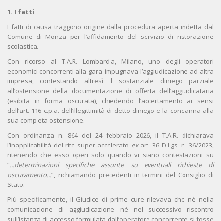
1. I fatti
I fatti di causa traggono origine dalla procedura aperta indetta dal
Comune di Monza per l’affidamento del servizio di ristorazione
scolastica.
Con ricorso al T.A.R. Lombardia, Milano, uno degli operatori
economici concorrenti alla gara impugnava l’aggiudicazione ad altra
impresa, contestando altresì il sostanziale diniego parziale
all’ostensione della documentazione di offerta dell’aggiudicataria
(esibita in forma oscurata), chiedendo l’accertamento ai sensi
dell’art. 116 c.p.a. dell’illegittimità di detto diniego e la condanna alla
sua completa ostensione.
Con ordinanza n. 864 del 24 febbraio 2026, il T.A.R. dichiarava
l’inapplicabilità del rito super‑accelerato
ex
art. 36 D.Lgs. n. 36/2023,
ritenendo che esso operi solo quando vi siano contestazioni su
“
...determinazioni specifiche assunte su eventuali richieste di
oscuramento...
”, richiamando precedenti in termini del Consiglio di
Stato.
Più specificamente, il Giudice di prime cure rilevava che né nella
comunicazione di aggiudicazione né nel successivo riscontro
sull’istanza di accesso formulata dall’operatore concorrente si fosse