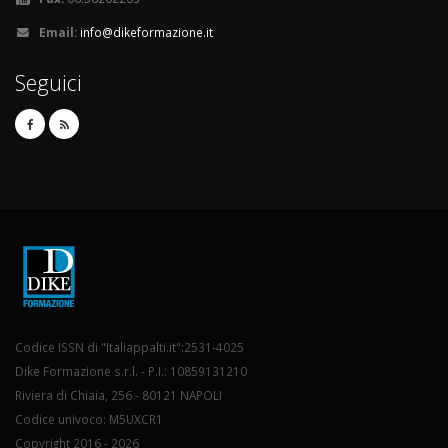
Email:
info@dikeformazione.it
Seguici
Codice ISSN di "Italiappalti.it":2531-4025
Dike Formazione s.r.l. - P.I.: 10859131210
Riviera di Chiaia, 256 - 80121 NAPOLI
Codice univoco: M5UXCR1
Copyright 2016 - 2026