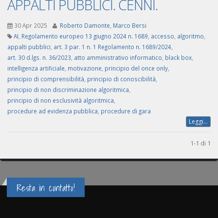
APPALTI PUBBLICI. CENNI.
30 Apr 2025
Roberto Damonte
,
Marco Bersi
AI
,
Regolamento europeo 13 giugno 2024 n. 1689
,
accesso
,
algoritmo
,
appalti pubblici
,
art. 3 par. 1 n. 1 Regolamento n. 1689/2024
,
art. 30 d.lgs. n. 36/2023
,
atto amministrativo informatico
,
black box
,
intelligenza artificiale
,
motivazione
,
principio del once only
,
principio di comprensibilità
,
principio di conoscibilità
,
principio di non discriminazione algoritmica
,
principio di non esclusività algoritmica
,
procedure ad evidenza pubblica
,
procedure di gara
Leggi...
1-1 di 1
Resta in contatto!