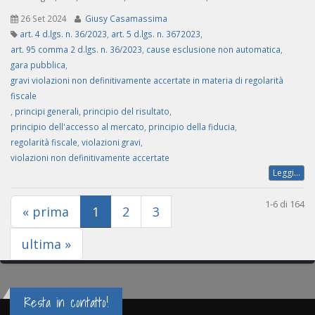
26 Set 2024
Giusy Casamassima
art. 4 d.lgs. n. 36/2023
,
art. 5 d.lgs. n. 3672023
,
art. 95 comma 2 d.lgs. n. 36/2023
,
cause esclusione non automatica
,
gara pubblica
,
gravi violazioni non definitivamente accertate in materia di regolarità
fiscale
,
principi generali
,
principio del risultato
,
principio dell'accesso al mercato
,
principio della fiducia
,
regolarità fiscale
,
violazioni gravi
,
violazioni non definitivamente accertate
Leggi...
1-6 di 164
(current)
« prima
1
2
3
ultima »
Resta in contatto!