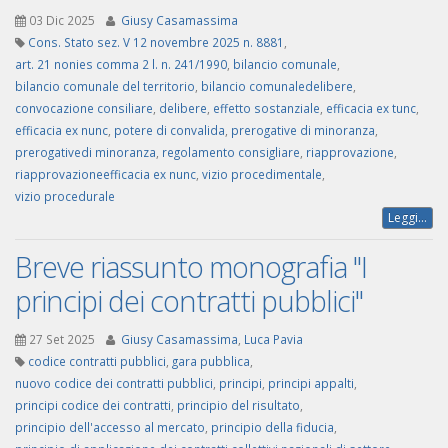
03 Dic 2025
Giusy Casamassima
Cons. Stato sez. V 12 novembre 2025 n. 8881
,
art. 21 nonies comma 2 l. n. 241/1990
,
bilancio comunale
,
bilancio comunale del territorio
,
bilancio comunaledelibere
,
convocazione consiliare
,
delibere
,
effetto sostanziale
,
efficacia ex tunc
,
efficacia ex nunc
,
potere di convalida
,
prerogative di minoranza
,
prerogativedi minoranza
,
regolamento consigliare
,
riapprovazione
,
riapprovazioneefficacia ex nunc
,
vizio procedimentale
,
vizio procedurale
Leggi...
Breve riassunto monografia "I
principi dei contratti pubblici"
27 Set 2025
Giusy Casamassima
,
Luca Pavia
codice contratti pubblici
,
gara pubblica
,
nuovo codice dei contratti pubblici
,
principi
,
principi appalti
,
principi codice dei contratti
,
principio del risultato
,
principio dell'accesso al mercato
,
principio della fiducia
,