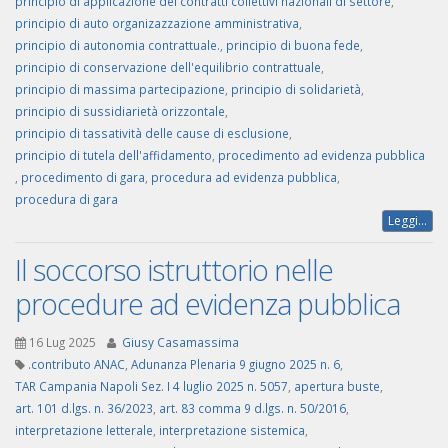
principio di applicazione dei contratti collettivi nazionali di settore
,
principio di auto organizazzazione amministrativa
,
principio di autonomia contrattuale.
,
principio di buona fede
,
principio di conservazione dell'equilibrio contrattuale
,
principio di massima partecipazione
,
principio di solidarietà
,
principio di sussidiarietà orizzontale
,
principio di tassatività delle cause di esclusione
,
principio di tutela dell'affidamento
,
procedimento ad evidenza pubblica
,
procedimento di gara
,
procedura ad evidenza pubblica
,
procedura di gara
Leggi...
Il soccorso istruttorio nelle
procedure ad evidenza pubblica
16 Lug 2025
Giusy Casamassima
.contributo ANAC
,
Adunanza Plenaria 9 giugno 2025 n. 6
,
TAR Campania Napoli Sez. I 4 luglio 2025 n. 5057
,
apertura buste
,
art. 101 d.lgs. n. 36/2023
,
art. 83 comma 9 d.lgs. n. 50/2016
,
interpretazione letterale
,
interpretazione sistemica
,