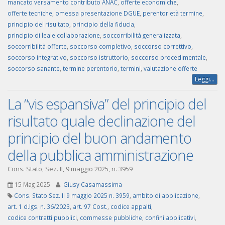
mancato versamento contributo ANAC
,
offerte economiche
,
offerte tecniche
,
omessa presentazione DGUE
,
perentorietà termine
,
principio del risultato
,
principio della fiducia
,
principio di leale collaborazione
,
soccorribilità generalizzata
,
soccorribilità offerte
,
soccorso completivo
,
soccorso correttivo
,
soccorso integrativo
,
soccorso istruttorio
,
soccorso procedimentale
,
soccorso sanante
,
termine perentorio
,
termini
,
valutazione offerte
Leggi...
La “vis espansiva” del principio del
risultato quale declinazione del
principio del buon andamento
della pubblica amministrazione
Cons. Stato, Sez. II, 9 maggio 2025, n. 3959
15 Mag 2025
Giusy Casamassima
Cons. Stato Sez. II 9 maggio 2025 n. 3959
,
ambito di applicazione
,
art. 1 d.lgs. n. 36/2023
,
art. 97 Cost.
,
codice appalti
,
codice contratti pubblici
,
commesse pubbliche
,
confini applicativi
,