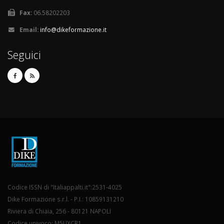
Fax:
06.58202203
Email:
info@dikeformazione.it
Seguici
Codice ISSN di "Italiappalti.it":2531-4025
Dike Formazione s.r.l. - P.I.: 10859131210
Riviera di Chiaia, 256 - 80121 NAPOLI
Codice univoco: M5UXCR1