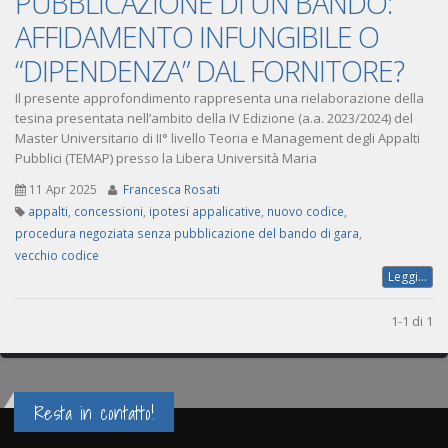
PUBBLICAZIONE DI UN BANDO:
AFFIDAMENTO INFUNGIBILE O
“DIPENDENZA” DAL FORNITORE?
Il presente approfondimento rappresenta una rielaborazione della
tesina presentata nell’ambito della IV Edizione (a.a. 2023/2024) del
Master Universitario di II° livello Teoria e Management degli Appalti
Pubblici (TEMAP) presso la Libera Università Maria
11 Apr 2025
Francesca Rosati
appalti
,
concessioni
,
ipotesi appalicative
,
nuovo codice
,
procedura negoziata senza pubblicazione del bando di gara
,
vecchio codice
Leggi...
1-1 di 1
Resta in contatto!