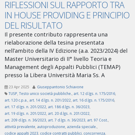
RIFLESSIONI SUL RAPPORTO TRA
IN HOUSE PROVIDING E PRINCIPIO
DEL RISULTATO
Il presente contributo rappresenta una
rielaborazione della tesina presentata
nell’ambito della IV Edizione (a.a. 2023/2024) del
Master Universitario di II° livello Teoria e
Management degli Appalti Pubblici (TEMAP)
presso la Libera Università Maria Ss. A
23 Apr 2025
Giuseppantonio Schiavone
TUSP
,
Testo unico società pubbliche.
,
art. 12 d.lgs. n. 175/2016
,
art. 120 c.p.a.
,
art. 14 d.lgs. n. 201/2022
,
art. 16 d.lgs. n. 175/2016
,
art. 17 d.lgs. n. 201/2022
,
art. 186 d.lgs. n. 36/2023
,
art. 19 d.lgs. n. 201/2022
,
art. 20 d.lgs. n. 201/2022
,
art. 209 d.lgs. n. 36/2023
,
art. 7 d.lgs. n. 36/2023
,
art. 97 Cost.
,
attività prevalente
,
autoproduzione
,
azienda speciale.
,
codice appalti 2023
,
codice contratti pubblici
,
concorrenza
,