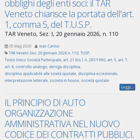
obblighi degli enti soci: il TAR
Veneto chiarisce la portata dell'art.
1, comma 5, del T.U.S.P.
TAR Veneto, Sez. I, 20 gennaio 2026, n. 110
05 Mag 2026
Ivan Carino
TAR Veneto Sez. 20 gennaio 2026 n. 110
,
TUSP
,
Testo Unico Società Partecipate
,
art. 21 bis l. n. 287/1990
,
art. 5
,
art. 7
,
art. 8
,
controllo analogo
,
deroga disciplina
,
disciplina applicabile alle scietà quotate
,
disciplina eccezionale
,
interpretazione letterale
,
società in house
,
società quotate
Leggi...
IL PRINCIPIO DI AUTO
ORGANIZZAZIONE
AMMINISTRATIVA NEL NUOVO
CODICE DEI CONTRATTI PUBBLICI.