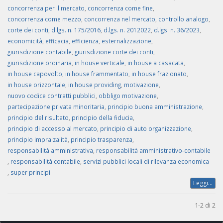
concorrenza per il mercato
,
concorrenza come fine
,
concorrenza come mezzo
,
concorrenza nel mercato
,
controllo analogo
,
corte dei conti
,
d.lgs. n. 175/2016
,
d.lgs. n. 2012022
,
d.lgs. n. 36/2023
,
economicità
,
efficacia
,
efficienza
,
esternalizzazione
,
giurisdizione contabile
,
giurisdizione corte dei conti
,
giurisdizione ordinaria
,
in house verticale
,
in house a casacata
,
in house capovolto
,
in house frammentato
,
in house frazionato
,
in house orizzontale
,
in house providing
,
motivazione
,
nuovo codice contratti pubblici
,
obbligo motivazione
,
partecipazione privata minoritaria
,
principio buona amministrazione
,
principio del risultato
,
principio della fiducia
,
principio di accesso al mercato
,
principio di auto organizzazione
,
principio impraizalità
,
principio trasparenza
,
responsabilità amministrativa
,
responsabilità amministrativo-contabile
,
responsabilità contabile
,
servizi pubblici locali di rilevanza economica
,
super principi
Leggi...
1-2 di 2