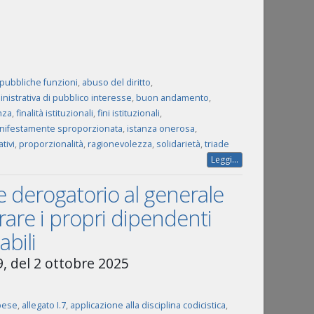
 pubbliche funzioni
,
abuso del diritto
,
inistrativa di pubblico interesse
,
buon andamento
,
nza
,
finalità istituzionali
,
fini istituzionali
,
nifestamente sproporzionata
,
istanza onerosa
,
tivi
,
proporzionalità
,
ragionevolezza
,
solidarietà
,
triade
Leggi...
e derogatorio al generale
urare i propri dipendenti
bili
9, del 2 ottobre 2025
pese
,
allegato I.7
,
applicazione alla disciplina codicistica
,