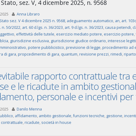
 Stato, sez. V, 4 dicembre 2025, n. 9568
 2025
Anna Libraro
Stato sez. V 4 dicembre 2025 n. 9568
,
adeguamento automatico
,
an
,
art. 10
l. n. 50/2022
,
art. 60 d.lgs. n. 36/2023
,
art. 9 d.lgs. n. 36/2023
,
causa petendi
,
c
oggettivo
,
effettività delle tutele
,
esercizio mediato potere
,
esercizio potere
,
blcia
,
giurisdizine esclusiva
,
giurisdizione giudice ordinario
,
interesse legit
mminoistrativo
,
potere pubblicistico
,
previsione di legge
,
procedimento ad e
a di gara
,
propcedimento di gara
,
quantum
,
revisione prezzi
,
rimedi
,
riparto
evitabile rapporto contrattuale tra 
se e le ricadute in ambito gestion
damento, personale e incentivi per
 2025
Danilo Menna
ubblico
,
affidamento
,
ambito gestionale
,
funzioni tecniche
,
gestione
,
incent
 contrattuale
,
ricadute
,
società in house