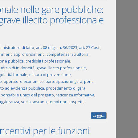
onale nelle gare pubbliche:
 grave illecito professionale
nistratore di fatto
,
art. 08 d.lgs. n. 36/2023
,
art. 27 Cost.
,
rimenti approfondimenti
,
competenza istruttoria
,
ione pubblica
,
credibilità professionale
,
udizio di inidoneità
,
grave illecito professionale
,
golarità formale
,
misura di prevenzione
,
e
,
operatore economico
,
partecipazione gara
,
pena
,
o ad evidenza pubblica
,
procedimento di gara
,
sponsabile unico del progetto
,
reticenza informativa
,
aggioranza
,
socio sovrano
,
tempi non sospetti
,
Leggi...
incentivi per le funzioni