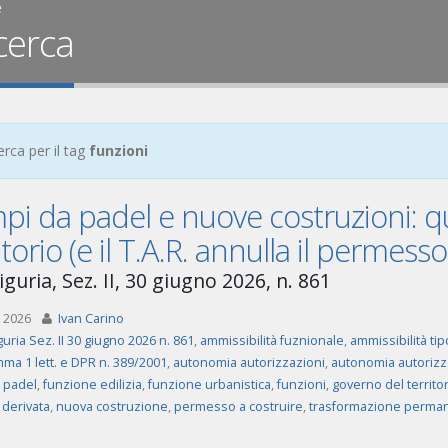
e
cerca
erca per il tag
funzioni
i da padel e nuove costruzioni: qu
itorio (e il T.A.R. annulla il permesso
guria, Sez. II, 30 giugno 2026, n. 861
 2026
Ivan Carino
guria Sez. II 30 giugno 2026 n. 861
,
ammissibilità fuznionale
,
ammissibilità tip
mma 1 lett. e DPR n. 389/2001
,
autonomia autorizzazioni
,
autonomia autorizz
 padel
,
funzione edilizia
,
funzione urbanistica
,
funzioni
,
governo del territor
à derivata
,
nuova costruzione
,
permesso a costruire
,
trasformazione perma