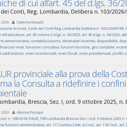
iche di cui all’art. 45 del d.lgs. 36/
 dei Conti, Reg. Lombardia, Delibera n. 103/2026
 2026
Caterina Navach
ssione Arconet
,
Corte dei Conti Reg. Lombardia Delibera n. 103/2026/PAR
,
 Infrastrutture
,
art. 45 comma 3 d.lgs. n. 36/2023
,
art. 45 d.lgs. n. 36/2023
,
att
ne amministrativa
,
contabilizzazione
,
destinatari incentivi
,
disponibilità
,
disp
 finanziari ente
,
funzione consultiva
,
funzioni tecniche
,
giro contabile
,
incenti
à saldi bilancio
,
oneri assistenziali
,
oneri fiscali
,
oneri previdenziali
,
profilo o
AUR provinciale alla prova della Cost
ma la Consulta a ridefinire i confi
ientale
ombardia, Brescia, Sez. I, ord. 9 ottobre 2025, n. 
 2026
Alessia Piscopo
cost. n. 198/2018
,
PAUR
,
TAR Lombardia Brescia Sez. I ord. 9 ottobre 2025 n. 
one funzioni amministrative
,
art. 117 comma 2 lett. s) Cost.
,
art. 118 Cost.
,
art. 