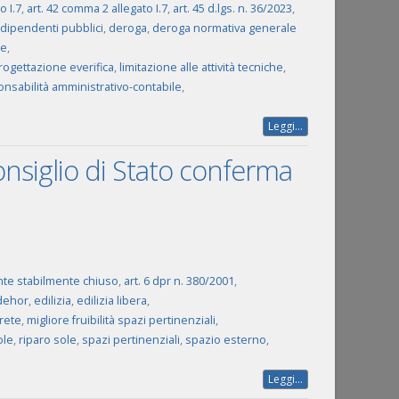
o I.7
,
art. 42 comma 2 allegato I.7
,
art. 45 d.lgs. n. 36/2023
,
 dipendenti pubblici
,
deroga
,
deroga normativa generale
ne
,
rogettazione everifica
,
limitazione alle attività tecniche
,
nsabilità amministrativo-contabile
,
Leggi...
onsiglio di Stato conferma
te stabilmente chiuso
,
art. 6 dpr n. 380/2001
,
dehor
,
edilizia
,
edilizia libera
,
rete
,
migliore fruibilità spazi pertinenziali
,
ole
,
riparo sole
,
spazi pertinenziali
,
spazio esterno
,
Leggi...