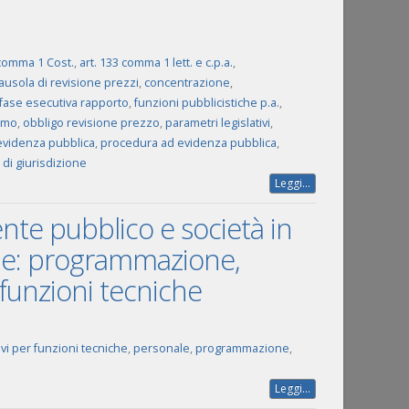
3comma 1 Cost.
,
art. 133 comma 1 lett. e c.p.a.
,
lausola di revisione prezzi
,
concentrazione
,
fase esecutiva rapporto
,
funzioni pubblicistiche p.a.
,
timo
,
obbligo revisione prezzo
,
parametri legislativi
,
videnza pubblica
,
procedura ad evidenza pubblica
,
 di giurisdizione
Leggi...
ente pubblico e società in
ale: programmazione,
 funzioni tecniche
ivi per funzioni tecniche
,
personale
,
programmazione
,
Leggi...