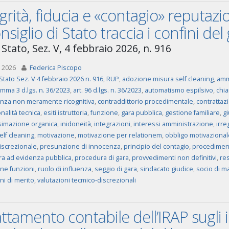
grità, fiducia e «contagio» reputazi
onsiglio di Stato traccia i confini del
Stato, Sez. V, 4 febbraio 2026, n. 916
 2026
Federica Piscopo
Stato Sez. V 4 febbraio 2026 n. 916
,
RUP
,
adozione misura self cleaning
,
ammi
omma 3 d.lgs. n. 36/2023
,
art. 96 d.lgs. n. 36/2023
,
automatismo espilsivo
,
chia
za non meramente ricognitiva
,
contraddittorio procedimentale
,
contrattaz
nalità tecnica
,
esiti istruttoria
,
funzione
,
gara pubblica
,
gestione familiare
,
gi
imazione organica
,
inidoneità
,
integrazioni
,
interessi amministrazione
,
irre
elf cleaning
,
motivazione
,
motivazione per relationem
,
obbligo motivazional
iscrezionale
,
presunzione di innocenza
,
principio del contagio
,
procediment
a ad evidenza pubblica
,
procedura di gara
,
provvedimenti non definitivi
,
re
one funzioni
,
ruolo di influenza
,
seggio di gara
,
sindacato giudice
,
socio di m
ni di merito
,
valutazioni tecmico-discrezionali
rattamento contabile dell’IRAP sugli 