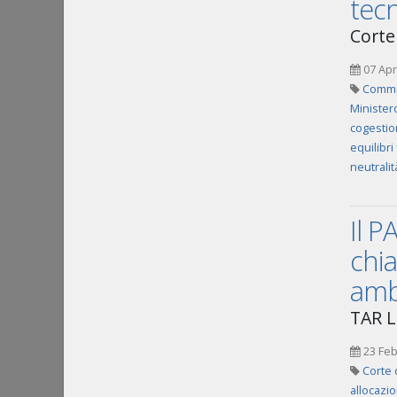
tecn
Corte
07 Apr
Commi
Ministero
cogestio
equilibri
neutralit
Il P
chia
amb
TAR L
23 Feb
Corte 
allocazi