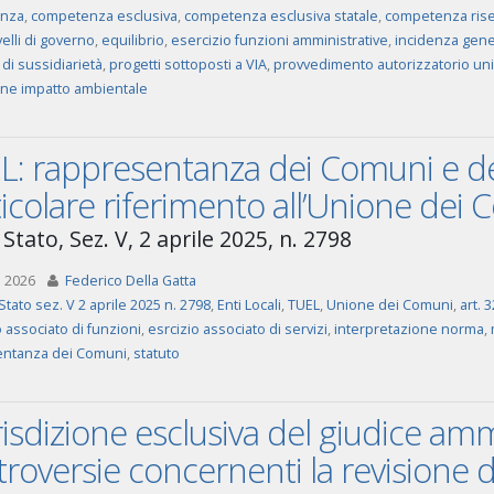
nza
,
competenza esclusiva
,
competenza esclusiva statale
,
competenza rise
velli di governo
,
equilibrio
,
esercizio funzioni amministrative
,
incidenza gene
 di sussidiarietà
,
progetti sottoposti a VIA
,
provvedimento autorizzatorio uni
one impatto ambientale
L: rappresentanza dei Comuni e de
icolare riferimento all’Unione dei
Stato, Sez. V, 2 aprile 2025, n. 2798
 2026
Federico Della Gatta
Stato sez. V 2 aprile 2025 n. 2798
,
Enti Locali
,
TUEL
,
Unione dei Comuni
,
art. 
 associato di funzioni
,
esrcizio associato di servizi
,
interpretazione norma
,
entanza dei Comuni
,
statuto
isdizione esclusiva del giudice ammi
roversie concernenti la revisione d