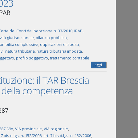
2023
/PAR
Corte dei Conti deliberazione n. 33/2010
,
IRAP
,
ività giurisdizionale
,
bilancio pubblico
,
onibilità complessive
,
duplicazioni di spesa
,
vi
,
natura tributaria
,
natura tributaria imposta
,
ggettivo
,
profilo soggettivo
,
trattamento contabile
Leggi...
ituzione: il TAR Brescia
ni della competenza
887
887
,
VIA
,
VIA provinciale
,
VIA regionale
,
27 bis d.lgs. n. 152/2006
,
art. 7 bis d.lgs. n. 152/2006
,