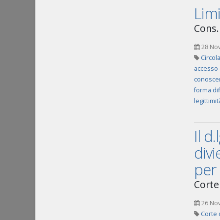
Limi
Cons. 
28 No
Circol
accesso 
conoscen
forma dif
legittimit
Il d
divi
per 
Corte
26 No
Corte 