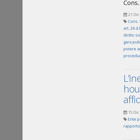
Cons.
21 Dic
Cons. 
art. 26 d.
diritto s
gara pub
potere a
procedur
L’in
hou
affi
15 Dic
Ente p
rapporto