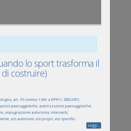
ando lo sport trasforma il
 di costruire)
ologica
,
art. 10 comma 1 lett. a DPR n. 380/2001
,
azioni paesaggistiche
,
autorizzazioni paesaggistiche
,
io
,
impugnazione autonoma
,
interventi
,
nente
,
vizi autonomi
,
vizi propri
,
vizi specifici
Leggi...