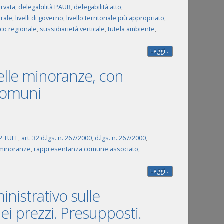
rvata
,
delegabilità PAUR
,
delegabilità atto
,
rale
,
livelli di governo
,
livello territoriale più appropriato
,
co regionale
,
sussidiarietà verticale
,
tutela ambiente
,
Leggi...
lle minoranze, con
 Comuni
32 TUEL
,
art. 32 d.lgs. n. 267/2000
,
d.lgs. n. 267/2000
,
minoranze
,
rappresentanza comune associato
,
Leggi...
nistrativo sulle
ei prezzi. Presupposti.