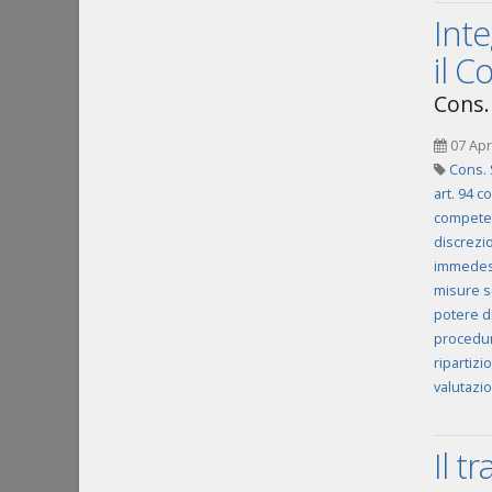
Inte
il C
Cons. 
07 Apr
Cons. 
art. 94 c
competen
discrezio
immedes
misure s
potere d
procedur
ripartizi
valutazio
Il t