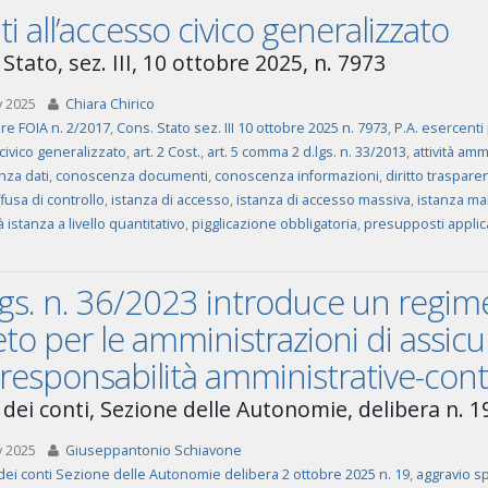
ti all’accesso civico generalizzato
Stato, sez. III, 10 ottobre 2025, n. 7973
v 2025
Chiara Chirico
are FOIA n. 2/2017
,
Cons. Stato sez. III 10 ottobre 2025 n. 7973
,
P.A. esercenti
civico generalizzato
,
art. 2 Cost.
,
art. 5 comma 2 d.lgs. n. 33/2013
,
attività amm
za dati
,
conoscenza documenti
,
conoscenza informazioni
,
diritto traspare
fusa di controllo
,
istanza di accesso
,
istanza di accesso massiva
,
istanza ma
à istanza a livello quantitativo
,
pigglicazione obbligatoria
,
presupposti applica
.lgs. n. 36/2023 introduce un regim
eto per le amministrazioni di assic
responsabilità amministrative-conta
 dei conti, Sezione delle Autonomie, delibera n. 1
v 2025
Giuseppantonio Schiavone
dei conti Sezione delle Autonomie delibera 2 ottobre 2025 n. 19
,
aggravio s