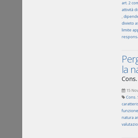
art. 2 co
attività 
,
dipenden
divieto 
limite ap
responsab
Perg
la n
Cons. 
15 No
Cons. S
caratteri
funzione 
natura a
valutazio