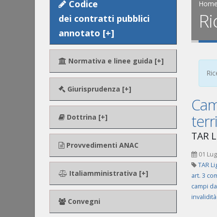
Codice
Hom
Ri
dei contratti pubblici
annotato [+]
Normativa e linee guida [+]
Ric
Giurisprudenza [+]
Camp
terr
Dottrina [+]
TAR Li
Provvedimenti ANAC
01 Lug
TAR Li
Italiamministrativa [+]
art. 3 co
campi da
invalidit
Convegni