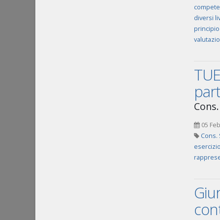
compete
diversi li
principio
valutazi
TUE
part
Cons. 
05 Feb
Cons. 
esercizio
rappres
Giur
cont