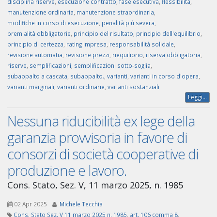
disciplina riserve
,
esecuzione contratto
,
fase esecutiva
,
flessibilità
,
manutenzione ordinaria
,
manutenzione straordinaria
,
modifiche in corso di esecuzione
,
penalità più severa
,
premialità obbligatorie
,
principio del risultato
,
principio dell'equilibrio
,
principio di certezza
,
rating impresa
,
responsabilità solidale
,
revisione automatia
,
revisione prezzi
,
riequilibrio
,
riserva obbligatoria
,
riserve
,
semplificazioni
,
semplificazioni sotto-soglia
,
subappalto a cascata
,
subappalto.
,
varianti
,
varianti in corso d'opera
,
varianti marginali
,
varianti ordinarie
,
varianti sostanziali
Leggi...
Nessuna riducibilità ex lege della
garanzia provvisoria in favore di
consorzi di società cooperative di
produzione e lavoro.
Cons. Stato, Sez. V, 11 marzo 2025, n. 1985
02 Apr 2025
Michele Tecchia
Cons. Stato Sez. V 11 marzo 2025 n. 1985
,
art. 106 comma 8
,