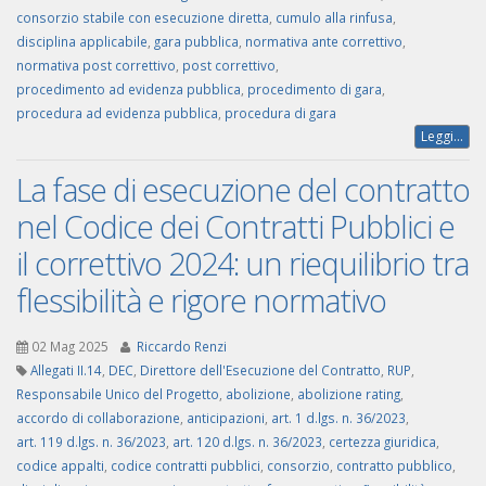
consorzio stabile con esecuzione diretta
,
cumulo alla rinfusa
,
disciplina applicabile
,
gara pubblica
,
normativa ante correttivo
,
normativa post correttivo
,
post correttivo
,
procedimento ad evidenza pubblica
,
procedimento di gara
,
procedura ad evidenza pubblica
,
procedura di gara
Leggi...
La fase di esecuzione del contratto
nel Codice dei Contratti Pubblici e
il correttivo 2024: un riequilibrio tra
flessibilità e rigore normativo
02 Mag 2025
Riccardo Renzi
Allegati II.14
,
DEC
,
Direttore dell'Esecuzione del Contratto
,
RUP
,
Responsabile Unico del Progetto
,
abolizione
,
abolizione rating
,
accordo di collaborazione
,
anticipazioni
,
art. 1 d.lgs. n. 36/2023
,
art. 119 d.lgs. n. 36/2023
,
art. 120 d.lgs. n. 36/2023
,
certezza giuridica
,
codice appalti
,
codice contratti pubblici
,
consorzio
,
contratto pubblico
,