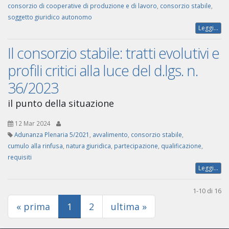
consorzio di cooperative di produzione e di lavoro
,
consorzio stabile
,
soggetto giuridico autonomo
Leggi...
Il consorzio stabile: tratti evolutivi e
profili critici alla luce del d.lgs. n.
36/2023
il punto della situazione
12 Mar 2024
Adunanza Plenaria 5/2021
,
avvalimento
,
consorzio stabile
,
cumulo alla rinfusa
,
natura giuridica
,
partecipazione
,
qualificazione
,
requisiti
Leggi...
1-10 di 16
(current)
« prima
1
2
ultima »