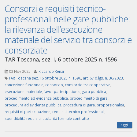
Consorzi e requisiti tecnico-
professionali nelle gare pubbliche:
la rilevanza dell’esecuzione
materiale del servizio tra consorzi e
consorziate
TAR Toscana, sez. I, 6 ottobre 2025 n. 1596
03 Nov 2025
Riccardo Renzi
TAR Toscana sez. I 6 ottobre 2025 n. 1596
,
art. 67 d.lgs. n. 36/2023
,
concezione funzionale
,
consorzio
,
consorzio tra cooperative
,
esecuzione materiale
,
favor partecipationis
,
gara pubblica
,
procedimento ad evidenza pubblica
,
procedimento di gara
,
procedura ad evidenza pubblica
,
procedura di gara
,
proporzionalità
,
requisiti di partecipazione
,
requisiti tecnico professionali
,
spendibilità requisiti
,
titolarità formale contratto
Leggi...