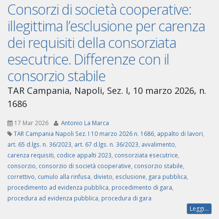
Consorzi di società cooperative:
illegittima l’esclusione per carenza
dei requisiti della consorziata
esecutrice. Differenze con il
consorzio stabile
TAR Campania, Napoli, Sez. I, 10 marzo 2026, n.
1686
17 Mar 2026
Antonio La Marca
TAR Campania Napoli Sez. I 10 marzo 2026 n. 1686
,
appalto di lavori
,
art. 65 d.lgs. n. 36/2023
,
art. 67 d.lgs. n. 36/2023
,
avvalimento
,
carenza requisiti
,
codice appalti 2023
,
consorziata esecutrice
,
consorzio
,
consorzio di società cooperative
,
consorzio stabile
,
correttivo
,
cumulo alla rinfusa
,
divieto
,
esclusione
,
gara pubblica
,
procedimento ad evidenza pubblica
,
procedimento di gara
,
procedura ad evidenza pubblica
,
procedura di gara
Leggi...