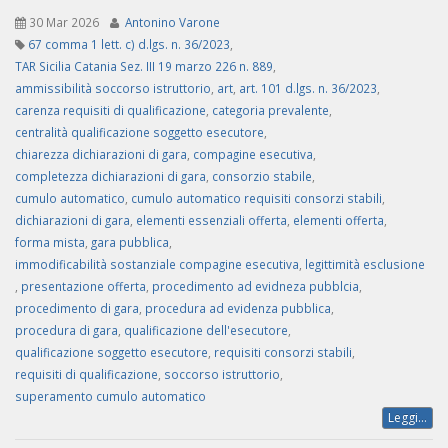
30 Mar 2026
Antonino Varone
67 comma 1 lett. c) d.lgs. n. 36/2023
,
TAR Sicilia Catania Sez. III 19 marzo 226 n. 889
,
ammissibilità soccorso istruttorio
,
art
,
art. 101 d.lgs. n. 36/2023
,
carenza requisiti di qualificazione
,
categoria prevalente
,
centralità qualificazione soggetto esecutore
,
chiarezza dichiarazioni di gara
,
compagine esecutiva
,
completezza dichiarazioni di gara
,
consorzio stabile
,
cumulo automatico
,
cumulo automatico requisiti consorzi stabili
,
dichiarazioni di gara
,
elementi essenziali offerta
,
elementi offerta
,
forma mista
,
gara pubblica
,
immodificabilità sostanziale compagine esecutiva
,
legittimità esclusione
,
presentazione offerta
,
procedimento ad evidneza pubblcia
,
procedimento di gara
,
procedura ad evidenza pubblica
,
procedura di gara
,
qualificazione dell'esecutore
,
qualificazione soggetto esecutore
,
requisiti consorzi stabili
,
requisiti di qualificazione
,
soccorso istruttorio
,
superamento cumulo automatico
Leggi...