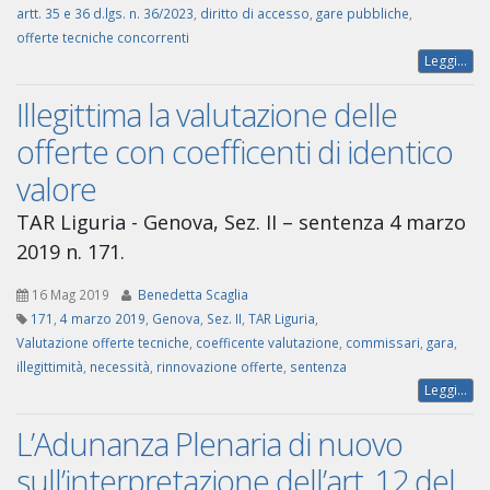
artt. 35 e 36 d.lgs. n. 36/2023
,
diritto di accesso
,
gare pubbliche
,
offerte tecniche concorrenti
Leggi...
Illegittima la valutazione delle
offerte con coefficenti di identico
valore
TAR Liguria - Genova, Sez. II – sentenza 4 marzo
2019 n. 171.
16 Mag 2019
Benedetta Scaglia
171
,
4 marzo 2019
,
Genova
,
Sez. II
,
TAR Liguria
,
Valutazione offerte tecniche
,
coefficente valutazione
,
commissari
,
gara
,
illegittimità
,
necessità
,
rinnovazione offerte
,
sentenza
Leggi...
L’Adunanza Plenaria di nuovo
sull’interpretazione dell’art. 12 del