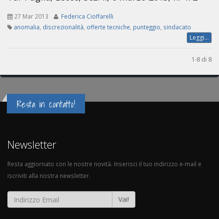
27 Mar 2013
Federica Cioffarelli
anomalia
,
discrezionalità
,
offerte tecniche
,
punteggio
,
sindacato
Leggi...
1-8 di 8
Resta in contatto!
Newsletter
Resta aggiornato con le nostre novità. Inserisci il tuo indirizzo e-mail e
iscriviti alla nostra newsletter.
Vai!