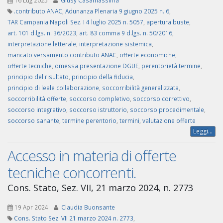
16 Lug 2025
Giusy Casamassima
.contributo ANAC
,
Adunanza Plenaria 9 giugno 2025 n. 6
,
TAR Campania Napoli Sez. I 4 luglio 2025 n. 5057
,
apertura buste
,
art. 101 d.lgs. n. 36/2023
,
art. 83 comma 9 d.lgs. n. 50/2016
,
interpretazione letterale
,
interpretazione sistemica
,
mancato versamento contributo ANAC
,
offerte economiche
,
offerte tecniche
,
omessa presentazione DGUE
,
perentorietà termine
,
principio del risultato
,
principio della fiducia
,
principio di leale collaborazione
,
soccorribilità generalizzata
,
soccorribilità offerte
,
soccorso completivo
,
soccorso correttivo
,
soccorso integrativo
,
soccorso istruttorio
,
soccorso procedimentale
,
soccorso sanante
,
termine perentorio
,
termini
,
valutazione offerte
Leggi...
Accesso in materia di offerte
tecniche concorrenti.
Cons. Stato, Sez. VII, 21 marzo 2024, n. 2773
19 Apr 2024
Claudia Buonsante
Cons. Stato Sez. VII 21 marzo 2024 n. 2773
,