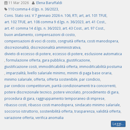
11 Mar 2026
Elena Baruffaldi
110 comma 4 d.lgs. n. 36/2023
,
Cons. Stato sez. V 7 gennaio 2026 n. 106
,
RTI
,
art
,
art. 101 TFUE
,
art. 102 TFUE
,
art. 108 comma 9 d.lgs. n. 36/2023
,
art. 41 Cost.
,
art. 41 comma 14 d.lgs. n. 36/2023
,
art. 43 Cost.
,
art. 97 Cost.
,
buon andamento
,
compensazioni di costo
,
compensazioni di voci di costo
,
congruità offerta
,
costi manodopera
,
discrezionalità
,
discrezionalità amministrativa
,
divieto di eccesso di potere
,
eccesso di potere
,
esclusione automatica
,
formulazione offerta
,
gara pubblica
,
giustificazione
,
giustificazione costi
,
immodificabilità offerta
,
immodificabilità postuma
,
imparzialità
,
livello salariale minimo
,
minimi di paga base oraria
,
minimo salariale
,
offerta
,
offerta sostenibile
,
par condicio
,
par condicio competitorum
,
parità condizionamenti tra concorrenti
,
potere discrezionale tecnico
,
potere vincolato
,
procedimento di gara
,
procedura di gara
,
raggruppamento temporaneo di imprese
,
ribasso costi
,
ribasso costi manodopera
,
sindacato minimo salariale
,
soccorso istruttorio
,
sostenibilità offerta
,
trasparenza
,
validità offerta
,
variazione offerta
,
verifica anomalia
Leggi...