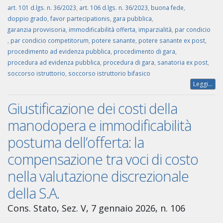
art. 101 d.lgs. n. 36/2023
,
art. 106 d.lgs. n. 36/2023
,
buona fede
,
doppio grado
,
favor partecipationis
,
gara pubblica
,
garanzia provvisoria
,
immodificabilità offerta
,
imparzialità
,
par condicio
,
par condicio competitorum
,
potere sanante
,
potere sanante ex post
,
procedimento ad evidenza pubblica
,
procedimento di gara
,
procedura ad evidenza pubblica
,
procedura di gara
,
sanatoria ex post
,
soccorso istruttorio
,
soccorso istruttorio bifasico
Leggi...
Giustificazione dei costi della
manodopera e immodificabilità
postuma dell’offerta: la
compensazione tra voci di costo
nella valutazione discrezionale
della S.A.
Cons. Stato, Sez. V, 7 gennaio 2026, n. 106