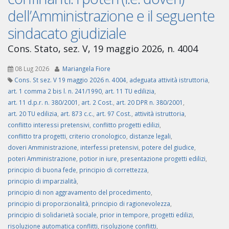
dell’Amministrazione e il seguente
sindacato giudiziale
Cons. Stato, sez. V, 19 maggio 2026, n. 4004
08 Lug 2026
Mariangela Fiore
Cons. St sez. V 19 maggio 2026 n. 4004
,
adeguata attività istruttoria
,
art. 1 comma 2 bis l. n. 241/1990
,
art. 11 TU edilizia
,
art. 11 d.p.r. n. 380/2001
,
art. 2 Cost.
,
art. 20 DPR n. 380/2001
,
art. 20 TU edilizia
,
art. 873 c.c.
,
art. 97 Cost.
,
attività istruttoria
,
conflitto interessi pretensivi
,
conflitto progetti edilizi
,
conflitto tra progetti
,
criterio cronologico
,
distanze legali
,
doveri Amministrazione
,
interfessi pretensivi
,
potere del giudice
,
poteri Amministrazione
,
potior in iure
,
presentazione progetti edilizi
,
principio di buona fede
,
principio di correttezza
,
principio di imparzialità
,
principio di non aggravamento del procedimento
,
principio di proporzionalità
,
principio di ragionevolezza
,
principio di solidarietà sociale
,
prior in tempore
,
progetti edilizi
,
risoluzione automatica conflitti
,
risoluzione conflitti
,