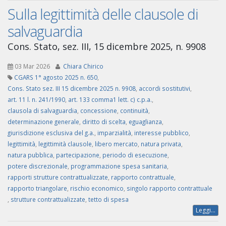
Sulla legittimità delle clausole di
salvaguardia
Cons. Stato, sez. III, 15 dicembre 2025, n. 9908
03 Mar 2026
Chiara Chirico
CGARS 1° agosto 2025 n. 650
,
Cons. Stato sez. III 15 dicembre 2025 n. 9908
,
accordi sostitutivi
,
art. 11 l. n. 241/1990
,
art. 133 comma1 lett. c) c.p.a.
,
clausola di salvaguardia
,
concessione
,
continuità
,
determinazione generale
,
diritto di scelta
,
eguaglianza
,
giurisdizione esclusiva del g.a.
,
imparzialità
,
interesse pubblico
,
legittimità
,
legittimità clausole
,
libero mercato
,
natura privata
,
natura pubblica
,
partecipazione
,
periodo di esecuzione
,
potere discrezionale
,
programmazione spesa sanitaria
,
rapporti strutture contrattualizzate
,
rapporto contrattuale
,
rapporto triangolare
,
rischio economico
,
singolo rapporto contrattuale
,
strutture contrattualizzate
,
tetto di spesa
Leggi...