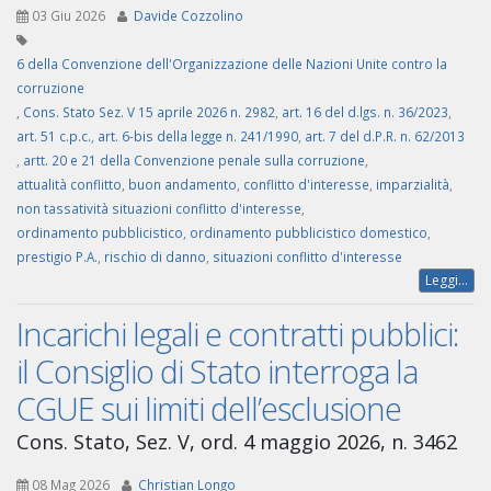
03 Giu 2026
Davide Cozzolino
6 della Convenzione dell'Organizzazione delle Nazioni Unite contro la
corruzione
,
Cons. Stato Sez. V 15 aprile 2026 n. 2982
,
art. 16 del d.lgs. n. 36/2023
,
art. 51 c.p.c.
,
art. 6-bis della legge n. 241/1990
,
art. 7 del d.P.R. n. 62/2013
,
artt. 20 e 21 della Convenzione penale sulla corruzione
,
attualità conflitto
,
buon andamento
,
conflitto d'interesse
,
imparzialità
,
non tassatività situazioni conflitto d'interesse
,
ordinamento pubblicistico
,
ordinamento pubblicistico domestico
,
prestigio P.A.
,
rischio di danno
,
situazioni conflitto d'interesse
Leggi...
Incarichi legali e contratti pubblici:
il Consiglio di Stato interroga la
CGUE sui limiti dell’esclusione
Cons. Stato, Sez. V, ord. 4 maggio 2026, n. 3462
08 Mag 2026
Christian Longo