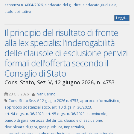
sentenza n. 4004/2026
,
sindacato del giudice
,
sindacato giudiziale
,
titolo abilitativo
Leggi...
Il principio del risultato di fronte
alla lex specialis: l'inderogabilità
delle clausole di esclusione per vizi
formali dell'offerta secondo il
Consiglio di Stato
Cons. Stato, Sez. V, 12 giugno 2026, n. 4753
23 Giu 2026
Ivan Carino
Cons. Stato Sez. V 12 giugno 2026 n. 4753
,
approccio formalistico
,
approccio sostanzialistico
,
art. 10 d.lgs. n. 36/2023
,
art. 94 d.lgs. n. 36/2023
,
art. 95 d.lgs. n. 36/2023
,
autovincolo
,
bando di gara
,
certezza del diritto
,
clausole di esclusione
,
disciplinare di gara
,
gara pubblica
,
imparzialità
,
interpretazione clausole di esclusione
,
interpretazione letterale
,