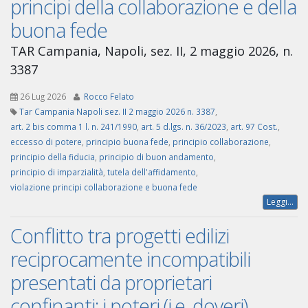
principi della collaborazione e della
buona fede
TAR Campania, Napoli, sez. II, 2 maggio 2026, n.
3387
26 Lug 2026
Rocco Felato
Tar Campania Napoli sez. II 2 maggio 2026 n. 3387
,
art. 2 bis comma 1 l. n. 241/1990
,
art. 5 d.lgs. n. 36/2023
,
art. 97 Cost.
,
eccesso di potere
,
principio buona fede
,
principio collaborazione
,
principio della fiducia
,
principio di buon andamento
,
principio di imparzialità
,
tutela dell'affidamento
,
violazione principi collaborazione e buona fede
Leggi...
Conflitto tra progetti edilizi
reciprocamente incompatibili
presentati da proprietari
confinanti: i poteri (i.e. doveri)