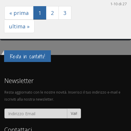
1-10 di 27
(current)
« prima
1
2
3
ultima »
Resta in contatto!
Newsletter
Resta aggiornato con le nostre novità. Inserisci il tuo indirizzo e-mail e
iscriviti alla nostra newsletter.
Vai!
Contattaci