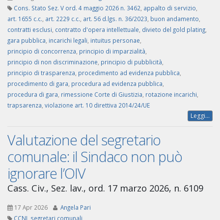
Cons. Stato Sez. V ord. 4 maggio 2026 n. 3462
,
appalto di servizio
,
art. 1655 c.c.
,
art. 2229 c.c.
,
art. 56 d.lgs. n. 36/2023
,
buon andamento
,
contratti esclusi
,
contratto d'opera intellettuale
,
divieto del gold plating
,
gara pubblica
,
incarichi legali
,
intuitus personae
,
principio di concorrenza
,
principio di imparzialità
,
principio di non discriminazione
,
principio di pubblicità
,
principio di trasparenza
,
procedimento ad evidenza pubblica
,
procedimento di gara
,
procedura ad evidenza pubblica
,
procedura di gara
,
rimessione Corte di Giustizia
,
rotazione incarichi
,
trapsarenza
,
violazione art. 10 direttiva 2014/24/UE
Leggi...
Valutazione del segretario
comunale: il Sindaco non può
ignorare l’OIV
Cass. Civ., Sez. lav., ord. 17 marzo 2026, n. 6109
17 Apr 2026
Angela Pari
CCNL segretari comunali
,