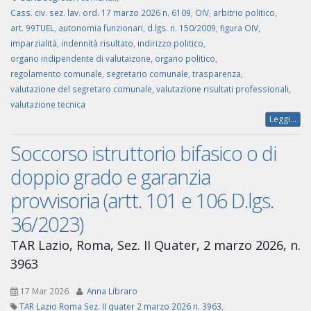
Cass. civ. sez. lav. ord. 17 marzo 2026 n. 6109
,
OIV
,
arbitrio politico
,
art. 99TUEL
,
autonomia funzionari
,
d.lgs. n. 150/2009
,
figura OIV
,
imparzialità
,
indennità risultato
,
indirizzo politico
,
organo indipendente di valutaizone
,
organo politico
,
regolamento comunale
,
segretario comunale
,
trasparenza
,
valutazione del segretaro comunale
,
valutazione risultati professionali
,
valutazione tecnica
Leggi...
Soccorso istruttorio bifasico o di
doppio grado e garanzia
provvisoria (artt. 101 e 106 D.lgs.
36/2023)
TAR Lazio, Roma, Sez. II Quater, 2 marzo 2026, n.
3963
17 Mar 2026
Anna Libraro
TAR Lazio Roma Sez. II quater 2 marzo 2026 n. 3963
,