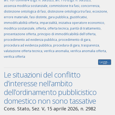
art. 101 comma 4 d.lgs. n. 36/2023
,
art. 110 d.lgs. n. 36/2023
,
assenza modifica sostanziale
,
commistione tra fasi
,
concorrenza
,
distinzione ontologica di fasi
,
distinzione ontologica tra fasi
,
eccezione
,
errore materiale
,
fasi distinte
,
gara pubblica
,
giustificativi
,
immodificabilità offerta
,
imparzialità
,
iniziativa operatore economico
,
modifica sostanziale
,
offerta
,
offerta tecnica
,
parità di trattamento
,
presentazione offerta
,
principio di immodificabilità dell'offerta
,
procedimento ad evidenza pubblica
,
procedimento di gara
,
procedura ad evidenza pubblica
,
procedura di gara
,
trasparenza
,
valutazione offerta tecnica
,
verifica anomalia
,
verifica anomalia offerta
,
verifica offerta
Leggi...
Le situazioni del conflitto
d’interesse nell’ambito
dell’ordinamento pubblicistico
domestico non sono tassative
Cons. Stato, Sez. V, 15 aprile 2026, n. 2982