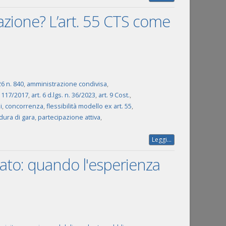
zione? L’art. 55 CTS come
6 n. 840
,
amministrazione condivisa
,
s. 117/2017
,
art. 6 d.lgs. n. 36/2023
,
art. 9 Cost.
,
i
,
concorrenza
,
flessibilità modello ex art. 55
,
dura di gara
,
partecipazione attiva
,
Leggi...
vato: quando l'esperienza