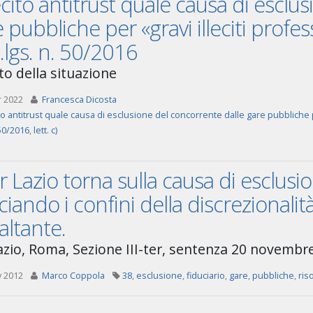
lecito antitrust quale causa di escl
 pubbliche per «gravi illeciti professi
d.lgs. n. 50/2016
to della situazione
r 2022
Francesca Dicosta
ito antitrust quale causa di esclusione del concorrente dalle gare pubbliche pe
 50/2016
,
lett. c)
ar Lazio torna sulla causa di esclusion
ciando i confini della discrezionalit
ltante.
azio, Roma, Sezione III-ter, sentenza 20 novembre
v 2012
Marco Coppola
38
,
esclusione
,
fiduciario
,
gare
,
pubbliche
,
ris