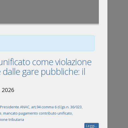
nificato come violazione
e dalle gare pubbliche: il
o 2026
Presidente ANAC
,
art.94 comma 6 d.lgs.n. 36/023
,
e
,
mancato pagamento contributo unificato
,
ione tributaria
Leggi...