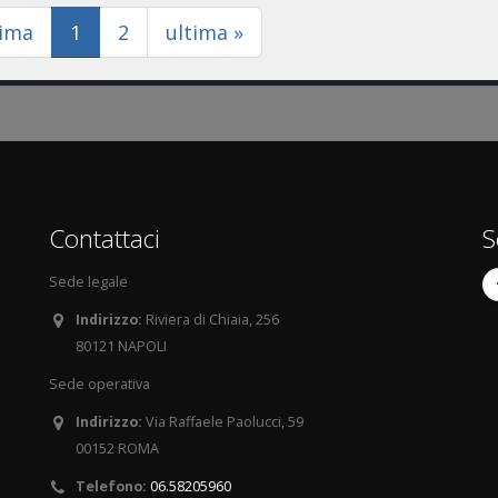
(current)
rima
1
2
ultima »
Contattaci
S
Sede legale
Indirizzo:
Riviera di Chiaia, 256
80121 NAPOLI
Sede operativa
Indirizzo:
Via Raffaele Paolucci, 59
00152 ROMA
Telefono:
06.58205960