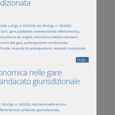
ndizionata
lett. a d.lgs. n. 50/2016
,
art. 94 d.lgs. n. 36/2023
,
 tunc
,
gare pubbliche
,
inammissibilità offerta tecnica
,
nesistenza ab origine
,
inesistenza debito tributario
,
zione alla gara
,
partecipazione condizionata
,
 fiscale
,
requisiti di partecipazione
,
requisito sostanziale
Leggi...
economica nelle gare
sindacato giurisdizionale
t. 94 d.lgs. n. 36/2023
,
discrezionalità tecnica
,
fferta tecnica
,
sindacato giurisdizionale
,