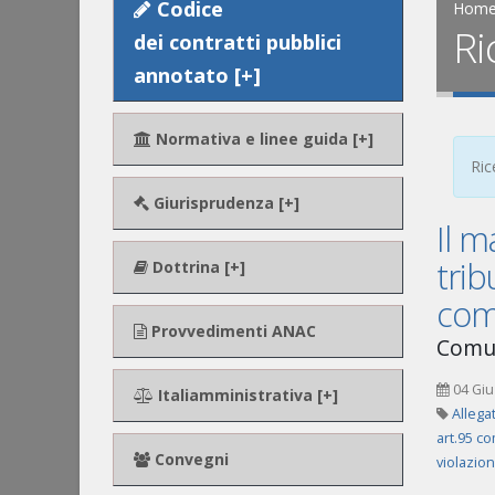
Codice
Hom
Ri
dei contratti pubblici
annotato [+]
Normativa e linee guida [+]
Ric
Giurisprudenza [+]
Il 
trib
Dottrina [+]
com
Provvedimenti ANAC
Comun
04 Giu
Italiamministrativa [+]
Allegat
art.95 co
Convegni
violazion