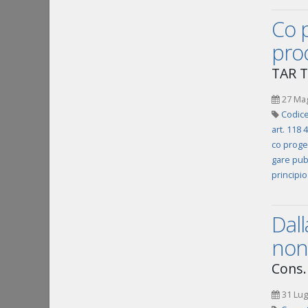
Co 
pro
TAR To
27 Ma
Codice
art. 118
co proge
gare pub
principi
Dall
non 
Cons.
31 Lug