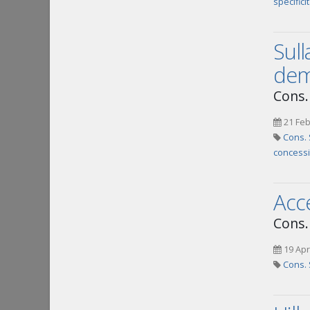
specifici
Sull
dem
Cons. 
21 Feb
Cons. 
concessi
Acce
Cons. 
19 Apr
Cons. 