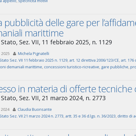
tà appello
,
specificità motivi
a pubblicità delle gare per l’affida
aniali marittime
Stato, Sez. VII, 11 febbraio 2025, n. 1129
 2025
Michela Pignatelli
Stato Sez. VII 11 febbraio 2025 n. 1129
,
art. 12 direttiva 2006/123/CE
,
art. 176 
oni demaniali marittime
,
concessioni turistico-ricreative
,
gare pubbliche
,
pro
sso in materia di offerte tecniche 
Stato, Sez. VII, 21 marzo 2024, n. 2773
 2024
Claudia Buonsante
Stato Sez. VII 21 marzo 2024 n. 2773
,
artt. 35 e 36 d.lgs. n. 36/2023
,
diritto di