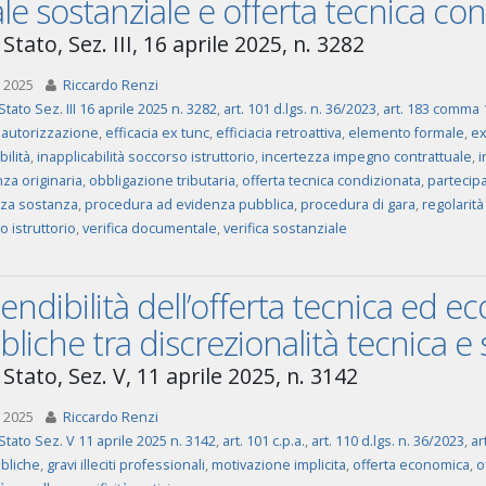
ale sostanziale e offerta tecnica co
Stato, Sez. III, 16 aprile 2025, n. 3282
 2025
Riccardo Renzi
tato Sez. III 16 aprile 2025 n. 3282
,
art. 101 d.lgs. n. 36/2023
,
art. 183 comma 1 
autorizzazione
,
efficacia ex tunc
,
efficiacia retroattiva
,
elemento formale
,
ex
bilità
,
inapplicabilità soccorso istruttorio
,
incertezza impegno contrattuale
,
i
za originaria
,
obbligazione tributaria
,
offerta tecnica condizionata
,
partecipa
za sostanza
,
procedura ad evidenza pubblica
,
procedura di gara
,
regolarità
 istruttorio
,
verifica documentale
,
verifica sostanziale
tendibilità dell’offerta tecnica ed 
liche tra discrezionalità tecnica e 
Stato, Sez. V, 11 aprile 2025, n. 3142
 2025
Riccardo Renzi
Stato Sez. V 11 aprile 2025 n. 3142
,
art. 101 c.p.a.
,
art. 110 d.lgs. n. 36/2023
,
ar
bliche
,
gravi illeciti professionali
,
motivazione implicita
,
offerta economica
,
o