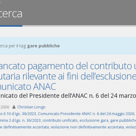
e
cerca
erca per il tag
gare pubbliche
mancato pagamento del contributo u
utaria rilevante ai fini dell’esclusion
unicato ANAC
icato del Presidente dell’ANAC n. 6 del 24 marz
 2026
Christian Longo
o II.10 d.lgs. 36/2023
,
Comunicato Presidente ANAC n. 6 del 24 maggio 2026
,
mma 2 d.lgs. n. 36/2023
,
contributo unificato
,
esclusione gara
,
gare pubblich
e definitivamente accertata
,
violazione non definitivamente accertata
,
violaz