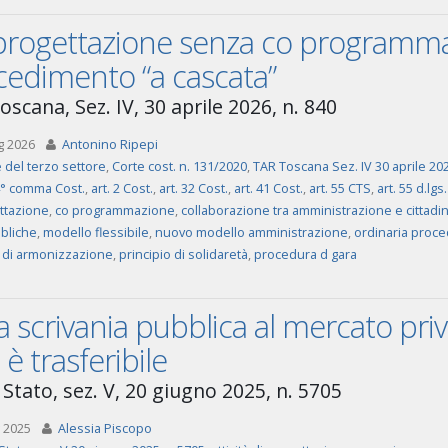
progettazione senza co programma
cedimento “a cascata”
scana, Sez. IV, 30 aprile 2026, n. 840
g 2026
Antonino Ripepi
 del terzo settore
,
Corte cost. n. 131/2020
,
TAR Toscana Sez. IV 30 aprile 202
 4° comma Cost.
,
art. 2 Cost.
,
art. 32 Cost.
,
art. 41 Cost.
,
art. 55 CTS
,
art. 55 d.lg
ttazione
,
co programmazione
,
collaborazione tra amministrazione e cittadin
bliche
,
modello flessibile
,
nuovo modello amministrazione
,
ordinaria proce
o di armonizzazione
,
principio di solidaretà
,
procedura d gara
a scrivania pubblica al mercato pri
è trasferibile
 Stato, sez. V, 20 giugno 2025, n. 5705
 2025
Alessia Piscopo