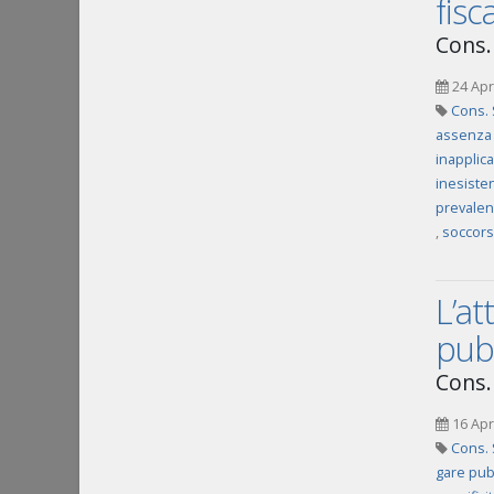
fisc
Cons. 
24 Apr
Cons. S
assenza 
inapplica
inesisten
prevalen
,
soccorso
L’at
pubb
Cons. 
16 Apr
Cons. 
gare pub