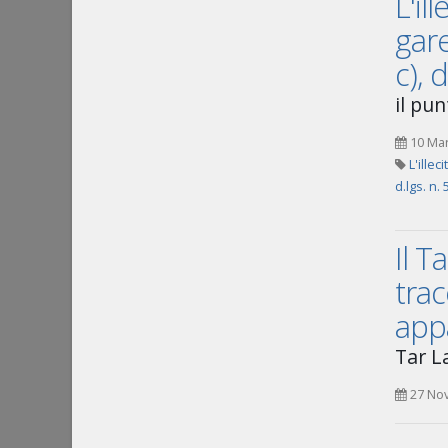
L'il
gare
c), 
il pun
10 Ma
L'illec
d.lgs. n.
Il T
trac
appa
Tar L
27 No