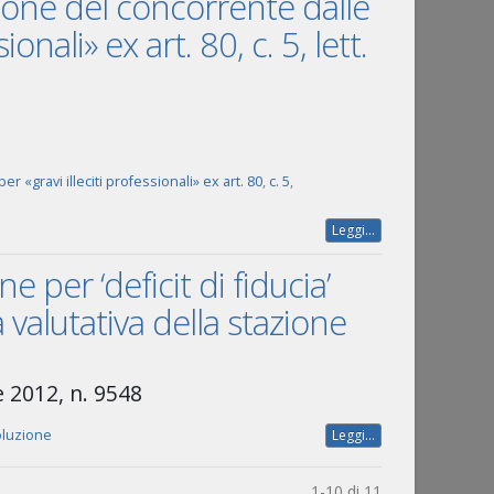
usione del concorrente dalle
onali» ex art. 80, c. 5, lett.
r «gravi illeciti professionali» ex art. 80
,
c. 5
,
Leggi...
e per ‘deficit di fiducia’
à valutativa della stazione
 2012, n. 9548
oluzione
Leggi...
1-10 di 11