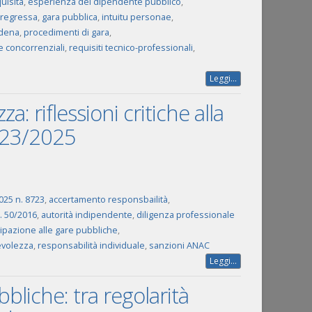
uisita
,
esperienza del dipendente pubblico
,
regressa
,
gara pubblica
,
intuitu personae
,
udena
,
procedimenti di gara
,
e concorrenziali
,
requisiti tecnico-professionali
,
Leggi...
: riflessioni critiche alla
8723/2025
025 n. 8723
,
accertamento responsbailità
,
n. 50/2016
,
autorità indipendente
,
diligenza professionale
ipazione alle gare pubbliche
,
evolezza
,
responsabilità individuale
,
sanzioni ANAC
Leggi...
bbliche: tra regolarità