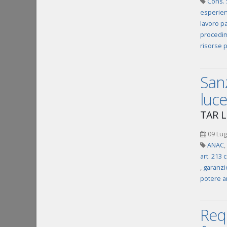
Cons. 
esperien
lavoro pa
procedim
risorse 
Sanz
luce
TAR L
09 Lug
ANAC
,
art. 213 
,
garanzi
potere a
Requ