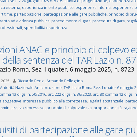
Stato sez. V 20 giugno 2025 n. 5705
,
attività di progettazione
,
esperienza acq
za esterna
,
esperienza in ente pubblico
,
esperienza interna
,
esperienza p
rt time
,
partecipazione
,
partecipazione alle gare pubbliche
,
principio di pr
ento ad evidenza pubblica
,
procedimento di gara
,
procedura di gara
,
regol
professionali
,
spendibilità esperienza
ioni ANAC e principio di colpevolezza
 della sentenza del TAR Lazio n. 
azio Roma, Sez. I quater, 6 maggio 2025, n. 8723
 2025
Riccardo Renzi
,
Armando Pellegrino
Autorità Nazionale Anticorruzione
,
TAR Lazio Roma Sez. I quater 6 maggio 2
comma 13 d.lgs. n. 50/2016
,
art. 222 d.lgs. n. 36/2023
,
art. 80 comma 12 d.lgs. 
e soggettive
,
interesse pubblico alla correttezza
,
legalità sostanziale
,
partec
mministrativo repressivo
,
principio di colpevolezza
,
proporzionalità
,
ragion
isiti di partecipazione alle gare pu