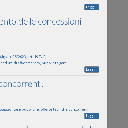
Leggi...
mento delle concessioni
d.lgs. n. 36/2023
,
art. 49 TUE
,
cedure di affidamernto
,
pubblicità gare
Leggi...
concorrenti.
 accesso
,
gare pubbliche
,
offerte tecniche concorrenti
Leggi...