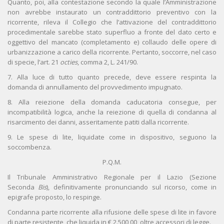
Quanto, poi, alla contestazione secondo la quale l’Amministrazione
non avrebbe instaurato un contraddittorio preventivo con la
ricorrente, rileva il Collegio che l’attivazione del contraddittorio
procedimentale sarebbe stato superfluo a fronte del dato certo e
oggettivo del mancato (completamento e) collaudo delle opere di
urbanizzazione a carico della ricorrente. Pertanto, soccorre, nel caso
di specie, l’art. 21
octies
, comma 2, L. 241/90.
7. Alla luce di tutto quanto precede, deve essere respinta la
domanda di annullamento del provvedimento impugnato.
8. Alla reiezione della domanda caducatoria consegue, per
incompatibilità logica, anche la reiezione di quella di condanna al
risarcimento dei danni, asseritamente patiti dalla ricorrente.
9. Le spese di lite, liquidate come in dispositivo, seguono la
soccombenza.
P.Q.M.
Il Tribunale Amministrativo Regionale per il Lazio (Sezione
Seconda
Bis
), definitivamente pronunciando sul ricorso, come in
epigrafe proposto, lo respinge.
Condanna parte ricorrente alla rifusione delle spese di lite in favore
di parte resistente, che liquida in € 2.500,00, oltre accessori di legge.