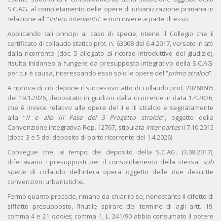
S.C.AG. al completamento delle opere di urbanizzazione primaria in
relazione all’ “
intero intervento
” e non invece a parte di esso.
Applicando tali principi al caso di specie, ritiene il Collegio che il
certificato di collaudo statico prot. n. 63008 del 6.4.2017, versato in atti
dalla ricorrente (doc. 5 allegato al ricorso introduttivo del giudizio),
risulta inidoneo a fungere da presupposto integrativo della S.C.AG.
per cui è causa, interessando esso solo le opere del “
primo stralcio
”.
A riprova di ciò depone il successivo atto di collaudo prot. 20268605
del 19.1.2026, depositato in giudizio dalla ricorrente in data 1.4.2026,
che è invece relativo alle opere del II e III stralcio e segnatamente
alla “
II e alla III Fase del 3 Progetto stralcio
”, oggetto della
Convenzione integrativa Rep. 12767, stipulata
inter partes
il 7.10.2015
(docc. 3 e 5 del deposito di parte ricorrente del 1.4.2026).
Consegue che, al tempo del deposito della S.C.AG. (3.08.2017),
difettavano i presupposti per il consolidamento della stessa,
sub
specie
di collaudo dell’intera opera oggetto delle due descritte
convenzioni urbanistiche.
Fermo quanto precede, rimane da chiarire se, nonostante il difetto di
siffatto presupposto, l’inutile spirare del termine di agli artt. 19,
comma 4 e 21
nonies
, comma 1, L. 241/90 abbia consumato il potere