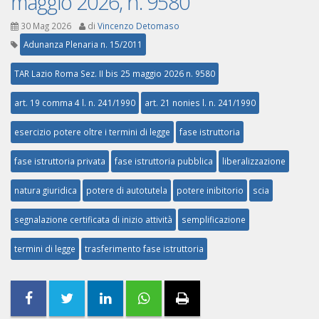
maggio 2026, n. 9580
30 Mag 2026
di
Vincenzo Detomaso
Adunanza Plenaria n. 15/2011
TAR Lazio Roma Sez. II bis 25 maggio 2026 n. 9580
art. 19 comma 4 l. n. 241/1990
art. 21 nonies l. n. 241/1990
esercizio potere oltre i termini di legge
fase istruttoria
fase istruttoria privata
fase istruttoria pubblica
liberalizzazione
natura giuridica
potere di autotutela
potere inibitorio
scia
segnalazione certificata di inizio attività
semplificazione
termini di legge
trasferimento fase istruttoria