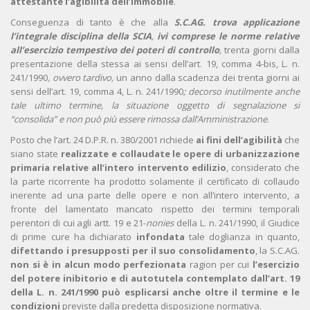
attestante l’agibilità dell’immobile
.
Conseguenza di tanto è che alla
S.C.AG. trova applicazione
l’integrale disciplina della SCIA
,
ivi comprese le norme relative
all’esercizio tempestivo dei poteri di controllo
,
trenta giorni dalla
presentazione della stessa ai sensi dell’art. 19, comma 4-bis, L. n.
241/1990
, ovvero tardivo,
un anno dalla scadenza dei trenta giorni ai
sensi dell’art. 19, comma 4, L. n. 241/1990
;
decorso inutilmente anche
tale ultimo termine, la situazione oggetto di segnalazione si
“consolida” e non può più essere rimossa dall’Amministrazione
.
Posto che l’art. 24 D.P.R. n. 380/2001 richiede
ai fini dell’agibilità
che
siano state
realizzate e collaudate le opere di urbanizzazione
primaria relative all’intero intervento edilizio
, considerato che
la parte ricorrente ha prodotto solamente il certificato di collaudo
inerente ad una parte delle opere e non all’intero intervento, a
fronte del lamentato mancato rispetto dei termini temporali
perentori di cui agli artt. 19 e 21-
nonies
della L. n. 241/1990, il Giudice
di prime cure ha dichiarato
infondata
tale doglianza in quanto,
difettando i presupposti per il suo
consolidamento
, la S.C.AG.
non si è in alcun modo perfezionata
ragion per cui
l’esercizio
del potere inibitorio e di autotutela contemplato dall’art. 19
della L. n. 241/1990 può esplicarsi anche oltre il termine e le
condizioni
previste dalla predetta disposizione normativa.