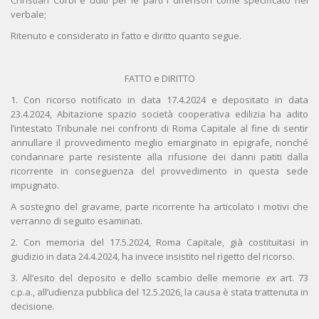
Christian Corbi e uditi per le parti i difensori come specificato nel
verbale;
Ritenuto e considerato in fatto e diritto quanto segue.
FATTO e DIRITTO
1. Con ricorso notificato in data 17.4.2024 e depositato in data
23.4.2024, Abitazione spazio società cooperativa edilizia ha adito
l’intestato Tribunale nei confronti di Roma Capitale al fine di sentir
annullare il provvedimento meglio emarginato in epigrafe, nonché
condannare parte resistente alla rifusione dei danni patiti dalla
ricorrente in conseguenza del provvedimento in questa sede
impugnato.
A sostegno del gravame, parte ricorrente ha articolato i motivi che
verranno di seguito esaminati.
2. Con memoria del 17.5.2024, Roma Capitale, già costituitasi in
giudizio in data 24.4.2024, ha invece insistito nel rigetto del ricorso.
3. All’esito del deposito e dello scambio delle memorie
ex
art. 73
c.p.a., all’udienza pubblica del 12.5.2026, la causa è stata trattenuta in
decisione.