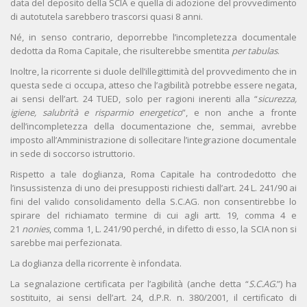
data del deposito della SCIA e quella di adozione del provvedimento
di autotutela sarebbero trascorsi quasi 8 anni.
Né, in senso contrario, deporrebbe l’incompletezza documentale
dedotta da Roma Capitale, che risulterebbe smentita
per tabulas
.
Inoltre, la ricorrente si duole dell’illegittimità del provvedimento che in
questa sede ci occupa, atteso che l’agibilità potrebbe essere negata,
ai sensi dell’art. 24 TUED, solo per ragioni inerenti alla “
sicurezza,
igiene, salubrità e risparmio energetico
”, e non anche a fronte
dell’incompletezza della documentazione che, semmai, avrebbe
imposto all’Amministrazione di sollecitare l’integrazione documentale
in sede di soccorso istruttorio.
Rispetto a tale doglianza, Roma Capitale ha controdedotto che
l’insussistenza di uno dei presupposti richiesti dall’art. 24 L. 241/90 ai
fini del valido consolidamento della S.C.AG. non consentirebbe lo
spirare del richiamato termine di cui agli artt. 19, comma 4 e
21
nonies
, comma 1, L. 241/90 perché, in difetto di esso, la SCIA non si
sarebbe mai perfezionata.
La doglianza della ricorrente è infondata.
La segnalazione certificata per l’agibilità (anche detta “
S.C.AG.
”) ha
sostituito, ai sensi dell’art. 24, d.P.R. n. 380/2001, il certificato di