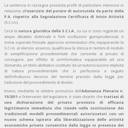
La sentenza in rassegna presenta profili di particolare interesse in
relazione all’
esercizio del potere di autotutela da parte della
P.A. rispetto alla Segnalazione Certificata di Inizio Attività
(S.C.I.A.).
Circa la
natura giuridica della S.C.I.A.
, su cui si sono registrati un
ampio dibattito dottrinale e forti oscillazioni giurisprudenziali, è
ormai superato l’iniziale approccio ermeneutico che, equiparando la
S.C.I.A. al silenzio assenso, qualificava la stessa in termini di modulo
di semplificazione procedimentale che consente al privato di
conseguire, per effetto di un’informativa equiparabile ad una
domanda, un titolo abilitativo costituito da un’autorizzazione implicita
di natura provvedimentale che si perfeziona a seguito
dell’infruttuoso decorso del termine previsto dalla legge per
l’adozione del provvedimento di divieto.
Invero, mediante la celebre pronuncia dell’
Adunanza Plenaria n.
15/2011
e l’intervento del legislatore, è stato chiarito che
trattasi di
una dichiarazione del privato provvista di efficacia
legittimante immediata che risiede nella sostituzione dei
tradizionali modelli provvedimentali autorizzatori con un
nuovo schema ispirato alla liberalizzazione delle attività
economiche private consentite dalla legge in presenza dei