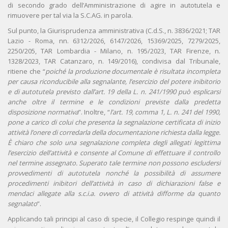
di secondo grado dell’Amministrazione di agire in autotutela e
rimuovere per tal via la S.C.AG. in parola.
Sul punto, la Giurisprudenza amministrativa (C.d.S., n. 3836/2021; TAR
Lazio - Roma, nn. 6312/2026, 6147/2026, 15369/2025, 7279/2025,
2250/205, TAR Lombardia - Milano, n. 195/2023, TAR Firenze, n.
1328/2023, TAR Catanzaro, n. 149/2016), condivisa dal Tribunale,
ritiene che “
poiché la produzione documentale è risultata incompleta
per causa riconducibile alla segnalante, l’esercizio del potere inibitorio
e di autotutela previsto dall’art. 19 della L. n. 241/1990 può esplicarsi
anche oltre il termine e le condizioni previste dalla predetta
disposizione normativa
”. Inoltre, “
l’art. 19, comma 1, L. n. 241 del 1990,
pone a carico di colui che presenta la segnalazione certificata di inizio
attività l’onere di corredarla della documentazione richiesta dalla legge.
È chiaro che solo una segnalazione completa degli allegati legittima
l’esercizio dell’attività e consente al Comune di effettuare il controllo
nel termine assegnato. Superato tale termine non possono escludersi
provvedimenti di autotutela nonché la possibilità di assumere
procedimenti inibitori dell’attività in caso di dichiarazioni false e
mendaci allegate alla s.c.i.a. ovvero di attività difforme da quanto
segnalato
”.
Applicando tali principi al caso di specie, il Collegio respinge quindi il