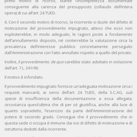
primo motivo di ricorso, stante l’incompletezza documentale
conseguente alla carenza del presupposto (collaudo dell’intera
opera) di cui all’art. 24 TUED.
6. Con il secondo motivo di ricorso, la ricorrente si duole del difetto di
motivazione del provvedimento impugnato, atteso che esso non
espliciterebbe, in modo adeguato, le ragioni poste a fondamento
dell’annullamento disposto, né conterrebbe la valutazione circa la
prevalenza dell’interesse pubblico concretamente perseguito
dall’Amministrazione con l’atto annullato rispetto a quello del privato.
Inoltre, il provvedimento
de quo
sarebbe stato adottato in violazione
dell’art. 7 L. 241/90.
Il motivo è infondato.
Il provvedimento impugnato fornisce un’adeguata motivazione circa i
requisiti mancanti, ai sensi dell’art. 24 TUED, della S.C.AG,
sub
specie
di insufficienza della documentazione a essa allegata;
circostanza quest’ultima che di per sé giustifica, anche alla luce di
quanto sopradetto, l’esercizio da parte dell’Amministrazione del
potere di secondo grado. Consegue che il provvedimento che in
questa sede ci occupa è immune dai vizi di difetto di motivazione e di
istruttoria dedotti dalla ricorrente.