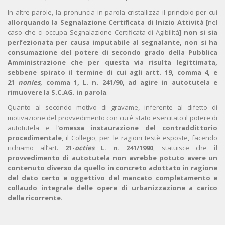
In altre parole, la pronuncia in parola cristallizza il principio per cui
allorquando la Segnalazione Certificata di Inizio Attività
[nel
caso che ci occupa Segnalazione Certificata di Agibilità]
non si sia
perfezionata per causa imputabile al segnalante, non si ha
consumazione del potere di secondo grado della Pubblica
Amministrazione che per questa via risulta legittimata,
sebbene spirato il termine di cui agli artt. 19, comma 4, e
21
nonies
, comma 1, L. n. 241/90, ad agire in autotutela e
rimuovere la S.C.AG. in parola
.
Quanto al secondo motivo di gravame, inferente al difetto di
motivazione del provvedimento con cui è stato esercitato il potere di
autotutela e l’
omessa instaurazione del contraddittorio
procedimentale
, il Collegio, per le ragioni testè esposte, facendo
richiamo all’art.
21-
octies
L. n. 241/1990
, statuisce che
il
provvedimento di autotutela non avrebbe potuto avere un
contenuto diverso da quello in concreto adottato in ragione
del dato certo e oggettivo del mancato completamento e
collaudo integrale delle opere di urbanizzazione a carico
della ricorrente
.