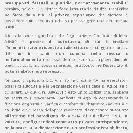
presupposti fattuali e giuridici normativamente stabiliti
;
peraltro, nella S.C.I.A. l’intera
fase istruttoria risulta trasferita
de facto
dalla P.A. al privato segnalante
che dichiara di
possedere tutti i requisiti richiesti per svolgere una determinata
attività.
Attesa la natura giuridica della Segnalazione Certificata di Inizio
Attività, il
potere di autotutela di cui è titolare
l’Amministrazione
rispetto a tale istituto
si atteggia in maniera
differente in quanto
non culmina nella revoca o
nell’annullamento
, non essendo in presenza di un provvedimento
amministrativo, ma
sostanziandosi piuttosto nell’esercizio di
poteri inibitori e/o repressivi
.
Nel caso di specie, la S.C.I.A. a fronte di cui la P.A. ha esercitato il
potere di autotutela è la
Segnalazione Certificata di Agibilità
di
cui all’
art. 24 d.P.R. n. 380/2001
(Testo Unico Edilizia) che, sebbene
ha sostituito il precedente Certificato di Agibilità conservando la
funzione originaria di verifica di conformità urbanistico - edilizia e di
salubrità e sicurezza dell’opera realizzata,
deve essere
sussunta
all’interno del paradigma della SCIA di cui all’art. 19 L. n.
241/1990
,
configurandosi come atto privato corrispondente,
nella prassi, alla dichiarazione di un professionista abilitato,