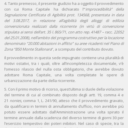
4. Tanto premesso, il presente giudizio ha a oggetto il provvedimento
con cui Roma Capitale ha dichiarato l’“
improcedibilità” della
Segnalazione Certificata di Agibilità prot. 134568, presentata in data
del 3.08.2017, in relazione all’agibilità degli alloggi di edilizia
convenzionata realizzati dalla ricorrente (in virtù di convenzione
stipulata ai sensi dell’art. 35 l. 865/71, con atto rep. 41487 – racc. 22052
del 25.01.2008), nell’ambito del programma costruttivo per la locazione
denominato “20.000 abitazioni in affitto” su aree ricadenti nel Piano di
Zona “B50 Monte Stallonara
”, a scomputo del contributo dovuto.
Il provvedimento in questa sede impugnato contiene una pluralità di
motivi ostativi, tra i quali, oltre all’incompletezza documentale, v’è
l’omesso rilascio del nulla osta obbligatorio, che avrebbe dovuto
adottare Roma Capitale, una volta completate le opere di
urbanizzazione da parte della ricorrente.
5. Con il primo motivo di ricorso, quest’ultima si duole della violazione
del termine di cui al combinato disposto degli artt. 19, comma 4 e
21
nonies
, comma 1, L. 241/90, atteso che il provvedimento gravato,
da qualificarsi in termini di annullamento d’ufficio, non avrebbe più
potuto essere adottato dall’Amministrazione una volta spirato il
termine annuale dalla scadenza del diverso termine di giorni 30 per
l’esercizio tempestivo dei poteri inibitori. Nel caso di specie, tra la