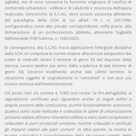
agibilità, ma di esso conserva la funzione originaria di verifica di
conformità urbanistico - edilizia e di salubrità e sicurezza dell’opera
realizzato. Sennonchè, la S.C.AG. deve essere sussunta all’interno
del paradigma della SCIA di cui all’art. 19 L. n. 241/1990,
configurandosi come atto privato corrispondente, nella prassi, alla
dichiarazione di un professionista abilitato, attestante l’agibilità
dell’immobile (TAR Salerno, n. 1265/2025).
Di conseguenza, alla S.C.AG. trova applicazione l’integrale disciplina
della SCIA, ivi comprese le norme relative all’esercizio tempestivo dei
poteri di controllo (entro il termine di giorni 30 dal deposito della
stessa), ovvero tardivo (un anno dalla scadenza di tale termine di
giorni 30). Decorso inutilmente anche tale ultimo termine, la
situazione oggetto di segnalazione si “consolida” e non può più
essere rimossa dall’Amministrazione.
Ciò posto, l’art. 24, comma 4, TUED così recita: “
ai fini dell'agibilità, la
segnalazione certificata può riguardare anche: a) singoli edifici o
singole porzioni della costruzione, purché funzionalmente autonomi,
qualora siano state realizzate e collaudate le opere di urbanizzazione
primaria relative all’intero intervento edilizio e siano state completate e
collaudate le parti strutturali connesse, nonché collaudati e certificati
gli impianti relativi alle parti comuni
”. In altre parole, la norma in
esame subordina il consolidamento della situazione oggetto della