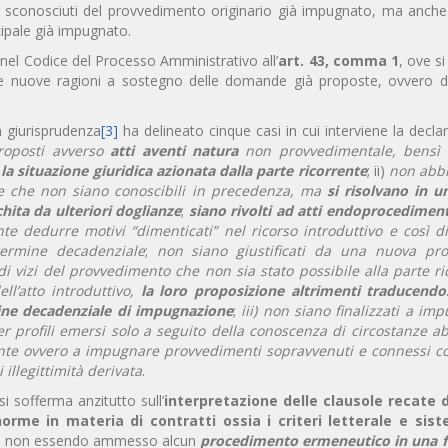
zi sconosciuti del provvedimento originario già impugnato, ma anche 
cipale già impugnato.
 nel Codice del Processo Amministrativo all’
art. 43, comma 1
, ove s
tte nuove ragioni a sostegno delle domande già proposte, ovvero
la giurisprudenza
[3]
ha delineato cinque casi in cui interviene la declar
roposti avverso
atti aventi natura
non provvedimentale, bensì 
 la situazione giuridica azionata dalla parte ricorrente
; ii)
non abb
nze che non siano conoscibili in precedenza, ma
si risolvano in 
hita da ulteriori doglianze
;
siano rivolti ad atti endoprocediment
e dedurre motivi “dimenticati” nel ricorso introduttivo e così dil
termine decadenziale
;
non siano giustificati da una nuova pr
 vizi del provvedimento che non sia stato possibile alla parte ri
l’atto introduttivo,
la loro proposizione altrimenti traducendo
mine decadenziale di impugnazione
;
iii)
non siano finalizzati a imp
r profili emersi solo a seguito della conoscenza di circostanze ab
ente ovvero a impugnare provvedimenti sopravvenuti e connessi co
i illegittimità derivata
.
si sofferma anzitutto sull’
interpretazione delle clausole recate 
norme in materia di contratti ossia i criteri letterale e sis
ie, non essendo ammesso alcun
procedimento ermeneutico in una 