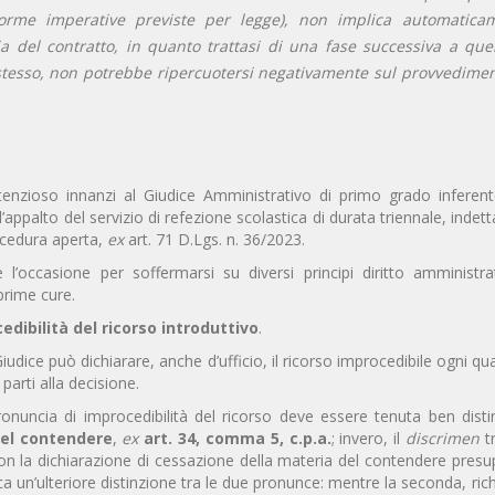
orme imperative previste per legge), non implica automatica
cia del contratto, in quanto trattasi di una fase successiva a quel
 stesso, non potrebbe ripercuotersi negativamente sul provvedimen
enzioso innanzi al Giudice Amministrativo di primo grado inferen
l’appalto del servizio di refezione scolastica di durata triennale, indet
ocedura aperta,
ex
art. 71 D.Lgs. n. 36/2023.
 l’occasione per soffermarsi su diversi principi diritto amministra
prime cure.
edibilità del ricorso introduttivo
.
 Giudice può dichiarare, anche d’ufficio, il ricorso improcedibile ogni qua
parti alla decisione.
ronuncia di improcedibilità del ricorso deve essere tenuta ben disti
el contendere
,
ex
art. 34, comma 5, c.p.a.
; invero, il
discrimen
t
on la dichiarazione di cessazione della materia del contendere pres
lica un’ulteriore distinzione tra le due pronunce: mentre la seconda, ri