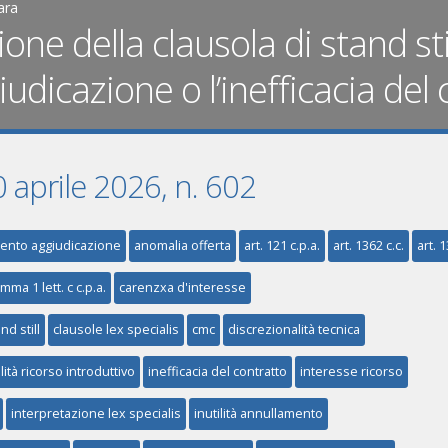
ara
one della clausola di stand st
iudicazione o l’inefficacia del
20 aprile 2026, n. 602
ento aggiudicazione
anomalia offerta
art. 121 c.p.a.
art. 1362 c.c.
art. 1
mma 1 lett. c c.p.a.
carenzxa d'interesse
nd still
clausole lex specialis
cmc
discrezionalità tecnica
ità ricorso introduttivo
inefficacia del contratto
interesse ricorso
interpretazione lex specialis
inutilità annullamento