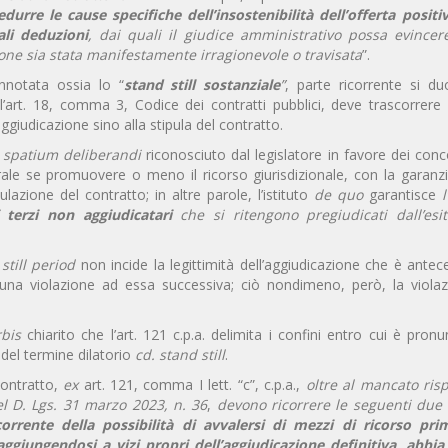
edurre le cause specifiche dell’insostenibilità dell’offerta posit
ali deduzioni
, dai quali il giudice amministrativo possa evincer
one sia stata manifestamente irragionevole o travisata
”.
nnotata ossia lo “
stand still sostanziale
”
, parte ricorrente si du
l’art. 18, comma 3, Codice dei contratti pubblici, deve trascorrere d
giudicazione sino alla stipula del contratto.
o
spatium deliberandi
riconosciuto dal legislatore in favore dei conco
le se promuovere o meno il ricorso giurisdizionale, con la garanzi
azione del contratto; in altre parole, l’istituto
de quo
garantisce
l
 terzi non aggiudicatari
che si ritengono pregiudicati dall’esit
still period
non incide la legittimità dell’aggiudicazione che è ante
una violazione ad essa successiva; ciò nondimeno, però, la violaz
rbis
chiarito che l’art. 121 c.p.a. delimita i confini entro cui è pronu
 del termine dilatorio
cd. stand still
.
 contratto,
ex
art. 121, comma I lett. “c”, c.p.a.,
oltre al mancato risp
del D. Lgs. 31 marzo 2023, n. 36
,
devono ricorrere le seguenti due u
corrente della possibilità di avvalersi di mezzi di ricorso pri
aggiungendosi a vizi propri dell’aggiudicazione definitiva, abbia 