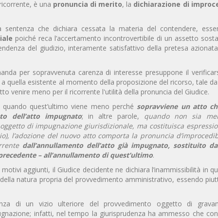
 ricorrente, è una
pronuncia di merito
, la
dichiarazione di improce
, la sentenza che dichiara cessata la materia del contendere, ess
iale
poiché reca l’accertamento incontrovertibile di un assetto sosta
endenza del giudizio, interamente satisfattivo della pretesa azionat
manda per sopravvenuta carenza di interesse presuppone il verificar
to a quella esistente al momento della proposizione del ricorso, tale d
atto venire meno per il ricorrente l'utilità della pronuncia del Giudice.
a quando quest’ultimo viene meno perché
sopravviene un atto c
nto dell’atto impugnato
; in altre parole,
quando non sia me
ggetto di impugnazione giurisdizionale, ma costituisca espressio
o), l’adozione del nuovo atto comporta la pronuncia d’improcedibi
orrente
dall’annullamento dell’atto già impugnato, sostituito d
precedente – all’annullamento di quest’ultimo
.
otivi aggiunti, il Giudice decidente ne dichiara l’inammissibilità in q
o della natura propria del provvedimento amministrativo, essendo piu
nza di un vizio ulteriore del provvedimento oggetto di grav
gnazione; infatti, nel tempo la giurisprudenza ha ammesso che con 