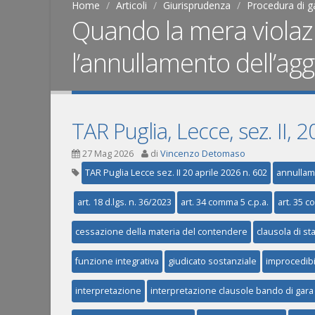
Home
Articoli
Giurisprudenza
Procedura di g
Quando la mera violazi
l’annullamento dell’agg
TAR Puglia, Lecce, sez. II, 
27 Mag 2026
di
Vincenzo Detomaso
TAR Puglia Lecce sez. II 20 aprile 2026 n. 602
annullam
art. 18 d.lgs. n. 36/2023
art. 34 comma 5 c.p.a.
art. 35 co
cessazione della materia del contendere
clausola di sta
funzione integrativa
giudicato sostanziale
improcedibil
interpretazione
interpretazione clausole bando di gara