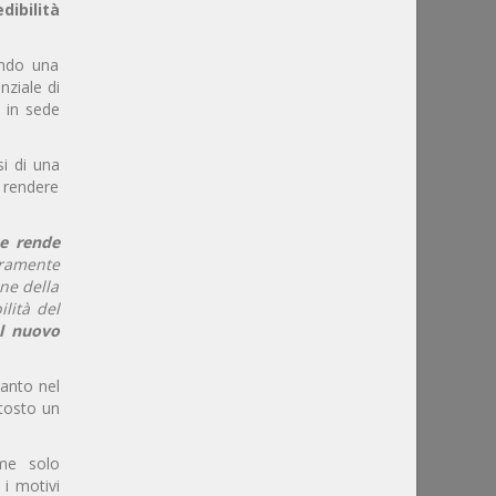
dibilità
endo una
nziale di
a in sede
si di una
a rendere
he rende
ramente
ne della
lità del
al nuovo
uanto nel
ttosto un
ame solo
i motivi