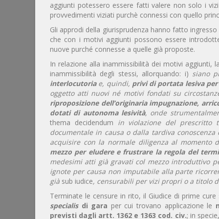
aggiunti potessero essere fatti valere non solo i vi
provvedimenti viziati purchè connessi con quello prin
Gli approdi della giurisprudenza hanno fatto ingresso
che con i motivi aggiunti possono essere introdo
nuove purché connesse a quelle già proposte.
In relazione alla inammissibilità dei motivi aggiunti, 
inammissibilità degli stessi, allorquando: i)
siano p
interlocutoria
e, quindi,
privi di portata lesiva per
oggetto atti nuovi né motivi fondati su circosta
riproposizione dell’originaria impugnazione, arricc
dotati di autonoma lesività
, onde strumentalment
thema decidendum
in violazione del prescritto 
documentale in causa o dalla tardiva conoscenza di
acquisire con la normale diligenza al momento del
mezzo per eludere e frustrare la regola del ter
medesimi atti già gravati col mezzo introduttivo pe
ignote per causa non imputabile alla parte ricorr
già
sub iudice
, censurabili per vizi propri o a titolo d
Terminate le censure in rito, il Giudice di prime cure 
specialis
di gara
per cui trovano applicazione le
previsti dagli artt. 1362 e 1363 cod. civ.
; in spec