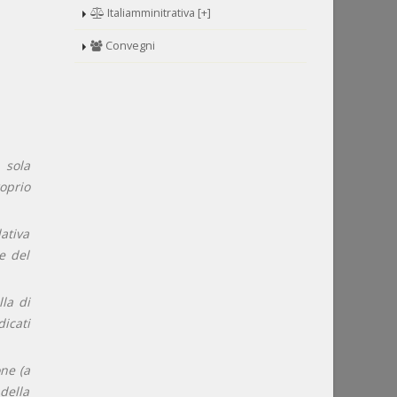
Italiamminitrativa [+]
Convegni
 sola
oprio
lativa
e del
lla di
dicati
one (a
della