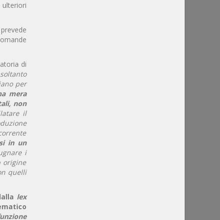
ulteriori
i prevede
 domande
atoria di
soltanto
iano per
una mera
ali, non
atare il
oduzione
corrente
si in un
ugnare i
 origine
n quelli
dalla
lex
tematico
funzione