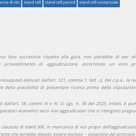
ncia di rito
stand still
stand still period
stand still sostanziale
na fase successiva rispetto alla gara, non potrebbe di per sé
te provvedimento di aggiudicazione, occorrendo un vizio pr
esupposti elencati dall’art. 121, comma 1, lett. c), del c.p.a., la re
te della possibilità di presentare ricorso prima della stipulazion
i dall’art. 18, commi III e IV, D. Lgs. n. 36 del 2023, infatti, è que
i operatori economici terzi non aggiudicatari che si ritengono pregiu
 clausola di
stand still
, in mancanza di vizi propri dell’aggiudicazi
rente che avrebbe dovuto essere escluso – violazione del principio 