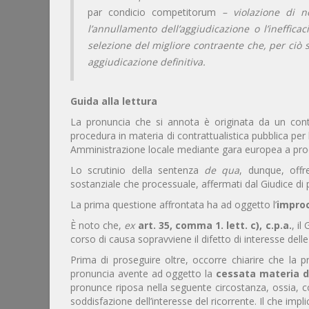
par condicio competitorum
– violazione di n
l’annullamento dell’aggiudicazione o l’ineffica
selezione del migliore contraente che, per ciò
aggiudicazione definitiva.
Guida alla lettura
La pronuncia che si annota è originata da un cont
procedura in materia di contrattualistica pubblica per 
Amministrazione locale mediante gara europea a pr
Lo scrutinio della sentenza
de qua
, dunque, offre
sostanziale che processuale, affermati dal Giudice di 
La prima questione affrontata ha ad oggetto l’
improc
È noto che,
ex
art. 35, comma 1. lett. c), c.p.a.
, il
corso di causa sopravviene il difetto di interesse delle 
Prima di proseguire oltre, occorre chiarire che la p
pronuncia avente ad oggetto la
cessata materia d
pronunce riposa nella seguente circostanza, ossia, c
soddisfazione dell’interesse del ricorrente. Il che imp