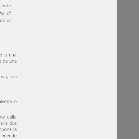
mente
la di
to di
te a una
ta da una
tivo, sia
lvolta in
nta dalla
ra le due
uppone la
chiedendo