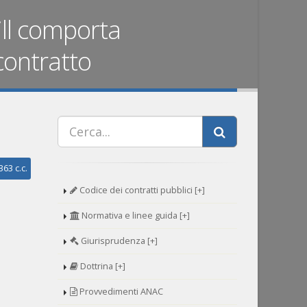
ill comporta
 contratto
363 c.c.
Codice dei contratti pubblici [+]
Normativa e linee guida [+]
Giurisprudenza [+]
Dottrina [+]
Provvedimenti ANAC