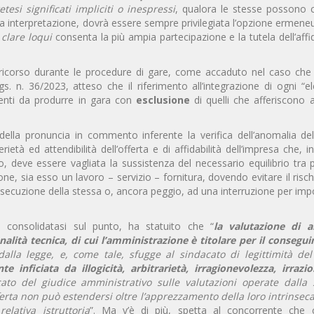
tesi significati impliciti o inespressi
, qualora le stesse possono 
ubbia interpretazione, dovrà essere sempre privilegiata l’opzione ermene
l
clare loqui
consenta la più ampia partecipazione e la tutela dell’af
 ricorso durante le procedure di gare, come accaduto nel caso che
gs. n. 36/2023, atteso che il riferimento all’integrazione di ogni “
menti da produrre in gara con
esclusione
di quelli che afferiscono al
ella pronuncia in commento inferente la verifica dell’anomalia dell
rietà ed attendibilità dell’offerta e di affidabilità dell’impresa che, i
o, deve essere vagliata la sussistenza del necessario equilibrio tra
e, sia esso un lavoro – servizio – fornitura, dovendo evitare il risch
esecuzione della stessa o, ancora peggio, ad una interruzione per impo
za consolidatasi sul punto, ha statuito che “
la valutazione di 
onalità tecnica, di cui l’amministrazione è titolare per il consegu
alla legge, e, come tale, sfugge al sindacato di legittimità del
inficiata da illogicità, arbitrarietà, irragionevolezza, irrazio
acato del giudice amministrativo sulle valutazioni operate dalla 
ferta non può estendersi oltre l’apprezzamento della loro intrinseca
elativa istruttoria
”. Ma v’è di più, spetta al concorrente che 