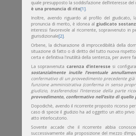
quale presupposto la soddisfazione dell’interesse del
è una pronuncia di rito
[1]
.
Inoltre, avendo riguardo al profilo del giudicato
pronuncia di merito, è idonea al
giudicato sostanz
interessi favorevole al ricorrente, sopravvenuto in p
giurisdizionale
[2]
.
Orbene, la dichiarazione di improcedibilità della do
situazione di fatto o di diritto del tutto nuova rispet
certa e definitiva l'inutilità della sentenza, per avere f
La sopravvenuta
carenza d’interesse
si configur
sostanzialmente inutile l’eventuale annullame
confermativo di un provvedimento precedente già o
funzione amministrativa (conferma in senso propri
giudizio, trasferendosi l’interesse della parte ric
provvedimento, confermativo nell’esito di quello 
Dopodichè, avendo il ricorrente proposto ricorso per m
caso di specie il giudizio ha ad oggetto un atto priv
atto interlocutorio.
Sovente accade che il ricorrente abbia conosce
successivamente alla proposizione del mezzo d’impu