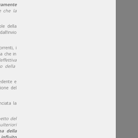
ivamente
e che la
ole della
all’invio
rrenti, i
a che in
’effettiva
o della
cedente e
ione del
nciata la
etto del
lteriori
ma della
influito