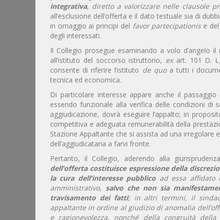
integrativa
, diretto a valorizzare nelle clausole pre
all’esclusione dell’offerta e il dato testuale sia di d
in omaggio ai principi del
favor partecipationis
e de
degli interessati.
Il Collegio prosegue esaminando a volo d’angelo il
all’istituto del soccorso istruttorio,
ex
art. 101 D. L
consente di riferire l’istituto
de quo
a tutti i docu
tecnica ed economica.
Di particolare interesse appare anche il passaggio d
essendo funzionale alla verifica delle condizioni di se
aggiudicazione, dovrà eseguire l’appalto; in proposit
competitiva e adeguata remunerabilità della prestazion
Stazione Appaltante che si assista ad una irregolare 
dell’aggiudicataria a farvi fronte.
Pertanto, il Collegio, aderendo alla giurispruden
dell’offerta costituisce espressione della discrezi
la cura dell’interesse pubblico
ad essa affidato d
amministrativo,
salvo che non sia manifestamente 
travisamento dei fatti
;
in altri termini, il sind
appaltante in ordine al giudizio di anomalia dell’of
e ragionevolezza, nonché della congruità della r