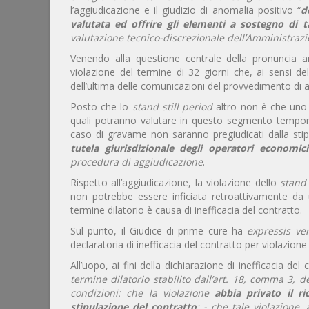
l’aggiudicazione e il giudizio di anomalia positivo “
d
valutata ed offrire gli elementi a sostegno di t
valutazione tecnico-discrezionale dell’Amministrazi
Venendo alla questione centrale della pronuncia a
violazione del termine di 32 giorni che, ai sensi del
dell’ultima delle comunicazioni del provvedimento di ag
Posto che lo
stand still period
altro non è che un
quali potranno valutare in questo segmento tempora
caso di gravame non saranno pregiudicati dalla stipul
tutela giurisdizionale degli operatori economici
procedura
di aggiudicazione
.
Rispetto all’aggiudicazione, la violazione dello
stand 
non potrebbe essere inficiata retroattivamente da 
termine dilatorio è causa di inefficacia del contratto.
Sul punto, il Giudice di prime cure ha
expressis ve
declaratoria di inefficacia del contratto per violazione
All’uopo, ai fini della dichiarazione di inefficacia del
termine dilatorio stabilito dall’art. 18, comma 3, 
condizioni: che la violazione
abbia privato il ri
stipulazione del contratto
; - che tale violazione,