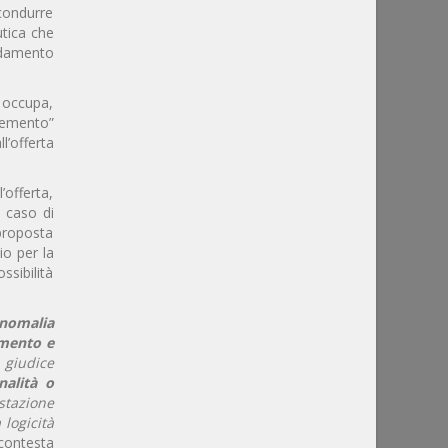
condurre
utica che
fidamento
 occupa,
elemento”
l’offerta
’offerta,
n caso di
 proposta
io per la
ssibilità
anomalia
imento e
 giudice
nalità o
stazione
 logicità
contesta