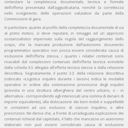
contestare la completezza documentale, tecnica e formale
dell’offerta presentata dall’aggiudicataria, nonché la correttezza
nello svolgimento delle operazioni valutative da parte della
Commissione di gara.
In particolare, quanto al profilo della completezza documentale di cui
al primo motivo, si deve reputare, in omaggio ad un approccio
sostanzialistico imperniato sulla regola del raggiungimento dello
scopo, che la mancata produzione dell’autonomo documento
programmatico operativo non possa essere considerata causa di
esclusione dell’offerta stessa, i quanto i relativi contenuti sono
ricavabili dal complessivo contenuto dell’offerta tecnica evincibile
dalla scheda A.5 allegata all’offerta tecnica stessa e dalla relazione
descrittiva. Segnatamente, il punto 3.3. della relazione descrittiva
(rubricato «Logistica inquilini durante i lavori») indica le modalità
operative in ordine alla sistemazione provvisoria degli inquilini
(prevista in una struttura alberghiera del centro urbano, o - in
alternativa - corrispondendo agli interessati una somma di denaro di
importo equivalente), alla dislocazione dei beni mobili e suppellettili
in
containers
ad uso esclusivo di ciascun inquilino, e altre
prescrizioni. Ne deriva che, a fronte di un’adeguata esplicazione dei
contenuti richiesti dal capitolato, il fatto che mancasse un autonomo
elaborato non può essere considerato causa di esclusione