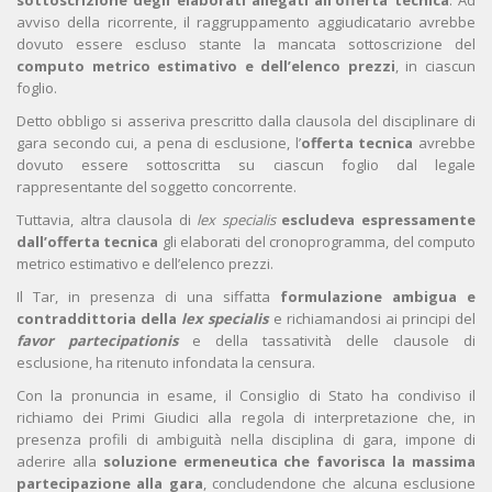
sottoscrizione degli elaborati allegati all’offerta tecnica
. Ad
avviso della ricorrente, il raggruppamento aggiudicatario avrebbe
dovuto essere escluso stante la mancata sottoscrizione del
computo metrico estimativo e dell’elenco prezzi
, in ciascun
foglio.
Detto obbligo si asseriva prescritto dalla clausola del disciplinare di
gara secondo cui, a pena di esclusione, l’
offerta tecnica
avrebbe
dovuto essere sottoscritta su ciascun foglio dal legale
rappresentante del soggetto concorrente.
Tuttavia, altra clausola di
lex specialis
escludeva espressamente
dall’offerta tecnica
gli elaborati del cronoprogramma, del computo
metrico estimativo e dell’elenco prezzi.
Il Tar, in presenza di una siffatta
formulazione ambigua e
contraddittoria della
lex specialis
e richiamandosi ai principi del
favor partecipationis
e della tassatività delle clausole di
esclusione, ha ritenuto infondata la censura.
Con la pronuncia in esame, il Consiglio di Stato ha condiviso il
richiamo dei Primi Giudici alla regola di interpretazione che, in
presenza profili di ambiguità nella disciplina di gara, impone di
aderire alla
soluzione ermeneutica che favorisca la massima
partecipazione alla gara
, concludendone che alcuna esclusione