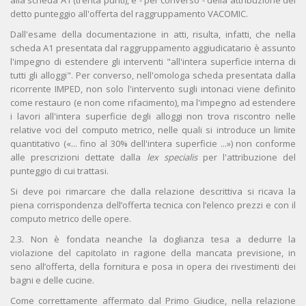
alla scheda A1 (trenta punti), e - per converso - della attribuzione del
detto punteggio all'offerta del raggruppamento VACOMIC.
Dall'esame della documentazione in atti, risulta, infatti, che nella
scheda A1 presentata dal raggruppamento aggiudicatario è assunto
l'impegno di estendere gli interventi "all'intera superficie interna di
tutti gli alloggi". Per converso, nell'omologa scheda presentata dalla
ricorrente IMPED, non solo l'intervento sugli intonaci viene definito
come restauro (e non come rifacimento), ma l'impegno ad estendere
i lavori all'intera superficie degli alloggi non trova riscontro nelle
relative voci del computo metrico, nelle quali si introduce un limite
quantitativo («... fino al 30% dell'intera superficie ...») non conforme
alle prescrizioni dettate dalla
lex specialis
per l'attribuzione del
punteggio di cui trattasi.
Si deve poi rimarcare che dalla relazione descrittiva si ricava la
piena corrispondenza dell’offerta tecnica con l’elenco prezzi e con il
computo metrico delle opere.
2.3. Non è fondata neanche la doglianza tesa a dedurre la
violazione del capitolato in ragione della mancata previsione, in
seno all’offerta, della fornitura e posa in opera dei rivestimenti dei
bagni e delle cucine.
Come correttamente affermato dal Primo Giudice, nella relazione