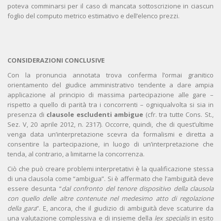
poteva comminarsi per il caso di mancata sottoscrizione in ciascun
foglio del computo metrico estimativo e dell’elenco prezzi.
CONSIDERAZIONI CONCLUSIVE
Con la pronuncia annotata trova conferma l’ormai granitico
orientamento del giudice amministrativo tendente a dare ampia
applicazione al principio di massima partecipazione alle gare –
rispetto a quello di parità tra i concorrenti – ogniqualvolta si sia in
presenza di
clausole escludenti ambigue
(cfr. tra tutte Cons. St.,
Sez. V, 20 aprile 2012, n. 2317). Occorre, quindi, che di quest’ultime
venga data un’interpretazione scevra da formalismi e diretta a
consentire la partecipazione, in luogo di un’interpretazione che
tenda, al contrario, a limitarne la concorrenza.
Ciò che può creare problemi interpretativi è la qualificazione stessa
di una clausola come “ambigua”. Si è affermato che l’ambiguità deve
essere desunta “
dal confronto del tenore dispositivo della clausola
con quello delle altre contenute nel medesimo atto di regolazione
della gara
”. E, ancora, che il giudizio di ambiguità deve scaturire da
una valutazione complessiva e di insieme della
lex specialis
in esito