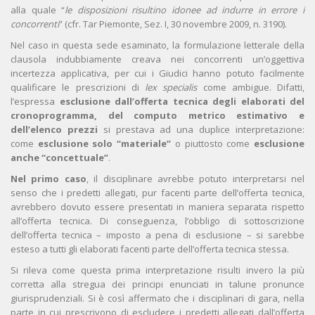
alla quale “
le disposizioni risultino idonee ad indurre in errore i
concorrenti
” (cfr. Tar Piemonte, Sez. I, 30 novembre 2009, n. 3190).
Nel caso in questa sede esaminato, la formulazione letterale della
clausola indubbiamente creava nei concorrenti un’oggettiva
incertezza applicativa, per cui i Giudici hanno potuto facilmente
qualificare le prescrizioni di
lex specialis
come ambigue. Difatti,
l’espressa
esclusione dall’offerta tecnica degli elaborati del
cronoprogramma, del computo metrico estimativo e
dell’elenco prezzi
si prestava ad una duplice interpretazione:
come
esclusione solo “materiale”
o piuttosto come
esclusione
anche “concettuale”
.
Nel primo caso
, il disciplinare avrebbe potuto interpretarsi nel
senso che i predetti allegati, pur facenti parte dell’offerta tecnica,
avrebbero dovuto essere presentati in maniera separata rispetto
all’offerta tecnica. Di conseguenza, l’obbligo di sottoscrizione
dell’offerta tecnica – imposto a pena di esclusione – si sarebbe
esteso a tutti gli elaborati facenti parte dell’offerta tecnica stessa.
Si rileva come questa prima interpretazione risulti invero la più
corretta alla stregua dei principi enunciati in talune pronunce
giurisprudenziali. Si è così affermato che i disciplinari di gara, nella
parte in cui prescrivono di escludere i predetti allegati dall’offerta