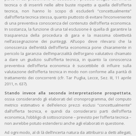
tecnica o di inserirli nelle altre buste rispetto a quella dell’offerta
tecnica, non hanno lo scopo di escluderli “concettualmente”
dall’offerta tecnica stessa, quanto piuttosto di evitare l’inconveniente
di una preventiva conoscenza del contenuto dell’offerta economica.
In sostanza, la funzione di una tal esclusione è quella di garantire la
trasparenza della procedura di gara e la massima obiettività
nell’assegnazione dei punteggi. All’uopo deve rilevarsi che la
conoscenza dell’entità dell’offerta economica pone chiaramente in
pericolo la garanzia dell’imparzialità dell’organo valutativo chiamato
a dare un giudizio sull’offerta tecnica, in quanto la conoscenza
preventiva dell’offerta economica è suscettibile di influire sulla
valutazione dell’offerta tecnica in modo non conforme alla parità di
trattamento dei concorrenti (cfr. Tar Puglia, Lecce, Sez. III, 11 aprile
2011, n. 637).
Stando invece alla seconda interpretazione prospettata
,
ossia considerando gli elaborati del cronoprogramma, del computo
metrico estimativo e dell’elenco prezzi esclusi “concettualmente”
dall’offerta tecnica, e quindi da considerarsi parti dell’offerta
economica, l’obbligo di sottoscrizione – previsto per l’offerta tecnica –
non avrebbe potuto estendersi anche agli elaborati in questione.
Ad ogni modo, al di là dell’incerta natura da attribuirsi a detti allegati,