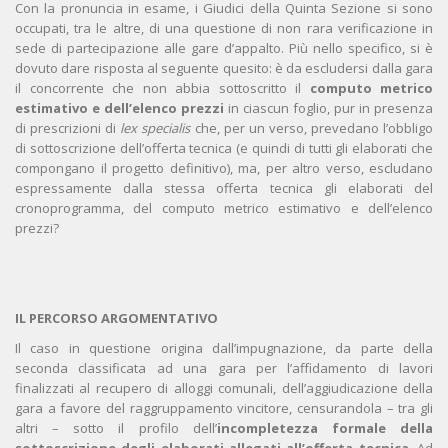
Con la pronuncia in esame, i Giudici della Quinta Sezione si sono
occupati, tra le altre, di una questione di non rara verificazione in
sede di partecipazione alle gare d’appalto. Più nello specifico, si è
dovuto dare risposta al seguente quesito: è da escludersi dalla gara
il concorrente che non abbia sottoscritto il
computo metrico
estimativo e dell’elenco prezzi
in ciascun foglio, pur in presenza
di prescrizioni di
lex specialis
che, per un verso, prevedano l’obbligo
di sottoscrizione dell’offerta tecnica (e quindi di tutti gli elaborati che
compongano il progetto definitivo), ma, per altro verso, escludano
espressamente dalla stessa offerta tecnica gli elaborati del
cronoprogramma, del computo metrico estimativo e dell’elenco
prezzi?
IL PERCORSO ARGOMENTATIVO
Il caso in questione origina dall’impugnazione, da parte della
seconda classificata ad una gara per l’affidamento di lavori
finalizzati al recupero di alloggi comunali, dell’aggiudicazione della
gara a favore del raggruppamento vincitore, censurandola – tra gli
altri – sotto il profilo dell’
incompletezza formale della