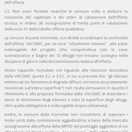
dell'offerta.
2.2. Non sono fondate neanche le censure volte a dedurre la
violazione del capitolato e dei criteri di valutazione dell’offerta
tecnica, in ordine all’ assegnazione di trenta punti di valutazione
della voce A1 della tabella offerta qualitativa.
Le censure di parte ricorrente, ove dirette a contestare la conformità
dell'offerta VACOMIC, per la voce "rifacimento intonaci" ,alla parte
inderogabile del progetto (che comprendeva solo le zone
cucina/pranzo e bagno dei 72 alloggi) non trovano sostegno nella
disciplina di gara e nella documentazione relativa all’offerta.
Anche l’appunto formulato con riguardo alla relazione descrittiva
della VACOMIC (punto 3.2. e 3.2.5., in cui si prevede che "gli intonaci
interessati da fenomeni di degrado diffuso verranno accuratamente
revisionati sull'intera superficie") non risulta persuasivo in quanto il
riferimento è alla proposta formulata dalla VACOMIC di estendere i
lavori di rifacimento degli intonaci a tutta la superficie degli alloggi,
oltre quella obbligatoria e inderogabile (sopra richiamata).
Inoltre, le censure della ricorrente non consentono di superare i
motivi posti dalla commissione aggiudicatrice a base della mancata
assegnazione alla offerta della IMPED del punteggio aggiuntivo di cui