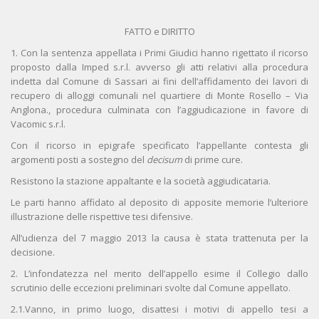
FATTO e DIRITTO
1. Con la sentenza appellata i Primi Giudici hanno rigettato il ricorso
proposto dalla Imped s.r.l. avverso gli atti relativi alla procedura
indetta dal Comune di Sassari ai fini dell’affidamento dei lavori di
recupero di alloggi comunali nel quartiere di Monte Rosello – Via
Anglona., procedura culminata con l’aggiudicazione in favore di
Vacomic s.r.l.
Con il ricorso in epigrafe specificato l’appellante contesta gli
argomenti posti a sostegno del
decisum
di prime cure.
Resistono la stazione appaltante e la società aggiudicataria.
Le parti hanno affidato al deposito di apposite memorie l’ulteriore
illustrazione delle rispettive tesi difensive.
All’udienza del 7 maggio 2013 la causa è stata trattenuta per la
decisione.
2. L’infondatezza nel merito dell’appello esime il Collegio dallo
scrutinio delle eccezioni preliminari svolte dal Comune appellato.
2.1.Vanno, in primo luogo, disattesi i motivi di appello tesi a