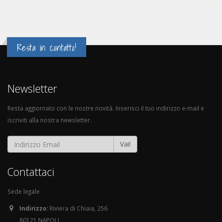
Resta in contatto!
Newsletter
Resta aggiornato con le nostre novità. Inserisci il tuo indirizzo e-mail e
iscriviti alla nostra newsletter.
Vai!
Contattaci
Sede legale
Indirizzo:
Riviera di Chiaia, 256
80121 NAPOLI