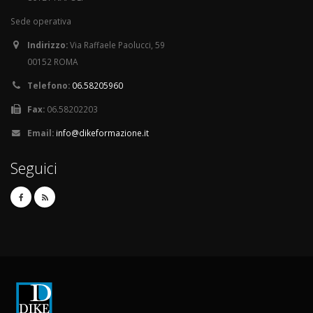
Sede operativa
Indirizzo:
Via Raffaele Paolucci, 59
00152 ROMA
Telefono:
06.58205960
Fax:
06.58202203
Email:
info@dikeformazione.it
Seguici