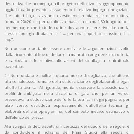
descrittiva che accompagna il progetto definitivo il raggruppamento
aggiudicatario prevede, assumendo il relativo impegno negoziale,
che tutti i bagni avranno rivestimenti in piastrelle monocottura
formato 20x20 cm per un'altezza massima di cm. 1,80 lungo tutto il
perimetro»; e che tutte le cucine dovranno essere rivestite con la
stessa tipologia di piastrelle " ... per una superficie massima di 4
mq.".
Non possono pertanto essere condivise le argomentazioni svolte
dalla ricorrente al fine di dedurre la mancata congruenza tra offerta
e capitolato e le relative alterazioni del sinallagma contrattuale
paventate.
2.4.Non fondato è inoltre il quarto mezzo di doglianza, che attiene
alla completezza formale della sottoscrizione degli elaborati allegati
all’offerta tecnica. Al riguardo, merita osservare la sussistenza di
profili di ambiguità nella disciplina di gara che, per un verso,
prevedeva la sottoscrizione dell’offerta tecnica in ogni pagina e, per
altro verso, escludeva espressamente dall’offerta tecnica gli
elaborati del cronoprogramma, del computo metrico estimativo e
dell’elenco dei prezzi.
Alla stregua di detti aspetti di incertezza del quadro delle regole, è
da condividere il richiamo dei Primi Giudici alla regola di