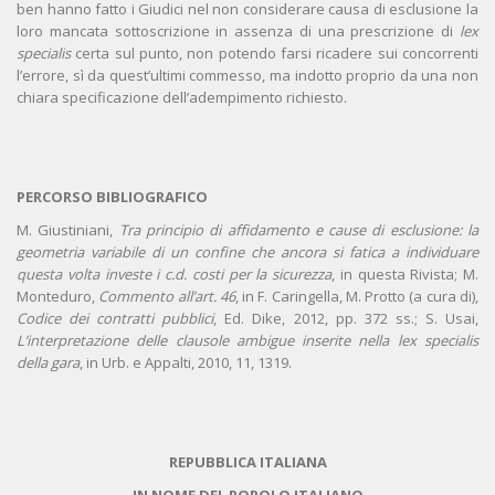
ben hanno fatto i Giudici nel non considerare causa di esclusione la
loro mancata sottoscrizione in assenza di una prescrizione di
lex
specialis
certa sul punto, non potendo farsi ricadere sui concorrenti
l’errore, sì da quest’ultimi commesso, ma indotto proprio da una non
chiara specificazione dell’adempimento richiesto.
PERCORSO BIBLIOGRAFICO
M. Giustiniani,
Tra principio di affidamento e cause di esclusione: la
geometria variabile di un confine che ancora si fatica a individuare
questa volta investe i c.d. costi per la sicurezza
, in questa Rivista; M.
Monteduro,
Commento all’art. 46
, in F. Caringella, M. Protto (a cura di),
Codice dei contratti pubblici
, Ed. Dike, 2012, pp. 372 ss.; S. Usai,
L’interpretazione delle clausole ambigue inserite nella lex specialis
della gara
, in Urb. e Appalti, 2010, 11, 1319.
REPUBBLICA ITALIANA