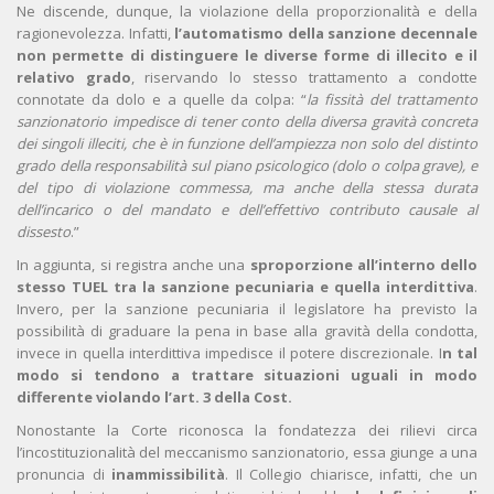
Ne discende, dunque, la violazione della proporzionalità e della
ragionevolezza. Infatti,
l’automatismo della sanzione decennale
non permette di distinguere le diverse forme di illecito e il
relativo grado
, riservando lo stesso trattamento a condotte
connotate da dolo e a quelle da colpa: “
la fissità del trattamento
sanzionatorio impedisce di tener conto della diversa gravità concreta
dei singoli illeciti, che è in funzione dell
’
ampiezza non solo del distinto
grado della responsabilità sul piano psicologico (dolo o colpa grave), e
del tipo di violazione commessa, ma anche della stessa durata
dell
’
incarico o del mandato e dell
’
effettivo contributo causale al
dissesto
.”
In aggiunta, si registra anche una
sproporzione all’interno dello
stesso TUEL tra la sanzione pecuniaria e quella interdittiva
.
Invero, per la sanzione pecuniaria il legislatore ha previsto la
possibilità di graduare la pena in base alla gravità della condotta,
invece in quella interdittiva impedisce il potere discrezionale. I
n tal
modo si tendono a trattare situazioni uguali in modo
differente violando l’art. 3 della Cost.
Nonostante la Corte riconosca la fondatezza dei rilievi circa
l’incostituzionalità del meccanismo sanzionatorio, essa giunge a una
pronuncia di
inammissibilità
. Il Collegio chiarisce, infatti, che un