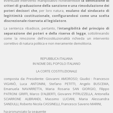
eventuale intervento manipolativo richiederebbe
la definizione di
criteri di graduazione della sanzione e una rimodulazione dei
poteri decisori che
, per loro natura,
esulano dal sindacato di
legittimità costituzionale, configurandosi come una scelta
discrezionale riservata al legislatore.
La sentenza ribadisce, pertanto, l'
intangibilità del principio di
separazione dei poteri e della riserva di legge
, sottolineando
come la rimozione dell'incostituzionalità richieda un intervento
correttivo di natura politica e non meramente demolitoria.
REPUBBLICA ITALIANA
IN NOME DEL POPOLO ITALIANO
LA CORTE COSTITUZIONALE
composta da: Presidente: Giovanni AMOROSO; Giudici : Francesco
VIGANÒ, Luca ANTONINI, Stefano PETITTI, Angelo BUSCEMA,
Emanuela NAVARRETTA, Maria Rosaria SAN GIORGIO, Filippo
PATRONI GRIFFI, Marco D’ALBERTI, Giovanni PITRUZZELLA, Antonella
SCIARRONE ALIBRANDI, Massimo LUCIANI, Maria Alessandra
SANDULLI, Roberto Nicola CASSINELLI, Francesco Saverio MARINI,
ha pronunciato la seguente