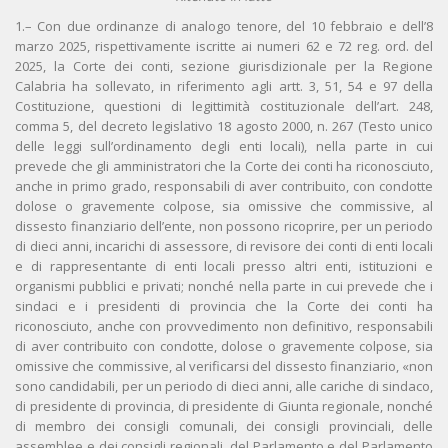
1.– Con due ordinanze di analogo tenore, del 10 febbraio e dell’8
marzo 2025, rispettivamente iscritte ai numeri 62 e 72 reg. ord. del
2025, la Corte dei conti, sezione giurisdizionale per la Regione
Calabria ha sollevato, in riferimento agli artt. 3, 51, 54 e 97 della
Costituzione, questioni di legittimità costituzionale dell’art. 248,
comma 5, del decreto legislativo 18 agosto 2000, n. 267 (Testo unico
delle leggi sull’ordinamento degli enti locali), nella parte in cui
prevede che gli amministratori che la Corte dei conti ha riconosciuto,
anche in primo grado, responsabili di aver contribuito, con condotte
dolose o gravemente colpose, sia omissive che commissive, al
dissesto finanziario dell’ente, non possono ricoprire, per un periodo
di dieci anni, incarichi di assessore, di revisore dei conti di enti locali
e di rappresentante di enti locali presso altri enti, istituzioni e
organismi pubblici e privati; nonché nella parte in cui prevede che i
sindaci e i presidenti di provincia che la Corte dei conti ha
riconosciuto, anche con provvedimento non definitivo, responsabili
di aver contribuito con condotte, dolose o gravemente colpose, sia
omissive che commissive, al verificarsi del dissesto finanziario, «non
sono candidabili, per un periodo di dieci anni, alle cariche di sindaco,
di presidente di provincia, di presidente di Giunta regionale, nonché
di membro dei consigli comunali, dei consigli provinciali, delle
assemblee e dei consigli regionali, del Parlamento e del Parlamento