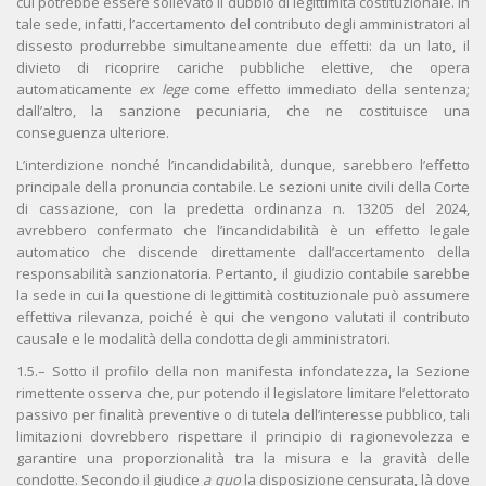
cui potrebbe essere sollevato il dubbio di legittimità costituzionale. In
tale sede, infatti, l’accertamento del contributo degli amministratori al
dissesto produrrebbe simultaneamente due effetti: da un lato, il
divieto di ricoprire cariche pubbliche elettive, che opera
automaticamente
ex lege
come effetto immediato della sentenza;
dall’altro, la sanzione pecuniaria, che ne costituisce una
conseguenza ulteriore.
L’interdizione nonché l’incandidabilità, dunque, sarebbero l’effetto
principale della pronuncia contabile. Le sezioni unite civili della Corte
di cassazione, con la predetta ordinanza n. 13205 del 2024,
avrebbero confermato che l’incandidabilità è un effetto legale
automatico che discende direttamente dall’accertamento della
responsabilità sanzionatoria. Pertanto, il giudizio contabile sarebbe
la sede in cui la questione di legittimità costituzionale può assumere
effettiva rilevanza, poiché è qui che vengono valutati il contributo
causale e le modalità della condotta degli amministratori.
1.5.– Sotto il profilo della non manifesta infondatezza, la Sezione
rimettente osserva che, pur potendo il legislatore limitare l’elettorato
passivo per finalità preventive o di tutela dell’interesse pubblico, tali
limitazioni dovrebbero rispettare il principio di ragionevolezza e
garantire una proporzionalità tra la misura e la gravità delle
condotte. Secondo il giudice
a quo
la disposizione censurata, là dove