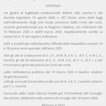
SENTENZA
nei giudizi di legittimità costituzionale dell’art. 248, comma 5, del
decreto legislativo 18 agosto 2000, n. 267 (Testo unico delle leggi
sull’ordinamento degli enti locali), promossi dalla Corte dei conti,
sezione giurisdizionale per la Regione Calabria, con ordinanze del
10 febbraio 2025 e dell’8 marzo 2025, rispettivamente iscritte ai
numeri 62 e 72 del registro ordinanze
2025 e pubblicate nella
Gazzetta Ufficiale
della Repubblica numeri 16
e 18, prima serie speciale, dell’anno 2025.
Visti
gli atti di costituzione di D. L.P., di M. B. e R. S., di F. C. e di L. V.,
nonché gli atti di intervento di E. G., di M. D.A., di V. S., di F. I. e del
Procuratore generale presso la Corte dei conti;
udito
nell’udienza pubblica del 10 marzo 2026 il Giudice relatore
Angelo Buscema;
uditi
gli avvocati Oreste Morcavallo per M. B. e R. S., Carmelo Salerno
per F. C. nonché
l’avvocato dello Stato Fabrizio Fedeli per il Presidente del Consiglio
dei ministri;
deliberato
nella camera di consiglio del 10 marzo 2026.
Ritenuto in fatto