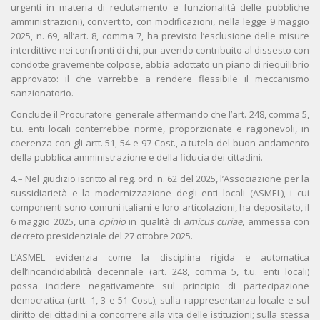
urgenti in materia di reclutamento e funzionalità delle pubbliche
amministrazioni), convertito, con modificazioni, nella legge 9 maggio
2025, n. 69, all’art. 8, comma 7, ha previsto l’esclusione delle misure
interdittive nei confronti di chi, pur avendo contribuito al dissesto con
condotte gravemente colpose, abbia adottato un piano di riequilibrio
approvato: il che varrebbe a rendere flessibile il meccanismo
sanzionatorio.
Conclude il Procuratore generale affermando che l’art. 248, comma 5,
t.u. enti locali conterrebbe norme, proporzionate e ragionevoli, in
coerenza con gli artt. 51, 54 e 97 Cost., a tutela del buon andamento
della pubblica amministrazione e della fiducia dei cittadini.
4.– Nel giudizio iscritto al reg. ord. n. 62 del 2025, l’Associazione per la
sussidiarietà e la modernizzazione degli enti locali (ASMEL), i cui
componenti sono comuni italiani e loro articolazioni, ha depositato, il
6 maggio 2025, una
opinio
in qualità di
amicus curiae
, ammessa con
decreto presidenziale del 27 ottobre 2025.
L’ASMEL evidenzia come la disciplina rigida e automatica
dell’incandidabilità decennale (art. 248, comma 5, t.u. enti locali)
possa incidere negativamente sul principio di partecipazione
democratica (artt. 1, 3 e 51 Cost.); sulla rappresentanza locale e sul
diritto dei cittadini a concorrere alla vita delle istituzioni; sulla stessa