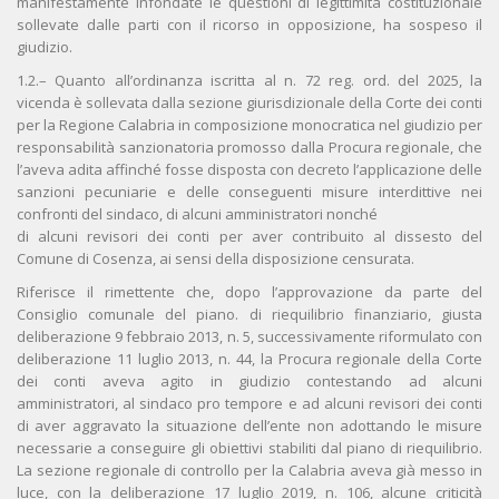
manifestamente infondate le questioni di legittimità costituzionale
sollevate dalle parti con il ricorso in opposizione, ha sospeso il
giudizio.
1.2.– Quanto all’ordinanza iscritta al n. 72 reg. ord. del 2025, la
vicenda è sollevata dalla sezione giurisdizionale della Corte dei conti
per la Regione Calabria in composizione monocratica nel giudizio per
responsabilità sanzionatoria promosso dalla Procura regionale, che
l’aveva adita affinché fosse disposta con decreto l’applicazione delle
sanzioni pecuniarie e delle conseguenti misure interdittive nei
confronti del sindaco, di alcuni amministratori nonché
di alcuni revisori dei conti per aver contribuito al dissesto del
Comune di Cosenza, ai sensi della disposizione censurata.
Riferisce il rimettente che, dopo l’approvazione da parte del
Consiglio comunale del piano. di riequilibrio finanziario, giusta
deliberazione 9 febbraio 2013, n. 5, successivamente riformulato con
deliberazione 11 luglio 2013, n. 44, la Procura regionale della Corte
dei conti aveva agito in giudizio contestando ad alcuni
amministratori, al sindaco pro tempore e ad alcuni revisori dei conti
di aver aggravato la situazione dell’ente non adottando le misure
necessarie a conseguire gli obiettivi stabiliti dal piano di riequilibrio.
La sezione regionale di controllo per la Calabria aveva già messo in
luce, con la deliberazione 17 luglio 2019, n. 106, alcune criticità