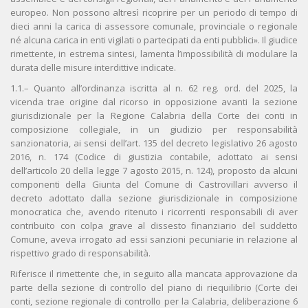
europeo. Non possono altresì ricoprire per un periodo di tempo di
dieci anni la carica di assessore comunale, provinciale o regionale
né alcuna carica in enti vigilati o partecipati da enti pubblici». Il giudice
rimettente, in estrema sintesi, lamenta l’impossibilità di modulare la
durata delle misure interdittive indicate.
1.1.– Quanto all’ordinanza iscritta al n. 62 reg. ord. del 2025, la
vicenda trae origine dal ricorso in opposizione avanti la sezione
giurisdizionale per la Regione Calabria della Corte dei conti in
composizione collegiale, in un giudizio per responsabilità
sanzionatoria, ai sensi dell’art. 135 del decreto legislativo 26 agosto
2016, n. 174 (Codice di giustizia contabile, adottato ai sensi
dell’articolo 20 della legge 7 agosto 2015, n. 124), proposto da alcuni
componenti della Giunta del Comune di Castrovillari avverso il
decreto adottato dalla sezione giurisdizionale in composizione
monocratica che, avendo ritenuto i ricorrenti responsabili di aver
contribuito con colpa grave al dissesto finanziario del suddetto
Comune, aveva irrogato ad essi sanzioni pecuniarie in relazione al
rispettivo grado di responsabilità.
Riferisce il rimettente che, in seguito alla mancata approvazione da
parte della sezione di controllo del piano di riequilibrio (Corte dei
conti, sezione regionale di controllo per la Calabria, deliberazione 6