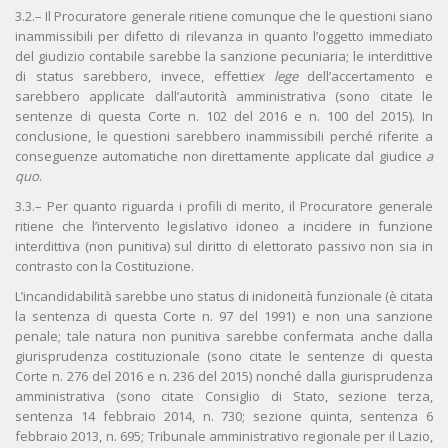
3.2.– Il Procuratore generale ritiene comunque che le questioni siano
inammissibili per difetto di rilevanza in quanto l’oggetto immediato
del giudizio contabile sarebbe la sanzione pecuniaria; le interdittive
di status sarebbero, invece, effetti
ex lege
dell’accertamento e
sarebbero applicate dall’autorità amministrativa (sono citate le
sentenze di questa Corte n. 102 del 2016 e n. 100 del 2015). In
conclusione, le questioni sarebbero inammissibili perché riferite a
conseguenze automatiche non direttamente applicate dal giudice
a
quo
.
3.3.– Per quanto riguarda i profili di merito, il Procuratore generale
ritiene che l’intervento legislativo idoneo a incidere in funzione
interdittiva (non punitiva) sul diritto di elettorato passivo non sia in
contrasto con la Costituzione.
L’incandidabilità sarebbe uno status di inidoneità funzionale (è citata
la sentenza di questa Corte n. 97 del 1991) e non una sanzione
penale; tale natura non punitiva sarebbe confermata anche dalla
giurisprudenza costituzionale (sono citate le sentenze di questa
Corte n. 276 del 2016 e n. 236 del 2015) nonché dalla giurisprudenza
amministrativa (sono citate Consiglio di Stato, sezione terza,
sentenza 14 febbraio 2014, n. 730; sezione quinta, sentenza 6
febbraio 2013, n. 695; Tribunale amministrativo regionale per il Lazio,