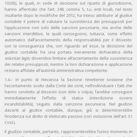
13205), le quali, in sede di decisione sul riparto di giurisdizione,
hanno affermato che l’art. 248, comma 5, t.u. enti locali, nel testo
risultante dopo le modifiche del 2012, ha inteso attribuire al giudice
contabile il potere di valutare la sussistenza dei presupposti per
l’applicazione non solo delle sanzioni pecuniarie, ma anche delle
sanzioni interdittive, le quali conseguono, tuttavia, come effetto
automatico dall’accertamento della responsabilità per il dissesto:
con la conseguenza che, con riguardo ad esse, la decisione del
giudice contabile ha una portata meramente dichiarativa della
voluntas legis
, dovendosi limitare all’accertamento della sussistenza
dei relativi presupposti, mentre la loro dichiarazione e applicazione
restano affidate all’autorità amministrativa competente.
1.4.– In punto di rilevanza la Sezione rimettente sostiene che
l’accertamento svolto dalla Corte dei conti, nell’individuare i fatti che
hanno condotto al dissesto (con dolo o colpa), farebbe conseguire
immediatamente l’effetto di status (interdizione ovvero
incandidabilità), seguito dalla sanzione pecuniaria. Nel giudizio
davanti al giudice contabile, dunque, già si determinerebbe
l’incidenza sul diritto di elettorato passivo (con violazione dell’art. 51
Cost.).
Il giudizio contabile, pertanto, rappresenterebbe l’unico momento in