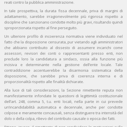
reati contro la pubblica amministrazione.
In tale prospettiva, la durata fissa decennale, priva di margini di
adattamento, sarebbe irragionevolmente più rigorosa rispetto a
discipline che sanzionano condotte molto più gravi, risultando quindi
sproporzionata rispetto al fine perseguito.
Un ulteriore profilo di incoerenza normativa viene individuato nel
fatto che la disposizione censurata, pur vietando agli amministratori
che abbiano contribuito al dissesto di assumere incarichi come
assessori, revisori dei conti o rappresentanti presso enti, non
preclude loro la candidatura a sindaco, ossia alla funzione più
incisiva e determinante nella gestione dell’ente locale. Tale
contraddizione accentuerebbe la disarmonia sistematica della
disposizione, che sarebbe priva di coerenza interna e di
proporzionalità rispetto alle finalità dichiarate.
Alla luce di tali considerazioni, la Sezione rimettente reputa non
manifestamente infondate le questioni di legittimità costituzionale
dell’art. 248, comma 5, t.u. enti locali, nella parte in cui prevede
un’incandidabilità automatica e decennale, anche per condotte
colpose e meramente concausali, senza distinguere tra intensità del
dolo o della colpa, rilievo del contributo causale o epoca dei fatti.