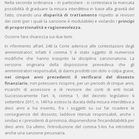
Nella seconda ordinanza – in particolare - si contestava la mancata
possibilità di graduare la misura interdittiva in base alla gravità del
fatto, creando una
disparit
à di trattamento
rispetto ai revisori
dei conti (per i quali la sanzione è modulabile) e violando i
principi
di proporzionalità e ragionevolezza.
Occorre fare chiarezza sui due temi.
In riferimento all’art. 248 la Corte aderisce alle contestazioni degli
amministratori; infatti il comma 5 è stato oggetto di numerose
modifiche che hanno inasprito la disciplina sanzionatoria. La
versione originaria della disposizione prevedeva che gli
amministratori responsabili, di danni prodotti con dolo o colpa grave,
nei cinque anni precedenti il verificarsi del dissesto
finanziario
, non potessero ricoprire, per un periodo di cinque anni,
incarichi di assessore e di revisore dei conti di enti locali.
Successivamente l’art. 6, comma 1, del decreto legislativo 6
settembre 2011, n. 149 ha esteso la durata della misura interdittiva a
dieci anni e ha inserito, fra i soggetti su cui far ricadere le
conseguenze del dissesto, laddove ritenuti responsabili, anche i
sindaci e i presidenti di provincia, disponendone l’incandidabilità per
dieci anni. Da ultimo, l’introduzione del comma 5-bis ha introdotto
anche una sanzione pecuniaria.