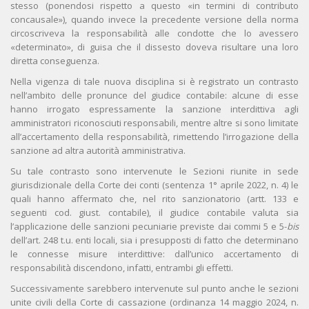
stesso (ponendosi rispetto a questo «in termini di contributo
concausale»), quando invece la precedente versione della norma
circoscriveva la responsabilità alle condotte che lo avessero
«determinato», di guisa che il dissesto doveva risultare una loro
diretta conseguenza.
Nella vigenza di tale nuova disciplina si è registrato un contrasto
nell’ambito delle pronunce del giudice contabile: alcune di esse
hanno irrogato espressamente la sanzione interdittiva agli
amministratori riconosciuti responsabili, mentre altre si sono limitate
all’accertamento della responsabilità, rimettendo l’irrogazione della
sanzione ad altra autorità amministrativa.
Su tale contrasto sono intervenute le Sezioni riunite in sede
giurisdizionale della Corte dei conti (sentenza 1° aprile 2022, n. 4) le
quali hanno affermato che, nel rito sanzionatorio (artt. 133 e
seguenti cod. giust. contabile), il giudice contabile valuta sia
l’applicazione delle sanzioni pecuniarie previste dai commi 5 e 5-
bis
dell’art. 248 t.u. enti locali, sia i presupposti di fatto che determinano
le connesse misure interdittive: dall’unico accertamento di
responsabilità discendono, infatti, entrambi gli effetti.
Successivamente sarebbero intervenute sul punto anche le sezioni
unite civili della Corte di cassazione (ordinanza 14 maggio 2024, n.