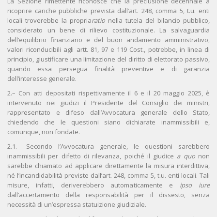
La Sezione rimettente riconosce che la preclusione decennale a
ricoprire cariche pubbliche prevista dall’art. 248, comma 5, t.u. enti
locali troverebbe la propria
ratio
nella tutela del bilancio pubblico,
considerato un bene di rilievo costituzionale. La salvaguardia
dell’equilibrio finanziario e del buon andamento amministrativo,
valori riconducibili agli artt. 81, 97 e 119 Cost., potrebbe, in linea di
principio, giustificare una limitazione del diritto di elettorato passivo,
quando essa persegua finalità preventive e di garanzia
dell’interesse generale.
2.– Con atti depositati rispettivamente il 6 e il 20 maggio 2025, è
intervenuto nei giudizi il Presidente del Consiglio dei ministri,
rappresentato e difeso dall’Avvocatura generale dello Stato,
chiedendo che le questioni siano dichiarate inammissibili e,
comunque, non fondate.
2.1.– Secondo l’Avvocatura generale, le questioni sarebbero
inammissibili per difetto di rilevanza, poiché il giudice
a quo
non
sarebbe chiamato ad applicare direttamente la misura interdittiva,
né l’incandidabilità previste dall’art. 248, comma 5, t.u. enti locali. Tali
misure, infatti, deriverebbero automaticamente e
ipso iure
dall’accertamento della responsabilità per il dissesto, senza
necessità di un’espressa statuizione giudiziale.