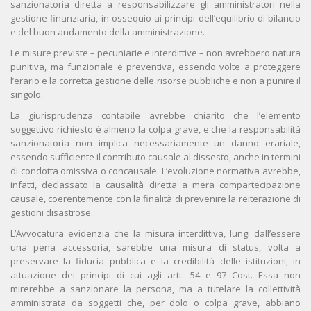
sanzionatoria diretta a responsabilizzare gli amministratori nella
gestione finanziaria, in ossequio ai principi dell’equilibrio di bilancio
e del buon andamento della amministrazione.
Le misure previste – pecuniarie e interdittive – non avrebbero natura
punitiva, ma funzionale e preventiva, essendo volte a proteggere
l’erario e la corretta gestione delle risorse pubbliche e non a punire il
singolo.
La giurisprudenza contabile avrebbe chiarito che l’elemento
soggettivo richiesto è almeno la colpa grave, e che la responsabilità
sanzionatoria non implica necessariamente un danno erariale,
essendo sufficiente il contributo causale al dissesto, anche in termini
di condotta omissiva o concausale. L’evoluzione normativa avrebbe,
infatti, declassato la causalità diretta a mera compartecipazione
causale, coerentemente con la finalità di prevenire la reiterazione di
gestioni disastrose.
L’Avvocatura evidenzia che la misura interdittiva, lungi dall’essere
una pena accessoria, sarebbe una misura di status, volta a
preservare la fiducia pubblica e la credibilità delle istituzioni, in
attuazione dei principi di cui agli artt. 54 e 97 Cost. Essa non
mirerebbe a sanzionare la persona, ma a tutelare la collettività
amministrata da soggetti che, per dolo o colpa grave, abbiano