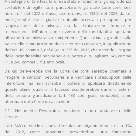
A sostegno di tale tesi, la difesa statale richiama la giurisprudenza
contabile e di legittimità: in particolare, le già citate Corte conti, sez.
riun., n. 4 del 2022 e Cass., sez. un. civ., n. 13205 del 2024, da cui
emergerebbe che il giudice contabile accerta i presupposti per
l’applicazione della misura, ma la dichiarazione formale e
l’esecuzione dell’interdizione ovvero dell’incandidabilità spettano
all’autorità amministrativa competente. Quest’ultima agirebbe sulla
base della comunicazione della sentenza contabile, in applicazione
dell’art. 16, comma 2, del d.lgs. n. 235 del 2012, che estende il regime
delle incandidabilità non penali alle ipotesi di cui agli artt. 143, comma
11, e 248, comma 5, t.u. enti locali.
Da ciò deriverebbe che la Corte dei conti sarebbe chiamata a
irrogare le sanzioni pecuniarie e a verificare i presupposti delle
interdittive, ma non avrebbe il potere di applicare direttamente
queste ultime; qualora lo facesse, sconfinerebbe dai limiti esterni
della propria giurisdizione (art. 133 cod. giust. contabile), come
affermato dalla Corte di cassazione.
2.2.– Nel merito, l’Avvocatura sostiene la non fondatezza delle
censure.
L’art. 248 t.u. enti locali, nella formulazione vigente dopo il d.l. n. 174
del 2012, come convertito, prevedrebbe una fattispecie