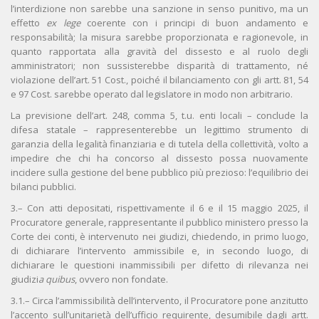
l’interdizione non sarebbe una sanzione in senso punitivo, ma un
effetto
ex lege
coerente con i principi di buon andamento e
responsabilità; la misura sarebbe proporzionata e ragionevole, in
quanto rapportata alla gravità del dissesto e al ruolo degli
amministratori; non sussisterebbe disparità di trattamento, né
violazione dell’art. 51 Cost., poiché il bilanciamento con gli artt. 81, 54
e 97 Cost. sarebbe operato dal legislatore in modo non arbitrario.
La previsione dell’art. 248, comma 5, t.u. enti locali – conclude la
difesa statale – rappresenterebbe un legittimo strumento di
garanzia della legalità finanziaria e di tutela della collettività, volto a
impedire che chi ha concorso al dissesto possa nuovamente
incidere sulla gestione del bene pubblico più prezioso: l’equilibrio dei
bilanci pubblici.
3.– Con atti depositati, rispettivamente il 6 e il 15 maggio 2025, il
Procuratore generale, rappresentante il pubblico ministero presso la
Corte dei conti, è intervenuto nei giudizi, chiedendo, in primo luogo,
di dichiarare l’intervento ammissibile e, in secondo luogo, di
dichiarare le questioni inammissibili per difetto di rilevanza nei
giudizi
a quibus
, ovvero non fondate.
3.1.– Circa l’ammissibilità dell’intervento, il Procuratore pone anzitutto
l’accento sull’unitarietà dell’ufficio requirente, desumibile dagli artt.