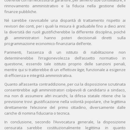
coerente con la necessità di garantire, per almeno due consiliature, il
rinnovamento amministrativo e la fiducia nella gestione delle
finanze pubbliche.
Né sarebbe ravvisabile una disparità di trattamento rispetto ai
revisori dei conti, per i quali la misura è graduabile fino a dieci anni:
la diversità dei ruoli giustificherebbe la differente disciplina, poiché
gli amministratori hanno poteri decisionali diretti sulla
programmazione economico-finanziaria dell’ente.
Parimenti, l’assenza di un istituto di riabilitazione non
determinerebbe l’irragionevolezza dell’assetto normativo in
questione, essendo tale istituto proprio delle sanzioni penali,
mentre qui si tratterebbe di un effetto
ex lege
, funzionale a esigenze
di efficienza e integrità amministrativa.
Quanto all’asserita contraddizione, per cui la disposizione scrutinata
consentirebbe agli amministratori colpevoli di candidarsi a sindaco,
ma non di assumere altri incarichi, la difesa statale ritiene che la
previsione trovi giustificazione nella volontà popolare, che legittima
direttamente l’elezione del primo cittadino, diversamente dalle
cariche di nomina fiduciaria o tecnica.
In conclusione, secondo l’Avvocatura generale, la disposizione
censurata sarebbe costituzionalmente legittima in quanto