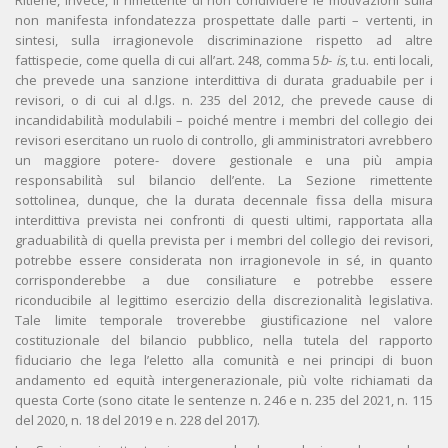
Ritiene, invece, il rimettente di non condividere le motivazioni sulla
non manifesta infondatezza prospettate dalle parti – vertenti, in
sintesi, sulla irragionevole discriminazione rispetto ad altre
fattispecie, come quella di cui all’art. 248, comma 5
b
-
is
, t.u. enti locali,
che prevede una sanzione interdittiva di durata graduabile per i
revisori, o di cui al d.lgs. n. 235 del 2012, che prevede cause di
incandidabilità modulabili – poiché mentre i membri del collegio dei
revisori esercitano un ruolo di controllo, gli amministratori avrebbero
un maggiore potere- dovere gestionale e una più ampia
responsabilità sul bilancio dell’ente. La Sezione rimettente
sottolinea, dunque, che la durata decennale fissa della misura
interdittiva prevista nei confronti di questi ultimi, rapportata alla
graduabilità di quella prevista per i membri del collegio dei revisori,
potrebbe essere considerata non irragionevole in sé, in quanto
corrisponderebbe a due consiliature e potrebbe essere
riconducibile al legittimo esercizio della discrezionalità legislativa.
Tale limite temporale troverebbe giustificazione nel valore
costituzionale del bilancio pubblico, nella tutela del rapporto
fiduciario che lega l’eletto alla comunità e nei principi di buon
andamento ed equità intergenerazionale, più volte richiamati da
questa Corte (sono citate le sentenze n. 246 e n. 235 del 2021, n. 115
del 2020, n. 18 del 2019 e n. 228 del 2017).