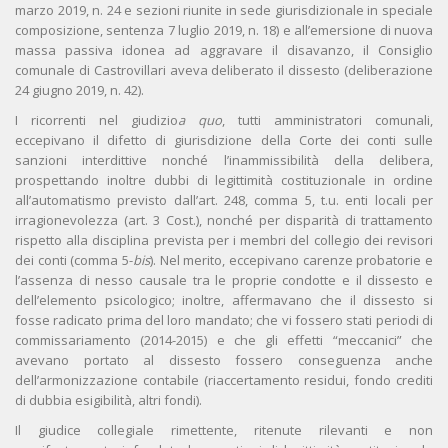
marzo 2019, n. 24 e sezioni riunite in sede giurisdizionale in speciale
composizione, sentenza 7 luglio 2019, n. 18) e all’emersione di nuova
massa passiva idonea ad aggravare il disavanzo, il Consiglio
comunale di Castrovillari aveva deliberato il dissesto (deliberazione
24 giugno 2019, n. 42).
I ricorrenti nel giudizio
a quo
, tutti amministratori comunali,
eccepivano il difetto di giurisdizione della Corte dei conti sulle
sanzioni interdittive nonché l’inammissibilità della delibera,
prospettando inoltre dubbi di legittimità costituzionale in ordine
all’automatismo previsto dall’art. 248, comma 5, t.u. enti locali per
irragionevolezza (art. 3 Cost.), nonché per disparità di trattamento
rispetto alla disciplina prevista per i membri del collegio dei revisori
dei conti (comma 5-
bis
). Nel merito, eccepivano carenze probatorie e
l’assenza di nesso causale tra le proprie condotte e il dissesto e
dell’elemento psicologico; inoltre, affermavano che il dissesto si
fosse radicato prima del loro mandato; che vi fossero stati periodi di
commissariamento (2014-2015) e che gli effetti “meccanici” che
avevano portato al dissesto fossero conseguenza anche
dell’armonizzazione contabile (riaccertamento residui, fondo crediti
di dubbia esigibilità, altri fondi).
Il giudice collegiale rimettente, ritenute rilevanti e non