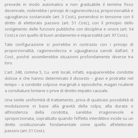
prevede in modo automatico e non graduabile il termine fisso
decennale, violerebbe i principi di ragionevolezza, proporzionalità e
uguaglianza sostanziale (art. 3 Cost.), ponendosi in tensione con il
diritto di elettorato passivo (art. 51 Cost.), con il principio dello
svolgimento delle funzioni pubbliche con disciplina e onore (art. 54
Cost.) e con quello di buon andamento e imparzialità (art. 97 Cost.).
Tale configurazione si porrebbe in contrasto con i principi di
proporzionalità, ragionevolezza e uguaglianza sanciti dall’art. 3
Cost., poiché assimilerebbe situazioni profondamente diverse tra
loro.
L’art. 248, comma 5, t.u. enti locali, infatti, equiparerebbe condotte
dolose e che hanno determinato il dissesto – gravi e protratte nel
tempo – a condotte colpose marginali o episodiche, magari risalenti
a consiliature lontane o prive di diretto impatto causale.
Una simile uniformità di trattamento, priva di qualsiasi possibilità di
modulazione in base alla gravità della colpa, alla durata o
all’incidenza della condotta, sarebbe irragionevole e
sproporzionata, soprattutto quando l’effetto interdittivo incide su un
diritto costituzionale fondamentale come quello all’elettorato
passivo (art. 51 Cost.).