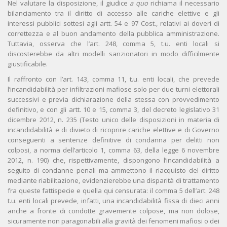
Nel valutare la disposizione, il giudice
a quo
richiama il necessario
bilanciamento tra il diritto di accesso alle cariche elettive e gli
interessi pubblici sottesi agli artt. 54 e 97 Cost., relativi ai doveri di
correttezza e al buon andamento della pubblica amministrazione.
Tuttavia, osserva che l’art. 248, comma 5, t.u. enti locali si
discosterebbe da altri modelli sanzionatori in modo difficilmente
giustificabile.
Il raffronto con l’art. 143, comma 11, t.u. enti locali, che prevede
l’incandidabilità per infiltrazioni mafiose solo per due turni elettorali
successivi e previa dichiarazione della stessa con provvedimento
definitivo, e con gli artt. 10 e 15, comma 3, del decreto legislativo 31
dicembre 2012, n. 235 (Testo unico delle disposizioni in materia di
incandidabilità e di divieto di ricoprire cariche elettive e di Governo
conseguenti a sentenze definitive di condanna per delitti non
colposi, a norma dell’articolo 1, comma 63, della legge 6 novembre
2012, n. 190) che, rispettivamente, dispongono l’incandidabilità a
seguito di condanne penali ma ammettono il riacquisto del diritto
mediante riabilitazione, evidenzierebbe una disparità di trattamento
fra queste fattispecie e quella qui censurata: il comma 5 dell’art. 248
t.u. enti locali prevede, infatti, una incandidabilità fissa di dieci anni
anche a fronte di condotte gravemente colpose, ma non dolose,
sicuramente non paragonabili alla gravità dei fenomeni mafiosi o dei