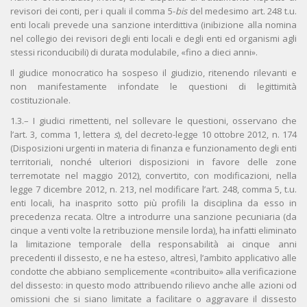
revisori dei conti, per i quali il comma 5-
bis
del medesimo art. 248 t.u.
enti locali prevede una sanzione interdittiva (inibizione alla nomina
nel collegio dei revisori degli enti locali e degli enti ed organismi agli
stessi riconducibili) di durata modulabile, «fino a dieci anni».
Il giudice monocratico ha sospeso il giudizio, ritenendo rilevanti e
non manifestamente infondate le questioni di legittimità
costituzionale.
1.3.– I giudici rimettenti, nel sollevare le questioni, osservano che
l’art. 3, comma 1, lettera
s
), del decreto-legge 10 ottobre 2012, n. 174
(Disposizioni urgenti in materia di finanza e funzionamento degli enti
territoriali, nonché ulteriori disposizioni in favore delle zone
terremotate nel maggio 2012), convertito, con modificazioni, nella
legge 7 dicembre 2012, n. 213, nel modificare l’art. 248, comma 5, t.u.
enti locali, ha inasprito sotto più profili la disciplina da esso in
precedenza recata. Oltre a introdurre una sanzione pecuniaria (da
cinque a venti volte la retribuzione mensile lorda), ha infatti eliminato
la limitazione temporale della responsabilità ai cinque anni
precedenti il dissesto, e ne ha esteso, altresì, l’ambito applicativo alle
condotte che abbiano semplicemente «contribuito» alla verificazione
del dissesto: in questo modo attribuendo rilievo anche alle azioni od
omissioni che si siano limitate a facilitare o aggravare il dissesto