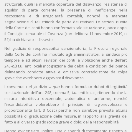
strutturali, quali la mancata copertura del disavanzo, l’esistenza di
squilibri di parte corrente, la presenza di inefficienze nella
riscossione e di irregolarità contabili, nonché la mancata
segnalazione di tali criticità da parte dei revisori. Le sezioni riunite
della Corte dei conti hanno confermato tale situazione e, poco dopo,
il Consiglio comunale di Cosenza (con delibera 11 novembre 2019, n.
51) ha dichiarato il dissesto.
Nel giudizio di responsabilità sanzionatoria, la Procura regionale
della Corte dei conti ha imputato agli amministratori, al sindaco pro
tempore e ad alcuni revisori dei conti la violazione anche dell’art.
243-
bis
t.u. enti locali (ricognizione dei debiti e condizioni del piano),
delineando condotte attive e omissive contraddistinte da colpa
grave che avrebbero aggravato il disavanzo.
I convenuti nel giudizio
a quo
hanno formulato dubbi di legittimità
costituzionale dell’art. 248, comma 5, t.u. enti locali, ritenendo che la
misura interdittiva decennale, automatica e uniforme, nonché
l’incandidabilità violerebbero il principio di ragionevolezza e
proporzionalità (art. 3 Cost.) perché non sarebbe prevista alcuna
possibilità di graduazione delle misure, in rapporto alla gravità del
fatto e al diverso grado (colpa grave o dolo) della responsabilità.
Hanno evidenziato, inoltre, una disparità di trattamento rispetto ai