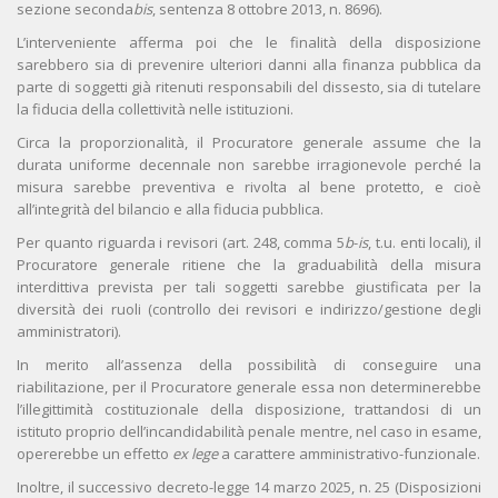
sezione seconda
bis
, sentenza 8 ottobre 2013, n. 8696).
L’interveniente afferma poi che le finalità della disposizione
sarebbero sia di prevenire ulteriori danni alla finanza pubblica da
parte di soggetti già ritenuti responsabili del dissesto, sia di tutelare
la fiducia della collettività nelle istituzioni.
Circa la proporzionalità, il Procuratore generale assume che la
durata uniforme decennale non sarebbe irragionevole perché la
misura sarebbe preventiva e rivolta al bene protetto, e cioè
all’integrità del bilancio e alla fiducia pubblica.
Per quanto riguarda i revisori (art. 248, comma 5
b
-
is
, t.u. enti locali), il
Procuratore generale ritiene che la graduabilità della misura
interdittiva prevista per tali soggetti sarebbe giustificata per la
diversità dei ruoli (controllo dei revisori e indirizzo/gestione degli
amministratori).
In merito all’assenza della possibilità di conseguire una
riabilitazione, per il Procuratore generale essa non determinerebbe
l’illegittimità costituzionale della disposizione, trattandosi di un
istituto proprio dell’incandidabilità penale mentre, nel caso in esame,
opererebbe un effetto
ex lege
a carattere amministrativo-funzionale.
Inoltre, il successivo decreto-legge 14 marzo 2025, n. 25 (Disposizioni