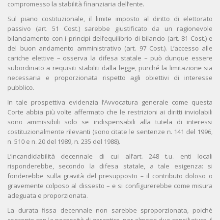
compromesso la stabilità finanziaria dell’ente.
Sul piano costituzionale, il limite imposto al diritto di elettorato
passivo (art. 51 Cost.) sarebbe giustificato da un ragionevole
bilanciamento con i principi dell’equilibrio di bilancio (art. 81 Cost.) e
del buon andamento amministrativo (art. 97 Cost.). L’accesso alle
cariche elettive – osserva la difesa statale – può dunque essere
subordinato a requisiti stabiliti dalla legge, purché la limitazione sia
necessaria e proporzionata rispetto agli obiettivi di interesse
pubblico.
In tale prospettiva evidenzia l’Avvocatura generale come questa
Corte abbia più volte affermato che le restrizioni ai diritti inviolabili
sono ammissibili solo se indispensabili alla tutela di interessi
costituzionalmente rilevanti (sono citate le sentenze n. 141 del 1996,
n. 510 e n. 20 del 1989, n. 235 del 1988).
L’incandidabilità decennale di cui all’art. 248 t.u. enti locali
risponderebbe, secondo la difesa statale, a tale esigenza: si
fonderebbe sulla gravità del presupposto – il contributo doloso o
gravemente colposo al dissesto – e si configurerebbe come misura
adeguata e proporzionata.
La durata fissa decennale non sarebbe sproporzionata, poiché