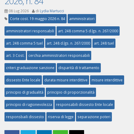
2026, n. 84
08 Lug 2026
di
Lydia Martucci
Corte cost. 19 maggio 2026 n. 84
amministratori
amministratori responsabili
art. 248 comma 5 d.lgs. n. 267/2000
art. 248 comma 5 tuel
art. 248 d.lgs. n. 267/2000
art. 248 tuel
art. 3 Cost.
cerchia amministratori responsabili
criteri graduazione sanzione
disparità di trattamento
dissesto Ente locale
durata misure interdittive
misure interdittive
principio di gradualità
principio di proporzionalità
principio di ragionevolezza
responsabili dissesto Ente locale
responsbaili dissesto
riserva di legge
separazione poteri