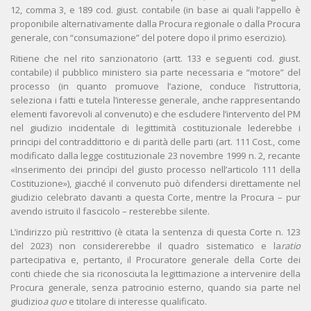
12, comma 3, e 189 cod. giust. contabile (in base ai quali l’appello è
proponibile alternativamente dalla Procura regionale o dalla Procura
generale, con “consumazione” del potere dopo il primo esercizio).
Ritiene che nel rito sanzionatorio (artt. 133 e seguenti cod. giust.
contabile) il pubblico ministero sia parte necessaria e “motore” del
processo (in quanto promuove l’azione, conduce l’istruttoria,
seleziona i fatti e tutela l’interesse generale, anche rappresentando
elementi favorevoli al convenuto) e che escludere l’intervento del PM
nel giudizio incidentale di legittimità costituzionale lederebbe i
principi del contraddittorio e di parità delle parti (art. 111 Cost., come
modificato dalla legge costituzionale 23 novembre 1999 n. 2, recante
«Inserimento dei princìpi del giusto processo nell’articolo 111 della
Costituzione»), giacché il convenuto può difendersi direttamente nel
giudizio celebrato davanti a questa Corte, mentre la Procura – pur
avendo istruito il fascicolo – resterebbe silente.
L’indirizzo più restrittivo (è citata la sentenza di questa Corte n. 123
del 2023) non considererebbe il quadro sistematico e la
ratio
partecipativa e, pertanto, il Procuratore generale della Corte dei
conti chiede che sia riconosciuta la legittimazione a intervenire della
Procura generale, senza patrocinio esterno, quando sia parte nel
giudizio
a quo
e titolare di interesse qualificato.