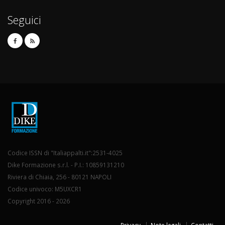
Seguici
Codice ISSN di "Italiappalti.it":2531-4025
Dike Formazione s.r.l. - P.I.: 10859131210
Riviera di Chiaia, 256 - 80121 NAPOLI
Codice univoco: M5UXCR1
Copyright 2016 - 2026