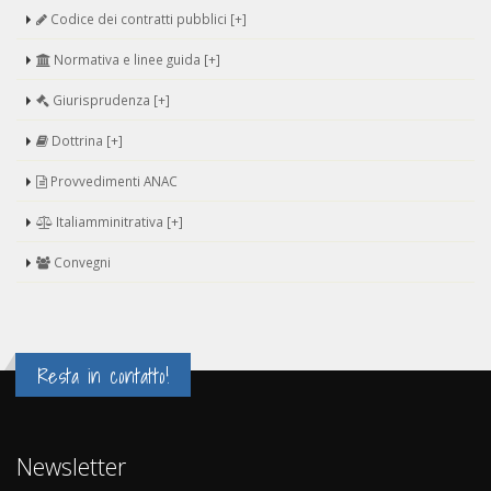
Codice dei contratti pubblici [+]
Normativa e linee guida [+]
Giurisprudenza [+]
Dottrina [+]
Provvedimenti ANAC
Italiamminitrativa [+]
Convegni
Resta in contatto!
Newsletter