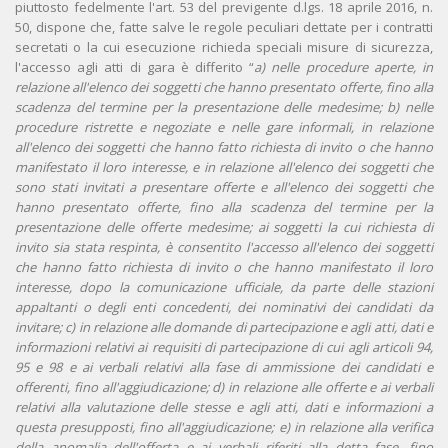
piuttosto fedelmente l'art. 53 del previgente d.lgs. 18 aprile 2016, n.
50, dispone che, fatte salve le regole peculiari dettate per i contratti
secretati o la cui esecuzione richieda speciali misure di sicurezza,
l'accesso agli atti di gara è differito “
a) nelle procedure aperte, in
relazione all'elenco dei soggetti che hanno presentato offerte, fino alla
scadenza del termine per la presentazione delle medesime; b) nelle
procedure ristrette e negoziate e nelle gare informali, in relazione
all'elenco dei soggetti che hanno fatto richiesta di invito o che hanno
manifestato il loro interesse, e in relazione all'elenco dei soggetti che
sono stati invitati a presentare offerte e all'elenco dei soggetti che
hanno presentato offerte, fino alla scadenza del termine per la
presentazione delle offerte medesime; ai soggetti la cui richiesta di
invito sia stata respinta, è consentito l'accesso all'elenco dei soggetti
che hanno fatto richiesta di invito o che hanno manifestato il loro
interesse, dopo la comunicazione ufficiale, da parte delle stazioni
appaltanti o degli enti concedenti, dei nominativi dei candidati da
invitare; c) in relazione alle domande di partecipazione e agli atti, dati e
informazioni relativi ai requisiti di partecipazione di cui agli articoli 94,
95 e 98 e ai verbali relativi alla fase di ammissione dei candidati e
offerenti, fino all'aggiudicazione; d) in relazione alle offerte e ai verbali
relativi alla valutazione delle stesse e agli atti, dati e informazioni a
questa presupposti, fino all'aggiudicazione; e) in relazione alla verifica
della anomalia dell'offerta e ai verbali riferiti alla detta fase, fino