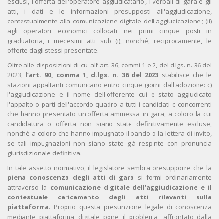
esclusi, l'offerta dell'operatore aggiudicatario , i verbali di gara e gli
atti, i dati e le informazioni presupposti all'aggiudicazione,
contestualmente alla comunicazione digitale dell'aggiudicazione ; (ii)
agli operatori economici collocati nei primi cinque posti in
graduatoria, i medesimi atti sub (i), nonché, reciprocamente, le
offerte dagli stessi presentate.
Oltre alle disposizioni di cui all’ art. 36, commi 1 e 2, del d.lgs. n. 36 del
2023,
l’art. 90, comma 1, d.lgs. n. 36 del 2023
stabilisce che le
stazioni appaltanti comunicano entro cinque giorni dall'adozione: c)
l'aggiudicazione e il nome dell'offerente cui è stato aggiudicato
l'appalto o parti dell'accordo quadro a tutti i candidati e concorrenti
che hanno presentato un'offerta ammessa in gara, a coloro la cui
candidatura o offerta non siano state definitivamente escluse,
nonché a coloro che hanno impugnato il bando o la lettera di invito,
se tali impugnazioni non siano state già respinte con pronuncia
giurisdizionale definitiva.
In tale assetto normativo, il legislatore sembra presupporre che la
piena conoscenza degli atti di gara
si formi ordinariamente
attraverso la
comunicazione digitale dell’aggiudicazione e il
contestuale caricamento degli atti rilevanti sulla
piattaforma
. Proprio questa presunzione legale di conoscenza
mediante piattaforma digitale pone il problema, affrontato dalla