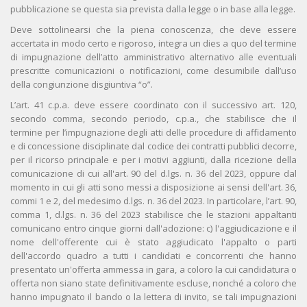
pubblicazione se questa sia prevista dalla legge o in base alla legge.
Deve sottolinearsi che la piena conoscenza, che deve essere
accertata in modo certo e rigoroso, integra un dies a quo del termine
di impugnazione dell’atto amministrativo alternativo alle eventuali
prescritte comunicazioni o notificazioni, come desumibile dall’uso
della congiunzione disgiuntiva “o”.
L’art. 41 c.p.a. deve essere coordinato con il successivo art. 120,
secondo comma, secondo periodo, c.p.a., che stabilisce che il
termine per l’impugnazione degli atti delle procedure di affidamento
e di concessione disciplinate dal codice dei contratti pubblici decorre,
per il ricorso principale e per i motivi aggiunti, dalla ricezione della
comunicazione di cui all'art. 90 del d.lgs. n. 36 del 2023, oppure dal
momento in cui gli atti sono messi a disposizione ai sensi dell'art. 36,
commi 1 e 2, del medesimo d.lgs. n. 36 del 2023. In particolare, l’art. 90,
comma 1, d.lgs. n. 36 del 2023 stabilisce che le stazioni appaltanti
comunicano entro cinque giorni dall'adozione: c) l'aggiudicazione e il
nome dell'offerente cui è stato aggiudicato l'appalto o parti
dell'accordo quadro a tutti i candidati e concorrenti che hanno
presentato un'offerta ammessa in gara, a coloro la cui candidatura o
offerta non siano state definitivamente escluse, nonché a coloro che
hanno impugnato il bando o la lettera di invito, se tali impugnazioni