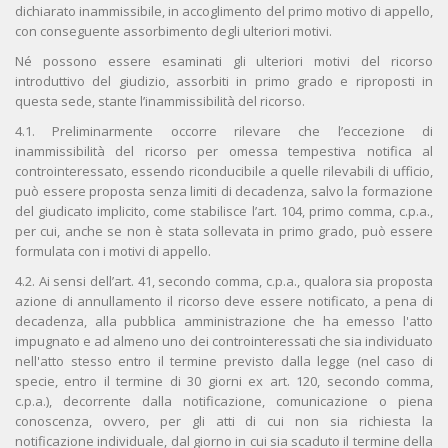
dichiarato inammissibile, in accoglimento del primo motivo di appello,
con conseguente assorbimento degli ulteriori motivi.
Né possono essere esaminati gli ulteriori motivi del ricorso
introduttivo del giudizio, assorbiti in primo grado e riproposti in
questa sede, stante l’inammissibilità del ricorso.
4.1. Preliminarmente occorre rilevare che l’eccezione di
inammissibilità del ricorso per omessa tempestiva notifica al
controinteressato, essendo riconducibile a quelle rilevabili di ufficio,
può essere proposta senza limiti di decadenza, salvo la formazione
del giudicato implicito, come stabilisce l’art. 104, primo comma, c.p.a.,
per cui, anche se non è stata sollevata in primo grado, può essere
formulata con i motivi di appello.
4.2. Ai sensi dell’art. 41, secondo comma, c.p.a., qualora sia proposta
azione di annullamento il ricorso deve essere notificato, a pena di
decadenza, alla pubblica amministrazione che ha emesso l'atto
impugnato e ad almeno uno dei controinteressati che sia individuato
nell'atto stesso entro il termine previsto dalla legge (nel caso di
specie, entro il termine di 30 giorni ex art. 120, secondo comma,
c.p.a.), decorrente dalla notificazione, comunicazione o piena
conoscenza, ovvero, per gli atti di cui non sia richiesta la
notificazione individuale, dal giorno in cui sia scaduto il termine della