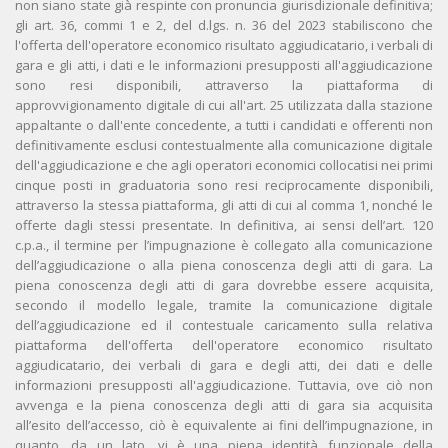
non siano state già respinte con pronuncia giurisdizionale definitiva;
gli art. 36, commi 1 e 2, del d.lgs. n. 36 del 2023 stabiliscono che
l'offerta dell'operatore economico risultato aggiudicatario, i verbali di
gara e gli atti, i dati e le informazioni presupposti all'aggiudicazione
sono resi disponibili, attraverso la piattaforma di
approvvigionamento digitale di cui all'art. 25 utilizzata dalla stazione
appaltante o dall'ente concedente, a tutti i candidati e offerenti non
definitivamente esclusi contestualmente alla comunicazione digitale
dell'aggiudicazione e che agli operatori economici collocatisi nei primi
cinque posti in graduatoria sono resi reciprocamente disponibili,
attraverso la stessa piattaforma, gli atti di cui al comma 1, nonché le
offerte dagli stessi presentate. In definitiva, ai sensi dell’art. 120
c.p.a., il termine per l’impugnazione è collegato alla comunicazione
dell’aggiudicazione o alla piena conoscenza degli atti di gara. La
piena conoscenza degli atti di gara dovrebbe essere acquisita,
secondo il modello legale, tramite la comunicazione digitale
dell’aggiudicazione ed il contestuale caricamento sulla relativa
piattaforma dell'offerta dell'operatore economico risultato
aggiudicatario, dei verbali di gara e degli atti, dei dati e delle
informazioni presupposti all'aggiudicazione. Tuttavia, ove ciò non
avvenga e la piena conoscenza degli atti di gara sia acquisita
all’esito dell’accesso, ciò è equivalente ai fini dell’impugnazione, in
quanto, da un lato, vi è una piena identità funzionale della