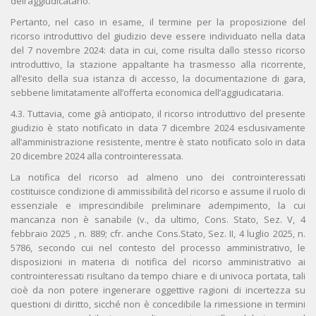
dell’aggiudicatario.
Pertanto, nel caso in esame, il termine per la proposizione del
ricorso introduttivo del giudizio deve essere individuato nella data
del 7 novembre 2024: data in cui, come risulta dallo stesso ricorso
introduttivo, la stazione appaltante ha trasmesso alla ricorrente,
all’esito della sua istanza di accesso, la documentazione di gara,
sebbene limitatamente all’offerta economica dell’aggiudicataria.
4.3. Tuttavia, come già anticipato, il ricorso introduttivo del presente
giudizio è stato notificato in data 7 dicembre 2024 esclusivamente
all’amministrazione resistente, mentre è stato notificato solo in data
20 dicembre 2024 alla controinteressata.
La notifica del ricorso ad almeno uno dei controinteressati
costituisce condizione di ammissibilità del ricorso e assume il ruolo di
essenziale e imprescindibile preliminare adempimento, la cui
mancanza non è sanabile (v., da ultimo, Cons. Stato, Sez. V, 4
febbraio 2025 , n. 889; cfr. anche Cons.Stato, Sez. II, 4 luglio 2025, n.
5786, secondo cui nel contesto del processo amministrativo, le
disposizioni in materia di notifica del ricorso amministrativo ai
controinteressati risultano da tempo chiare e di univoca portata, tali
cioè da non potere ingenerare oggettive ragioni di incertezza su
questioni di diritto, sicché non è concedibile la rimessione in termini