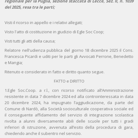
regionale per la Puglia, sezione staccata di Lecce, Sez. II, n. 1039
del 2025, resa tra le parti;
Visti il ricorso in appello e i relativi allegati;
Visto l'atto di costituzione in giudizio di Egle Soc Coop;
Visti tutti gli atti della causa;
Relatore nell'udienza pubblica del giorno 18 dicembre 2025 il Cons.
Francesca Picardi e uditi per le parti gli Avvocati Perrone, Benedetto
e Mangia;
Ritenuto e considerato in fatto e diritto quanto segue.
FATTO e DIRITTO
1.Egle Soc.Coop. a r.l., con ricorso notificato all’Amministrazione
resistente in data 7 dicembre 2024 ed alla controinteressata in data
20 dicembre 2024, ha impugnato l’aggiudicazione, da parte del
Comune di Nardò, alla Società socioculturale cooperativa sociale ed
il conseguente affidamento del servizio di integrazione scolastica
rivolta a alunni diversamente abili delle scuole per tutti i gradi
inferiori di istruzione, avvenuta all’esito della procedura di gara,
chiedendo anche il subentro nel servizio.