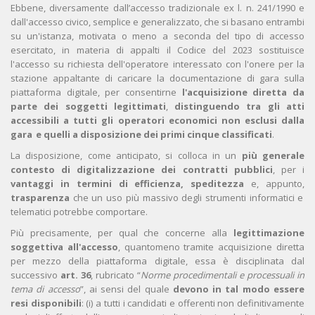
Ebbene, diversamente dall’accesso tradizionale ex l. n. 241/1990 e
dall'accesso civico, semplice e generalizzato, che si basano entrambi
su un'istanza, motivata o meno a seconda del tipo di accesso
esercitato, in materia di appalti il Codice del 2023 sostituisce
l'accesso su richiesta dell'operatore interessato con l'onere per la
stazione appaltante di caricare la documentazione di gara sulla
piattaforma digitale, per consentirne
l'acquisizione diretta da
parte dei soggetti legittimati
,
distinguendo tra gli atti
accessibili a tutti gli operatori economici non esclusi dalla
gara e quelli a disposizione dei primi cinque classificati
.
La disposizione, come anticipato, si colloca in un
più generale
contesto di digitalizzazione dei contratti pubblici
, per i
vantaggi in termini di efficienza, speditezza
e, appunto,
trasparenza
che un uso più massivo degli strumenti informatici e
telematici potrebbe comportare.
Più precisamente, per qual che concerne alla
legittimazione
soggettiva all'accesso
, quantomeno tramite acquisizione diretta
per mezzo della piattaforma digitale, essa è disciplinata dal
successivo
art. 36
, rubricato “
Norme procedimentali e processuali in
tema di accesso
”, ai sensi del quale
devono in tal modo essere
resi disponibili
: (i) a tutti i candidati e offerenti non definitivamente