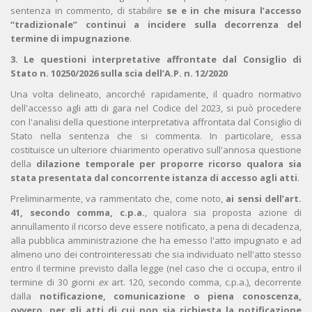
sentenza in commento, di stabilire
se e in che misura l’accesso
“tradizionale” continui a incidere sulla decorrenza del
termine di impugnazione
.
3. Le questioni interpretative affrontate dal Consiglio di
Stato n. 10250/2026 sulla scia dell’A.P. n. 12/2020
Una volta delineato, ancorché rapidamente, il quadro normativo
dell'accesso agli atti di gara nel Codice del 2023, si può procedere
con l'analisi della questione interpretativa affrontata dal Consiglio di
Stato nella sentenza che si commenta. In particolare, essa
costituisce un ulteriore chiarimento operativo sull'annosa questione
della
dilazione temporale per proporre ricorso qualora sia
stata presentata dal concorrente istanza di accesso agli atti
.
Preliminarmente, va rammentato che, come noto,
ai sensi dell’art.
41, secondo comma, c.p.a.
, qualora sia proposta azione di
annullamento il ricorso deve essere notificato, a pena di decadenza,
alla pubblica amministrazione che ha emesso l'atto impugnato e ad
almeno uno dei controinteressati che sia individuato nell'atto stesso
entro il termine previsto dalla legge (nel caso che ci occupa, entro il
termine di 30 giorni
ex
art. 120, secondo comma, c.p.a.), decorrente
dalla
notificazione, comunicazione o piena conoscenza,
ovvero, per gli atti di cui non sia richiesta la notificazione