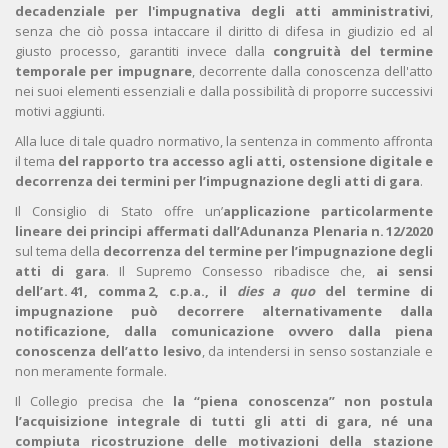
decadenziale per l'impugnativa degli atti amministrativi
,
senza che ciò possa intaccare il diritto di difesa in giudizio ed al
giusto processo, garantiti invece dalla
congruità del termine
temporale per impugnare
, decorrente dalla conoscenza dell'atto
nei suoi elementi essenziali e dalla possibilità di proporre successivi
motivi aggiunti.
Alla luce di tale quadro normativo, la sentenza in commento affronta
il tema
del rapporto tra accesso agli atti, ostensione digitale e
decorrenza dei termini per l’impugnazione degli atti di gara
.
Il Consiglio di Stato offre un’
applicazione particolarmente
lineare dei principi affermati dall’Adunanza Plenaria n. 12/2020
sul tema della
decorrenza del termine per l’impugnazione degli
atti di gara
. Il Supremo Consesso ribadisce che,
ai sensi
dell’art. 41, comma 2, c.p.a., il
dies a quo
del termine di
impugnazione può decorrere alternativamente dalla
notificazione, dalla comunicazione ovvero dalla piena
conoscenza dell’atto lesivo
, da intendersi in senso sostanziale e
non meramente formale.
Il Collegio precisa che
la “piena conoscenza” non postula
l’acquisizione integrale di tutti gli atti di gara, né una
compiuta ricostruzione delle motivazioni della stazione