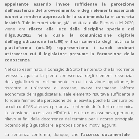
appaltante essendo invece sufficiente la percezione
dell’esistenza del provvedimento e degli elementi essenziali
idonei a rendere apprezzabile la sua immediata e concreta
lesività
. Tale interpretazione, già adottata dalla Plenaria del 2020,
viene ora
riletta alla luce della disciplina speciale del
d.lgs. 36/2023
nella quale
la comunicazione digitale
dell’aggiudicazione (art. 90) e il caricamento degli atti sulla
piattaforma (art. 36) rappresentano i canali ordinari
attraverso cui il legislatore presume la formazione della
conoscenza
.
Nel caso esaminato, il Consiglio di Stato ha ritenuto che la ricorrente
avesse acquisito la piena conoscenza degli elementi essenziali
dell’aggiudicazione nel momento in cui la stazione appaltante, in
riscontro a un’istanza di accesso, aveva trasmesso l’offerta
economica dell’aggiudicataria. Tale elemento risultava sufficiente a
fondare l’immediata percezione della lesività, poiché la censura poi
accolta dal TAR atteneva proprio al contenuto dell’offerta economica.
L’ostensione successiva dell’offerta tecnica non assumeva, pertanto,
rilievo ai fini della decorrenza del termine per il ricorso principale,
potendo al più giustificare la proposizione di motivi aggiunti.
La sentenza conferma, dunque, che
l’accesso documentale
–