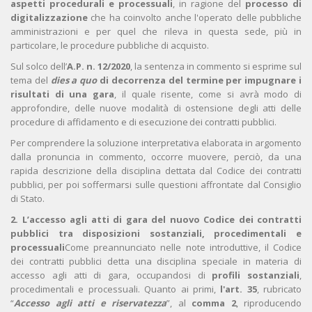
aspetti procedurali e processuali
, in ragione del
processo di
digitalizzazione
che ha coinvolto anche l'operato delle pubbliche
amministrazioni e per quel che rileva in questa sede, più in
particolare, le procedure pubbliche di acquisto.
Sul solco dell’
A.P. n. 12/2020
, la sentenza in commento si esprime sul
tema del
dies a quo
di decorrenza del termine per impugnare i
risultati
di una gara
, il quale risente, come si avrà modo di
approfondire, delle nuove modalità di ostensione degli atti delle
procedure di affidamento e di esecuzione dei contratti pubblici.
Per comprendere la soluzione interpretativa elaborata in argomento
dalla pronuncia in commento, occorre muovere, perciò, da una
rapida descrizione della disciplina dettata dal Codice dei contratti
pubblici, per poi soffermarsi sulle questioni affrontate dal Consiglio
di Stato.
2. L’accesso agli atti di gara del nuovo Codice dei contratti
pubblici tra disposizioni sostanziali, procedimentali e
processuali
Come preannunciato nelle note introduttive, il Codice
dei contratti pubblici detta una disciplina speciale in materia di
accesso agli atti di gara, occupandosi di
profili sostanziali
,
procedimentali e processuali. Quanto ai primi,
l'art. 35
, rubricato
“
Accesso agli atti e
riservatezza
”, al
comma 2
, riproducendo