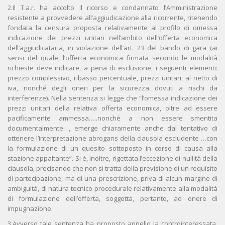
2.Il T.a.r. ha accolto il ricorso e condannato l’Amministrazione
resistente a provvedere all’aggiudicazione alla ricorrente, ritenendo
fondata la censura proposta relativamente al profilo di omessa
indicazione dei prezzi unitari nell’ambito dell’offerta economica
dell’aggiudicataria, in violazione dell’art. 23 del bando di gara (ai
sensi del quale, l’offerta economica firmata secondo le modalità
richieste deve indicare, a pena di esclusione, i seguenti elementi:
prezzo complessivo, ribasso percentuale, prezzi unitari, al netto di
iva, nonché degli oneri per la sicurezza dovuti a rischi da
interferenze). Nella sentenza si legge che “l’omessa indicazione dei
prezzi unitari della relativa offerta economica, oltre ad essere
pacificamente ammessa…..nonché a non essere smentita
documentalmente…, emerge chiaramente anche dal tentativo di
ottenere l’interpretazione abrogans della clausola escludente …con
la formulazione di un quesito sottoposto in corso di causa alla
stazione appaltante”. Si è, inoltre, rigettata l’eccezione di nullità della
clausola, precisando che non si tratta della previsione di un requisito
di partecipazione, ma di una prescrizione, priva di alcun margine di
ambiguità, di natura tecnico-procedurale relativamente alla modalità
di formulazione dell’offerta, soggetta, pertanto, ad onere di
impugnazione.
3.Avverso tale sentenza ha proposto appello la controinteressata,