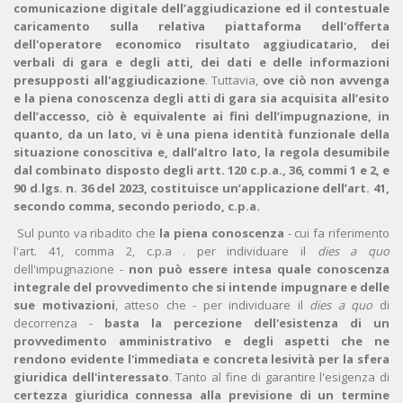
comunicazione digitale dell’aggiudicazione ed il contestuale
caricamento sulla relativa piattaforma dell'offerta
dell'operatore economico risultato aggiudicatario, dei
verbali di gara e degli atti, dei dati e delle informazioni
presupposti all'aggiudicazione
. Tuttavia,
ove ciò non avvenga
e la piena conoscenza degli atti di gara sia acquisita all’esito
dell’accesso, ciò è equivalente ai fini dell’impugnazione, in
quanto, da un lato, vi è una piena identità funzionale della
situazione conoscitiva e, dall’altro lato, la regola desumibile
dal combinato disposto degli artt. 120 c.p.a., 36, commi 1 e 2, e
90 d.lgs. n. 36 del 2023, costituisce un’applicazione dell’art. 41,
secondo comma, secondo periodo, c.p.a.
Sul punto va ribadito che
la piena conoscenza
- cui fa riferimento
l'art. 41, comma 2, c.p.a . per individuare il
dies a quo
dell'impugnazione -
non può essere intesa quale conoscenza
integrale del provvedimento che si intende impugnare e delle
sue motivazioni
, atteso che - per individuare il
dies a quo
di
decorrenza -
basta la percezione dell'esistenza di un
provvedimento amministrativo e degli aspetti che ne
rendono evidente l'immediata e concreta lesività per la sfera
giuridica dell'interessato
. Tanto al fine di garantire l'esigenza di
certezza giuridica connessa alla previsione di un termine