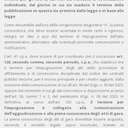
individuale, dal giorno in cui sia scaduto il termine della
pubblicazione se questa sia prevista dalla legge o in base alla
legge
.
Come desumibile dall’uso della congiunzione disgiuntiva “o”, la piena
conoscenza, che deve essere accertata in modo certo e rigoroso,
integra un
dies a quo
del termine di impugnazione dell’atto
amministrativo alternativo alle eventuali prescritte comunicazioni o
notificazioni.
L’art. 41 c.p.a. deve essere di poi coordinato con il successivo
art.
120, secondo comma, secondo periodo, c.p.a.
, che stabilisce che
il termine per l’impugnazione degli atti delle procedure di
affidamento e di concessione disciplinate dal codice dei contratti
pubblici decorre, per il ricorso principale e per i motivi aggiunti, dalla
ricezione della comunicazione di cui all'art. 90 del d.lgs. n. 36 del 2023,
oppure dal momento in cui gli atti sono messi a disposizione ai sensi
dell'art. 36, commi 1 e 2, del medesimo d.lgs. n. 36 del 2023. In
definitiva, ai sensi dell’art. 120 c.p.a.,
il termine per
l’impugnazione è collegato alla comunicazione
dell’aggiudicazione o alla piena conoscenza degli atti di gara
.
La piena conoscenza degli atti di gara dovrebbe essere acquisita,
secondo il modello legale
supra
ricostruito, tramite la