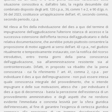
situazione conoscitiva e, dall’altro lato, la regola desumibile dal
combinato disposto degli artt. 120 c.p.a., 36, commi 1 e 2, e 90 d.lgs. n.
36 del 2023, costituisce un’applicazione dell’art. 41, secondo comma,
secondo periodo, c.p.a.
Né rileva ai fini della individuazione del dies a quo del termine di
impugnazione dell’aggiudicazione l’ulteriore istanza di accesso e la
successiva ostensione dell’offerta tecnica dell’aggiudicatario e della
relativa documentazione, che avrebbe potuto piuttosto consentire la
proposizione di motivi aggiunti ai sensi dell’art. 43 c.p.a., nel giudizio
ritualmente e tempestivamente instaurato, con la notifica del ricorso
introduttivo, entro trenta giorni della piena conoscenza
dell’aggiudicazione, sia all’amministrazione resistente sia al
controinteressato. Difatti, in proposito va ribadito che la piena
conoscenza - cui fa riferimento l' art. 41, comma 2, c.p.a . per
individuare il dies a quo dell'impugnazione - non può essere intesa
quale conoscenza integrale del provvedimento, che si intende
impugnare e delle sue motivazioni, atteso che - per individuare il
dies a quo di decorrenza - basta la percezione dell'esistenza di un
provvedimento amministrativo e degli aspetti che ne rendono
evidente l'immediata e concreta lesività per la sfera giuridica
dell'interessato, al fine di garantire l'esigenza di certezza giuridica
connessa alla previsione di un termine decadenziale per