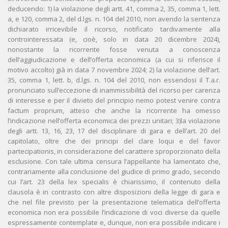
deducendo: 1) la violazione degli artt. 41, comma 2, 35, comma 1, lett.
a, e 120, comma 2, del d.lgs. n. 104 del 2010, non avendo la sentenza
dichiarato irricevibile il ricorso, notificato tardivamente alla
controinteressata (e, cioè, solo in data 20 dicembre 2024),
nonostante la ricorrente fosse venuta a conoscenza
dell’aggiudicazione e dell’offerta economica (a cui si riferisce il
motivo accolto) già in data 7 novembre 2024; 2) la violazione dell’art.
35, comma 1, lett. b, d.lgs. n. 104 del 2010, non essendosi il T.a.r.
pronunciato sull’eccezione di inammissibilità del ricorso per carenza
di interesse e per il divieto del principio nemo potest venire contra
factum proprium, atteso che anche la ricorrente ha omesso
l’indicazione nell’offerta economica dei prezzi unitari; 3)la violazione
degli artt. 13, 16, 23, 17 del disciplinare di gara e dell’art. 20 del
capitolato, oltre che dei principi del clare loqui e del favor
partecipationis, in considerazione del carattere sproporzionato della
esclusione. Con tale ultima censura l’appellante ha lamentato che,
contrariamente alla conclusione del giudice di primo grado, secondo
cui l’art. 23 della lex specialis è chiarissimo, il contenuto della
clausola è in contrasto con altre disposizioni della legge di gara e
che nel file previsto per la presentazione telematica dell’offerta
economica non era possibile l’indicazione di voci diverse da quelle
espressamente contemplate e, dunque, non era possibile indicare i