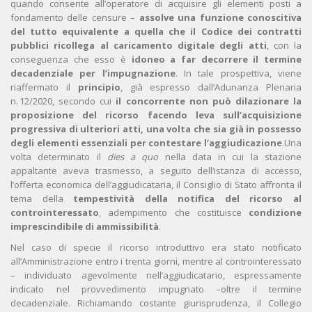
quando consente all’operatore di acquisire gli elementi posti a
fondamento delle censure –
assolve una funzione conoscitiva
del tutto equivalente a quella che il Codice dei contratti
pubblici ricollega al caricamento digitale degli atti
, con la
conseguenza che esso è
idoneo a far decorrere il termine
decadenziale per l’impugnazione
. In tale prospettiva, viene
riaffermato il
principio
, già espresso dall’Adunanza Plenaria
n. 12/2020, secondo cui
il concorrente non può dilazionare la
proposizione del ricorso facendo leva sull’acquisizione
progressiva di ulteriori atti, una volta che sia già in possesso
degli elementi essenziali per contestare l’aggiudicazione
.Una
volta determinato il
dies a quo
nella data in cui la stazione
appaltante aveva trasmesso, a seguito dell’istanza di accesso,
l’offerta economica dell’aggiudicataria, il Consiglio di Stato affronta il
tema della
tempestività della notifica del ricorso al
controinteressato
, adempimento che costituisce
condizione
imprescindibile di ammissibilità
.
Nel caso di specie il ricorso introduttivo era stato notificato
all’Amministrazione entro i trenta giorni, mentre al controinteressato
– individuato agevolmente nell’aggiudicatario, espressamente
indicato nel provvedimento impugnato –oltre il termine
decadenziale. Richiamando costante giurisprudenza, il Collegio