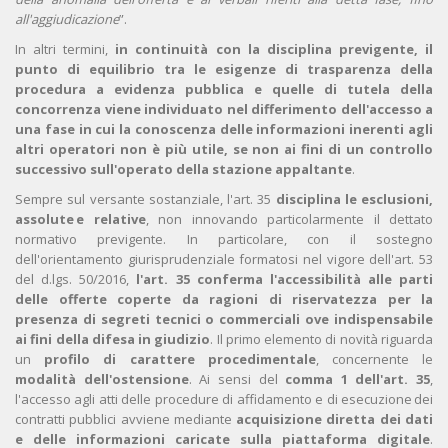
all'aggiudicazione
”.
In altri termini,
in continuità con la disciplina previgente, il
punto di equilibrio tra le esigenze di trasparenza della
procedura a evidenza pubblica e quelle di tutela della
concorrenza viene individuato nel differimento dell'accesso a
una fase in cui la conoscenza delle informazioni inerenti agli
altri operatori non è più utile, se non ai fini di un controllo
successivo sull'operato della stazione appaltante
.
Sempre sul versante sostanziale, l'art. 35
disciplina le esclusioni,
assolute e relative
, non innovando particolarmente il dettato
normativo previgente. In particolare, con il sostegno
dell'orientamento giurisprudenziale formatosi nel vigore dell'art. 53
del d.lgs. 50/2016,
l'art. 35
conferma l'accessibilità alle parti
delle offerte coperte da ragioni di riservatezza per la
presenza di segreti tecnici o commerciali ove indispensabile
ai fini della difesa in giudizio
. Il primo elemento di novità riguarda
un
profilo di carattere procedimentale
, concernente le
modalità dell'ostensione
. Ai sensi del
comma 1 dell'art. 35
,
l'accesso agli atti delle procedure di affidamento e di esecuzione dei
contratti pubblici avviene mediante
acquisizione diretta dei dati
e delle informazioni caricate sulla piattaforma digitale
.