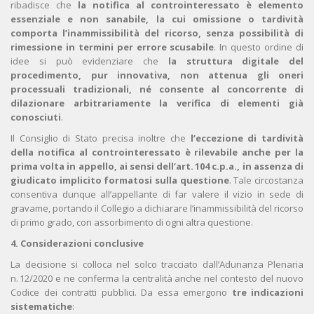
ribadisce che
la notifica al controinteressato è elemento
essenziale e non sanabile, la cui omissione o tardività
comporta l’inammissibilità del ricorso, senza possibilità di
rimessione in termini per errore scusabile
. In questo ordine di
idee si può evidenziare che
la struttura digitale del
procedimento, pur innovativa, non attenua gli oneri
processuali tradizionali, né consente al concorrente di
dilazionare arbitrariamente la verifica di elementi già
conosciuti
.
Il Consiglio di Stato precisa inoltre che
l’eccezione di tardività
della notifica al controinteressato è rilevabile anche per la
prima volta in appello, ai sensi dell’art. 104 c.p.a., in assenza di
giudicato implicito formatosi sulla questione
. Tale circostanza
consentiva dunque all’appellante di far valere il vizio in sede di
gravame, portando il Collegio a dichiarare l’inammissibilità del ricorso
di primo grado, con assorbimento di ogni altra questione.
4. Considerazioni conclusive
La decisione si colloca nel solco tracciato dall’Adunanza Plenaria
n. 12/2020 e ne conferma la centralità anche nel contesto del nuovo
Codice dei contratti pubblici. Da essa emergono
tre indicazioni
sistematiche
: