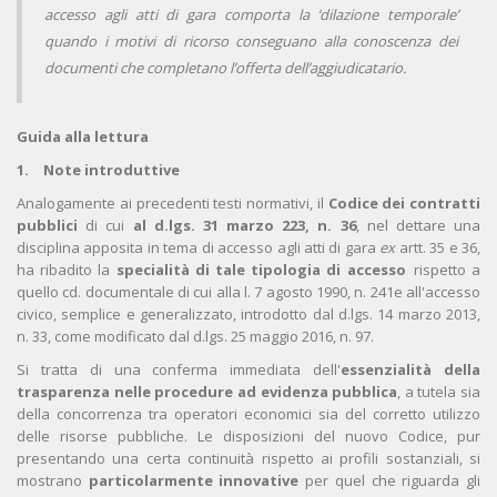
accesso agli atti di gara comporta la ‘dilazione temporale’
quando i motivi di ricorso conseguano alla conoscenza dei
documenti che completano l’offerta dell’aggiudicatario.
Guida alla lettura
1. Note introduttive
Analogamente ai precedenti testi normativi, il
Codice dei contratti
pubblici
di cui
al d.lgs. 31 marzo 223, n. 36
, nel dettare una
disciplina apposita in tema di accesso agli atti di gara
ex
artt. 35 e 36,
ha ribadito la
specialità di tale tipologia di accesso
rispetto a
quello cd. documentale di cui alla l. 7 agosto 1990, n. 241e all'accesso
civico, semplice e generalizzato, introdotto dal d.lgs. 14 marzo 2013,
n. 33, come modificato dal d.lgs. 25 maggio 2016, n. 97.
Si tratta di una conferma immediata dell'
essenzialità della
trasparenza nelle procedure ad evidenza pubblica
, a tutela sia
della concorrenza tra operatori economici sia del corretto utilizzo
delle risorse pubbliche. Le disposizioni del nuovo Codice, pur
presentando una certa continuità rispetto ai profili sostanziali, si
mostrano
particolarmente innovative
per quel che riguarda gli