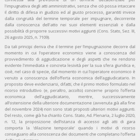
l'impugnativa degli atti amministrativi, senza che ciò possa intaccare
il diritto di difesa in giudizio ed al giusto processo, garantiti invece
dalla congruità del termine temporale per impugnare, decorrente
dalla conoscenza dell'atto nei suoi elementi essenziali e dalla
possibilità di proporre successivi motivi aggiunti (Cons. Stato, Sez. III,
26 agosto 2025, n. 7109).
Da tali principi deriva che il termine per l’impugnazione decorre dal
momento in cui l’operatore economico viene a conoscenza del
provvedimento di aggiudicazione e degli aspetti che ne rendono
evidente l'immediata e concreta lesività per la sua sfera giuridica e,
cioè, nel caso di specie, dal momento in cui l’operatore economico è
venuto a conoscenza dell’offerta economica dell’aggiudicatario. In
proposito deve evidenziarsi, difatti, che il primo motivo formulato nel
ricorso introduttivo (e, peraltro, accolto) concerne proprio l’offerta
economica dell’aggiudicatario, mentre, successivamente
all’ostensione della ulteriore documentazione (avvenuta già alla fine
del novembre 2024) non sono stati proposti ulteriori motivi aggiunti.
Del resto, come già ha chiarito Cons. Stato, Ad. Plenaria, 2 luglio 2020,
n. 12, la proposizione dell’istanza di accesso agli atti di gara
comporta la ‘dilazione temporale’ quando i motivi di ricorso
conseguano alla conoscenza dei documenti che completano l’offerta