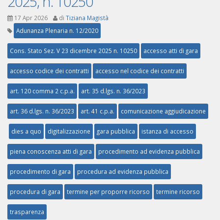
2025, n. 10250
17 Apr 2026
di
Tiziana Magistà
Adunanza Plenaria n. 12/2020
Cons. Stato Sez. V 23 dicembre 2025 n. 10250
accesso atti di gara
accesso codice dei contratti
accesso nel codice dei contratti
art. 120 comma 2 c.p.a.
art. 35 d.lgs. n. 36/2023
art. 36 d.lgs. n. 36/2023
art. 41 c.p.a.
comunicazione aggiudicazione
dies a quo
digitalizzazione
gara pubblica
istanza di accesso
piena conoscenza atti di gara
procedimento ad evidenza pubblica
procedimento di gara
procedura ad evidenza pubblica
procedura di gara
termine per proporre ricorso
termine ricorso
trasparenza