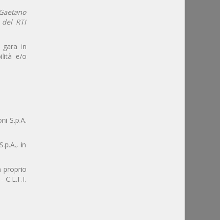
o Gaetano
 del RTI
i gara in
lità e/o
oni S.p.A.
.p.A., in
in proprio
 C.E.F.I.