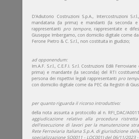
D’Adiutorio Costruzioni S.p.A., Intercostruzioni S.r
mandataria (la prima) e mandanti (la seconda e la
rappresentanti
pro tempore
, rappresentate e difes
Giuseppe Imbergamo, con domicilio digitale come da P
Ferone Pietro & C. S.r.l., non costituita in giudizio;
ad opponendum:
Im.A.F. S.r.l., C.E.F.I. S.r.l. Costruzioni Edili Ferrovi
prima) e mandante (la seconda) del RTI costituendo Im
persona dei rispettivi legali rappresentanti
pro temp
con domicilio digitale come da PEC da Registri di Giust
per quanto riguarda il ricorso introduttivo:
della nota assunta a protocollo al n. RFI_DAC/A001
aggiudicazione relativo alla procedura ristret
dell'esecuzione di lavori per la manutenzione strao
Rete Ferroviaria Italiana S.p.A. di giurisdizione dell
specializzazione SQ0011 - LOC001) del 06/11/2023 - 