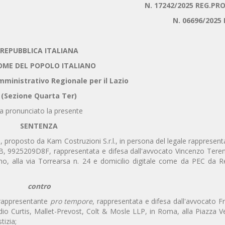
N. 17242/2025 REG.PRO
N. 06696/2025 
REPUBBLICA ITALIANA
OME DEL POPOLO ITALIANO
mministrativo Regionale per il Lazio
(Sezione Quarta Ter)
a pronunciato la presente
SENTENZA
, proposto da Kam Costruzioni S.r.l., in persona del legale rappresen
B, 9925209D8F, rappresentata e difesa dall'avvocato Vincenzo Teren
rmo, alla via Torrearsa n. 24 e domicilio digitale come da PEC da Re
contro
e rappresentante
pro tempore
, rappresentata e difesa dall'avvocato 
udio Curtis, Mallet-Prevost, Colt & Mosle LLP, in Roma, alla Piazza V
tizia;