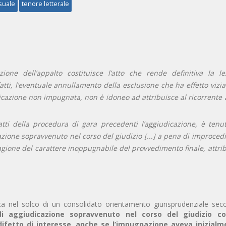
suale
tenore letterale
ione dell’appalto costituisce l’atto che rende definitiva la le
fatti, l’eventuale annullamento della esclusione che ha effetto vizi
icazione non impugnata, non è idoneo ad attribuisce al ricorrente 
atti della procedura di gara precedenti l’aggiudicazione, è tenu
one sopravvenuto nel corso del giudizio [...] a pena di improcedib
agione del carattere inoppugnabile del provvedimento finale, attrib
a nel solco di un consolidato orientamento giurisprudenziale sec
i aggiudicazione sopravvenuto nel corso del giudizio c
 difetto di interesse, anche se l’impugnazione aveva inizial