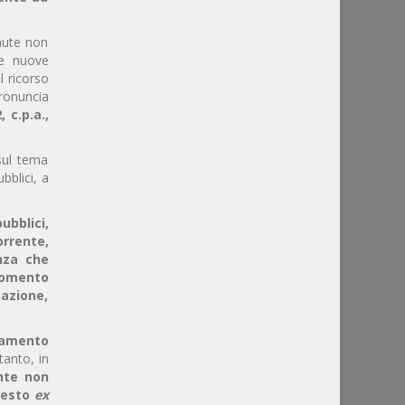
enute non
le nuove
l ricorso
pronuncia
 c.p.a.,
sul tema
bblici, a
ubblici,
orrente,
nza che
momento
azione,
lamento
tanto, in
ente non
hiesto
ex