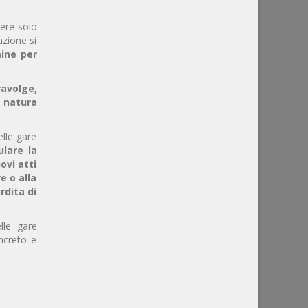
rere solo
azione si
mine per
ravolge,
a natura
elle gare
ulare la
ovi atti
e o alla
rdita di
lle gare
oncreto e