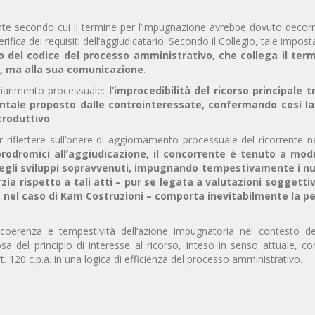
rente secondo cui il termine per l’impugnazione avrebbe dovuto decor
verifica dei requisiti dell’aggiudicatario. Secondo il Collegio, tale impost
 del codice del processo amministrativo, che collega il ter
to, ma alla sua comunicazione
.
hiarimento processuale:
l’improcedibilità del ricorso principale t
identale proposto dalle controinteressate, confermando così l
ntroduttivo
.
r riflettere sull’onere di aggiornamento processuale del ricorrente n
prodromici all’aggiudicazione, il concorrente è tenuto a mod
degli sviluppi sopravvenuti, impugnando tempestivamente i nu
rzia rispetto a tali atti – pur se legata a valutazioni soggettiv
e nel caso di Kam Costruzioni – comporta inevitabilmente la pe
i coerenza e tempestività dell’azione impugnatoria nel contesto de
sa del principio di interesse al ricorso, inteso in senso attuale, c
t. 120 c.p.a. in una logica di efficienza del processo amministrativo.