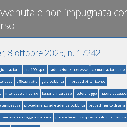
avvenuta e non impugnata co
orso
er, 8 ottobre 2025, n. 17242
giudicazione
art. 100 c.p.c.
caducazione interesse
comunicazione atto
nteresse
efficacia atto
gara pubblica
improcedibilità ricorso
e
interesse al ricorso
lesione interesse
lettera legge
natura accesso
 tempestiva
procedimento ad evidenza pubblica
procedimento di gara
ovvedimento di aggiudicazione
provvedimento sopravvenuto di aggiudica