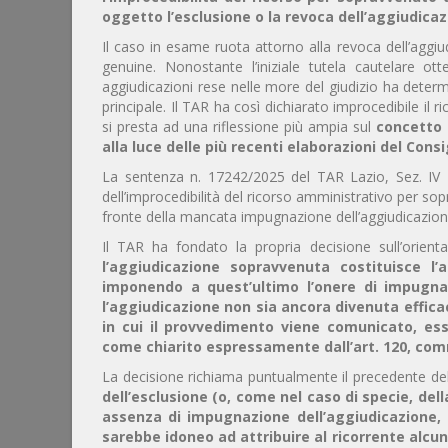
oggetto l’esclusione o la revoca dell’aggiudica
Il caso in esame ruota attorno alla revoca dell’aggiu
genuine. Nonostante l’iniziale tutela cautelare o
aggiudicazioni rese nelle more del giudizio ha determi
principale. Il TAR ha così dichiarato improcedibile il 
si presta ad una riflessione più ampia sul
concetto d
alla luce delle più recenti elaborazioni del Consi
La sentenza n. 17242/2025 del TAR Lazio, Sez. IV 
dell’improcedibilità del ricorso amministrativo per sop
fronte della mancata impugnazione dell’aggiudicazion
Il TAR ha fondato la propria decisione sull’orien
l’aggiudicazione sopravvenuta costituisce l’a
imponendo a quest’ultimo l’onere di impugnar
l’aggiudicazione non sia ancora divenuta efficac
in cui il provvedimento viene comunicato, es
come chiarito espressamente dall’art. 120, comm
La decisione richiama puntualmente il precedente del
dell’esclusione (o, come nel caso di specie, d
assenza di impugnazione dell’aggiudicazione, 
sarebbe idoneo ad attribuire al ricorrente alcu