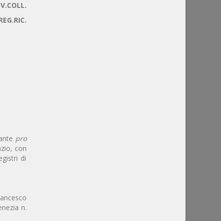
V.COLL.
REG.RIC.
tante
pro
zio, con
gistri di
Francesco
enezia n.