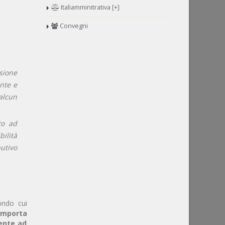
Italiamminitrativa [+]
Convegni
sione
ante e
alcun
to ad
ilità
utivo
ondo cui
omporta
mente ad