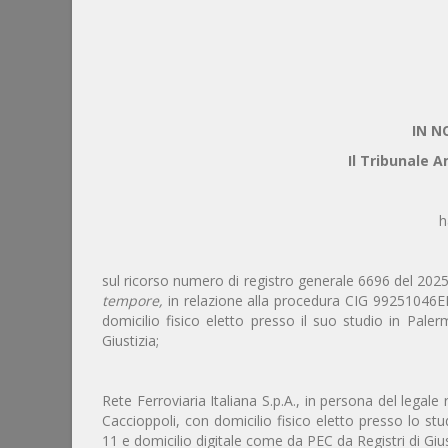
IN N
Il Tribunale A
h
sul ricorso numero di registro generale 6696 del 2025
tempore,
in relazione alla procedura CIG 99251046E
domicilio fisico eletto presso il suo studio in Pale
Giustizia;
Rete Ferroviaria Italiana S.p.A., in persona del legal
Caccioppoli, con domicilio fisico eletto presso lo st
11 e domicilio digitale come da PEC da Registri di Gius