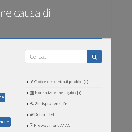
me causa di
Codice dei contratti pubblici [+]
Normativa e linee guida [+]
ria
Giurisprudenza [+]
Dottrina [+]
zione
Provvedimenti ANAC