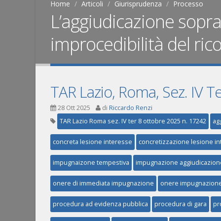
Home
Articoli
Giurisprudenza
Processo
L’aggiudicazione sopr
improcedibilità del ric
TAR Lazio, Roma, Sez. IV T
28 Ott 2025
di
Riccardo Renzi
TAR Lazio Roma sez. IV ter 8 ottobre 2025 n. 17242
ag
concreta lesione interesse
concretizzazione lesione i
impugnaizone tempestiva
impugnazione aggiudicazion
onere di immediata impugnazione
onere impugnazione
procedura ad evidenza pubblica
procedura di gara
pr