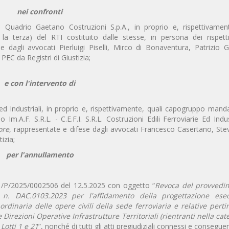
nei confronti
.l., Quadrio Gaetano Costruzioni S.p.A., in proprio e, rispettivamen
 terza) del RTI costituito dalle stesse, in persona dei rispettiv
e dagli avvocati Pierluigi Piselli, Mirco di Bonaventura, Patrizio 
EC da Registri di Giustizia;
e con l'intervento di
arie ed Industriali, in proprio e, rispettivamente, quali capogruppo manda
.A.F. S.R.L. - C.E.F.I. S.R.L. Costruzioni Edili Ferroviarie Ed Indust
ore
, rappresentate e difese dagli avvocati Francesco Casertano, Ste
izia;
per l'annullamento
1/P/2025/0002506 del 12.5.2025 con oggetto “
Revoca del provvedi
ta n. DAC.0103.2023 per l'affidamento della progettazione ese
rdinaria delle opere civili della sede ferroviaria e relative perti
e Direzioni Operative Infrastrutture Territoriali (rientranti nella cat
Lotti 1 e 21
”, nonché di tutti gli atti pregiudiziali connessi e conseguen