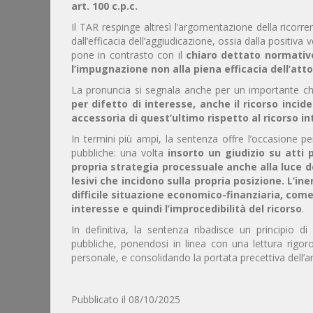
art. 100 c.p.c.
Il TAR respinge altresì l’argomentazione della ricor
dall’efficacia dell’aggiudicazione, ossia dalla positiva 
pone in contrasto con il
chiaro dettato normativo
l’impugnazione non alla piena efficacia dell’at
La pronuncia si segnala anche per un importante c
per difetto di interesse, anche il ricorso inc
accessoria di quest’ultimo rispetto al ricorso i
In termini più ampi, la sentenza offre l’occasione pe
pubbliche: una volta
insorto un giudizio su atti 
propria strategia processuale anche alla luce 
lesivi che incidono sulla propria posizione. L’ine
difficile situazione economico-finanziaria, com
interesse e quindi l’improcedibilità del ricorso
.
In definitiva, la sentenza ribadisce un principio d
pubbliche, ponendosi in linea con una lettura rigoro
personale, e consolidando la portata precettiva dell’ar
Pubblicato il 08/10/2025