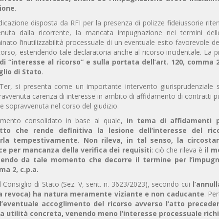
zione
.
dicazione disposta da RFI per la presenza di polizze fideiussorie rit
ttenuta dalla ricorrente, la mancata impugnazione nei termini del
nato l’inutilizzabilità processuale di un eventuale esito favorevole de
ricorso, estendendo tale declaratoria anche al ricorso incidentale. La 
i “interesse al ricorso” e sulla portata dell’art. 120, comma 2,
glio di Stato
.
Ter, si presenta come un importante intervento giurisprudenziale 
ravvenuta carenza di interesse in ambito di affidamento di contratti pu
e sopravvenuta nel corso del giudizio.
tamento consolidato in base al quale,
in tema di affidamenti p
tto che rende definitiva la lesione dell’interesse del ric
la tempestivamente. Non rileva, in tal senso, la circosta
e per mancanza della verifica dei requisiti
: ciò che rileva è
il 
sendo da tale momento che decorre il termine per l’impugn
a 2, c.p.a.
 Consiglio di Stato (Sez. V, sent. n. 3623/2023), secondo cui
l’annul
ella revoca) ha natura meramente viziante e non caducante
. Per
l’eventuale accoglimento del ricorso avverso l’atto preced
na utilità concreta, venendo meno l’interesse processuale ric