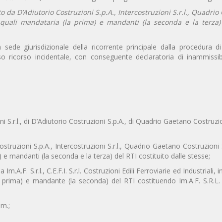
o da D’Adiutorio Costruzioni S.p.A., Intercostruzioni S.r.l., Quadri
, quali mandataria (la prima) e mandanti (la seconda e la terza)
n sede giurisdizionale della ricorrente principale dalla procedura d
o ricorso incidentale, con conseguente declaratoria di inammissibi
ioni S.r.l., di D’Adiutorio Costruzioni S.p.A., di Quadrio Gaetano Costruzi
struzioni S.p.A., Intercostruzioni S.r.l., Quadrio Gaetano Costruzioni S
 e mandanti (la seconda e la terza) del RTI costituito dalle stesse;
m.A.F. S.r.l., C.E.F.I. S.r.l. Costruzioni Edili Ferroviarie ed Industriali, 
prima) e mandante (la seconda) del RTI costituendo Im.A.F. S.R.L. -
mm.;