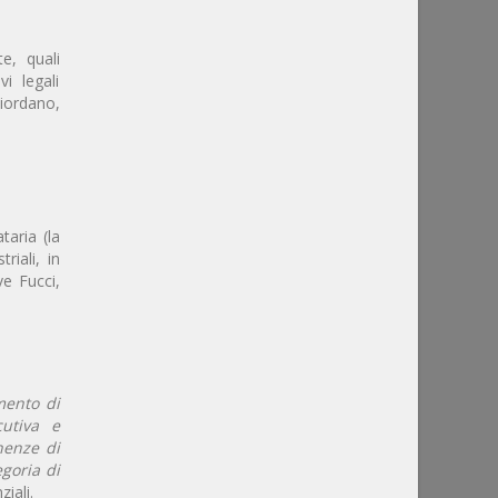
te, quali
i legali
Giordano,
taria (la
riali, in
ve Fucci,
mento di
cutiva e
nenze di
egoria di
ziali.