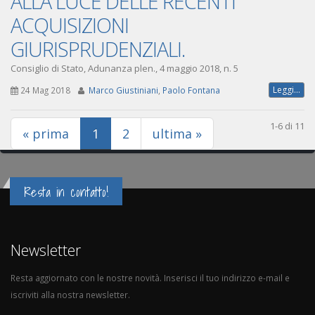
ALLA LUCE DELLE RECENTI
ACQUISIZIONI
GIURISPRUDENZIALI.
Consiglio di Stato, Adunanza plen., 4 maggio 2018, n. 5
Leggi...
24 Mag 2018
Marco Giustiniani
,
Paolo Fontana
1-6 di 11
(current)
« prima
1
2
ultima »
Resta in contatto!
Newsletter
Resta aggiornato con le nostre novità. Inserisci il tuo indirizzo e-mail e
iscriviti alla nostra newsletter.