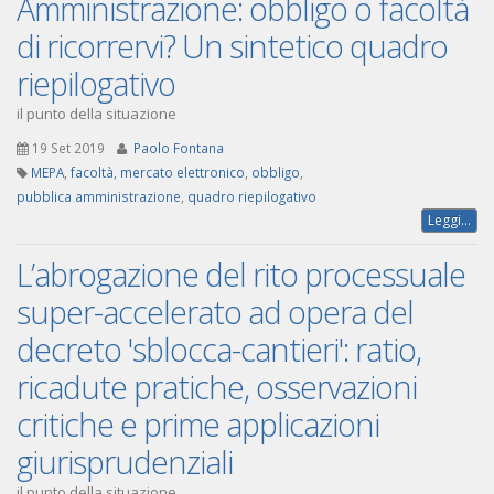
Amministrazione: obbligo o facoltà
di ricorrervi? Un sintetico quadro
riepilogativo
il punto della situazione
19 Set 2019
Paolo Fontana
MEPA
,
facoltà
,
mercato elettronico
,
obbligo
,
pubblica amministrazione
,
quadro riepilogativo
Leggi...
L’abrogazione del rito processuale
super-accelerato ad opera del
decreto 'sblocca-cantieri': ratio,
ricadute pratiche, osservazioni
critiche e prime applicazioni
giurisprudenziali
il punto della situazione