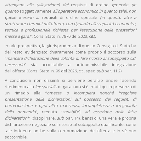
attengano alla (allegazione) dei
requisiti di ordine generale
(in
quanto
soggettivamente
all’operatore economico in quanto tale), non
quelle inerenti ai
requisiti di ordine speciale
(in quanto atte a
strutturare i termini dell’offerta, con riguardo alla capacità economica,
tecnica e professionale richiesta per l’esecuzione delle prestazioni
messe a gara)
”: Cons. Stato, n. 7870 del 2023, cit.).
In tale prospettiva, la giurisprudenza di questo Consiglio di Stato ha
del resto evidenziato chiaramente come proprio il soccorso sulla
“
mancata dichiarazione della volontà di fare ricorso al subappalto c.d.
necessario
” sia accostabile a un’inammissibile integrazione
dell’offerta (Cons. Stato, n. 99 del 2026, cit., spec.
sub
par. 11.2).
A conclusioni non dissimili si perviene peraltro anche facendo
riferimento alla
lex specialis
di gara: non si è infatti qui in presenza di
un rimedio alla “
omessa o incompleta nonché irregolare
presentazione delle dichiarazioni sul possesso dei requisiti di
partecipazione e ogni altra mancanza, incompletezza o irregolarità
della domanda
”, ritenuta “
sanabil
[e]
ad eccezione delle false
dichiarazioni
” (disciplinare,
sub
par. 14), bensì di una vera e propria
dichiarazione negoziale sul ricorso al subappalto qualificante, come
tale incidente anche sulla conformazione dell’offerta e in sé non
soccorribile.