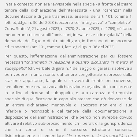
In tale contesto, non era ravvisabile nella specie - a fronte del chiaro
tenore della dichiarazione dell’interessata - una “carenza” nella
documentazione di gara trasmessa, ai sensi dell’art. 101, comma 1,
lett.
a)
, d.lgs. n. 36 del 2023 (soccorso cd. “integrativo” o “completivo”:
Cons. Stato, V, 21 agosto 2023, n. 7870; 2 aprile 2025, n. 2789), né tanto
meno erano riconoscibili “omissioni, inesattezze o irregolarità” della
domanda, del Dgue o di altri atti di gara, in funzione di un soccorso
cd. “sanante” (art. 101, comma 1, lett.
b)
, d.lgs. n. 36 del 2023).
Per questo, l’affermazione dell’amministrazione per cui fossero
necessari “
chiarimenti in relazione a quanto dichiarato in merito al
subappalto
” (cfr. verbale di gara n. 1 del seggio di gara) si risolveva a
ben vedere in un assunto dal tenore congetturale espresso dalla
stazione appaltante, la quale si trovava di fronte, per converso,
semplicemente una univoca dichiarazione negativa del concorrente
in ordine al ricorso al subappalto, e una carenza del requisito
speciale di qualificazione in capo allo stesso: che ciò derivasse da
un errore dichiarativo meritevole di soccorso non era di suo
inferibile o riconoscibile dal tenore della documentazione a
disposizione dell’amministrazione, che perciò non avrebbe dovuto
attivare il relativo sub-procedimento (cfr., peraltro, la giurisprudenza
che dà conto di come il soccorso istruttorio consenta
fisiologicamente di emendare “
le carenze o le irregolarità che