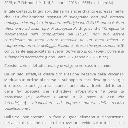
2025, n. 7134; nonché Id., III, 31 marzo 2026, n. 2635 e richiami
ivi
).
In tale contesto, la giurisprudenza ha anche chiarito espressamente
che “
La dichiarazione negativa di subappalto non può ritenersi
ambigua o incompleta, in quanto nell’originario D.G.U.E. non vi è alcun
riferimento ad alcun tipo di subappalto
”, di guisa che “
l’irregolarità
documentale nella compilazione del D.G.U.E. non può essere
considerata un mero errore materiale né un mero refuso, e
rappresenta un vizio dell’aggiudicazione, atteso che espressamente
[il
concorrente aggiudicatario aveva]
dichiarato di non voler ricorrere al
subappalto necessario
” (Cons. Stato, V, 7 gennaio 2026, n. 99).
Considerazioni del tutto analoghe valgono nel caso in esame.
Da un lato, infatti, la chiara dichiarazione negativa della Vincenzo
Modugno in ordine al ricorso al subappalto escludeva qualsivoglia
incertezza o ambiguità sul punto, tanto più a fronte del tenore
della
lex specialis
che richiedeva all’operatore “
a pena di
esclusione
[di]
indicare i lavori o la parte di essi che
intende
[sse]
subappaltare ad impresa dotata della relativa
qualificazione
”.
Dall’altro, non v’erano, in fase di gara, elementi a disposizione
dell’amministrazione tali da far ravvisare evidenze o indizi sulla