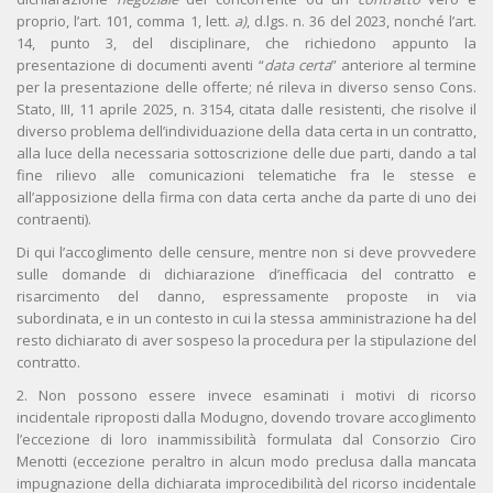
proprio, l’art. 101, comma 1, lett.
a)
, d.lgs. n. 36 del 2023, nonché l’art.
14, punto 3, del disciplinare, che richiedono appunto la
presentazione di documenti aventi “
data certa
” anteriore al termine
per la presentazione delle offerte; né rileva in diverso senso Cons.
Stato, III, 11 aprile 2025, n. 3154, citata dalle resistenti, che risolve il
diverso problema dell’individuazione della data certa in un contratto,
alla luce della necessaria sottoscrizione delle due parti, dando a tal
fine rilievo alle comunicazioni telematiche fra le stesse e
all’apposizione della firma con data certa anche da parte di uno dei
contraenti).
Di qui l’accoglimento delle censure, mentre non si deve provvedere
sulle domande di dichiarazione d’inefficacia del contratto e
risarcimento del danno, espressamente proposte in via
subordinata, e in un contesto in cui la stessa amministrazione ha del
resto dichiarato di aver sospeso la procedura per la stipulazione del
contratto.
2. Non possono essere invece esaminati i motivi di ricorso
incidentale riproposti dalla Modugno, dovendo trovare accoglimento
l’eccezione di loro inammissibilità formulata dal Consorzio Ciro
Menotti (eccezione peraltro in alcun modo preclusa dalla mancata
impugnazione della dichiarata improcedibilità del ricorso incidentale