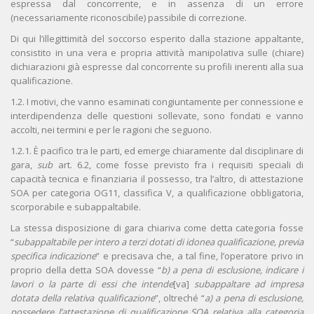
espressa dal concorrente, e in assenza di un errore
(necessariamente riconoscibile) passibile di correzione.
Di qui l’illegittimità del soccorso esperito dalla stazione appaltante,
consistito in una vera e propria attività manipolativa sulle (chiare)
dichiarazioni già espresse dal concorrente su profili inerenti alla sua
qualificazione.
1.2. I motivi, che vanno esaminati congiuntamente per connessione e
interdipendenza delle questioni sollevate, sono fondati e vanno
accolti, nei termini e per le ragioni che seguono.
1.2.1. È pacifico tra le parti, ed emerge chiaramente dal disciplinare di
gara,
sub
art. 6.2, come fosse previsto fra i requisiti speciali di
capacità tecnica e finanziaria il possesso, tra l’altro, di attestazione
SOA per categoria OG11, classifica V, a qualificazione obbligatoria,
scorporabile e subappaltabile.
La stessa disposizione di gara chiariva come detta categoria fosse
“
subappaltabile per intero a terzi dotati di idonea qualificazione, previa
specifica indicazione
” e precisava che, a tal fine, l’operatore privo in
proprio della detta SOA dovesse “
b) a pena di esclusione, indicare i
lavori o la parte di essi che intende
[va]
subappaltare ad impresa
dotata della relativa qualificazione
”, oltreché “
a) a pena di esclusione,
possedere l’attestazione di qualificazione SOA relativa alla categoria