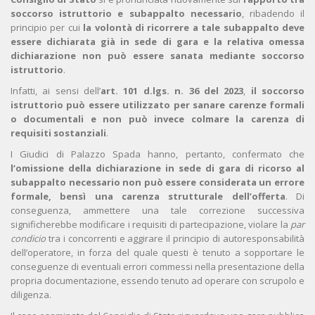
soccorso istruttorio e subappalto necessario
, ribadendo il
principio per cui
la volontà di ricorrere a tale subappalto deve
essere dichiarata già in sede di gara e la relativa omessa
dichiarazione non può essere sanata mediante soccorso
istruttorio
.
Infatti, ai sensi dell’
art. 101 d.lgs. n. 36 del 2023
,
il soccorso
istruttorio può essere utilizzato per sanare carenze formali
o documentali e non può invece colmare la carenza di
requisiti sostanziali
.
I Giudici di Palazzo Spada hanno, pertanto, confermato che
l’omissione della dichiarazione in sede di gara di ricorso al
subappalto necessario non può essere considerata un errore
formale, bensì una carenza strutturale dell’offerta
. Di
conseguenza, ammettere una tale correzione successiva
significherebbe modificare i requisiti di partecipazione, violare la
par
condicio
tra i concorrenti e aggirare il principio di autoresponsabilità
dell’operatore, in forza del quale questi è tenuto a sopportare le
conseguenze di eventuali errori commessi nella presentazione della
propria documentazione, essendo tenuto ad operare con scrupolo e
diligenza.