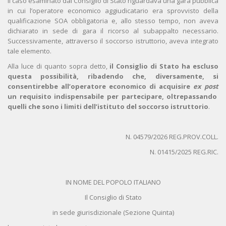
Il caso esaminato dal Consiglio di Stato riguardava una gara pubblica
in cui l’operatore economico aggiudicatario era sprovvisto della
qualificazione SOA obbligatoria e, allo stesso tempo, non aveva
dichiarato in sede di gara il ricorso al subappalto necessario.
Successivamente, attraverso il soccorso istruttorio, aveva integrato
tale elemento.
Alla luce di quanto sopra detto,
il Consiglio di Stato ha escluso
questa possibilità, ribadendo che, diversamente, si
consentirebbe all’operatore economico di acquisire
ex post
un requisito indispensabile per partecipare, oltrepassando
quelli che sono i limiti dell’istituto del soccorso istruttorio
.
N. 04579/2026 REG.PROV.COLL.
N. 01415/2025 REG.RIC.
IN NOME DEL POPOLO ITALIANO
Il Consiglio di Stato
in sede giurisdizionale (Sezione Quinta)