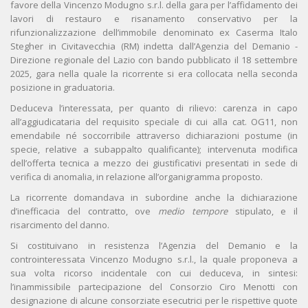
favore della Vincenzo Modugno s.r.l. della gara per l’affidamento dei
lavori di restauro e risanamento conservativo per la
rifunzionalizzazione dell’immobile denominato ex Caserma Italo
Stegher in Civitavecchia (RM) indetta dall’Agenzia del Demanio -
Direzione regionale del Lazio con bando pubblicato il 18 settembre
2025, gara nella quale la ricorrente si era collocata nella seconda
posizione in graduatoria.
Deduceva l’interessata, per quanto di rilievo: carenza in capo
all’aggiudicataria del requisito speciale di cui alla cat. OG11, non
emendabile né soccorribile attraverso dichiarazioni postume (in
specie, relative a subappalto qualificante); intervenuta modifica
dell’offerta tecnica a mezzo dei giustificativi presentati in sede di
verifica di anomalia, in relazione all’organigramma proposto.
La ricorrente domandava in subordine anche la dichiarazione
d’inefficacia del contratto, ove
medio tempore
stipulato, e il
risarcimento del danno.
Si costituivano in resistenza l’Agenzia del Demanio e la
controinteressata Vincenzo Modugno s.r.l., la quale proponeva a
sua volta ricorso incidentale con cui deduceva, in sintesi:
l’inammissibile partecipazione del Consorzio Ciro Menotti con
designazione di alcune consorziate esecutrici per le rispettive quote