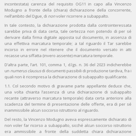
incontestata) carenza del requisito OG11 in capo alla Vincenzo
Modugno a fronte della (chiara) dichiarazione della concorrente,
nell’ambito del Dgue, di
non
voler ricorrere a subappalto.
In tale contesto, la dichiarazione prodotta dalla controinteressata
sarebbe priva di data certa, tale certezza non potendo di per sé
derivare dalla firma digitale apposta sul documento, in assenza di
una effettiva marcatura temporale; a tal riguardo il Tar sarebbe
incorso in errore nel ritenere che il documento versato in atti
recasse una siffatta (invero assente) marcatura temporale.
D’altra parte, l’art. 101, comma 1, d.lgs. n. 36 del 2023 indicherebbe
un
numerus clausus
di documenti passibili di produzione tardiva, fra i
quali non è ricompresa la dichiarazione di subappalto qualificante.
1.1. Col secondo motivo di gravame parte appellante deduce che,
una volta chiarita l’assenza di una dichiarazione di subappalto
recante (attraverso marcatura temporale) data certa anteriore alla
scadenza del termine di presentazione delle offerte, era di per sé
inammissibile alcun soccorso istruttorio al riguardo.
Del resto, la Vincenzo Modugno aveva espressamente dichiarato di
non voler far ricorso a subappalto, sicché alcun soccorso istruttorio
era ammissibile a fronte della suddetta chiara dichiarazione