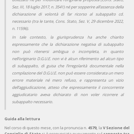
Sez. III, 18 luglio 2017, n. 3541) né per sopperire all’assenza della
dichiarazione di volontà di far ricorso al subappalto cd.
necessario (tra le tante, Cons. Stato, Sez. V, 29 dicembre 2022,
n. 11596).
In tale contesto, la giurisprudenza ha anche chiarito
espressamente che la dichiarazione negativa di subappalto
non può ritenersi ambigua o incompleta, in quanto
nell’originario D.G.U.E. non vi è alcun riferimento ad alcun tipo
di subappalto, di guisa che l’irregolarità documentale nella
compilazione del D.G.U.E. non può essere considerata un mero
errore materiale né mero refuso, e rappresenta un vizio
dell’aggiudicazione, atteso che espressamente il concorrente
aggiudicatario aveva dichiarato di non voler ricorrere al
subappalto necessario.
Guida alla lettura
Nel corso di questo mese, con la pronuncia n.
4579,
la
V Sezione del
Consiglio di Stato
si è pronunciata nuovamente sul
rapporto tra