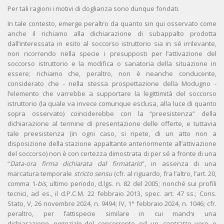
Per tali ragioni i motivi di doglianza sono dunque fondati.
In tale contesto, emerge peraltro da quanto sin qui osservato come
anche il richiamo alla dichiarazione di subappalto prodotta
dall’interessata in esito al soccorso istruttorio sia in sé irrilevante,
non ricorrendo nella specie i presupposti per l’attivazione del
soccorso istruttorio e la modifica o sanatoria della situazione in
essere; richiamo che, peraltro, non è neanche conducente,
considerato che - nella stessa prospettazione della Modugno -
l’elemento che varrebbe a supportare la legittimità del soccorso
istruttorio (la quale va invece comunque esclusa, alla luce di quanto
sopra osservato) coinciderebbe con la “preesistenza” della
dichiarazione al termine di presentazione delle offerte, e tuttavia
tale preesistenza (in ogni caso, si ripete, di un atto non a
disposizione della stazione appaltante anteriormente all’attivazione
del soccorso) non è con certezza dimostrata di per sé a fronte di una
“
Data-ora firma dichiarata dal firmatario
”, in assenza di una
marcatura temporale
stricto sensu
(cfr. al riguardo, fra l’altro, l’art. 20,
comma 1-
bis
, ultimo periodo, d.lgs. n. 82 del 2005; nonché sui profili
tecnici, ad es., il d.P.C.M. 22 febbraio 2013, spec. art. 47 ss.; Cons.
Stato, V, 26 novembre 2024, n. 9494; IV, 1° febbraio 2024, n. 1046; cfr.
peraltro, per fattispecie similare in cui manchi una
dichiarazione
negoziale
del concorrente od un
contratto
vero e