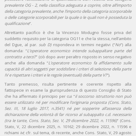
prevalente OG - 2, nella classifica adeguata a coprire, oltre all’importo
della categoria prevalente, anche l’importo della categoria scorporabile
o delle categorie scorporabili per la quale o le quali non è posseduta la
qualificazione
”.
Altrettanto pacifico è che la Vincenzo Modugno fosse priva del
suddetto requisito per la categoria OG11 e che la stessa, nell’ambito
del Dgue, al par.
sub D)
rispondeva in termini negativi (“
No
”) alla
domanda: “
L’operatore economico intende subappaltare parte del
contratto a terzi?
” (ciò dopo aver peraltro risposto in senso negativo
anche alla domanda “
L’operatore economico fa affidamento sulle
capacità di altri soggetti per soddisfare i criteri di selezione della parte
IV e rispettare i criteri e le regole (eventuali) della parte V?
”).
Tanto premesso, risulta pertinente e coerente rispetto alla
fattispecie in esame la giurisprudenza di questo Consiglio di Stato
che ha affermato il principio per cui “
il soccorso istruttorio non può
essere utilizzato né per modificare l’originaria proposta (Cons. Stato,
Sez. III, 18 luglio 2017, n.3541) né per sopperire all’assenza della
dichiarazione della volontà di far ricorso al subappalto c.d. necessario
(tra le tante, Cons. Stato, Sez. V, 29 dicembre 2022, n. 11596)
” (Cons.
Stato, V, 22 dicembre 2025, n. 10162; 29 dicembre 2022, n. 11596 e
richiami
ivi
; cfr. sul tema, di recente, anche Cons. Stato, V, 29 agosto