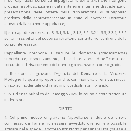
I) sui capi della sentenza impugnata n. 3.4 e 3.4.1 che ritengono
provata la sottoscrizione in data anteriore al termine di scadenza di
presentazione delle offerte della dichiarazione di subappalto
prodotta dalla controinteressata in esito al soccorso istruttorio
attivato dalla stazione appaltante;
II) sui capi di sentenza n. 3, 3.1, 3.1.1, 3.1.2, 3.2, 3.2.1, 3.3, 3.3.1, 3.3.2
sull’ammissibilità del soccorso istruttorio sanante nei confronti della
controinteressata.
L’appellante ripropone a seguire le domande (gradatamente)
subordinate, rispettivamente, di dichiarazione d’inefficacia del
contratto e di risarcimento del danno già avanzate in primo grado.
4. Resistono al gravame l’Agenzia del Demanio e la Vincenzo
Modugno, la quale ripropone anche, con memoria difensiva, i motivi
di ricorso incidentale dichiarati improcedibili in primo grado.
5. All’udienza pubblica del 7 maggio 2026, la causa è stata trattenuta
in decisione.
DIRITTO
1. Col primo motivo di gravame l’appellante si duole dell’errore
commesso dal Tar nel non essersi avveduto che non era possibile
attivare nella specie il soccorso istruttorio per sanare una (palese e