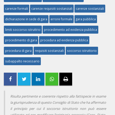
carenze formali
carenze requisiti sostanziali
carenze sostanziali
dichiarazione in sede di gara
errore formale
gara pubblica
limiti soccorso istruttrio
procedimento ad evidenza pubblica
procedimento di gara
procedura ad evidenza pubblica
procedura di gara
requisiti sostanziali
soccorso istruttorio
subappalto necessario
Risulta pertinente e coerente rispetto alla fattispecie in esame
la giurisprudenza di questo Consiglio di Stato che ha affermato
il principio per cui il soccorso istruttorio non può essere
utilizzato né per modificare l’originaria proposta (Cons. Stato,