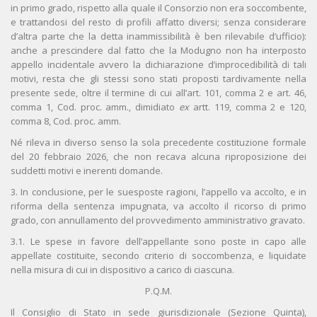
in primo grado, rispetto alla quale il Consorzio non era soccombente,
e trattandosi del resto di profili affatto diversi; senza considerare
d’altra parte che la detta inammissibilità è ben rilevabile d’ufficio):
anche a prescindere dal fatto che la Modugno non ha interposto
appello incidentale avvero la dichiarazione d’improcedibilità di tali
motivi, resta che gli stessi sono stati proposti tardivamente nella
presente sede, oltre il termine di cui all’art. 101, comma 2 e art. 46,
comma 1, Cod. proc. amm., dimidiato
ex
artt. 119, comma 2 e 120,
comma 8, Cod. proc. amm.
Né rileva in diverso senso la sola precedente costituzione formale
del 20 febbraio 2026, che non recava alcuna riproposizione dei
suddetti motivi e inerenti domande.
3. In conclusione, per le suesposte ragioni, l’appello va accolto, e in
riforma della sentenza impugnata, va accolto il ricorso di primo
grado, con annullamento del provvedimento amministrativo gravato.
3.1. Le spese in favore dell’appellante sono poste in capo alle
appellate costituite, secondo criterio di soccombenza, e liquidate
nella misura di cui in dispositivo a carico di ciascuna.
P.Q.M.
Il Consiglio di Stato in sede giurisdizionale (Sezione Quinta),