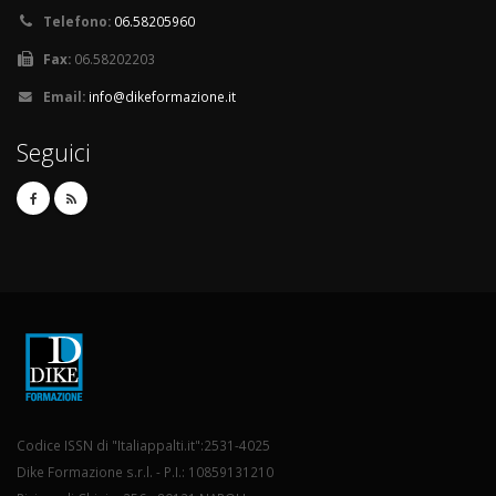
Telefono:
06.58205960
Fax:
06.58202203
Email:
info@dikeformazione.it
Seguici
Codice ISSN di "Italiappalti.it":2531-4025
Dike Formazione s.r.l. - P.I.: 10859131210