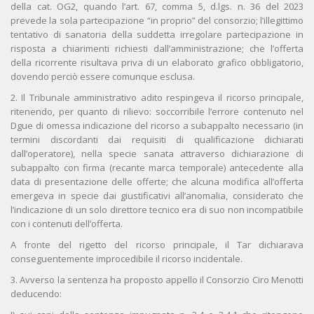
della cat. OG2, quando l’art. 67, comma 5, d.lgs. n. 36 del 2023
prevede la sola partecipazione “in proprio” del consorzio; l’illegittimo
tentativo di sanatoria della suddetta irregolare partecipazione in
risposta a chiarimenti richiesti dall’amministrazione; che l’offerta
della ricorrente risultava priva di un elaborato grafico obbligatorio,
dovendo perciò essere comunque esclusa.
2. Il Tribunale amministrativo adito respingeva il ricorso principale,
ritenendo, per quanto di rilievo: soccorribile l’errore contenuto nel
Dgue di omessa indicazione del ricorso a subappalto necessario (in
termini discordanti dai requisiti di qualificazione dichiarati
dall’operatore), nella specie sanata attraverso dichiarazione di
subappalto con firma (recante marca temporale) antecedente alla
data di presentazione delle offerte; che alcuna modifica all’offerta
emergeva in specie dai giustificativi all’anomalia, considerato che
l’indicazione di un solo direttore tecnico era di suo non incompatibile
con i contenuti dell’offerta.
A fronte del rigetto del ricorso principale, il Tar dichiarava
conseguentemente improcedibile il ricorso incidentale.
3. Avverso la sentenza ha proposto appello il Consorzio Ciro Menotti
deducendo: