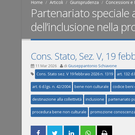
Home
Articoli
Giurisprudenza
Concessioni e 
Partenariato speciale ai
dell’inclusione nella p
Cons. Stato, Sez. V, 19 feb
11 Mar 2026
di
Giuseppantonio Schiavone
Cons. Stato sez. V 19 febbraio 2026 n. 1319
art. 132 d.
art. 6 d.lgs. n. 42/2004
bene non culturale
codice beni c
destinazione alla collettività
inclusione
partenariato p
procedura bene non culturale
promozione conoscenza 