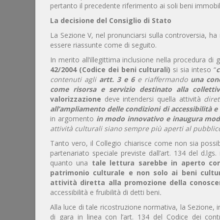
pertanto il precedente riferimento ai soli beni immobi
La decisione del Consiglio di Stato
La Sezione V, nel pronunciarsi sulla controversia, ha
essere riassunte come di seguito.
In merito all’illegittima inclusione nella procedura d
42/2004 (Codice dei beni culturali)
si sia inteso “
c
contenuti agli
artt. 3 e 6
e riaffermando
una conc
come risorsa e servizio destinato alla collettiv
valorizzazione
deve intendersi quella attività
dire
all’ampliamento delle condizioni di accessibilità e 
in argomento
in modo innovativo e inaugura modal
attività culturali siano sempre più aperti al pubblic
Tanto vero, il Collegio chiarisce come non sia possib
partenariato speciale previste dall’art. 134 del d.lgs
quanto una
tale lettura sarebbe in aperto con
patrimonio culturale e non solo ai beni cultur
attività diretta alla promozione della conosce
accessibilità e fruibilità di detti beni
.
Alla luce di tale ricostruzione normativa, la Sezione, 
di gara in linea con l’art. 134 del Codice dei con