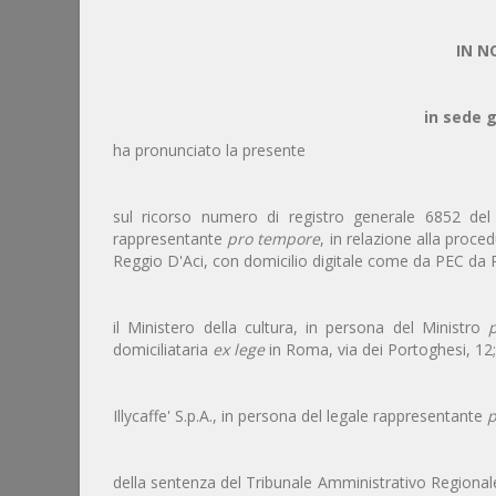
IN N
in sede g
ha pronunciato la presente
sul ricorso numero di registro generale 6852 del 
rappresentante
pro tempore
, in relazione alla proc
Reggio D'Aci, con domicilio digitale come da PEC da Reg
il Ministero della cultura, in persona del Ministro
domiciliataria
ex lege
in Roma, via dei Portoghesi, 12;
Illycaffe' S.p.A., in persona del legale rappresentante
p
della sentenza del Tribunale Amministrativo Regionale p