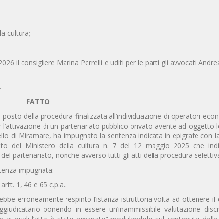
la cultura;
026 il consigliere Marina Perrelli e uditi per le parti gli avvocati Andr
.
FATTO
rzo posto della procedura finalizzata all’individuazione di operatori econ
r l’attivazione di un partenariato pubblico-privato avente ad oggetto le
llo di Miramare, ha impugnato la sentenza indicata in epigrafe con l
reto del Ministero della cultura n. 7 del 12 maggio 2025 che indi
 del partenariato, nonché avverso tutti gli atti della procedura selettiv
entenza impugnata:
artt. 1, 46 e 65 c.p.a..
rebbe erroneamente respinto l’istanza istruttoria volta ad ottenere il
l’aggiudicatario ponendo in essere un’inammissibile valutazione disc
base ai quali l’atto è stato emanato” modulandolo sul contenuto dell