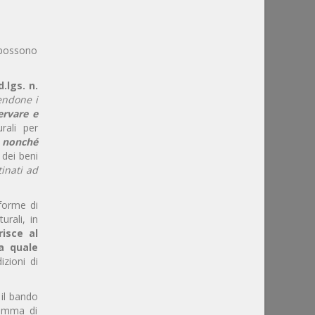
e possono
d.lgs. n.
endone i
ervare e
urali per
, nonché
 dei beni
inati ad
 forme di
urali, in
risce al
a quale
izioni di
 il bando
ramma di