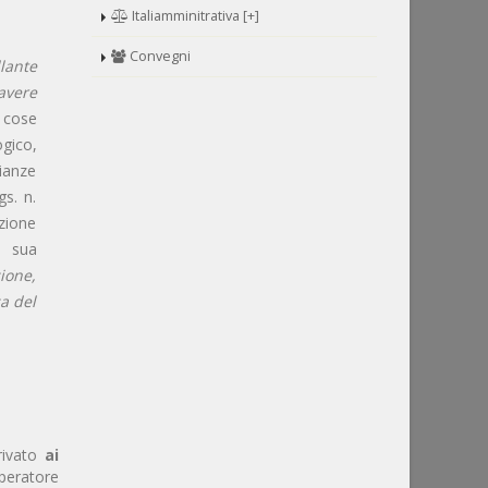
Italiamminitrativa [+]
Convegni
lante
avere
 cose
gico,
nianze
gs. n.
izione
a sua
zione,
za del
privato
ai
peratore