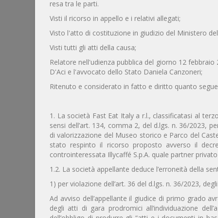
resa tra le parti.
Visti il ricorso in appello e i relativi allegati;
Visto l'atto di costituzione in giudizio del Ministero del
Visti tutti gli atti della causa;
Relatore nell'udienza pubblica del giorno 12 febbraio 2
D'Aci e l'avvocato dello Stato Daniela Canzoneri;
Ritenuto e considerato in fatto e diritto quanto segue
1. La società Fast Eat Italy a r.l., classificatasi al te
sensi dell’art. 134, comma 2, del d.lgs. n. 36/2023, pe
di valorizzazione del Museo storico e Parco del Caste
stato respinto il ricorso proposto avverso il dec
controinteressata Illycaffé S.p.A. quale partner privato
1.2. La società appellante deduce l’erroneità della s
1) per violazione dell’art. 36 del d.lgs. n. 36/2023, degli 
Ad avviso dell’appellante il giudice di primo grado av
degli atti di gara prodromici all’individuazione del
dell’obbligo di produrre gli “atti e i documenti in 