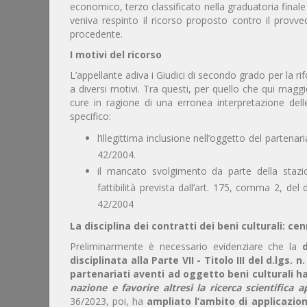
economico, terzo classificato nella graduatoria final
veniva respinto il ricorso proposto contro il provv
procedente.
I motivi del ricorso
L’appellante adiva i Giudici di secondo grado per la rif
a diversi motivi. Tra questi, per quello che qui magg
cure in ragione di una erronea interpretazione delle 
specifico:
l’illegittima inclusione nell’oggetto del partena
42/2004.
il mancato svolgimento da parte della stazi
fattibilità prevista dall’art. 175, comma 2, del
42/2004
La disciplina dei contratti dei beni culturali: cen
Preliminarmente è necessario evidenziare che la
disciplinata alla Parte VII - Titolo III del d.lgs. n
partenariati aventi ad oggetto beni culturali 
nazione e favorire altresì la ricerca scientifica a
36/2023, poi, ha
ampliato l’ambito di applicazion