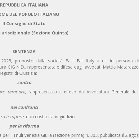
REPUBBLICA ITALIANA
OME DEL POPOLO ITALIANO
Il Consiglio di Stato
iurisdizionale (Sezione Quinta)
SENTENZA
2025, proposto dalla società Fast Eat Italy a r.l., in persona de
edura CIG N.D., rappresentata e difesa dagli avvocati Mattia Matarazz
istri di Giustizia;
contro
pro tempore
, rappresentato e difeso dall'Avvocatura Generale dell
nei confronti
ro tempore
, non costituita in giudizio;
per la riforma
er il Friuli Venezia Giulia (sezione prima) n. 303, pubblicata il 2 ago