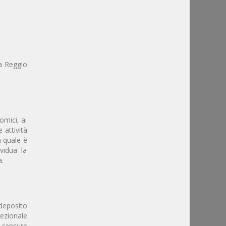
ea Reggio
omici, ai
 attività
a quale è
vidua la
a.
 deposito
rezionale
e censure