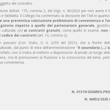
ggetto del contratto.
zione dell’art. 175, comma 2, del d.lgs. n. 36/2023 per non avere il 
e fattibilità. Il Collegio ha confermato la decisione del TAR in quanto
 una preventiva valutazione preliminare di convenienza e fatt
gatorio rispetto a quello del partenariato generale
, giustifi
 culturale;
(iii)
ai contratti gratuiti
, come quello in esame,
non 
l codice dei contratti
(art. 13, comma 2).
in passato (Con. Stato, V, n. 2259 del 2021), che a fronte dell
ulturale, dal punto di vista dell’amministrazione
“è secondaria (…) la
, infatti, non si tratta di mettere a disposizione di privati un luogo dell
rese, ma di promuovere la fruizione e la conoscenza del bene, pert
ua convenienza.
N. 01319/2026REG.PRO
N. 06852/2025 