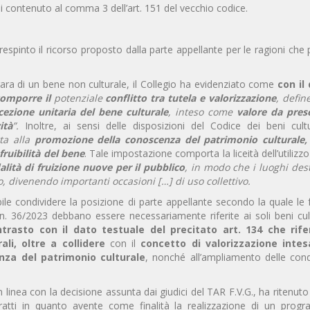
li contenuto al comma 3 dell’art. 151 del vecchio codice.
 respinto il ricorso proposto dalla parte appellante per le ragioni ch
i gara di un bene non culturale, il Collegio ha evidenziato come
con il 
omporre il
potenziale
conflitto tra tutela e valorizzazione
, defin
ezione unitaria del bene culturale
, inteso come
valore da pres
ità
”.
Inoltre, ai sensi delle disposizioni del Codice dei beni cult
tta alla
promozione della conoscenza del patrimonio culturale
fruibilità del bene
. Tale impostazione comporta la liceità dell’utilizzo
ità di fruizione nuove per il pubblico
, in modo che i luoghi dest
o, divenendo importanti occasioni […] di uso collettivo.
ile condividere la posizione di parte appellante secondo la quale le
. n. 36/2023 debbano essere necessariamente riferite ai soli beni cult
trasto con il dato testuale del precitato art. 134 che rife
ali, oltre a collidere
con il
concetto di valorizzazione
intes
nza del patrimonio culturale
, nonché all’ampliamento delle cond
in linea con la decisione assunta dai giudici del TAR F.V.G., ha ritenuto
tratti in quanto avente come finalità la realizzazione di un prog