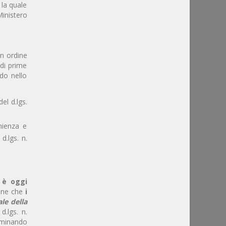
 la quale
Ministero
in ordine
 di prime
ndo nello
el d.lgs.
nienza e
d.lgs. n.
i è oggi
pone che
i
ale della
 d.lgs. n.
liminando