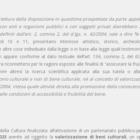
 lettura della disposizione in questione prospettata da parte appel
con enti e organismi pubblici e con soggetti privati dovrebbero 
efiniti dall’art. 2, comma 2, del d.lgs. n. 42/2004, vale a dire “
le
li 10 e 11, presentano interesse artistico, storico, archeolo
e altre cose individuate dalla legge o in base alla legge quali testimo
 non appare conforme al dato testuale dell’art. 134, comma 2, del d.l
 riconnettersi per le ragioni esposte alle finalità di “assicurare la fru
ire altresì la ricerca scientifica applicata alla sua tutela o all
imonio culturale e non di bene culturale, né al concetto di valorizza
2/2004, intesa quale attività diretta alla promozione della conoscen
e condizioni di accessibilità e fruibilità del bene.
lla Cultura finalizzata all’attivazione di un partenariato pubblico-
023
avente ad oggetto la
valorizzazione di beni culturali
, un o