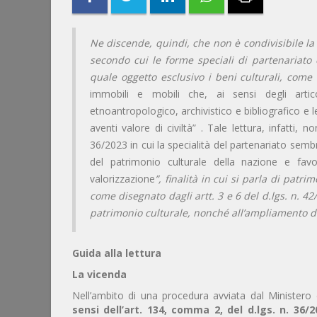
Ne discende, quindi, che non è condivisibile la
secondo cui le forme speciali di partenariato 
quale oggetto esclusivo i beni culturali, come d
immobili e mobili che, ai sensi degli artico
etnoantropologico, archivistico e bibliografico e l
aventi valore di civiltà” . Tale lettura, infatti,
36/2023 in cui la specialità del partenariato sembra
del patrimonio culturale della nazione e favor
valorizzazione
”, finalità in cui si parla di patr
come disegnato dagli artt. 3 e 6 del d.lgs. n. 4
patrimonio culturale, nonché all’ampliamento dell
Guida alla lettura
La vicenda
Nell’ambito di una procedura avviata dal Ministero de
sensi dell’art. 134, comma 2, del d.lgs. n. 36/2