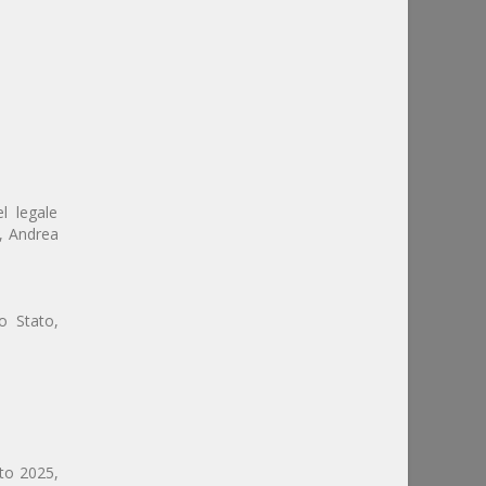
l legale
o, Andrea
o Stato,
sto 2025,