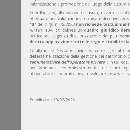
valorizzazione e promozione del luogo della cultura o
In ordine, poi, alla seconda censura, ovvero la viola
effettuato una valutazione preliminare di convenienza 
134
del d.lgs. n. 36/2023
non richiede testualmente
(ii)
l’art. 134, cit. delinea un
quadro giuridico dero
particolare esigenza di valorizzazione del patrimonio
diretta applicazione tutte le regole stabilite da
In ultimo, la Sezione chiarisce, come già fatto 
dell’esternalizzazione della gestione del patrimonio c
remuneratività dell’operatore privato”
.
In tali casi
per farne beni economici strumentali delle loro imp
all’operatore economico privato valutare
ex ante
la s
Pubblicato il 19/02/2026