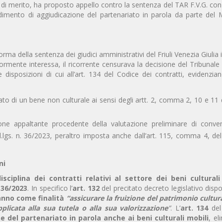
e di merito, ha proposto appello contro la sentenza del TAR F.V.G. con
edimento di aggiudicazione del partenariato in parola da parte del 
orma della sentenza dei giudici amministrativi del Friuli Venezia Giulia 
iormente interessa, il ricorrente censurava la decisione del Tribunale
disposizioni di cui all’art. 134 del Codice dei contratti, evidenzia
riato di un bene non culturale ai sensi degli artt. 2, comma 2, 10 e 11 d
one appaltante procedente della valutazione preliminare di conve
 d.lgs. n. 36/2023, peraltro imposta anche dall’art. 115, comma 4, del 
ni
disciplina dei contratti relativi al settore dei beni cultural
. 36/2023
. In specifico l’
art. 132
del precitato decreto legislativo dis
hanno come finalità
“assicurare la fruizione del patrimonio cultur
pplicata alla sua tutela o alla sua valorizzazione
”
. L’
art. 134
del
e del partenariato in parola anche ai beni culturali mobili
, e