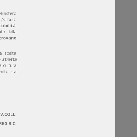
Ministero
:
(i)
l’art.
ibilità
;
cato dalla
trovano
a scelta
 stretta
a cultura
anto sta
V.COLL.
REG.RIC.