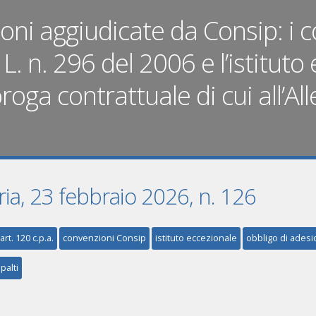
ni aggiudicate da Consip: i con
L. n. 296 del 2006 e l’istituto
ga contrattuale di cui all’Alle
ria, 23 febbraio 2026, n. 126
art. 120 c.p.a.
convenzioni Consip
istituto eccezionale
obbligo di ades
palti