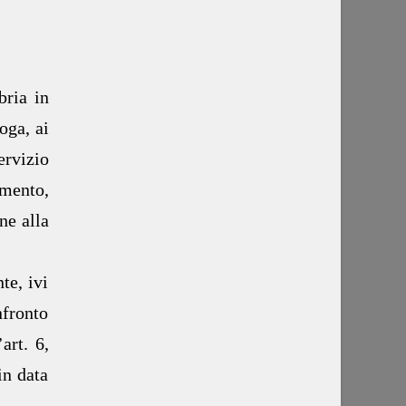
bria in
oga, ai
servizio
mento,
ne alla
te, ivi
nfronto
art. 6,
in data