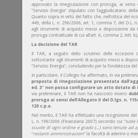
approvato la rinegoziazione con proroga, ai sensi de
“Servizio Energia” stipulato con l’aggiudicatario del
Quanto sopra in virtù del fatto che, nell’ottica del ri
449, della L. n. 296/2006, art. 1, comma 7, del D.L. 
agli strumenti di acquisto messi a disposizione da C
proroga contrattuale di cui all’art. 6, comma 2, lett. b),
La decisione del TAR
Il TAR, a seguito dello scrutinio delle eccezioni 
sottostante agli strumenti di acquisto messi a disposi
“Servizio Energia”, concludendo per la fondatezza del 
In particolare, il Collegio ha affermato, in via prelimi
proposta di rinegoziazione presentata dall’agg
ed. 3” non possa configurare un atto dotato d
via preliminare, il TAR non ha nascosto invero
dubb
proroga ai sensi dell’Allegato II del D.lgs. n. 11
120 c.p.a.
Nel merito, il TAR ha effettuato una ricognizione de
L. n. 196/2006 (Finanziaria 2007) secondo cui “
tutte 
scuole di ogni ordine e grado (…) sono tenute ad a
“
restanti amministrazioni
” la facoltà di aderirvi o me