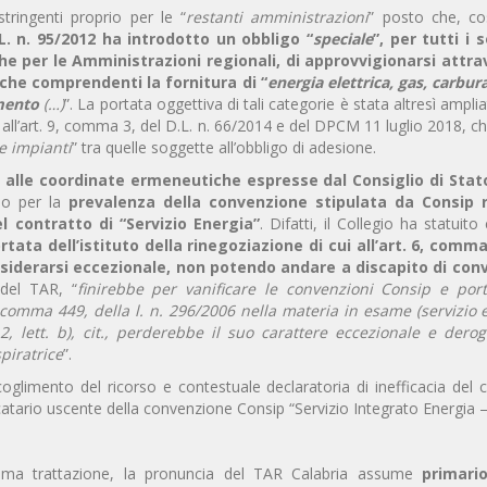
tringenti proprio per le “
restanti amministrazioni
” posto che, c
.L. n. 95/2012 ha introdotto un obbligo “
speciale
”, per tutti i 
che per le Amministrazioni regionali, di approvvigionarsi attra
che comprendenti la fornitura di “
energia elettrica, gas, carbur
amento
(…)
”. La portata oggettiva di tali categorie è stata altresì amplia
cui all’art. 9, comma 3, del D.L. n. 66/2014 e del DPCM 11 luglio 2018, 
e impianti
” tra quelle soggette all’obbligo di adesione.
 alle coordinate ermeneutiche espresse dal Consiglio di Stat
do per la
prevalenza della convenzione stipulata da Consip r
el contratto di “Servizio Energia”
. Difatti, il Collegio ha statuit
ata dell’istituto della rinegoziazione di cui all’art. 6, comma 
 considerarsi eccezionale, non potendo andare a discapito di con
 del TAR, “
finirebbe per vanificare le convenzioni Consip e port
 comma 449, della l. n. 296/2006 nella materia in esame (servizio e
2, lett. b), cit., perderebbe il suo carattere eccezionale e derog
piratrice
”.
ccoglimento del ricorso e contestuale declaratoria di inefficacia del 
catario uscente della convenzione Consip “Servizio Integrato Energia – 
ima trattazione, la pronuncia del TAR Calabria assume
primario