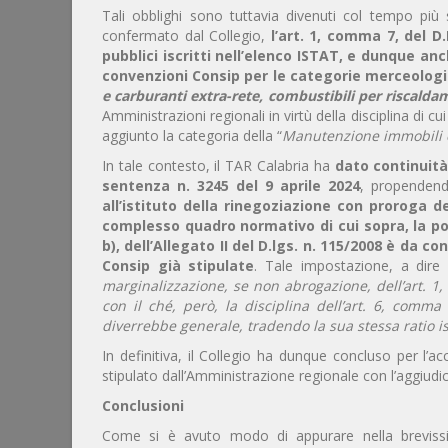
Tali obblighi sono tuttavia divenuti col tempo più s
confermato dal Collegio,
l’art. 1, comma 7, del D
pubblici iscritti nell’elenco ISTAT, e dunque an
convenzioni Consip per le categorie merceologi
e carburanti extra-rete, combustibili per riscald
Amministrazioni regionali in virtù della disciplina di 
aggiunto la categoria della “
Manutenzione immobili 
In tale contesto, il TAR Calabria ha
dato continuità
sentenza n. 3245 del 9 aprile 2024
, propenden
all’istituto della rinegoziazione con proroga d
complesso quadro normativo di cui sopra, la port
b), dell’Allegato II del D.lgs. n. 115/2008 è da
Consip già stipulate
. Tale impostazione, a dire
marginalizzazione, se non abrogazione, dell’art. 1,
con il ché, però, la disciplina dell’art. 6, comma 
diverrebbe generale, tradendo la sua stessa ratio is
In definitiva, il Collegio ha dunque concluso per l’a
stipulato dall’Amministrazione regionale con l’aggiudi
Conclusioni
Come si è avuto modo di appurare nella breviss