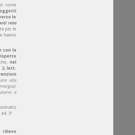
osì come
soggetti
verso le
anti rete
ta per le
che hanno
o con la
ispetto
o che,
nel
2, lett.
venzioni
are alla
nergia):
atorio e
contratto
ed. 3”.
 rilievo