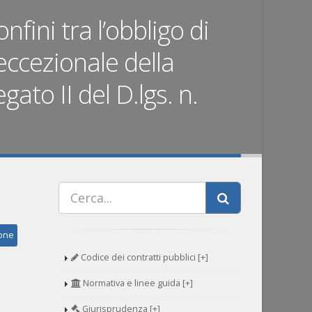
fini tra l’obbligo di
 eccezionale della
gato II del D.lgs. n.
ione
Codice dei contratti pubblici [+]
Normativa e linee guida [+]
Giurisprudenza [+]