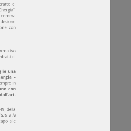
tratto di
Energia”.
 1, comma
 adesione
zione con
ormativo
tratti di
glie una
nergia –
Sempre in
ione con
all’art.
49, della
tuti e le
capo alle