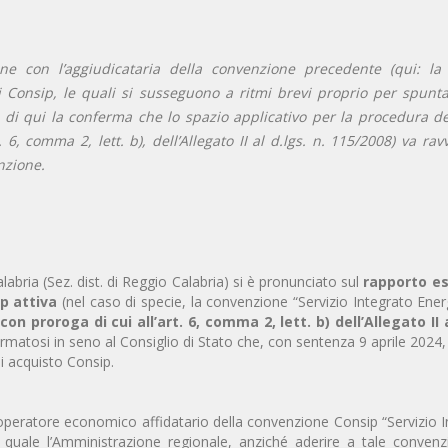
ne con l’aggiudicataria della convenzione precedente (qui: la 
i Consip, le quali si susseguono a ritmi brevi proprio per spunta
 di qui la conferma che lo spazio applicativo per la procedura d
 6, comma 2, lett. b), dell’Allegato II al d.lgs. n. 115/2008) va rav
nzione.
alabria (Sez. dist. di Reggio Calabria) si è pronunciato sul
rapporto es
p attiva
(nel caso di specie, la convenzione “Servizio Integrato Ener
on proroga di cui all’art. 6, comma 2, lett. b) dell’Allegato II a
rmatosi in seno al Consiglio di Stato che, con sentenza 9 aprile 2024,
i acquisto Consip.
operatore economico affidatario della convenzione Consip “Servizio 
quale l’Amministrazione regionale, anziché aderire a tale convenz