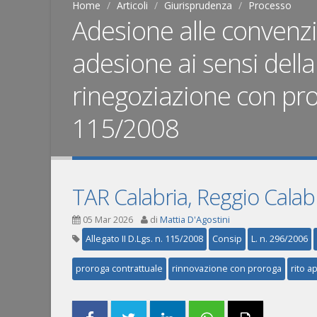
Home
Articoli
Giurisprudenza
Processo
Adesione alle convenzio
adesione ai sensi della 
rinegoziazione con proro
115/2008
TAR Calabria, Reggio Calab
05 Mar 2026
di
Mattia D'Agostini
Allegato II D.Lgs. n. 115/2008
Consip
L. n. 296/2006
proroga contrattuale
rinnovazione con proroga
rito ap