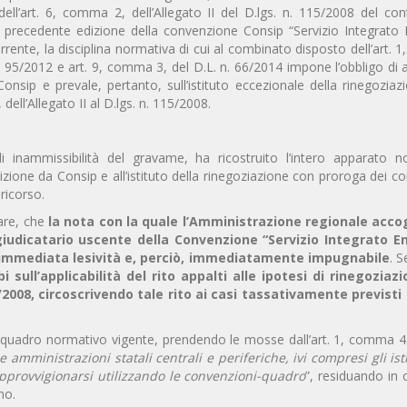
ll’art. 6, comma 2, dell’Allegato II del D.lgs. n. 115/2008 del con
la precedente edizione della convenzione Consip “Servizio Integrato 
corrente, la disciplina normativa di cui al combinato disposto dell’art.
n. 95/2012 e art. 9, comma 3, del D.L. n. 66/2014 impone l’obbligo di
onsip e prevale, pertanto, sull’istituto eccezionale della rinegozia
 dell’Allegato II al D.lgs. n. 115/2008.
di inammissibilità del gravame, ha ricostruito l’intero apparato n
zione da Consip e all’istituto della rinegoziazione con proroga dei con
ricorso.
nare, che
la nota con la quale l’Amministrazione regionale acco
iudicatario uscente della Convenzione “Servizio Integrato E
i immediata lesività e, perciò, immediatamente impugnabile
. 
i sull’applicabilità del rito appalti alle ipotesi di rinegoziaz
5/2008, circoscrivendo tale rito ai casi tassativamente previsti d
l quadro normativo vigente, prendendo le mosse dall’art. 1, comma 4
le amministrazioni statali centrali e periferiche, ivi compresi gli isti
pprovvigionarsi utilizzando le convenzioni-quadro
”, residuando in 
no.