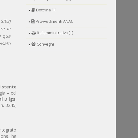
Dottrina [+]
SIE3)
Provvedimenti ANAC
re le
Italiamminitrativa [+]
e qua
visato
Convegni
istente
gia – ed.
l D.lgs.
 n. 3245,
Integrato
ione, ha