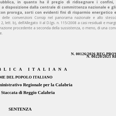
 pubblica, in quanto ha il pregio di ridisegnare i confini,
 a disposizione dalla centrale di committenza nazionale e gli 
con proroga, sorti con evidenti fini di risparmio energetico 
olo delle convenzioni Consip nel panorama nazionale e allo stes
a 2, lett. b), dell’Allegato II al D.lgs. n. 115/2008 a casi residuali e marg
trazione procedente a seconda della sussistenza, o meno, di una con
e.
N. 00126/2026 REG.PRO
N. 00220/2025 
BLICA ITALIANA
ME DEL POPOLO ITALIANO
inistrativo Regionale per la Calabria
 Staccata di Reggio Calabria
SENTENZA