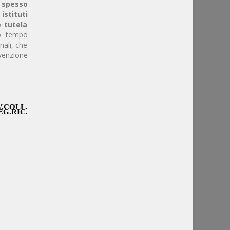
 spesso
istituti
e tutela
so tempo
inali, che
venzione
V.COLL.
REG.RIC.