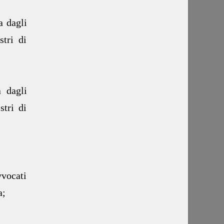
a dagli
tri di
a dagli
tri di
vvocati
a;