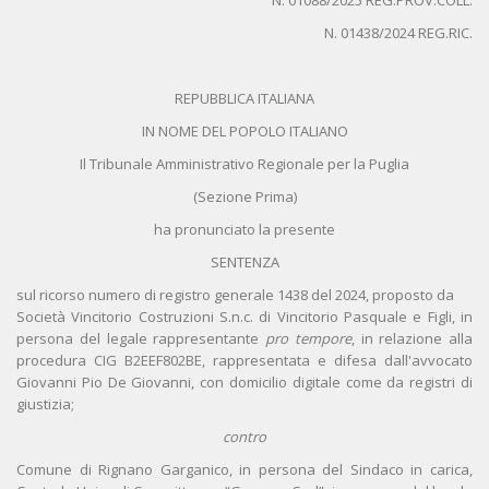
N. 01088/2025 REG.PROV.COLL.
N. 01438/2024 REG.RIC.
REPUBBLICA ITALIANA
IN NOME DEL POPOLO ITALIANO
Il Tribunale Amministrativo Regionale per la Puglia
(Sezione Prima)
ha pronunciato la presente
SENTENZA
sul ricorso numero di registro generale 1438 del 2024, proposto da
Società Vincitorio Costruzioni S.n.c. di Vincitorio Pasquale e Figli, in
persona del legale rappresentante
pro tempore
, in relazione alla
procedura CIG B2EEF802BE, rappresentata e difesa dall'avvocato
Giovanni Pio De Giovanni, con domicilio digitale come da registri di
giustizia;
contro
Comune di Rignano Garganico, in persona del Sindaco in carica,