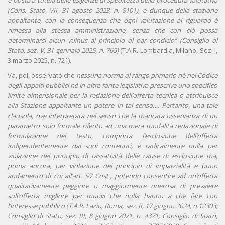
è posta a tutela delle esigenze di speditezza della procedura valutativa
(Cons. Stato, VII, 31 agosto 2023, n. 8101), e dunque della stazione
appaltante, con la conseguenza che ogni valutazione al riguardo è
rimessa alla stessa amministrazione, senza che con ciò possa
determinarsi alcun vulnus al principio di par condicio” (Consiglio di
Stato, sez. V, 31 gennaio 2025, n. 765)
(T.A.R. Lombardia, Milano, Sez. I,
3 marzo 2025, n. 721).
Va, poi, osservato che
nessuna norma di rango primario né nel Codice
degli appalti pubblici né in altra fonte legislativa prescrive uno specifico
limite dimensionale per la redazione dell’offerta tecnica o attribuisce
alla Stazione appaltante un potere in tal senso….
Pertanto, una tale
clausola, ove interpretata nel senso che la mancata osservanza di un
parametro solo formale riferito ad una mera modalità redazionale di
formulazione del testo, comporta l’esclusione dell’offerta
indipendentemente dai suoi contenuti, è radicalmente nulla per
violazione del principio di tassatività delle cause di esclusione ma,
prima ancora, per violazione del principio di imparzialità e buon
andamento di cui all’art. 97 Cost., potendo consentire ad un’offerta
qualitativamente peggiore o maggiormente onerosa di prevalere
sull’offerta migliore per motivi che nulla hanno a che fare con
l’interesse pubblico (T.A.R. Lazio, Roma, sez. II, 17 giugno 2024, n.12303;
Consiglio di Stato, sez. III, 8 giugno 2021, n. 4371; Consiglio di Stato,