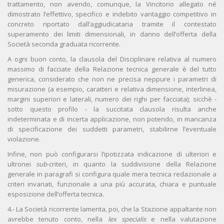
trattamento, non avendo, comunque, la Vincitorio allegato né
dimostrato l’effettivo, specifico e indebito vantaggio competitivo in
concreto riportato dall’aggiudicataria tramite il contestato
superamento dei limiti dimensionali, in danno dell’offerta della
Società seconda graduata ricorrente.
A ogni buon conto, la clausola del Disciplinare relativa al numero
massimo di facciate della Relazione tecnica generale è del tutto
generica, considerato che non ne precisa neppure i parametri di
misurazione (a esempio, caratteri e relativa dimensione, interlinea,
margini superiori e laterali, numero dei righi per facciata); sicchè -
sotto questo profilo - la succitata clausola risulta anche
indeterminata e di incerta applicazione, non potendo, in mancanza
di specificazione dei suddetti parametri, stabilirne l’eventuale
violazione.
Infine, non può configurarsi l’ipotizzata indicazione di ulteriori e
ultronei
sub
-criteri, in quanto la suddivisione della Relazione
generale in paragrafi si configura quale mera tecnica redazionale a
criteri invariati, funzionale a una più accurata, chiara e puntuale
esposizione dell’offerta tecnica.
4.- La Società ricorrente lamenta, poi, che la Stazione appaltante non
avrebbe tenuto conto, nella
lex specialis
e nella valutazione