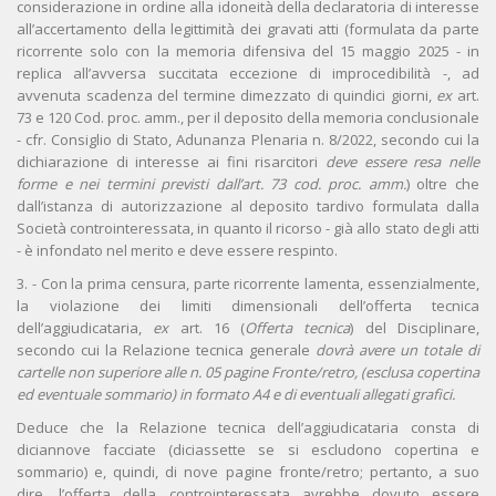
considerazione in ordine alla idoneità della declaratoria di interesse
all’accertamento della legittimità dei gravati atti (formulata da parte
ricorrente solo con la memoria difensiva del 15 maggio 2025 - in
replica all’avversa succitata eccezione di improcedibilità -, ad
avvenuta scadenza del termine dimezzato di quindici giorni,
ex
art.
73 e 120 Cod. proc. amm., per il deposito della memoria conclusionale
- cfr. Consiglio di Stato, Adunanza Plenaria n. 8/2022, secondo cui la
dichiarazione di interesse ai fini risarcitori
deve essere resa nelle
forme e nei termini previsti dall’art. 73 cod. proc. amm.
) oltre che
dall’istanza di autorizzazione al deposito tardivo formulata dalla
Società controinteressata, in quanto il ricorso - già allo stato degli atti
- è infondato nel merito e deve essere respinto.
3. - Con la prima censura, parte ricorrente lamenta, essenzialmente,
la violazione dei limiti dimensionali dell’offerta tecnica
dell’aggiudicataria,
ex
art. 16 (
Offerta tecnica
) del Disciplinare,
secondo cui la Relazione tecnica generale
dovrà avere un totale di
cartelle non superiore alle n. 05 pagine Fronte/retro, (esclusa copertina
ed eventuale sommario) in formato A4 e di eventuali allegati grafici.
Deduce che la Relazione tecnica dell’aggiudicataria consta di
diciannove facciate (diciassette se si escludono copertina e
sommario) e, quindi, di nove pagine fronte/retro; pertanto, a suo
dire, l’offerta della controinteressata avrebbe dovuto essere