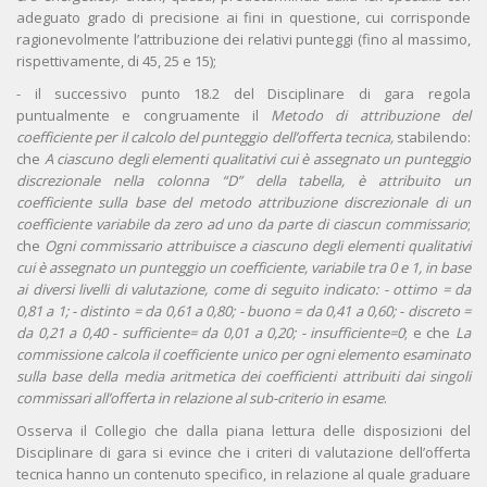
adeguato grado di precisione ai fini in questione, cui corrisponde
ragionevolmente l’attribuzione dei relativi punteggi (fino al massimo,
rispettivamente, di 45, 25 e 15);
- il successivo punto 18.2 del Disciplinare di gara regola
puntualmente e congruamente il
Metodo di attribuzione del
coefficiente per il calcolo del punteggio dell’offerta tecnica,
stabilendo:
che
A ciascuno degli elementi qualitativi cui è assegnato un punteggio
discrezionale nella colonna “D” della tabella, è attribuito un
coefficiente sulla base del metodo attribuzione discrezionale di un
coefficiente variabile da zero ad uno da parte di ciascun commissario
;
che
Ogni commissario attribuisce a ciascuno degli elementi qualitativi
cui è assegnato un punteggio un coefficiente, variabile tra 0 e 1, in base
ai diversi livelli di valutazione, come di seguito indicato: - ottimo = da
0,81 a 1; - distinto = da 0,61 a 0,80; - buono = da 0,41 a 0,60; - discreto =
da 0,21 a 0,40 - sufficiente= da 0,01 a 0,20; - insufficiente=0
; e che
La
commissione calcola il coefficiente unico per ogni elemento esaminato
sulla base della media aritmetica dei coefficienti attribuiti dai singoli
commissari all’offerta in relazione al sub-criterio in esame
.
Osserva il Collegio che dalla piana lettura delle disposizioni del
Disciplinare di gara si evince che i criteri di valutazione dell’offerta
tecnica hanno un contenuto specifico, in relazione al quale graduare