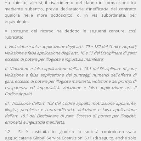
Ha chiesto, altresì, il risarcimento del danno in forma specifica
mediante subentro, previa declaratoria d’inefficacia del contratto
qualora nelle more sottoscritto, o, in via subordinata, per
equivalente.
A sostegno del ricorso ha dedotto le seguenti censure, così
rubricate:
I. Violazione e falsa applicazione degli artt. 79 e 182 del Codice Appalti;
violazione e falsa applicazione degli artt. 16 e 17 del Disciplinare di gara;
eccesso di potere per illogicità e ingiustizia manifesta;
II. Violazione e falsa applicazione dell’art. 18.1 del Disciplinare di gara;
violazione e falsa applicazione dei punteggi numerici dell’offerta di
gara; eccesso di potere per illogicità manifesta; violazione dei principi di
trasparenza ed imparzialità; violazione e falsa applicazione art. 2
Codice Appalti
;
III. Violazione dell’art. 108 del Codice appalti; motivazione apparente,
illogica, perplessa e contraddittoria; violazione e falsa applicazione
dell’art. 18.1 del Disciplinare di gara. Eccesso di potere per illogicità,
erroneità e ingiustizia manifesta.
1.2 - Si è costituita in giudizio la società controinteressata
aggiudicataria Global Service Costruzioni S.r.l. (di seguito, anche solo