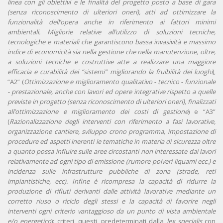
linea con gli obiettivi e le finalità del progetto posto a base di gara
(senza riconoscimento di ulteriori oneri), atti ad ottimizzare la
funzionalità dell’opera anche in riferimento ai fattori minimi
ambientali. Migliorie relative all’utilizzo di soluzioni tecniche,
tecnologiche e materiali che garantiscono bassa invasività e massimo
indice di economicità sia nella gestione che nella manutenzione, oltre,
a soluzioni tecniche e costruttive atte a realizzare una maggiore
efficacia e curabilità dei “sistemi” migliorando la fruibilità dei luoghi
),
“A2” (
Ottimizzazione e miglioramento qualitativo - tecnico - funzionale
- prestazionale, anche con lavori ed opere integrative rispetto a quelle
previste in progetto (senza riconoscimento di ulteriori oneri), finalizzati
all’ottimizzazione e miglioramento dei costi di gestione
) e “A3”
(
Razionalizzazione degli interventi con riferimento a fasi lavorative,
organizzazione cantiere, sviluppo crono programma, impostazione di
procedure ed aspetti inerenti le tematiche in materia di sicurezza oltre
a quanto possa influire sulle aree circostanti non interessate dai lavori
relativamente ad ogni tipo di emissione (rumore-polveri-liquami ecc.) e
incidenza sulle infrastrutture pubbliche di zona (strade, reti
impiantistiche, ecc). Infine è ricompresa la capacità di ridurre la
produzione di rifiuti derivanti dalle attività lavorative mediante un
corretto riuso o riciclo degli stessi e la capacità di favorire negli
interventi ogni criterio vantaggioso da un punto di vista ambientale
e/o energetico
): criteri, questi, predeterminati dalla
lex specialis
con