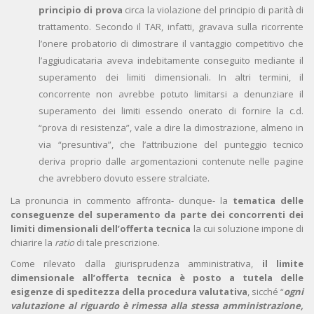
principio di prova
circa la violazione del principio di parità di
trattamento. Secondo il TAR, infatti, gravava sulla ricorrente
l’onere probatorio di dimostrare il vantaggio competitivo che
l’aggiudicataria aveva indebitamente conseguito mediante il
superamento dei limiti dimensionali. In altri termini, il
concorrente non avrebbe potuto limitarsi a denunziare il
superamento dei limiti essendo onerato di fornire la c.d.
“prova di resistenza”, vale a dire la dimostrazione, almeno in
via “presuntiva”, che l’attribuzione del punteggio tecnico
deriva proprio dalle argomentazioni contenute nelle pagine
che avrebbero dovuto essere stralciate.
La pronuncia in commento affronta- dunque- la
tematica delle
conseguenze del superamento da parte dei concorrenti dei
limiti dimensionali dell’offerta tecnica
la cui soluzione impone di
chiarire la
ratio
di tale prescrizione.
Come rilevato dalla giurisprudenza amministrativa,
il limite
dimensionale all’offerta tecnica è posto a tutela delle
esigenze di speditezza della procedura valutativa
, sicché “
ogni
valutazione al riguardo è rimessa alla stessa amministrazione,