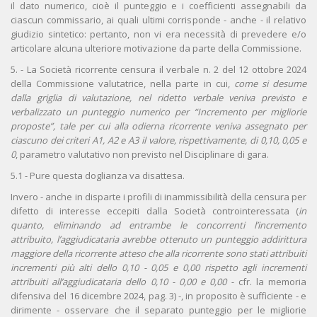
il dato numerico, cioè il punteggio e i coefficienti assegnabili da
ciascun commissario, ai quali ultimi corrisponde - anche - il relativo
giudizio sintetico: pertanto, non vi era necessità di prevedere e/o
articolare alcuna ulteriore motivazione da parte della Commissione.
5. - La Società ricorrente censura il verbale n. 2 del 12 ottobre 2024
della Commissione valutatrice, nella parte in cui,
come si desume
dalla griglia di valutazione, nel ridetto verbale veniva previsto e
verbalizzato un punteggio numerico per “Incremento per migliorie
proposte”, tale per cui alla odierna ricorrente veniva assegnato per
ciascuno dei criteri A1, A2 e A3 il valore, rispettivamente, di 0,10, 0,05 e
0
, parametro valutativo non previsto nel Disciplinare di gara.
5.1 - Pure questa doglianza va disattesa.
Invero - anche in disparte i profili di inammissibilità della censura per
difetto di interesse eccepiti dalla Società controinteressata (
in
quanto, eliminando ad entrambe le concorrenti l’incremento
attribuito, l’aggiudicataria avrebbe ottenuto un punteggio addirittura
maggiore della ricorrente atteso che alla ricorrente sono stati attribuiti
incrementi più alti dello 0,10 - 0,05 e 0,00 rispetto agli incrementi
attribuiti all’aggiudicataria dello 0,10 - 0,00 e 0,00 -
cfr. la memoria
difensiva del 16 dicembre 2024, pag. 3) -, in proposito è sufficiente - e
dirimente - osservare che il separato punteggio per le migliorie