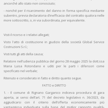
ancorché allo stato non conosciuto;
- nonché per il risarcimento del danno in forma specifica mediante
subentro, previa declaratoria d’inefficacia del contratto qualora nelle
more sottoscritto, o, in via subordinata, per equivalente.
Visti il ricorso e i relativi allegati;
Visto l'atto di costituzione in giudizio della società Global Service
Costruzioni S.r.l.;
Visti tutti gli atti della causa;
Relatore nell'udienza pubblica del giorno 28 maggio 2025 la dott.ssa
Maria Luisa Rotondano e uditi per le parti i difensori come
specificato nel verbale;
Ritenuto e considerato in fatto e diritto quanto segue.
FATTO e DIRITTO
1. - Il comune di Rignano Garganico indiceva procedura di gara
aperta, ai sensi dell’art. 71 del decreto legislativo n. 36/2023, da
aggiudicarsi con il criterio dell’offerta economicamente più
vantaggiosa individuata sulla base del miglior rapporto qualità-