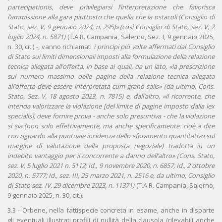
partecipationis
,
deve privilegiarsi l’interpretazione che favorisca
l’ammissione alla gara piuttosto che quella che la ostacoli (Consiglio di
Stato, sez. V, 9 gennaio 2024, n. 295)» (così Consiglio di Stato, sez. V, 2
luglio 2024, n. 5871)
(T.A.R. Campania, Salerno, Sez. I, 9 gennaio 2025,
n. 30, cit.) -, vanno richiamati
i principi più volte affermati dal Consiglio
di Stato sui limiti dimensionali imposti alla formulazione della relazione
tecnica allegata all’offerta, in base ai quali, da un lato, «la prescrizione
sul numero massimo delle pagine della relazione tecnica allegata
all’offerta deve essere interpretata cum grano salis» (da ultimo, Cons.
Stato, Sez. V, 18 agosto 2023, n. 7815) e, dall’altro, «il ricorrente, che
intenda valorizzare la violazione [del limite di pagine imposto dalla lex
specialis], deve fornire prova - anche solo presuntiva - che la violazione
si sia (non solo effettivamente, ma anche specificamente: cioè a dire
con riguardo alla puntuale incidenza dello sforamento quantitativo sul
margine di valutazione della proposta negoziale) tradotta in un
indebito vantaggio per il concorrente a danno dell’altro» (Cons. Stato,
sez. V, 5 luglio 2021 n. 5112; Id., 9 novembre 2020, n. 6857; Id., 2 ottobre
2020, n. 5777; Id., sez. III, 25 marzo 2021, n. 2516 e, da ultimo, Consiglio
di Stato sez. IV, 29 dicembre 2023, n. 11371)
(T.A.R. Campania, Salerno,
9 gennaio 2025, n. 30, cit.).
3.3 - Orbene, nella fattispecie concreta in esame, anche in disparte
gli eventuali illustrati profili di nullità della clausola (rilevabili anche