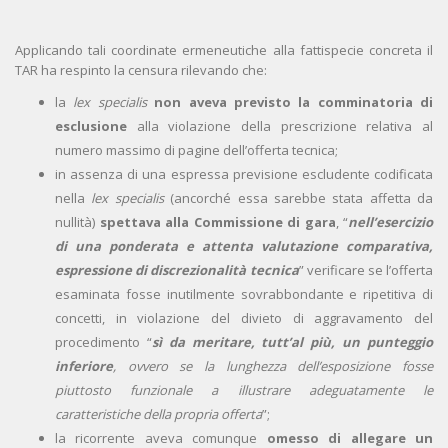
Applicando tali coordinate ermeneutiche alla fattispecie concreta il
TAR ha respinto la censura rilevando che:
la
lex specialis
non aveva previsto la comminatoria di
esclusione
alla violazione della prescrizione relativa al
numero massimo di pagine dell’offerta tecnica;
in assenza di una espressa previsione escludente codificata
nella
lex specialis
(ancorché essa sarebbe stata affetta da
nullità)
spettava alla Commissione di gara
, “
nell’esercizio
di una ponderata e attenta valutazione comparativa,
espressione di discrezionalità tecnica
” verificare se l’offerta
esaminata fosse inutilmente sovrabbondante e ripetitiva di
concetti, in violazione del divieto di aggravamento del
procedimento “
sì da meritare, tutt’al più, un punteggio
inferiore
, ovvero se la lunghezza dell’esposizione fosse
piuttosto funzionale a illustrare adeguatamente le
caratteristiche della propria offerta
”;
la ricorrente aveva comunque
omesso di allegare un