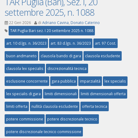
TAR Puglia (Bari), Sez. I, 20
settembre 2025, n. 1088
22 Gen 2026
di
Adriano Cavina
,
Donato Caterino
TAR Puglia Bari sez. I 20 settembre 2025 n. 1088
art. 10 d.lgs. n. 36/2023
art. 83 d.lgs. n. 36/2023
art. 97 Cost.
buon andmaneto
clausola bando di gara
clausola escludente
clausola lex specialis
discrezionalità tecnica
esclusione concorrente
gara pubblica
imparzialità
lex specialis
lex specialis di gara
limiti dimensionali
limiti dimensionali offerta
limiti offerta
nullità clausola escludente
offerta tecnica
potere commissione
potere discrezionale tecnico
potere discrezionale tecnico commissione