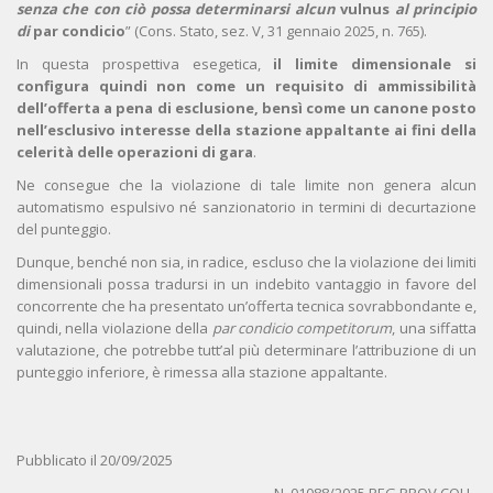
senza che con ciò possa determinarsi alcun
vulnus
al principio
di
par condicio
” (Cons. Stato, sez. V, 31 gennaio 2025, n. 765).
In questa prospettiva esegetica,
il limite dimensionale si
configura quindi non come un requisito di ammissibilità
dell’offerta a pena di esclusione, bensì come un canone posto
nell’esclusivo interesse della stazione appaltante ai fini della
celerità delle operazioni di gara
.
Ne consegue che la violazione di tale limite non genera alcun
automatismo espulsivo né sanzionatorio in termini di decurtazione
del punteggio.
Dunque, benché non sia, in radice, escluso che la violazione dei limiti
dimensionali possa tradursi in un indebito vantaggio in favore del
concorrente che ha presentato un’offerta tecnica sovrabbondante e,
quindi, nella violazione della
par condicio competitorum
, una siffatta
valutazione, che potrebbe tutt’al più determinare l’attribuzione di un
punteggio inferiore, è rimessa alla stazione appaltante.
Pubblicato il 20/09/2025