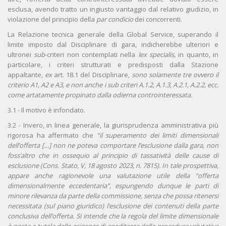
esclusa, avendo tratto un ingiusto vantaggio dal relativo giudizio, in
violazione del principio della
par condicio
dei concorrenti.
La Relazione tecnica generale della Global Service, superando il
limite imposto dal Disciplinare di gara, indicherebbe ulteriori e
ultronei
sub
-criteri non contemplati nella
lex specialis,
in quanto, in
particolare, i criteri strutturati e predisposti dalla Stazione
appaltante,
ex
art. 18.1 del Disciplinare,
sono solamente tre ovvero il
criterio A1, A2 e A3, e non anche i sub criteri A.1.2, A.1.3, A.2.1, A.2.2, ecc.
come artatamente propinato dalla odierna controinteressata.
3.1 - Il motivo è infondato.
3.2 - Invero, in linea generale, la giurisprudenza amministrativa più
rigorosa ha affermato che
“il superamento dei limiti dimensionali
dell’offerta […] non ne poteva comportare l’esclusione dalla gara, non
foss’altro che in ossequio al principio di tassatività delle cause di
esclusione (Cons. Stato, V, 18 agosto 2023, n. 7815). In tale prospettiva,
appare anche ragionevole una valutazione utile della “offerta
dimensionalmente eccedentaria”, espungendo dunque le parti di
minore rilevanza da parte della commissione, senza che possa ritenersi
necessitata (sul piano giuridico) l’esclusione dei contenuti della parte
conclusiva dell’offerta. Si intende che la regola del limite dimensionale