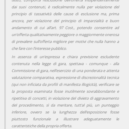
testo, comporta l’esclusione dell’offerta indipendentemente
dai suoi contenuti, è radicalmente nulla per violazione del
principio di tassatività delle cause di esclusione ma, prima
ancora, per violazione del principio di imparzialità e buon
andamento di cui all’art. 97 Cost., potendo consentire ad
un’offerta qualitativamente peggiore o maggiormente onerosa
di prevalere sull’offerta migliore per motivi che nulla hanno a
che fare con l’interesse pubblico
.
I
n assenza di un’espressa e chiara previsione escludente
contenuta nella legge di gara, spettava - comunque - alla
Commissione di gara, nell’esercizio di una ponderata e attenta
valutazione comparativa, espressione di discrezionalità tecnica
(qui non inficiata da profili di manifesta illogicità), verificare se
la proposta esaminata fosse inutilmente sovrabbondante e
ripetitiva di concetti, in violazione del divieto di aggravamento
del procedimento, sì da meritare, tutt’al più, un punteggio
inferiore, ovvero se la lunghezza dell’esposizione fosse
piuttosto funzionale a illustrare adeguatamente le
caratteristiche della propria offerta
.