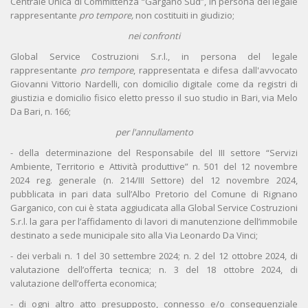
Centrale Unica di Committenza “Gargano Sud”, in persona del legale
rappresentante
pro tempore,
non costituiti in giudizio;
nei confronti
Global Service Costruzioni S.r.l., in persona del legale
rappresentante
pro tempore
, rappresentata e difesa dall'avvocato
Giovanni Vittorio Nardelli, con domicilio digitale come da registri di
giustizia e domicilio fisico eletto presso il suo studio in Bari, via Melo
Da Bari, n. 166;
per l'annullamento
- della determinazione del Responsabile del III settore “Servizi
Ambiente, Territorio e Attività produttive” n. 501 del 12 novembre
2024 reg. generale (n. 214/III Settore) del 12 novembre 2024,
pubblicata in pari data sull’Albo Pretorio del Comune di Rignano
Garganico, con cui è stata aggiudicata alla Global Service Costruzioni
S.r.l. la gara per l’affidamento di lavori di manutenzione dell’immobile
destinato a sede municipale sito alla Via Leonardo Da Vinci;
- dei verbali n. 1 del 30 settembre 2024; n. 2 del 12 ottobre 2024, di
valutazione dell’offerta tecnica; n. 3 del 18 ottobre 2024, di
valutazione dell’offerta economica;
- di ogni altro atto presupposto, connesso e/o consequenziale