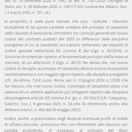
sez. III, 14 dicembre 2020, n. 7967, id. sez. n. 7787/2020; Consiglio di
Stato, sez. V, 28 febbraio 2020, n. 1451)
(T.A.R. Lombardia, Milano, Sez.
I, 3 marzo 2025, n. 721, cit.).
In proposito, è stato pure rilevato che una - radicale - clausola
escludente di tal specie sarebbe violativa del
principio di tassatività
della clausole di esclusione, introdotto tra i principi generali del nuovo
codice dei contratti pubblici del 2023 (a differenza della disciplina
previgente in cui la tassatività era trattata nell’ambito dei requisiti di
ordine speciale nell’articolo 83, comma 8, del d.lgs. n. 50/2016), in
funzione strumentale rispetto al fondamentale principio dell’accesso al
mercato, di cui all’articolo 3 d.lgs. n. 36/23. Ne deriva che, nel nuovo
codice, le deroghe al principio di tassatività devono essere interpretate
restrittivamente e con maggior rigore rispetto alla disciplina previgente
(cfr., da ultimo, T.A.R. Lazio, Roma, sez. II, 17 giugno 2024, n.12303, che
ha ritenuto che «nel nuovo codice, il principio di tassatività abbia una
valenza ed un ambito applicativo più stringenti rispetto alla disciplina
del previgente articolo 83 comma 8 d. lgs. n. 50/16»)
(T.A.R. Campania,
Salerno, Sez. I, 9 gennaio 2025, n. 30, che fa riferimento anche alla
delibera A.N.A.C. n. 402 del 26 maggio 2021).
Inoltre, anche a prescindere dagli illustrati eventuali profili di nullità
di siffatta clausola - premesso che, con riferimento alle clausole con
portata escludente, in ossequio al principio del
favor