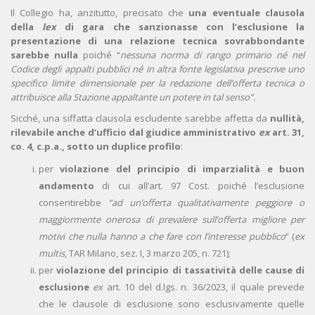
Il Collegio ha, anzitutto, precisato che
una eventuale clausola
della
lex
di gara che sanzionasse con l’esclusione la
presentazione di una relazione tecnica sovrabbondante
sarebbe
nulla
poiché “
nessuna norma di rango primario né nel
Codice degli appalti pubblici né in altra fonte legislativa prescrive uno
specifico limite dimensionale per la redazione dell’offerta tecnica o
attribuisce alla Stazione appaltante un potere in tal senso”.
Sicché, una siffatta clausola escludente sarebbe affetta da
nullità,
rilevabile anche d’ufficio dal giudice amministrativo
ex
art. 31,
co. 4, c.p.a.,
sotto un duplice profilo
:
per
violazione del principio di imparzialità e buon
andamento
di cui all’art. 97 Cost. poiché l’esclusione
consentirebbe
“ad un’offerta qualitativamente peggiore o
maggiormente onerosa di prevalere sull’offerta migliore per
motivi che nulla hanno a che fare con l’interesse pubblico
” (
ex
multis
, TAR Milano, sez. I, 3 marzo 205, n. 721);
per
violazione del principio di tassatività delle cause di
esclusione
ex
art. 10 del d.lgs. n. 36/2023, il quale prevede
che le clausole di esclusione sono esclusivamente quelle