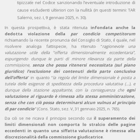
tipizzate nel Codice sanzionando l’eventuale introduzione di
cause escludenti ulteriori con la nullità (in questi termini: TAR
Salerno, sez. I, 9 gennaio 2025, n. 30).
In questa prospettiva, è stata ritenuta
infondata anche la
dedotta violazione della
par condicio competitorum
richiamando la recente pronuncia del Consiglio di Stato, il quale, nel
risolvere analoga fattispecie, ha ritenuto “
ragionevole una
valutazione utile della “offerta dimensionalmente eccedentaria”,
espungendo dunque le parti di minore rilevanza da parte della
commissione,
senza che possa ritenersi necessitata (sul piano
giuridico) l’esclusione dei contenuti della parte conclusiva
dell’offerta
” in quanto “
la regola del limite dimensionale è posta a
tutela delle esigenze di speditezza della procedura valutativa (…), e
dunque della stazione appaltante, con la conseguenza che
ogni
valutazione al riguardo è rimessa alla stessa amministrazione,
senza che con ciò possa determinarsi alcun vulnus al principio
di par condicio
”
(Cons. Stato, sez. V, 31 gennaio 2025, n. 765).
Da ciò se ne ricava il principio secondo cui
il superamento dei
limiti dimensionali non comporta lo stralcio delle pagine
eccedenti in quanto una siffatta valutazione è rimessa alla
discrezionalità della commissione giudicatrice
.