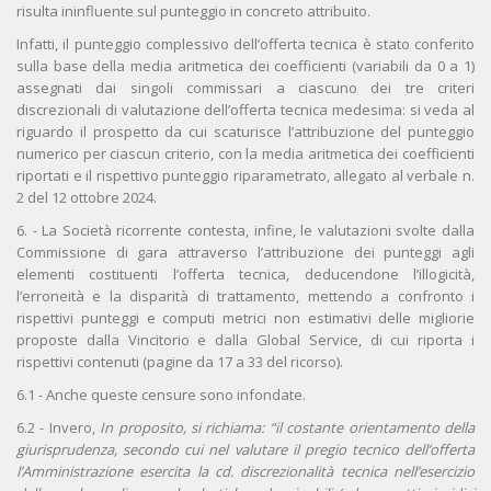
risulta ininfluente sul punteggio in concreto attribuito.
Infatti, il punteggio complessivo dell’offerta tecnica è stato conferito
sulla base della media aritmetica dei coefficienti (variabili da 0 a 1)
assegnati dai singoli commissari a ciascuno dei tre criteri
discrezionali di valutazione dell’offerta tecnica medesima: si veda al
riguardo il prospetto da cui scaturisce l’attribuzione del punteggio
numerico per ciascun criterio, con la media aritmetica dei coefficienti
riportati e il rispettivo punteggio riparametrato, allegato al verbale n.
2 del 12 ottobre 2024.
6. - La Società ricorrente contesta, infine, le valutazioni svolte dalla
Commissione di gara attraverso l’attribuzione dei punteggi agli
elementi costituenti l’offerta tecnica, deducendone l’illogicità,
l’erroneità e la disparità di trattamento, mettendo a confronto i
rispettivi punteggi e computi metrici non estimativi delle migliorie
proposte dalla Vincitorio e dalla Global Service, di cui riporta i
rispettivi contenuti (pagine da 17 a 33 del ricorso).
6.1 - Anche queste censure sono infondate.
6.2 - Invero,
In proposito, si richiama: “il costante orientamento della
giurisprudenza, secondo cui nel valutare il pregio tecnico dell’offerta
l’Amministrazione esercita la cd. discrezionalità tecnica nell’esercizio