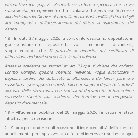
introduttivo (cfr. pag. 2 - Ricorso), sia in forma specifica che, in via
subordinata, per equivalente
e ha dichiarato che
permane l’interesse
alla decisione del Giudice, ai fini della declaratoria dell’illegittimità degli
atti impugnati e dell’accertamento del diritto al risarcimento del
danno.
1.8 - In data 27 maggio 2025, la controinteressata ha depositato in
giudizio istanza di deposito tardivo di memorie e documenti,
rappresentando che
Si procede al deposito del certificato di
ultimazione dei lavori protocollato in data odierna.
Attesa la scadenza dei termini ex art. 73 cpa, si chiede che codesto
Ecc.mo Collegio, qualora ritenuto rilevante, Voglia autorizzare il
deposito tardivo del certificato di ultimazione dei lavori; pare che
sussistano i presupposti richiesti dalla norma per il deposito “tardivo”
alla luce della circostanza che trattasi di documento di formazione
successiva rispetto alla scadenza del termine per il tempestivo
deposito documentale
.
1.9 - All’udienza pubblica del 28 maggio 2025, la causa è stata
introitata per la decisione.
2. - Si può prescindere dall’eccezione di improcedibilità dell’azione di
annullamento per sopravvenuto difetto di interesse nonchè da ogni