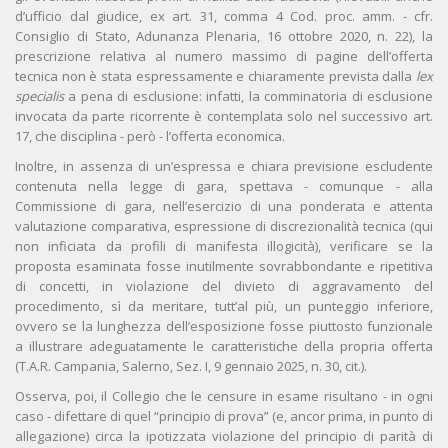
d’ufficio dal giudice, ex art. 31, comma 4 Cod. proc. amm. - cfr.
Consiglio di Stato, Adunanza Plenaria, 16 ottobre 2020, n. 22), la
prescrizione relativa al numero massimo di pagine dell’offerta
tecnica non è stata espressamente e chiaramente prevista dalla
lex
specialis
a pena di esclusione: infatti, la comminatoria di esclusione
invocata da parte ricorrente è contemplata solo nel successivo art.
17, che disciplina - però - l’offerta economica.
Inoltre, in assenza di un’espressa e chiara previsione escludente
contenuta nella legge di gara, spettava - comunque - alla
Commissione di gara, nell’esercizio di una ponderata e attenta
valutazione comparativa, espressione di discrezionalità tecnica (qui
non inficiata da profili di manifesta illogicità), verificare se la
proposta esaminata fosse inutilmente sovrabbondante e ripetitiva
di concetti, in violazione del divieto di aggravamento del
procedimento, sì da meritare, tutt’al più, un punteggio inferiore,
ovvero se la lunghezza dell’esposizione fosse piuttosto funzionale
a illustrare adeguatamente le caratteristiche della propria offerta
(T.A.R. Campania, Salerno, Sez. I, 9 gennaio 2025, n. 30, cit.).
Osserva, poi, il Collegio che le censure in esame risultano - in ogni
caso - difettare di quel “principio di prova” (e, ancor prima, in punto di
allegazione) circa la ipotizzata violazione del principio di parità di