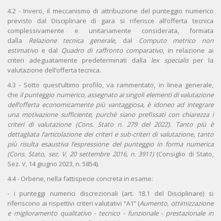
4.2 - Invero, il meccanismo di attribuzione del punteggio numerico
previsto dal Disciplinare di gara si riferisce all’offerta tecnica
complessivamente e unitariamente considerata, formata
dalla
Relazione tecnica generale
, dal
Computo metrico non
estimativo
e dal
Quadro di raffronto comparativo
, in relazione ai
criteri adeguatamente predeterminati dalla
lex specialis
per la
valutazione dell’offerta tecnica.
4.3 - Sotto quest’ultimo profilo, va rammentato, in linea generale,
che
il punteggio numerico, assegnato ai singoli elementi di valutazione
dell’offerta economicamente più vantaggiosa, è idoneo ad integrare
una motivazione sufficiente, purchè siano prefissati con chiarezza i
criteri di valutazione (Cons. Stato n. 279 del 2022). Tanto più è
dettagliata l’articolazione dei criteri e sub-criteri di valutazione, tanto
più risulta esaustiva l’espressione del punteggio in forma numerica
(Cons. Stato, sez. V, 20 settembre 2016, n. 3911)
(Consiglio di Stato,
Sez. V, 14 giugno 2023, n. 5854).
4.4 - Orbene, nella fattispecie concreta in esame:
- i punteggi numerici discrezionali (art. 18.1 del Disciplinare) si
riferiscono ai rispettivi criteri valutativi “A1” (
Aumento, ottimizzazione
e miglioramento qualitativo - tecnico - funzionale - prestazionale in