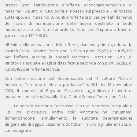
prezzo (con l’attribuzione all’offerta economico/temporale di
massimo 15 punti, di cui 8 punti al ribasso sul prezzo e 7 al ribasso
sul tempo, e di massimo 85 punti all’offerta tecnica), per l’affidamento
dei lavori di manutenzione dell’immobile destinato a sede
municipale sito alla Via Leonardo Da Vinci, per l’importo a base di
gara di euro 152.546,61.
All’esito della valutazione delle offerte, risultava prima graduata la
società Global Service Costruzioni S.r.l. con punti 75,597, di cui 65,328
per l’offerta tecnica; la società Vincitorio Costruzioni S.n.c. di
Vincitorio Pasquale e Figli si classificava seconda con punti 68,283, di
cui 60,483 per l’offerta tecnica.
Con determinazione del Responsabile del III settore “Servizi
Ambiente, Territorio e Attività produttive” n. 501 del 12 novembre
2024, il comune di Rignano Garganico aggiudicava i lavori di
manutenzione
de quibus
alla ditta Global Service Costruzioni S.r.l..
1.1 - La società Vincitorio Costruzioni S.n.c. di Vincitorio Pasquale e
Figli (nel prosieguo, anche solo Vincitorio) ha impugnato,
domandandone l’annullamento, la succitata determinazione
dirigenziale di aggiudicazione n. 501/2024, in uno agli ulteriori atti, di
cui in epigrafe.