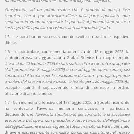
manutenzione della sede del Comune di Rignano Garganico;
Considerato, ad un primo esame che è proprio di questa fase
cautelare, che le pur articolate difese della parte appellante non
sembrano in grado di superare le puntuali argomentazioni poste a
sostengo della appellata decisione cautelare di primo grado
.
1.5 - Le parti hanno successivamente svolto e ribadito le rispettive
difese.
1.6 - In particolare, con memoria difensiva del 12 maggio 2025, la
controinteressata aggiudicataria Global Service ha rappresentato
che
in data 12 febbraio 2025 è stato sottoscritto il contratto di appalto
(All.1 produzione 7 maggio 2025) e che ad oggi le opere sono quasi
concluse ed il termine per la conclusione dei lavori - prorogato proprio
a motivo del presente contenzioso - è fissato per il 20 maggio 2025.
Ha
eccepito, quindi, il sopravvenuto difetto di interesse in ordine
all’azione di annullamento.
1.7 - Con memoria difensiva del 17 maggio 2025, la Società ricorrente
ha contestato l’avversa memoria conclusiva, in particolare
deducendo che
l’avvenuta stipulazione del contratto e la successiva
esecuzione dell’opera non precludono l’accertamento dell’illegittimità
dell’aggiudicazione e la conseguente tutela risarcitoria.
Ha evidenziato
di avere
espressamente formulato domanda risarcitoria nel ricorso