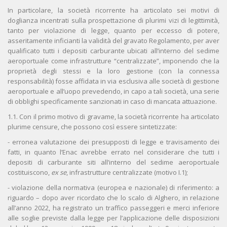
In particolare, la società ricorrente ha articolato sei motivi di
doglianza incentrati sulla prospettazione di plurimi vizi di legittimità,
tanto per violazione di legge, quanto per eccesso di potere,
asseritamente inficianti la validità del gravato Regolamento, per aver
qualificato tutti i depositi carburante ubicati all’interno del sedime
aeroportuale come infrastrutture “centralizzate”, imponendo che la
proprietà degli stessi e la loro gestione (con la connessa
responsabilità) fosse affidata in via esclusiva alle società di gestione
aeroportuale e all’uopo prevedendo, in capo a tali società, una serie
di obblighi specificamente sanzionati in caso di mancata attuazione.
1.1. Con il primo motivo di gravame, la società ricorrente ha articolato
plurime censure, che possono così essere sintetizzate:
- erronea valutazione dei presupposti di legge e travisamento dei
fatti, in quanto l’Enac avrebbe errato nel considerare che tutti i
depositi di carburante siti all’interno del sedime aeroportuale
costituiscono,
ex se
, infrastrutture centralizzate (motivo I.1);
- violazione della normativa (europea e nazionale) di riferimento: a
riguardo – dopo aver ricordato che lo scalo di Alghero, in relazione
all’anno 2022, ha registrato un traffico passeggeri e merci inferiore
alle soglie previste dalla legge per l’applicazione delle disposizioni