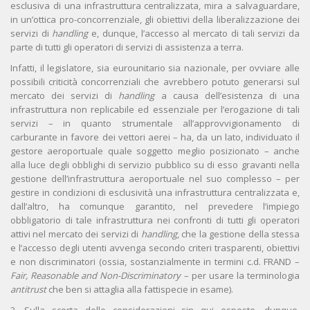
esclusiva di una infrastruttura centralizzata, mira a salvaguardare,
in un’ottica pro-concorrenziale, gli obiettivi della liberalizzazione dei
servizi di
handling
e, dunque, l’accesso al mercato di tali servizi da
parte di tutti gli operatori di servizi di assistenza a terra.
Infatti, il legislatore, sia eurounitario sia nazionale, per ovviare alle
possibili criticità concorrenziali che avrebbero potuto generarsi sul
mercato dei servizi di
handling
a causa dell’esistenza di una
infrastruttura non replicabile ed essenziale per l’erogazione di tali
servizi – in quanto strumentale all’approvvigionamento di
carburante in favore dei vettori aerei – ha, da un lato, individuato il
gestore aeroportuale quale soggetto meglio posizionato – anche
alla luce degli obblighi di servizio pubblico su di esso gravanti nella
gestione dell’infrastruttura aeroportuale nel suo complesso – per
gestire in condizioni di esclusività una infrastruttura centralizzata e,
dall’altro, ha comunque garantito, nel prevedere l’impiego
obbligatorio di tale infrastruttura nei confronti di tutti gli operatori
attivi nel mercato dei servizi di
handling
, che la gestione della stessa
e l’accesso degli utenti avvenga secondo criteri trasparenti, obiettivi
e non discriminatori (ossia, sostanzialmente in termini c.d. FRAND –
Fair, Reasonable and Non-Discriminatory
– per usare la terminologia
antitrust
che ben si attaglia alla fattispecie in esame).