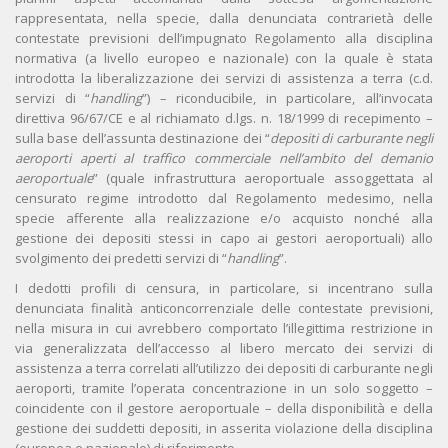
rappresentata, nella specie, dalla denunciata contrarietà delle
contestate previsioni dell’impugnato Regolamento alla disciplina
normativa (a livello europeo e nazionale) con la quale è stata
introdotta la liberalizzazione dei servizi di assistenza a terra (c.d.
servizi di “
handling
”) – riconducibile, in particolare, all’invocata
direttiva 96/67/CE e al richiamato d.lgs. n. 18/1999 di recepimento –
sulla base dell’assunta destinazione dei “
depositi di carburante negli
aeroporti aperti al traffico commerciale nell’ambito del demanio
aeroportuale
” (quale infrastruttura aeroportuale assoggettata al
censurato regime introdotto dal Regolamento medesimo, nella
specie afferente alla realizzazione e/o acquisto nonché alla
gestione dei depositi stessi in capo ai gestori aeroportuali) allo
svolgimento dei predetti servizi di “
handling
”.
I dedotti profili di censura, in particolare, si incentrano sulla
denunciata finalità anticoncorrenziale delle contestate previsioni,
nella misura in cui avrebbero comportato l’illegittima restrizione in
via generalizzata dell’accesso al libero mercato dei servizi di
assistenza a terra correlati all’utilizzo dei depositi di carburante negli
aeroporti, tramite l’operata concentrazione in un solo soggetto –
coincidente con il gestore aeroportuale – della disponibilità e della
gestione dei suddetti depositi, in asserita violazione della disciplina