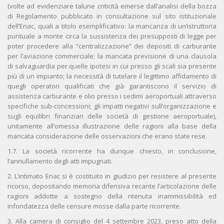
(volte ad evidenziare talune criticità emerse dall’analisi della bozza
di Regolamento pubblicato in consultazione sul sito istituzionale
dell’Enac, quali a titolo esemplificativo: la mancanza di un’istruttoria
puntuale a monte circa la sussistenza dei presupposti di legge per
poter procedere alla “centralizzazione” dei depositi di carburante
per l’aviazione commerciale; la mancata previsione di una clausola
di salvaguardia per quelle ipotesi in cui presso gli scali sia presente
più di un impianto; la necessità di tutelare il legittimo affidamento di
quegli operatori qualificati che già garantiscono il servizio di
assistenza carburante e olio presso i sedimi aeroportuali attraverso
specifiche sub-concessioni; gli impatti negativi sull’organizzazione e
sugli equilibri finanziari delle società di gestione aeroportuale),
unitamente all’omessa illustrazione delle ragioni alla base della
mancata considerazione delle osservazioni che erano state rese.
1.7. La società ricorrente ha dunque chiesto, in conclusione,
l’annullamento degli atti impugnati.
2. L’intimato Enac si è costituito in giudizio per resistere al presente
ricorso, depositando memoria difensiva recante l’articolazione delle
ragioni addotte a sostegno della ritenuta inammissibilità ed
infondatezza delle censure mosse dalla parte ricorrente.
3. Alla camera di consiglio del 4 settembre 2023, preso atto della