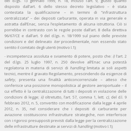
del d.lgs. 13 gennaio 1999, n. 18, incluso l’art. 9, giusto quanto
disposto dall’art. 6 dello stesso decreto legislativo – è stata
contestata la qualificazione – in termini di “infrastruttura
centralizzata” – dei depositi carburante, operata in via generale e
astratta dall’Enac, senza l’espletamento di alcuna istruttoria. Ciò si
porrebbe in contrasto con le regole poste dall’art. 8 della direttiva
96/67/CE e dall’art. 9 del d.lgs. n. 18/1999 sul piano delle previste
condizioni e del delineato
iter
procedimentale, non essendo stato
sentito il comitato degli utenti (motivo I.1);
- incompetenza assoluta e sviamento di potere, posto che:
i)
l’art. 2
del d.lgs. 25 luglio 1997, n. 250 devolve all’Enac una potestà
regolatoria in materia di servizi di
handling
limitata ai soli aspetti
tecnici, mentre il gravato Regolamento, prescindendo da esigenze di
safety
, presenta una finalità anticoncorrenziale – atteso che
conferisce una posizione monopolistica al gestore aeroportuale – il
cui effetto è la centralizzazione di tutti i depositi in violazione delle
condizioni di legge;
ii)
oltretutto, l’art. 57, comma 1, lett.
c)
, del d.l. 9
febbraio 2012, n. 5, convertito con modificazione dalla legge 4 aprile
2012, n. 35, nel considerare che i depositi di carburante per
aviazione costituiscono infrastrutture strategiche, non interferisce
con i rigorosi presupposti previsti dalla legge per la centralizzazione
delle infrastrutture destinate ai servizi di
handling
(motivo I.1);