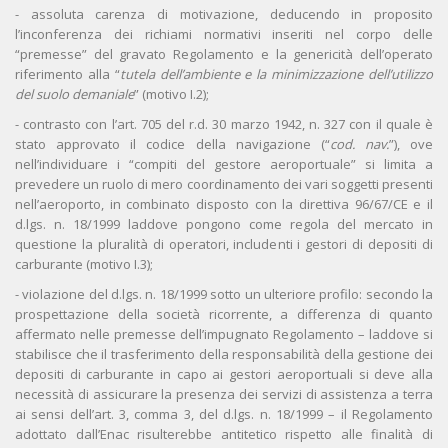
- assoluta carenza di motivazione, deducendo in proposito
l’inconferenza dei richiami normativi inseriti nel corpo delle
“premesse” del gravato Regolamento e la genericità dell’operato
riferimento alla “
tutela dell’ambiente e la minimizzazione dell’utilizzo
del suolo demaniale
” (motivo I.2);
- contrasto con l’art. 705 del r.d. 30 marzo 1942, n. 327 con il quale è
stato approvato il codice della navigazione (“
cod. nav.
”), ove
nell’individuare i “compiti del gestore aeroportuale” si limita a
prevedere un ruolo di mero coordinamento dei vari soggetti presenti
nell’aeroporto, in combinato disposto con la direttiva 96/67/CE e il
d.lgs. n. 18/1999 laddove pongono come regola del mercato in
questione la pluralità di operatori, includenti i gestori di depositi di
carburante (motivo I.3);
- violazione del d.lgs. n. 18/1999 sotto un ulteriore profilo: secondo la
prospettazione della società ricorrente, a differenza di quanto
affermato nelle premesse dell’impugnato Regolamento – laddove si
stabilisce che il trasferimento della responsabilità della gestione dei
depositi di carburante in capo ai gestori aeroportuali si deve alla
necessità di assicurare la presenza dei servizi di assistenza a terra
ai sensi dell’art. 3, comma 3, del d.lgs. n. 18/1999 – il Regolamento
adottato dall’Enac risulterebbe antitetico rispetto alle finalità di