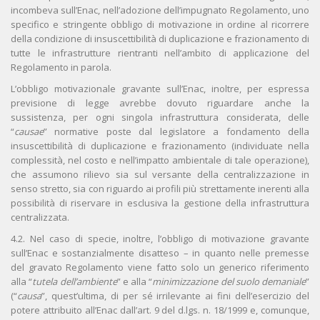
incombeva sull’Enac, nell’adozione dell’impugnato Regolamento, uno
specifico e stringente obbligo di motivazione in ordine al ricorrere
della condizione di insuscettibilità di duplicazione e frazionamento di
tutte le infrastrutture rientranti nell’ambito di applicazione del
Regolamento in parola.
L’obbligo motivazionale gravante sull’Enac, inoltre, per espressa
previsione di legge avrebbe dovuto riguardare anche la
sussistenza, per ogni singola infrastruttura considerata, delle
“
causae
” normative poste dal legislatore a fondamento della
insuscettibilità di duplicazione e frazionamento (individuate nella
complessità, nel costo e nell’impatto ambientale di tale operazione),
che assumono rilievo sia sul versante della centralizzazione in
senso stretto, sia con riguardo ai profili più strettamente inerenti alla
possibilità di riservare in esclusiva la gestione della infrastruttura
centralizzata.
4.2. Nel caso di specie, inoltre, l’obbligo di motivazione gravante
sull’Enac e sostanzialmente disatteso – in quanto nelle premesse
del gravato Regolamento viene fatto solo un generico riferimento
alla “
tutela dell’ambiente
” e alla “
minimizzazione del suolo demaniale
”
(“
causa
”, quest’ultima, di per sé irrilevante ai fini dell’esercizio del
potere attribuito all’Enac dall’art. 9 del d.lgs. n. 18/1999 e, comunque,