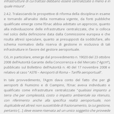
infrastrutture di cui trattasi debbano essere centralizzate o meno e in
quale misura
”.
2.4.2. Tralasciando le prospettive di riforma della disciplina in esame
e tornando all’analisi della normativa vigente, da fonti pubbliche
qualificate emerge come l’Enac abbia adottato un approccio, quanto
alla individuazione delle infrastrutture centralizzate, che si colloca
nel solco della definizione data dalla Commissione europea e che
risulta altresì speculare, quanto ai presupposti da soddisfare, allo
schema normativo della riserva di gestione in esclusiva di tali
infrastrutture in favore del gestore aeroportuale.
Ciò, in particolare, emerge dal provvedimento n. 19020 del 23 ottobre
2008 dell’Autorità Garante della Concorrenza e del Mercato (“
Agcm
”),
pubblicato sul Bollettino dell’Autorità n. 40 del 17 novembre 2008 e
relativo al caso “
A376 – Aeroporti di Roma – Tariffe aeroportuali
”.
In tale provvedimento, l’Agcm dava conto del fatto che per gli
aeroporti di Fiumicino e di Ciampino, l’Enac aveva individuato e
qualificato come infrastrutture centralizzate “
qualsiasi impianto a
terra che per complessità, costo o impatto ambientale sia ritenuto,
con riferimento anche alla specifica realtà aeroportuale, non
duplicabile ed altresì non suscettibile di frazionamento, la cui gestione,
pertanto
[…]
deve essere riservata ad un unico soggetto che provvede