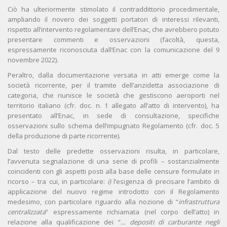
Ciò ha ulteriormente stimolato il contraddittorio procedimentale,
ampliando il novero dei soggetti portatori di interessi rilevanti,
rispetto all’intervento regolamentare dell’Enac, che avrebbero potuto
presentare commenti e osservazioni (facoltà, questa,
espressamente riconosciuta dall’Enac con la comunicazione del 9
novembre 2022).
Peraltro, dalla documentazione versata in atti emerge come la
società ricorrente, per il tramite dell’anzidetta associazione di
categoria, che riunisce le società che gestiscono aeroporti nel
territorio italiano (cfr. doc. n. 1 allegato all’atto di intervento), ha
presentato all’Enac, in sede di consultazione, specifiche
osservazioni sullo schema dell’impugnato Regolamento (cfr. doc. 5
della produzione di parte ricorrente).
Dal testo delle predette osservazioni risulta, in particolare,
l’avvenuta segnalazione di una serie di profili – sostanzialmente
coincidenti con gli aspetti posti alla base delle censure formulate in
ricorso – tra cui, in particolare:
i)
l’esigenza di precisare l’ambito di
applicazione del nuovo regime introdotto con il Regolamento
medesimo, con particolare riguardo alla nozione di “
infrastruttura
centralizzata
” espressamente richiamata (nel corpo dell’atto) in
relazione alla qualificazione dei “
… depositi di carburante negli