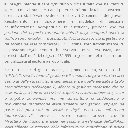
Il Collegio intende fugare ogni dubbio circa il fatto che nel caso di
specie l’Enac abbia esercitato il potere conferito da tale disposizione
normativa, sicché vale evidenziare che l’art. 2, comma 1, del gravato
Regolamento, nel disciplinare le modalità di gestione
dell’infrastruttura aeroportuale in questione, prevede che “
la
gestione dei depositi carburante ubicati negli aeroporti aperti al
traffico commerciale
[…]
è assicurata dalla stessa società di gestione o
da società da essa controllata
[…]”. Si tratta, inequivocabilmente, di
disposizioni regolamentari che riservano in via esclusiva, come
previsto dall’art. 9 del d.lgs. n. 18/1999, la gestione dell’infrastruttura
centralizzata al gestore aeroportuale.
2.2. L’art. 9 del d.lgs. n. 18/1999, al primo comma, stabilisce che
“
L’E.N.A.C., sentito l’ente di gestione e il comitato degli utenti, riserva la
gestione delle infrastrutture centralizzate, tra quelle elencate a titolo
esemplificativo nell’allegato B, all’ente di gestione medesimo che ne
assicura la gestione in via esclusiva, qualora la loro complessità, costo
o impatto ambientale non ne consentono la suddivisione o
duplicazione, rendendone eventualmente obbligatorio l’impiego da
parte dei prestatori di servizi e degli utenti che effettuano
l’autoassistenza
”, mentre al secondo comma prevede che “
Il
Ministero dei trasporti e della navigazione, avvalendosi dell’E.N.A.C.,
vigila affinché la gestione delle infrastrutture centralizzate si svolga