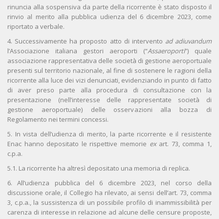
rinuncia alla sospensiva da parte della ricorrente è stato disposto il
rinvio al merito alla pubblica udienza del 6 dicembre 2023, come
riportato a verbale.
4. Successivamente ha proposto atto di intervento
ad adiuvandum
l’Associazione italiana gestori aeroporti (“
Assaeroporti
”) quale
associazione rappresentativa delle società di gestione aeroportuale
presenti sul territorio nazionale, al fine di sostenere le ragioni della
ricorrente alla luce dei vizi denunciati, evidenziando in punto di fatto
di aver preso parte alla procedura di consultazione con la
presentazione (nell’interesse delle rappresentate società di
gestione aeroportuale) delle osservazioni alla bozza di
Regolamento nei termini concessi.
5. In vista dell’udienza di merito, la parte ricorrente e il resistente
Enac hanno depositato le rispettive memorie
ex
art. 73, comma 1,
c.p.a.
5.1. La ricorrente ha altresì depositato una memoria di replica.
6. All’udienza pubblica del 6 dicembre 2023, nel corso della
discussione orale, il Collegio ha rilevato, ai sensi dell’art. 73, comma
3, c.p.a., la sussistenza di un possibile profilo di inammissibilità per
carenza di interesse in relazione ad alcune delle censure proposte,