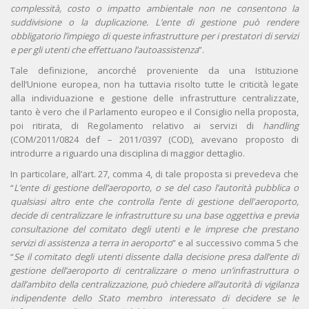
complessità, costo o impatto ambientale non ne consentono la
suddivisione o la duplicazione. L’ente di gestione può rendere
obbligatorio l’impiego di queste infrastrutture per i prestatori di servizi
e per gli utenti che effettuano l’autoassistenza
”.
Tale definizione, ancorché proveniente da una Istituzione
dell’Unione europea, non ha tuttavia risolto tutte le criticità legate
alla individuazione e gestione delle infrastrutture centralizzate,
tanto è vero che il Parlamento europeo e il Consiglio nella proposta,
poi ritirata, di Regolamento relativo ai servizi di
handling
(COM/2011/0824 def – 2011/0397 (COD), avevano proposto di
introdurre a riguardo una disciplina di maggior dettaglio.
In particolare, all’art. 27, comma 4, di tale proposta si prevedeva che
“
L’ente di gestione dell’aeroporto, o se del caso l’autorità pubblica o
qualsiasi altro ente che controlla l’ente di gestione dell'aeroporto,
decide di centralizzare le infrastrutture su una base oggettiva e previa
consultazione del comitato degli utenti e le imprese che prestano
servizi di assistenza a terra in aeroporto
” e al successivo comma 5 che
“
Se il comitato degli utenti dissente dalla decisione presa dall’ente di
gestione dell’aeroporto di centralizzare o meno un’infrastruttura o
dall’ambito della centralizzazione, può chiedere all’autorità di vigilanza
indipendente dello Stato membro interessato di decidere se le