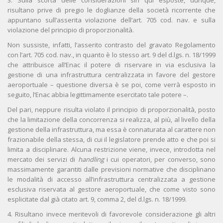
3. Sulla scorta delle considerazioni sin qui esposte, dunque,
risultano prive di pregio le doglianze della società ricorrente che
appuntano sull’asserita violazione dell’art. 705 cod. nav. e sulla
violazione del principio di proporzionalità.
Non sussiste, infatti, l’asserito contrasto del gravato Regolamento
con l’art. 705 cod. nav., in quanto è lo stesso art. 9 del d.lgs. n. 18/1999
che attribuisce all’Enac il potere di riservare in via esclusiva la
gestione di una infrastruttura centralizzata in favore del gestore
aeroportuale – questione diversa è se poi, come verrà esposto in
seguito, l’Enac abbia legittimamente esercitato tale potere –.
Del pari, neppure risulta violato il principio di proporzionalità, posto
che la limitazione della concorrenza si realizza, al più, al livello della
gestione della infrastruttura, ma essa è connaturata al carattere non
frazionabile della stessa, di cui il legislatore prende atto e che poi si
limita a disciplinare. Alcuna restrizione viene, invece, introdotta nel
mercato dei servizi di
handling
i cui operatori, per converso, sono
massimamente garantiti dalle previsioni normative che disciplinano
le modalità di accesso all’infrastruttura centralizzata a gestione
esclusiva riservata al gestore aeroportuale, che come visto sono
esplicitate dal già citato art. 9, comma 2, del d.lgs. n. 18/1999.
4. Risultano invece meritevoli di favorevole considerazione gli altri