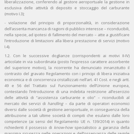
liberalizzazione, conferendo al gestore aeroportuale la gestione in
esclusiva delle attività di deposito e stoccaggio del carburante
(motivo I.3);
- violazione del principio di proporzionalità, in considerazione
dell’asserita mancanza di ragioni di pubblico interesse – riconducibili,
nella specie, ad ipotesi di fallimento del mercato – atte a giustificare
l’introduzione di limitazioni alla libera prestazione di servizi (motivo
I.4).
1.2. Con le successive doglianze (corrispondenti ai motivi II-IV)
articolate in via subordinata (posto l’espresso carattere assorbente
del superiore motivo), la ricorrente ha denunciato innanzitutto il
contrasto del gravato Regolamento con i principi di libera iniziativa
economica e di concorrenza cristallizzati nell’art. 41 Cost. e negli artt.
49 e 56 del Trattato sul Funzionamento dell’Unione europea,
contestando l’introduzione di una indebita restrizione all’esercizio
delle attività di “assistenza carburante e olio” – riconducibili al
mercato dei servizi di
handling
– da parte di operatori economici
diversi dalle società di gestione aeroportuale, in conseguenza della
attribuzione a tali ultime società di compiti che esulano dalle loro
competenze (ai sensi del Regolamento UE n. 139/2014) in quanto
richiedenti il possesso di
know-how
specialistico a garanzia della
massima sicurezza nelle operazioni e dell’osservanza delle regole