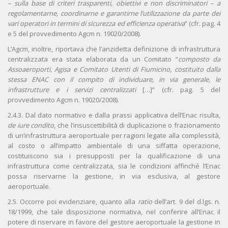
– sulla base di criteri trasparenti, obiettivi e non discriminatori – a
regolamentarne, coordinarne e garantirne l’utilizzazione da parte dei
vari operatori in termini di sicurezza ed efficienza operativa
” (cfr. pag. 4
e 5 del provvedimento Agcm n. 19020/2008).
L’Agcm, inoltre, riportava che l’anzidetta definizione di infrastruttura
centralizzata era stata elaborata da un Comitato “
composto da
Assoaeroporti, Agisa e Comitato Utenti di Fiumicino, costituito dalla
stessa ENAC con il compito di individuare, in via generale, le
infrastrutture e i servizi centralizzati
[…]” (cfr. pag. 5 del
provvedimento Agcm n. 19020/2008).
2.4.3. Dal dato normativo e dalla prassi applicativa dell’Enac risulta,
de iure condito
, che l’insuscettibilità di duplicazione o frazionamento
di un’infrastruttura aeroportuale per ragioni legate alla complessità,
al costo o all’impatto ambientale di una siffatta operazione,
costituiscono sia i presupposti per la qualificazione di una
infrastruttura come centralizzata, sia le condizioni affinché l’Enac
possa riservarne la gestione, in via esclusiva, al gestore
aeroportuale.
2.5. Occorre poi evidenziare, quanto alla
ratio
dell’art. 9 del d.lgs. n.
18/1999, che tale disposizione normativa, nel conferire all’Enac il
potere di riservare in favore del gestore aeroportuale la gestione in