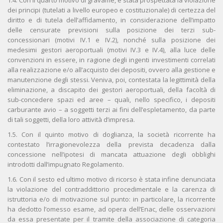
1.4. Con il quarto motivo di gravame, è stata prospettata la violazione
dei principi (tutelati a livello europeo e costituzionale) di certezza del
diritto e di tutela dell’affidamento, in considerazione dell’impatto
delle censurate previsioni sulla posizione dei terzi sub-
concessionari (motivi IV.1 e IV.2), nonché sulla posizione dei
medesimi gestori aeroportuali (motivi IV.3 e IV.4), alla luce delle
convenzioni in essere, in ragione degli ingenti investimenti correlati
alla realizzazione e/o all’acquisto dei depositi, ovvero alla gestione e
manutenzione degli stessi. Veniva, poi, contestata la legittimità della
eliminazione, a discapito dei gestori aeroportuali, della facoltà di
sub-concedere spazi ed aree – quali, nello specifico, i depositi
carburante avio – a soggetti terzi ai fini dell’espletamento, da parte
di tali soggetti, della loro attività d’impresa.
1.5. Con il quinto motivo di doglianza, la società ricorrente ha
contestato l’irragionevolezza della prevista decadenza dalla
concessione nell’ipotesi di mancata attuazione degli obblighi
introdotti dall’impugnato Regolamento.
1.6. Con il sesto ed ultimo motivo di ricorso è stata infine denunciata
la violazione del contraddittorio procedimentale e la carenza di
istruttoria e/o di motivazione sul punto: in particolare, la ricorrente
ha dedotto l’omesso esame, ad opera dell’Enac, delle osservazioni
da essa presentate per il tramite della associazione di categoria