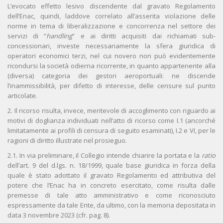
L’evocato effetto lesivo discendente dal gravato Regolamento
dell’Enac, quindi, laddove correlato all’asserita violazione delle
norme in tema di liberalizzazione e concorrenza nel settore dei
servizi di “
handling
” e ai diritti acquisiti dai richiamati sub-
concessionari, investe necessariamente la sfera giuridica di
operatori economici terzi, nel cui novero non può evidentemente
ricondursi la società odierna ricorrente, in quanto appartenente alla
(diversa) categoria dei gestori aeroportuali: ne discende
l’inammissibilità, per difetto di interesse, delle censure sul punto
articolate.
2. Il ricorso risulta, invece, meritevole di accoglimento con riguardo ai
motivi di doglianza individuati nell’atto di ricorso come I.1 (ancorché
limitatamente ai profili di censura di seguito esaminati), I.2 e VI, per le
ragioni di diritto illustrate nel prosieguo.
2.1. In via preliminare, il Collegio intende chiarire la portata e la
ratio
dell’art. 9 del d.lgs. n. 18/1999, quale base giuridica in forza della
quale è stato adottato il gravato Regolamento ed attributiva del
potere che l’Enac ha in concreto esercitato, come risulta dalle
premesse di tale atto amministrativo e come riconosciuto
espressamente da tale Ente, da ultimo, con la memoria depositata in
data 3 novembre 2023 (cfr. pag. 8).