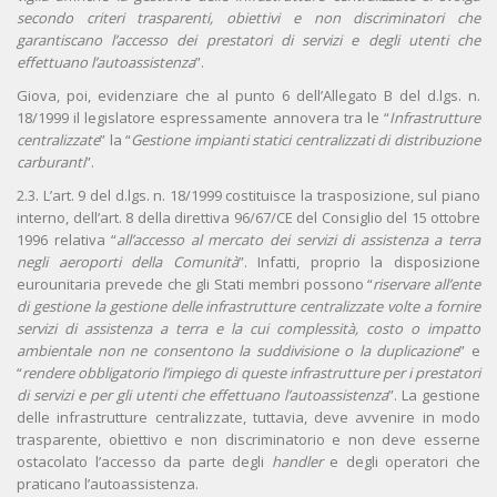
secondo criteri trasparenti, obiettivi e non discriminatori che
garantiscano l’accesso dei prestatori di servizi e degli utenti che
effettuano l’autoassistenza
”.
Giova, poi, evidenziare che al punto 6 dell’Allegato B del d.lgs. n.
18/1999 il legislatore espressamente annovera tra le “
Infrastrutture
centralizzate
” la “
Gestione impianti statici centralizzati di distribuzione
carburanti
”.
2.3. L’art. 9 del d.lgs. n. 18/1999 costituisce la trasposizione, sul piano
interno, dell’art. 8 della direttiva 96/67/CE del Consiglio del 15 ottobre
1996 relativa “
all’accesso al mercato dei servizi di assistenza a terra
negli aeroporti della Comunità
”. Infatti, proprio la disposizione
eurounitaria prevede che gli Stati membri possono “
riservare all’ente
di gestione la gestione delle infrastrutture centralizzate volte a fornire
servizi di assistenza a terra e la cui complessità, costo o impatto
ambientale non ne consentono la suddivisione o la duplicazione
” e
“
rendere obbligatorio l’impiego di queste infrastrutture per i prestatori
di servizi e per gli utenti che effettuano l’autoassistenza
”. La gestione
delle infrastrutture centralizzate, tuttavia, deve avvenire in modo
trasparente, obiettivo e non discriminatorio e non deve esserne
ostacolato l’accesso da parte degli
handler
e degli operatori che
praticano l’autoassistenza.