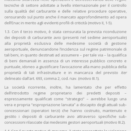
tecniche di settore adottate a livello internazionale per il controllo
sulla qualità del carburante e delle relative procedure operative,
censurando sul punto anche il mancato approfondimento ad opera
dell’Enac in merito agli evidenti profili di criticità (motivo II, 1-5).
1.3. Con il terzo motivo, è stata censurata la prevista riconduzione
dei depositi di carburante avio (presenti nel sedime aeroportuale)
alla proprietà esclusiva delle medesime società di gestione
aeroportuale, denunciandone l’incidenza sul regime patrimoniale di
tali beni, in quanto destinati ad assumere – per tale via – la qualifica
di beni demaniali in assenza di un interesse pubblico concreto e
puntuale, idoneo a giustificare l’avocazione alla mano pubblica della
proprietà di tali infrastrutture e in mancanza del previsto
iter
delineato dall’art. 693, comma 2, cod. nav. (motivo III.1).
La società ricorrente, inoltre, ha lamentato che per effetto
dell’introdotto regime proprietario dei predetti depositi –
espressamente qualificati come “strategici” – avrebbe luogo una
vera e propria “espropriazione larvata” a discapito degli attuali sub-
concessionari (operatori terzi) che hanno costruito, mantenuto e
gestito i depositi di carburante avio attraverso specifiche sub-
concessioni rilasciate dai medesimi gestori aeroportuali (motivo III.2).