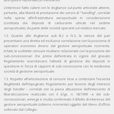
(europea e nazionale) di riferimento.
L’interesse fatto valere con le doglianze sul punto articolate attiene,
pertanto, alla libertà di prestazione dei servizi di “
handling
”, correlati
nella specie all’infrastruttura aeroportuale in considerazione
(costituita dai depositi di carburante ubicati nel sedime
aeroportuale), da parte delle società operanti sul relativo mercato.
1.2. Quanto alle doglianze
sub
III.2 e IV.2, le stesse del pari
presentano una diretta ed esclusiva correlazione con la posizione di
operatori economici diversi dal gestore aeroportuale ricorrente.
Infatti, le suddette censure risultano relazionate con la posizione dei
sub-concessionari che prima dell’entrata in vigore del gravato
Regolamento esercitavano l’attività di gestione dei depositi in
questione in forza di rapporti di sub-concessione con le medesime
società di gestione aeroportuale.
1.3. Rispetto all’articolazione di censure tese a contestare l’asserita
illegittimità dell’impugnato Regolamento per lesione degli interessi
degli
handler
– correlati con la piena attuazione dell’intervento di
liberalizzazione realizzato con il d.lgs. n. 18/1999 –e dei sub-
concessionari, emerge e risulta confermato il difetto di interesse del
gestore aeroportuale (odierno ricorrente) oggetto del rilievo d’ufficio
sollevato dal Collegio.