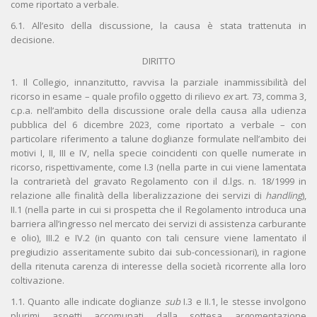
come riportato a verbale.
6.1. All’esito della discussione, la causa è stata trattenuta in
decisione.
DIRITTO
1. Il Collegio, innanzitutto, ravvisa la parziale inammissibilità del
ricorso in esame – quale profilo oggetto di rilievo
ex
art. 73, comma 3,
c.p.a. nell’ambito della discussione orale della causa alla udienza
pubblica del 6 dicembre 2023, come riportato a verbale – con
particolare riferimento a talune doglianze formulate nell’ambito dei
motivi I, II, III e IV, nella specie coincidenti con quelle numerate in
ricorso, rispettivamente, come I.3 (nella parte in cui viene lamentata
la contrarietà del gravato Regolamento con il d.lgs. n. 18/1999 in
relazione alle finalità della liberalizzazione dei servizi di
handling
),
II.1 (nella parte in cui si prospetta che il Regolamento introduca una
barriera all’ingresso nel mercato dei servizi di assistenza carburante
e olio), III.2 e IV.2 (in quanto con tali censure viene lamentato il
pregiudizio asseritamente subito dai sub-concessionari), in ragione
della ritenuta carenza di interesse della società ricorrente alla loro
coltivazione.
1.1. Quanto alle indicate doglianze
sub
I.3 e II.1, le stesse involgono
plurimi aspetti accomunati dalla sottesa argomentazione