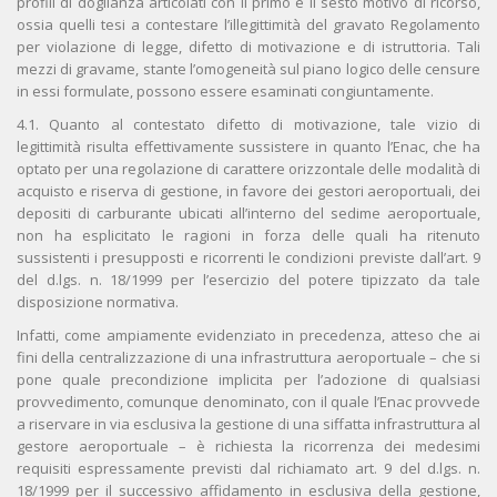
profili di doglianza articolati con il primo e il sesto motivo di ricorso,
ossia quelli tesi a contestare l’illegittimità del gravato Regolamento
per violazione di legge, difetto di motivazione e di istruttoria. Tali
mezzi di gravame, stante l’omogeneità sul piano logico delle censure
in essi formulate, possono essere esaminati congiuntamente.
4.1. Quanto al contestato difetto di motivazione, tale vizio di
legittimità risulta effettivamente sussistere in quanto l’Enac, che ha
optato per una regolazione di carattere orizzontale delle modalità di
acquisto e riserva di gestione, in favore dei gestori aeroportuali, dei
depositi di carburante ubicati all’interno del sedime aeroportuale,
non ha esplicitato le ragioni in forza delle quali ha ritenuto
sussistenti i presupposti e ricorrenti le condizioni previste dall’art. 9
del d.lgs. n. 18/1999 per l’esercizio del potere tipizzato da tale
disposizione normativa.
Infatti, come ampiamente evidenziato in precedenza, atteso che ai
fini della centralizzazione di una infrastruttura aeroportuale – che si
pone quale precondizione implicita per l’adozione di qualsiasi
provvedimento, comunque denominato, con il quale l’Enac provvede
a riservare in via esclusiva la gestione di una siffatta infrastruttura al
gestore aeroportuale – è richiesta la ricorrenza dei medesimi
requisiti espressamente previsti dal richiamato art. 9 del d.lgs. n.
18/1999 per il successivo affidamento in esclusiva della gestione,