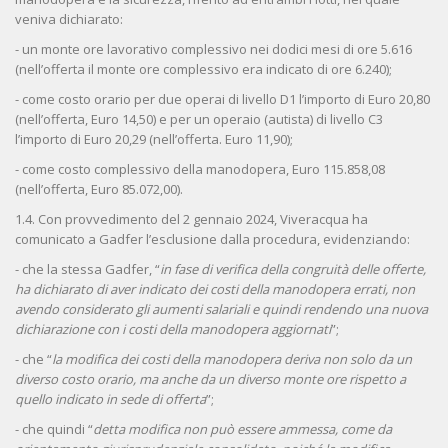
veniva dichiarato:
- un monte ore lavorativo complessivo nei dodici mesi di ore 5.616
(nell’offerta il monte ore complessivo era indicato di ore 6.240);
- come costo orario per due operai di livello D1 l’importo di Euro 20,80
(nell’offerta, Euro 14,50) e per un operaio (autista) di livello C3
l’importo di Euro 20,29 (nell’offerta. Euro 11,90);
- come costo complessivo della manodopera, Euro 115.858,08
(nell’offerta, Euro 85.072,00).
1.4. Con provvedimento del 2 gennaio 2024, Viveracqua ha
comunicato a Gadfer l’esclusione dalla procedura, evidenziando:
- che la stessa Gadfer, “
in fase di verifica della congruità delle offerte,
ha dichiarato di aver indicato dei costi della manodopera errati, non
avendo considerato gli aumenti salariali e quindi rendendo una nuova
dichiarazione con i costi della manodopera aggiornati
”;
- che “
la modifica dei costi della manodopera deriva non solo da un
diverso costo orario, ma anche da un diverso monte ore rispetto a
quello indicato in sede di offerta
”;
- che quindi “
detta modifica non può essere ammessa, come da