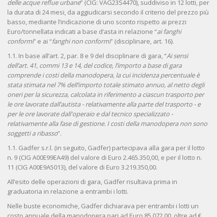
delle acque reflue urbane
” (CIG: VAG23S4470), suddiviso in 12 lotti, per
la durata di 24 mesi, da aggiudicarsi secondo il criterio del prezzo più
basso, mediante l’indicazione di uno sconto rispetto ai prezzi
Euro/tonnellata indicati a base d’asta in relazione “
ai fanghi
conformi
” e ai “
fanghi non conformi
” (disciplinare, art. 16).
1.1. In base all’art. 2, par. 8 e 9 del disciplinare di gara, “
Ai sensi
dell’art. 41, commi 13 e 14, del codice, l’importo a base di gara
comprende i costi della manodopera, la cui incidenza percentuale è
stata stimata nel 7% dell’importo totale stimato annuo, al netto degli
oneri per la sicurezza, calcolata in riferimento a ciascun trasporto per
le ore lavorate dall’autista - relativamente alla parte del trasporto - e
per le ore lavorate dall'operaio e dal tecnico specializzato -
relativamente alla fase di gestione. I costi della manodopera non sono
soggetti a ribasso
”.
1.1. Gadfer s.r.l. (in seguito, Gadfer) partecipava alla gara per il lotto
n. 9 (CIG A00E99EA49) del valore di Euro 2.465.350,00, e per il lotto n.
11 (CIG A00E9A5013), del valore di Euro 3.219.350,00.
All’esito delle operazioni di gara, Gadfer risultava prima in
graduatoria in relazione a entrambi i lotti.
Nelle buste economiche, Gadfer dichiarava per entrambi i lotti un
costo annuale della manodopera pari ad Euro 85.072,00, oltre ad €