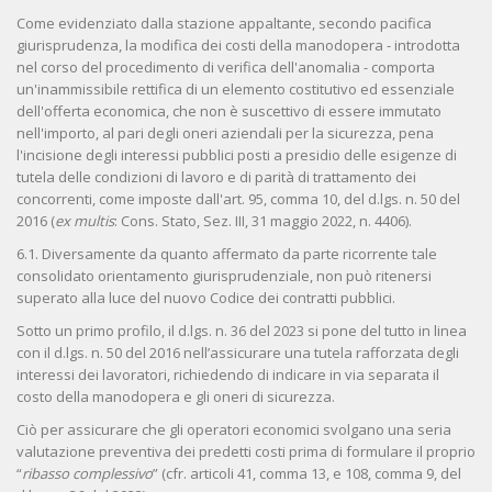
Come evidenziato dalla stazione appaltante, secondo pacifica
giurisprudenza, la modifica dei costi della manodopera - introdotta
nel corso del procedimento di verifica dell'anomalia - comporta
un'inammissibile rettifica di un elemento costitutivo ed essenziale
dell'offerta economica, che non è suscettivo di essere immutato
nell'importo, al pari degli oneri aziendali per la sicurezza, pena
l'incisione degli interessi pubblici posti a presidio delle esigenze di
tutela delle condizioni di lavoro e di parità di trattamento dei
concorrenti, come imposte dall'art. 95, comma 10, del d.lgs. n. 50 del
2016 (
ex multis
: Cons. Stato, Sez. III, 31 maggio 2022, n. 4406).
6.1. Diversamente da quanto affermato da parte ricorrente tale
consolidato orientamento giurisprudenziale, non può ritenersi
superato alla luce del nuovo Codice dei contratti pubblici.
Sotto un primo profilo, il d.lgs. n. 36 del 2023 si pone del tutto in linea
con il d.lgs. n. 50 del 2016 nell’assicurare una tutela rafforzata degli
interessi dei lavoratori, richiedendo di indicare in via separata il
costo della manodopera e gli oneri di sicurezza.
Ciò per assicurare che gli operatori economici svolgano una seria
valutazione preventiva dei predetti costi prima di formulare il proprio
“
ribasso complessivo
” (cfr. articoli 41, comma 13, e 108, comma 9, del