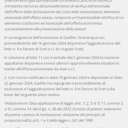
orientamento giurisprudenziale consolidato, poiché la modifica
introdotta nel corso del procedimento di verifica dell'anomalia
dell’offerta della dichiarazione dei costi della manodopera, elemento
essenziale dell’offerta stessa, comporta un'inammissibile rettifica di un
elemento costitutivo ed essenziale dell'offerta economica,
successivamente alla presentazione della stessa
”.
In conseguenza dell’esclusione di Gadfer, Viveracqua con
provvedimento del 16 gennaio 2024 disponeva l’aggiudicazione del
lotto n. 9 a favore di Svet s.r.l. (in seguito Svet).
In relazione al lotto 11 con il verbale del 2 gennaio 2024 la stazione
appaltante disponeva invece ulteriori approfondimenti istruttori in
merito all’offerta presentata da Alan s.r.l..
2. Con ricorso notificato in data 19 gennaio 2024 e depositato in data
22 gennaio 2024, Gadfer ha impugnato il provvedimento di
esclusione e l’aggiudicazione del lotto n. 9 in favore di Svet sulla
base del seguente unico motivo.
Violazione e/o falsa applicazione di legge: artt. 1; 2; 3; 4; 5; 11, comma 3,
e 41, comma 14, del d.lgs. n. 36 del 2023. Eccesso di potere: sviamento
di potere; carenza di motivazione; violazione del principio di
proporzionalità; artt. 1 e 3 della legge n. 241 del 1990
.