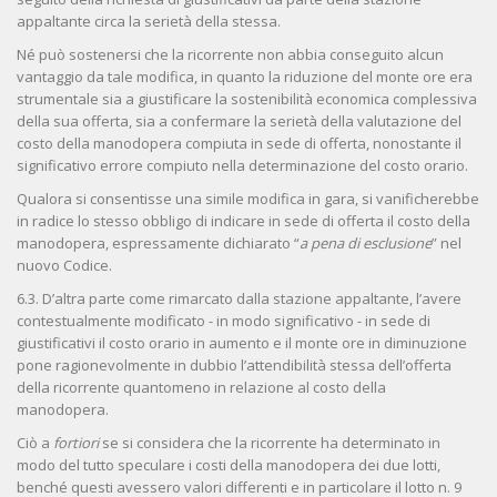
appaltante circa la serietà della stessa.
Né può sostenersi che la ricorrente non abbia conseguito alcun
vantaggio da tale modifica, in quanto la riduzione del monte ore era
strumentale sia a giustificare la sostenibilità economica complessiva
della sua offerta, sia a confermare la serietà della valutazione del
costo della manodopera compiuta in sede di offerta, nonostante il
significativo errore compiuto nella determinazione del costo orario.
Qualora si consentisse una simile modifica in gara, si vanificherebbe
in radice lo stesso obbligo di indicare in sede di offerta il costo della
manodopera, espressamente dichiarato “
a pena di esclusione
” nel
nuovo Codice.
6.3. D’altra parte come rimarcato dalla stazione appaltante, l’avere
contestualmente modificato - in modo significativo - in sede di
giustificativi il costo orario in aumento e il monte ore in diminuzione
pone ragionevolmente in dubbio l’attendibilità stessa dell’offerta
della ricorrente quantomeno in relazione al costo della
manodopera.
Ciò a
fortiori
se si considera che la ricorrente ha determinato in
modo del tutto speculare i costi della manodopera dei due lotti,
benché questi avessero valori differenti e in particolare il lotto n. 9