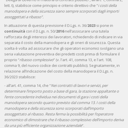
lett. t), stabilisce come principio e criterio direttivo che “
i costi della
manodopera e della sicurezza siano sempre scorporati dagli importi
assoggettati a ribasso”.
In attuazione di questa previsione il D.Lgs. n. 36/
2023
si pone in
continuità
con il D.Lgs. n. 50/
2016
nell’assicurare una tutela
rafforzata degli interessi dei lavoratori, richiedendo di indicare in via
separata il costo della manodopera e gli oneri di sicurezza. Questa
scelta è volta ad assicurare che gli operatori economici svolgano una
seria valutazione preventiva dei predetti costi prima di formulare il
proprio “
ribasso complessivo
” (v. l'art. 41, comma 13, e l'art. 108,
comma 9, del nuovo codice dei contratti pubblici). Segnatamente, in
relazione all’indicazione del costo della manodopera il D.Lgs. n.
36/2023 stabilisce:
- all’art. 41, comma 14, che “
Nei contratti di lavori e servizi, per
determinare l’importo posto a base di gara, la stazione appaltante o
l’ente concedente individua nei documenti di gara i costi della
manodopera secondo quanto previsto dal comma 13. I costi della
manodopera e della sicurezza sono scorporati dall’importo
assoggettato al ribasso. Resta ferma la possibilità per l’operatore
economico di dimostrare che il ribasso complessivo dell’importo deriva
da una più efficiente organizzazione aziendale
”.