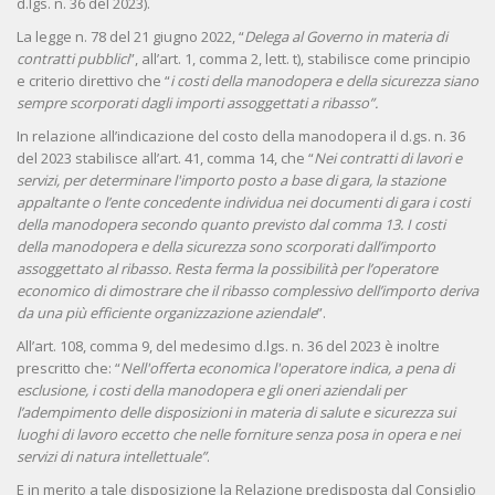
d.lgs. n. 36 del 2023).
La legge n. 78 del 21 giugno 2022, “
Delega al Governo in materia di
contratti pubblici
”, all’art. 1, comma 2, lett. t), stabilisce come principio
e criterio direttivo che “
i costi della manodopera e della sicurezza siano
sempre scorporati dagli importi assoggettati a ribasso”.
In relazione all’indicazione del costo della manodopera il d.gs. n. 36
del 2023 stabilisce all’art. 41, comma 14, che “
Nei contratti di lavori e
servizi, per determinare l'importo posto a base di gara, la stazione
appaltante o l’ente concedente individua nei documenti di gara i costi
della manodopera secondo quanto previsto dal comma 13. I costi
della manodopera e della sicurezza sono scorporati dall’importo
assoggettato al ribasso. Resta ferma la possibilità per l’operatore
economico di dimostrare che il ribasso complessivo dell’importo deriva
da una più efficiente organizzazione aziendale
”.
All’art. 108, comma 9, del medesimo d.lgs. n. 36 del 2023 è inoltre
prescritto che: “
Nell'offerta economica l'operatore indica, a pena di
esclusione, i costi della manodopera e gli oneri aziendali per
l’adempimento delle disposizioni in materia di salute e sicurezza sui
luoghi di lavoro eccetto che nelle forniture senza posa in opera e nei
servizi di natura intellettuale”
.
E in merito a tale disposizione la Relazione predisposta dal Consiglio