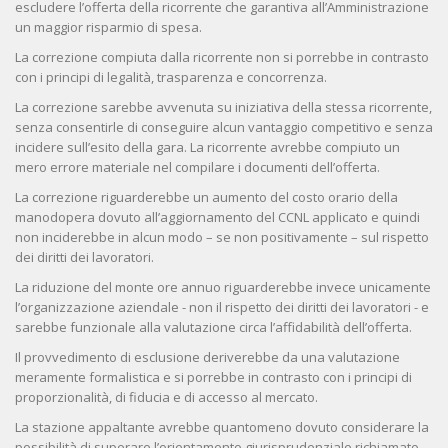
escludere l’offerta della ricorrente che garantiva all’Amministrazione
un maggior risparmio di spesa.
La correzione compiuta dalla ricorrente non si porrebbe in contrasto
con i principi di legalità, trasparenza e concorrenza.
La correzione sarebbe avvenuta su iniziativa della stessa ricorrente,
senza consentirle di conseguire alcun vantaggio competitivo e senza
incidere sull’esito della gara. La ricorrente avrebbe compiuto un
mero errore materiale nel compilare i documenti dell’offerta.
La correzione riguarderebbe un aumento del costo orario della
manodopera dovuto all’aggiornamento del CCNL applicato e quindi
non inciderebbe in alcun modo – se non positivamente – sul rispetto
dei diritti dei lavoratori.
La riduzione del monte ore annuo riguarderebbe invece unicamente
l’organizzazione aziendale - non il rispetto dei diritti dei lavoratori - e
sarebbe funzionale alla valutazione circa l’affidabilità dell’offerta.
Il provvedimento di esclusione deriverebbe da una valutazione
meramente formalistica e si porrebbe in contrasto con i principi di
proporzionalità, di fiducia e di accesso al mercato.
La stazione appaltante avrebbe quantomeno dovuto considerare la
possibilità di superare l’orientamento giurisprudenziale richiamato