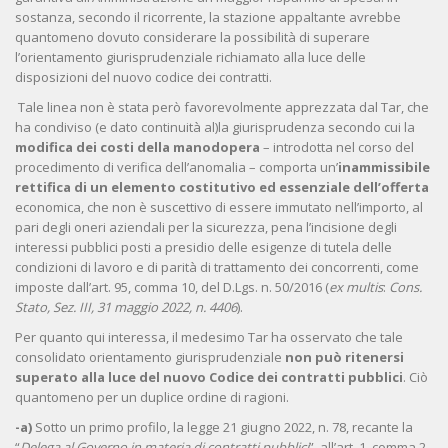
sostanza, secondo il ricorrente, la stazione appaltante avrebbe
quantomeno dovuto considerare la possibilità di superare
l’orientamento giurisprudenziale richiamato alla luce delle
disposizioni del nuovo codice dei contratti.
Tale linea non è stata però favorevolmente apprezzata dal Tar, che
ha condiviso (e dato continuità al)la giurisprudenza secondo cui la
modifica dei costi della manodopera
– introdotta nel corso del
procedimento di verifica dell’anomalia – comporta un’
inammissibile
rettifica di un elemento costitutivo ed essenziale dell’offerta
economica, che non è suscettivo di essere immutato nell’importo, al
pari degli oneri aziendali per la sicurezza, pena l’incisione degli
interessi pubblici posti a presidio delle esigenze di tutela delle
condizioni di lavoro e di parità di trattamento dei concorrenti, come
imposte dall’art. 95, comma 10, del D.Lgs. n. 50/2016 (
ex multis
:
Cons.
Stato, Sez. III, 31 maggio 2022, n. 4406
).
Per quanto qui interessa, il medesimo Tar ha osservato che tale
consolidato orientamento giurisprudenziale
non può ritenersi
superato alla luce del nuovo Codice dei contratti pubblici
. Ciò
quantomeno per un duplice ordine di ragioni.
-a)
Sotto un primo profilo, la legge 21 giugno 2022, n. 78, recante la
“
Delega al Governo in materia di contratti pubblici
”, all’art. 1, comma 2,