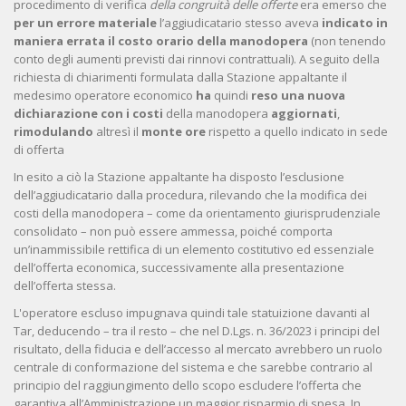
procedimento di verifica
della congruità delle offerte
era emerso che
per un errore materiale
l’aggiudicatario stesso aveva
indicato in
maniera errata il costo orario della manodopera
(non tenendo
conto degli aumenti previsti dai rinnovi contrattuali). A seguito della
richiesta di chiarimenti formulata dalla Stazione appaltante il
medesimo operatore economico
ha
quindi
reso una nuova
dichiarazione
con i costi
della manodopera
aggiornati
,
rimodulando
altresì il
monte ore
rispetto a quello indicato in sede
di offerta
In esito a ciò la Stazione appaltante ha disposto l’esclusione
dell’aggiudicatario dalla procedura, rilevando che la modifica dei
costi della manodopera – come da orientamento giurisprudenziale
consolidato – non può essere ammessa, poiché comporta
un’inammissibile rettifica di un elemento costitutivo ed essenziale
dell’offerta economica, successivamente alla presentazione
dell’offerta stessa.
L'operatore escluso impugnava quindi tale statuizione davanti al
Tar, deducendo – tra il resto – che nel D.Lgs. n. 36/2023 i principi del
risultato, della fiducia e dell’accesso al mercato avrebbero un ruolo
centrale di conformazione del sistema e che sarebbe contrario al
principio del raggiungimento dello scopo escludere l’offerta che
garantiva all’Amministrazione un maggior risparmio di spesa. In