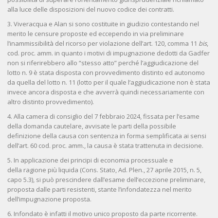
alla luce delle disposizioni del nuovo codice dei contratti.
3. Viveracqua e Alan si sono costituite in giudizio contestando nel
merito le censure proposte ed eccependo in via preliminare
l’inammissibilità del ricorso per violazione dell’art. 120, comma 11
bis
,
cod. proc. amm. in quanto i motivi di impugnazione dedotti da Gadfer
non si riferirebbero allo “stesso atto” perché l’aggiudicazione del
lotto n. 9 è stata disposta con provvedimento distinto ed autonomo
da quella del lotto n. 11 (lotto per il quale l’aggiudicazione non è stata
invece ancora disposta e che avverrà quindi necessariamente con
altro distinto provvedimento).
4. Alla camera di consiglio del 7 febbraio 2024, fissata per l’esame
della domanda cautelare, avvisate le parti della possibile
definizione della causa con sentenza in forma semplificata ai sensi
dell’art. 60 cod. proc. amm., la causa è stata trattenuta in decisione.
5. In applicazione dei principi di economia processuale e
della ragione più liquida (Cons. Stato, Ad. Plen., 27 aprile 2015, n. 5,
capo 5.3), si può prescindere dall’esame dell’eccezione preliminare,
proposta dalle parti resistenti, stante l’infondatezza nel merito
dell’impugnazione proposta.
6. Infondato è infatti il motivo unico proposto da parte ricorrente.