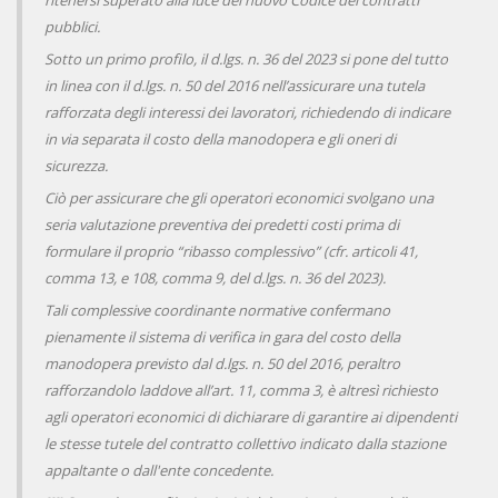
ritenersi superato alla luce del nuovo Codice dei contratti
pubblici.
Sotto un primo profilo, il d.lgs. n. 36 del 2023 si pone del tutto
in linea con il d.lgs. n. 50 del 2016 nell’assicurare una tutela
rafforzata degli interessi dei lavoratori, richiedendo di indicare
in via separata il costo della manodopera e gli oneri di
sicurezza.
Ciò per assicurare che gli operatori economici svolgano una
seria valutazione preventiva dei predetti costi prima di
formulare il proprio “ribasso complessivo” (cfr. articoli 41,
comma 13, e 108, comma 9, del d.lgs. n. 36 del 2023).
Tali complessive coordinante normative confermano
pienamente il sistema di verifica in gara del costo della
manodopera previsto dal d.lgs. n. 50 del 2016, peraltro
rafforzandolo laddove all’art. 11, comma 3, è altresì richiesto
agli operatori economici di dichiarare di garantire ai dipendenti
le stesse tutele del contratto collettivo indicato dalla stazione
appaltante o dall'ente concedente.