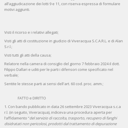
all’aggiudicazione dei lotti 9 e 11, con riserva espressa di formulare
motivi aggiunti.
Visti il ricorso e i relativi allegati;
Visti gli atti di costituzione in giudizio di Viveracqua S.C.A.R.L. e di Alan
S.r.l.;
Visti tutti gli atti della causa;
Relatore nella camera di consiglio del giorno 7 febbraio 2024 il dott.
Filippo Dallari e uditi per le parti i difensori come specificato nel
verbale;
Sentite le stesse parti ai sensi dell'art. 60 cod. proc. amm.;
FATTO e DIRITTO
1. Con bando pubblicato in data 26 settembre 2023 Viveracqua s.c.a
r.l. (in seguito, Viveracqua), indiceva una procedura aperta per
l’affidamento “
del servizio di raccolta, trasporto, recupero di fanghi
disidratati non pericolosi, prodotti dal trattamento di depurazione