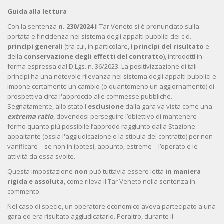
Guida alla lettura
Con la sentenza
n. 230/2024
il Tar Veneto si è pronunciato sulla
portata e l’incidenza nel sistema degli appalti pubblici dei c.d.
princìpi generali
(tra cui, in particolare, i
princìpi
del risultato
e
della
conservazione degli effetti del contratto
), introdotti in
forma espressa dal D.Lgs. n. 36/2023. La positivizzazione di tali
princìpi ha una notevole rilevanza nel sistema degli appalti pubblici e
impone certamente un cambio (o quantomeno un aggiornamento) di
prospettiva circa l'approccio alle commesse pubbliche.
Segnatamente, allo stato l'
esclusione
dalla gara va vista come una
extrema ratio
, dovendosi perseguire l’obiettivo di mantenere
fermo quanto più possibile l’approdo raggiunto dalla Stazione
appaltante (ossia l'aggiudicazione o la stipula del contratto) per non
vanificare – se non in ipotesi, appunto, estreme – l’operato e le
attività da essa svolte.
Questa impostazione
non
può tuttavia essere letta
in maniera
rigida e assoluta
, come rileva il Tar Veneto nella sentenza in
commento.
Nel caso di specie, un operatore economico aveva partecipato a una
gara ed era risultato aggiudicatario. Peraltro, durante il