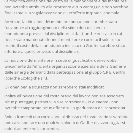
La modifica-correzione del costo della manodopera e del monte ore
non avrebbe attribuito alla ricorrente alcun vantaggio e non sarebbe
finalizzata alla regolarizzazione di un’offerta in ipotesi anomala.
Anzitutto, la riduzione del monte ore annuo non sarebbe stata
funzionale al raggiungimento della stima dei costi per la
manodopera previsti dal disciplinare. Infatti, anche nel caso in cui
fosse stato mantenuto fermo il monte ore e corretto il solo costo
orario, il costo della manodopera indicato da Gadfer sarebbe stato
inferiore a quello previsto dal disciplinare.
La riduzione del monte ore in sede di giustificativi deriverebbe
unicamente dall’efficiente organizzazione aziendale della Gadfer e
dalle sinergie derivanti dalla partecipazione al gruppo C.R.E. Centro
Ricerche Ecologiche s.r.l..
Gli oneri per la sicurezza non sarebbero stati modificati.
Inoltre all’indicazione del costo orario del lavoro non era associato
alcun punteggio, pertanto, la sua correzione – in aumento - non
avrebbe comportato alcun effetto sulla graduatoria dei concorrenti.
Solo a fronte di una correzione al ribasso del costo orario si sarebbe
potuta sospettare una qualche volontà di Gadfer di avvantaggiarsi
indebitamente nella procedura.