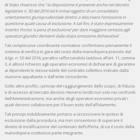
di Stato chiarisce che “
la disposizione è presente anche nel decreto
legislativo n. 50 del 2016 ed è ormai oggetto di un consolidato
orientamento giurisprudenziale diretto a descrivere l’omissione in
questione quale causa di esclusione. A tali fini, è stato espressamente
inserito l’inciso ‘a pena di esclusione’ per dare maggiore certezza agli
operatori giuridici derivanti dalla citata omissione dichiarativa
”.
Tali complessive coordinante normative confermano pienamente il
sistema di verifica in gara del costo della manodopera previsto dal
d.lgs. n. 50 del 2016, peraltro rafforzandolo laddove all’art. 11, comma
3, è altresì richiesto agli operatori economici di dichiarare di garantire
ai dipendenti le stesse tutele del contratto collettivo indicato dalla
stazione appaltante o dall'ente concedente.
Sotto altro profilo, i principi del raggiungimento dello scopo, di fiducia
e di accesso al mercato devono ritenersi rivolti non solo nei confronti
dell’Amministrazione, ma anche degli operatori economici privati i
quali devono collaborare per il buon esito dell’affidamento.
Tali principi indubbiamente portano a circoscrivere le ipotesi di
esclusione dalla procedura, ma non consentono di superare il
divieto di modificazione del contenuto dell’offerta, di cui il costo della
manodopera costituisce parte integrante.