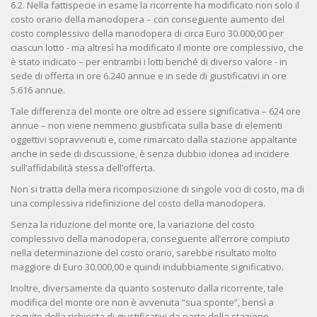
6.2. Nella fattispecie in esame la ricorrente ha modificato non solo il
costo orario della manodopera – con conseguente aumento del
costo complessivo della manodopera di circa Euro 30.000,00 per
ciascun lotto - ma altresì ha modificato il monte ore complessivo, che
è stato indicato – per entrambi i lotti benché di diverso valore - in
sede di offerta in ore 6.240 annue e in sede di giustificativi in ore
5.616 annue.
Tale differenza del monte ore oltre ad essere significativa – 624 ore
annue – non viene nemmeno giustificata sulla base di elementi
oggettivi sopravvenuti e, come rimarcato dalla stazione appaltante
anche in sede di discussione, è senza dubbio idonea ad incidere
sull’affidabilità stessa dell’offerta.
Non si tratta della mera ricomposizione di singole voci di costo, ma di
una complessiva ridefinizione del costo della manodopera.
Senza la riduzione del monte ore, la variazione del costo
complessivo della manodopera, conseguente all’errore compiuto
nella determinazione del costo orario, sarebbe risultato molto
maggiore di Euro 30.000,00 e quindi indubbiamente significativo.
Inoltre, diversamente da quanto sostenuto dalla ricorrente, tale
modifica del monte ore non è avvenuta “sua sponte”, bensì a
seguito della richiesta di giustificativi da parte della stazione