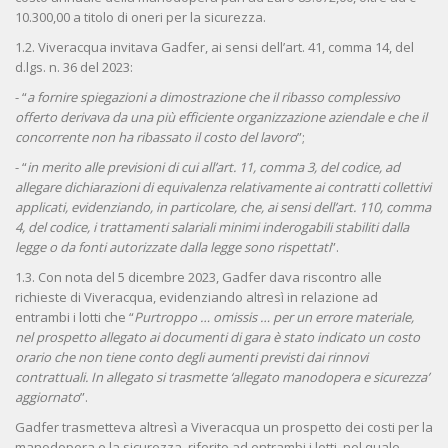
10.300,00 a titolo di oneri per la sicurezza.
1.2. Viveracqua invitava Gadfer, ai sensi dell’art. 41, comma 14, del
d.lgs. n. 36 del 2023:
- “
a fornire spiegazioni a dimostrazione che il ribasso complessivo
offerto derivava da una più efficiente organizzazione aziendale e che il
concorrente non ha ribassato il costo del lavoro
”;
- “
in merito alle previsioni di cui all’art. 11, comma 3, del codice, ad
allegare dichiarazioni di equivalenza relativamente ai contratti collettivi
applicati, evidenziando, in particolare, che, ai sensi dell’art. 110, comma
4, del codice, i trattamenti salariali minimi inderogabili stabiliti dalla
legge o da fonti autorizzate dalla legge sono rispettati
”.
1.3. Con nota del 5 dicembre 2023, Gadfer dava riscontro alle
richieste di Viveracqua, evidenziando altresì in relazione ad
entrambi i lotti che “
Purtroppo … omissis … per un errore materiale,
nel prospetto allegato ai documenti di gara è stato indicato un costo
orario che non tiene conto degli aumenti previsti dai rinnovi
contrattuali. In allegato si trasmette ‘allegato manodopera e sicurezza’
aggiornato
”.
Gadfer trasmetteva altresì a Viveracqua un prospetto dei costi per la
manodopera e la sicurezza, riferito ad entrambi i lotti, nel quale