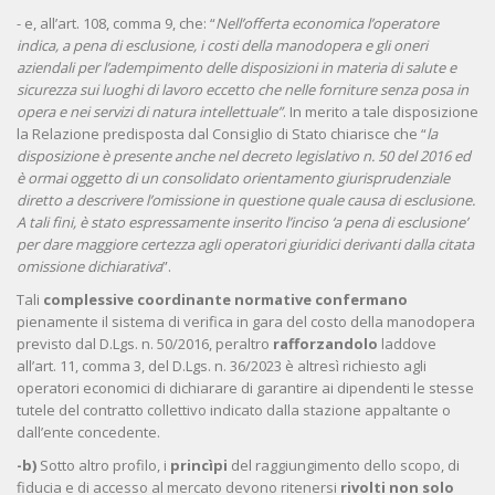
- e, all’art. 108, comma 9, che: “
Nell’offerta economica l’operatore
indica, a pena di esclusione, i costi della manodopera e gli oneri
aziendali per l’adempimento delle disposizioni in materia di salute e
sicurezza sui luoghi di lavoro eccetto che nelle forniture senza posa in
opera e nei servizi di natura intellettuale”
. In merito a tale disposizione
la Relazione predisposta dal Consiglio di Stato chiarisce che “
la
disposizione è presente anche nel decreto legislativo n. 50 del 2016 ed
è ormai oggetto di un consolidato orientamento giurisprudenziale
diretto a descrivere l’omissione in questione quale causa di esclusione.
A tali fini, è stato espressamente inserito l’inciso ‘a pena di esclusione’
per dare maggiore certezza agli operatori giuridici derivanti dalla citata
omissione dichiarativa
”.
Tali
complessive coordinante normative
confermano
pienamente il sistema di verifica in gara del costo della manodopera
previsto dal D.Lgs. n. 50/2016, peraltro
rafforzandolo
laddove
all’art. 11, comma 3, del D.Lgs. n. 36/2023 è altresì richiesto agli
operatori economici di dichiarare di garantire ai dipendenti le stesse
tutele del contratto collettivo indicato dalla stazione appaltante o
dall’ente concedente.
-b)
Sotto altro profilo, i
princìpi
del raggiungimento dello scopo, di
fiducia e di accesso al mercato devono ritenersi
rivolti non solo