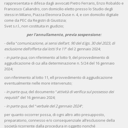
rappresentata e difesa dagli avvocati Pietro Ferraris, Enzo Robaldo e
Francesco Caliandro, con domicilio eletto presso lo Studio degli
stessi in Milano, Piazza Eleonora Duse n. 4, e con domicilio digitale
come da PEC da Registri di Giustizia;
Svet s.r.l., non costituita in giudizio;
per l'annullamento, previa sospensione:
- della “
comunicazione, ai sensi dell’art. 90 del d.lgs. 30 del 2023, di
esclusione dell’offerta dai lotti 9 e 11
” del 2 gennaio 2024;
-
in parte qua
, con riferimento al lotto 9, del provvedimento di
aggiudicazione di cui alla determinazione n. 5/24 del 16 gennaio
2024;
con riferimento al lotto 11, ell provvedimento di aggiudicazione
eventualmente nelle more intervenuto;
-
in parte qua
, del documento “
attività di verifica sul possesso dei
requisiti
” del 16 gennaio 2024;
-
in parte qua
, del “
verbale del 2 gennaio 2024
”;
per quanto occorrer possa, di ogni altro atto presupposto,
preparatorio, connesso e/o consequenziale all’esclusione della
società ricorrente dalla procedura in oggetto nonché