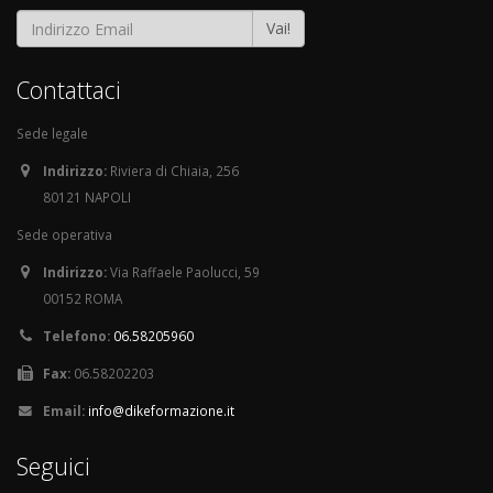
Vai!
Contattaci
Sede legale
Indirizzo:
Riviera di Chiaia, 256
80121 NAPOLI
Sede operativa
Indirizzo:
Via Raffaele Paolucci, 59
00152 ROMA
Telefono:
06.58205960
Fax:
06.58202203
Email:
info@dikeformazione.it
Seguici