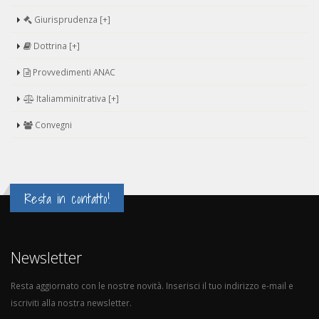
Giurisprudenza [+]
Dottrina [+]
Provvedimenti ANAC
Italiamminitrativa [+]
Convegni
Resta in contatto!
Newsletter
Resta aggiornato con le nostre novità. Inserisci il tuo indirizzo e-mail e
iscriviti alla nostra newsletter.