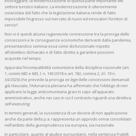
incoraggiare, la modernizzazione di questa parte importante del
settore turistico italiano. La modernizzazione è ulteriormente
ostacolata dal fatto che la legislazione italiana rende di fatto
impossibile l’ingresso sul mercato di nuovi ed innovatori fornitori di
servizi”.
Non vi è quindi alcuna ragionevole connessione tra la proroga delle
concessioni e le conseguenze economiche derivanti dalla pandemia,
presentandosi semmai essa come disfunzionale rispetto
all’obiettivo dichiarato e di fatto diretta a garantire posizioni
acquisite nel tempo.
Appurata l’incompatibilità comunitaria della disciplina nazionale (art.
1, commi 682 e 683, l. n. 145/2018 e art. 182, comma 2, d.l. 19 n.
34/2020) che prevede la proroga
ex lege
delle concessioni demaniali
già rilasciate, l’Adunanza plenaria ha affermato che l’obbligo di non
applicare la legge anticomunitaria gravi in capo all’apparato
amministrativo, anche nei casi in cui il contrasto riguardi una direttiva
self-executing
.
In termini generali, la sussistenza di un dovere di non applicazione
anche da parte della p.a. rappresenta un approdo ormai consolidato
nell’ambito della giurisprudenza sia europea, sia nazionale.
In particolare, quanto al giudice eurounitario, nella sentenza Fratelli