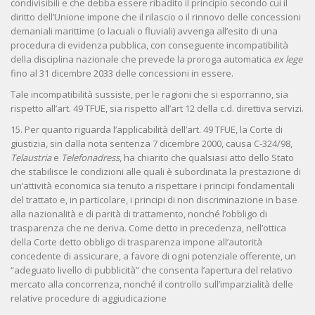
condivisibili e che debba essere ribadito il principio secondo cui il
diritto dell’Unione impone che il rilascio o il rinnovo delle concessioni
demaniali marittime (o lacuali o fluviali) avvenga all’esito di una
procedura di evidenza pubblica, con conseguente incompatibilità
della disciplina nazionale che prevede la proroga automatica
ex lege
fino al 31 dicembre 2033 delle concessioni in essere.
Tale incompatibilità sussiste, per le ragioni che si esporranno, sia
rispetto all’art. 49 TFUE, sia rispetto all’art 12 della c.d. direttiva servizi.
15. Per quanto riguarda l’applicabilità dell’art. 49 TFUE, la Corte di
giustizia, sin dalla nota sentenza 7 dicembre 2000, causa C-324/98,
Telaustria
e
Telefonadress
, ha chiarito che qualsiasi atto dello Stato
che stabilisce le condizioni alle quali è subordinata la prestazione di
un’attività economica sia tenuto a rispettare i principi fondamentali
del trattato e, in particolare, i principi di non discriminazione in base
alla nazionalità e di parità di trattamento, nonché l’obbligo di
trasparenza che ne deriva. Come detto in precedenza, nell’ottica
della Corte detto obbligo di trasparenza impone all’autorità
concedente di assicurare, a favore di ogni potenziale offerente, un
“adeguato livello di pubblicità” che consenta l’apertura del relativo
mercato alla concorrenza, nonché il controllo sull’imparzialità delle
relative procedure di aggiudicazione