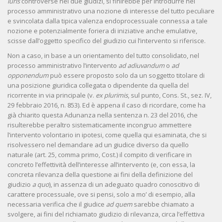
iuris
controverse nei due giudizi, si finirebbe per introdurre nel
processo amministrativo una nozione di interesse del tutto peculiare
e svincolata dalla tipica valenza endoprocessuale connessa a tale
nozione e potenzialmente foriera di iniziative anche emulative,
scisse dall’oggetto specifico del giudizio cui l’intervento si riferisce.
Non a caso, in base a un orientamento del tutto consolidato, nel
processo amministrativo l’intervento
ad adiuvandum
o
ad
opponendum
può essere proposto solo da un soggetto titolare di
una posizione giuridica collegata o dipendente da quella del
ricorrente in via principale (v.
ex plurimis
, sul punto, Cons. St., sez. IV,
29 febbraio 2016, n. 853). Ed è appena il caso di ricordare, come ha
già chiarito questa Adunanza nella sentenza n. 23 del 2016, che
risulterebbe peraltro sistematicamente incongruo ammettere
l’intervento volontario in ipotesi, come quella qui esaminata, che si
risolvessero nel demandare ad un giudice diverso da quello
naturale (art. 25, comma primo, Cost.) il compito di verificare in
concreto l’effettività dell’interesse all’intervento (e, con essa, la
concreta rilevanza della questione ai fini della definizione del
giudizio
a quo
), in assenza di un adeguato quadro conoscitivo di
carattere processuale, ove si pensi, solo a mo’ di esempio, alla
necessaria verifica che il giudice
ad quem
sarebbe chiamato a
svolgere, ai fini del richiamato giudizio di rilevanza, circa l’effettiva