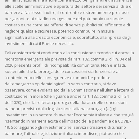
amministrazione, ma anche come mezzo per garantire trasparenza
alle scelte amministrative e apertura del settore dei servizi al di là di
barriere all’accesso. Inoltre, il confronto è estremamente prezioso
per garantire ai cittadini una gestione del patrimonio nazionale
costiero e una correlata offerta di servizi pubblici più efficiente e di
migliore qualità e sicurezza, potendo contribuire in misura
significativa alla crescita economica e, soprattutto, alla ripresa degli
investimenti di cui il Paese necessita.
Tali considerazioni conducono alla conclusione secondo cui anche la
moratoria emergenziale prevista dall’art. 182, comma 2, d.l. n. 34 del
2020 presenta profili di incompatibilità comunitaria. Non è, infatti,
sostenibile che la proroga delle concessioni sia funzionale al
“contenimento delle conseguenze economiche prodotte
dall’emergenza epidemiologica”. In senso contrario, si deve
osservare, come evidenziato dalla Commissione nell’ultima lettera di
costituzione in mora (che riguarda anche l’art. 182, comma 2, d.l. 34
del 2020), che “la reiterata proroga della durata delle concessioni
balneari prevista dalla legislazione italiana scoraggia […] gli
investimenti in un settore chiave per l’economia italiana e che sta già
risentendo in maniera acuta dell’impatto della pandemia da COVID-
19. Scoraggiando gli investimenti nei servizi ricreativi e di turismo
balneare, l’attuale legislazione italiana impedisce, piuttosto che