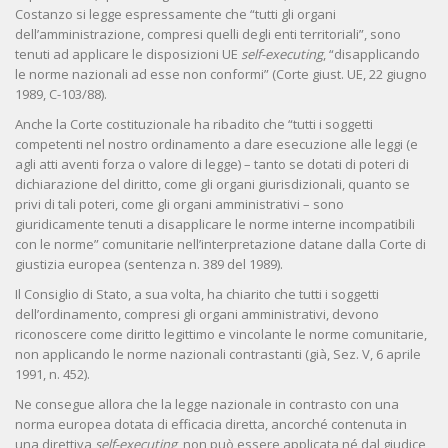
Costanzo si legge espressamente che “tutti gli organi
dell’amministrazione, compresi quelli degli enti territoriali”, sono
tenuti ad applicare le disposizioni UE
self-executing
, “disapplicando
le norme nazionali ad esse non conformi” (Corte giust. UE, 22 giugno
1989, C-103/88).
Anche la Corte costituzionale ha ribadito che “tutti i soggetti
competenti nel nostro ordinamento a dare esecuzione alle leggi (e
agli atti aventi forza o valore di legge) – tanto se dotati di poteri di
dichiarazione del diritto, come gli organi giurisdizionali, quanto se
privi di tali poteri, come gli organi amministrativi – sono
giuridicamente tenuti a disapplicare le norme interne incompatibili
con le norme” comunitarie nell’interpretazione datane dalla Corte di
giustizia europea (sentenza n. 389 del 1989).
Il Consiglio di Stato, a sua volta, ha chiarito che tutti i soggetti
dell’ordinamento, compresi gli organi amministrativi, devono
riconoscere come diritto legittimo e vincolante le norme comunitarie,
non applicando le norme nazionali contrastanti (già, Sez. V, 6 aprile
1991, n. 452).
Ne consegue allora che la legge nazionale in contrasto con una
norma europea dotata di efficacia diretta, ancorché contenuta in
una direttiva
self-executing
, non può essere applicata né dal giudice,