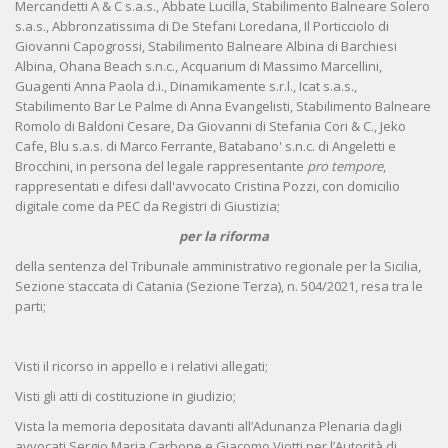
Mercandetti A & C s.a.s., Abbate Lucilla, Stabilimento Balneare Solero
s.a.s., Abbronzatissima di De Stefani Loredana, Il Porticciolo di
Giovanni Capogrossi, Stabilimento Balneare Albina di Barchiesi
Albina, Ohana Beach s.n.c., Acquarium di Massimo Marcellini,
Guagenti Anna Paola d.i., Dinamikamente s.r.l., Icat s.a.s.,
Stabilimento Bar Le Palme di Anna Evangelisti, Stabilimento Balneare
Romolo di Baldoni Cesare, Da Giovanni di Stefania Cori & C., Jeko
Cafe, Blu s.a.s. di Marco Ferrante, Batabano' s.n.c. di Angeletti e
Brocchini, in persona del legale rappresentante
pro tempore
,
rappresentati e difesi dall'avvocato Cristina Pozzi, con domicilio
digitale come da PEC da Registri di Giustizia;
per la riforma
della sentenza del Tribunale amministrativo regionale per la Sicilia,
Sezione staccata di Catania (Sezione Terza), n. 504/2021, resa tra le
parti;
Visti il ricorso in appello e i relativi allegati;
Visti gli atti di costituzione in giudizio;
Vista la memoria depositata davanti all’Adunanza Plenaria dagli
avvocati Sergio Maria Carbone e Giacomo Viotti per l’Autorità di