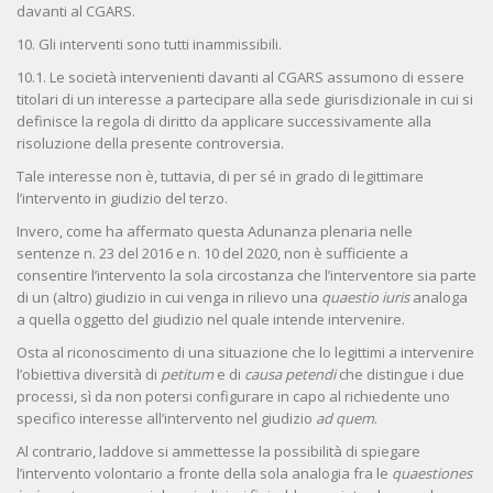
davanti al CGARS.
10. Gli interventi sono tutti inammissibili.
10.1. Le società intervenienti davanti al CGARS assumono di essere
titolari di un interesse a partecipare alla sede giurisdizionale in cui si
definisce la regola di diritto da applicare successivamente alla
risoluzione della presente controversia.
Tale interesse non è, tuttavia, di per sé in grado di legittimare
l’intervento in giudizio del terzo.
Invero, come ha affermato questa Adunanza plenaria nelle
sentenze n. 23 del 2016 e n. 10 del 2020, non è sufficiente a
consentire l’intervento la sola circostanza che l’interventore sia parte
di un (altro) giudizio in cui venga in rilievo una
quaestio iuris
analoga
a quella oggetto del giudizio nel quale intende intervenire.
Osta al riconoscimento di una situazione che lo legittimi a intervenire
l’obiettiva diversità di
petitum
e di
causa petendi
che distingue i due
processi, sì da non potersi configurare in capo al richiedente uno
specifico interesse all’intervento nel giudizio
ad quem
.
Al contrario, laddove si ammettesse la possibilità di spiegare
l’intervento volontario a fronte della sola analogia fra le
quaestiones