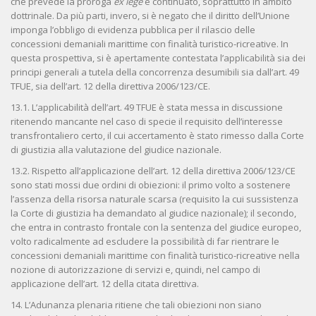
che prevede la proroga
ex lege
è continuato, soprattutto in ambito
dottrinale. Da più parti, invero, si è negato che il diritto dell’Unione
imponga l’obbligo di evidenza pubblica per il rilascio delle
concessioni demaniali marittime con finalità turistico-ricreative. In
questa prospettiva, si è apertamente contestata l’applicabilità sia dei
principi generali a tutela della concorrenza desumibili sia dall’art. 49
TFUE, sia dell’art. 12 della direttiva 2006/123/CE.
13.1. L’applicabilità dell’art. 49 TFUE è stata messa in discussione
ritenendo mancante nel caso di specie il requisito dell’interesse
transfrontaliero certo, il cui accertamento è stato rimesso dalla Corte
di giustizia alla valutazione del giudice nazionale.
13.2. Rispetto all’applicazione dell’art. 12 della direttiva 2006/123/CE
sono stati mossi due ordini di obiezioni: il primo volto a sostenere
l’assenza della risorsa naturale scarsa (requisito la cui sussistenza
la Corte di giustizia ha demandato al giudice nazionale); il secondo,
che entra in contrasto frontale con la sentenza del giudice europeo,
volto radicalmente ad escludere la possibilità di far rientrare le
concessioni demaniali marittime con finalità turistico-ricreative nella
nozione di autorizzazione di servizi e, quindi, nel campo di
applicazione dell’art. 12 della citata direttiva.
14. L’Adunanza plenaria ritiene che tali obiezioni non siano