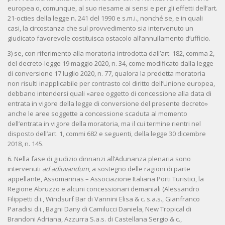
europea o, comunque, al suo riesame ai sensi e per gli effetti dell’art.
21-octies della legge n. 241 del 1990 e s.m.i., nonché se, e in quali
casi, la circostanza che sul provvedimento sia intervenuto un
giudicato favorevole costituisca ostacolo all’annullamento d’ufficio.
3) se, con riferimento alla moratoria introdotta dall’art. 182, comma 2,
del decreto-legge 19 maggio 2020, n. 34, come modificato dalla legge
di conversione 17 luglio 2020, n. 77, qualora la predetta moratoria
non risulti inapplicabile per contrasto col diritto dell’Unione europea,
debbano intendersi quali «aree oggetto di concessione alla data di
entrata in vigore della legge di conversione del presente decreto»
anche le aree soggette a concessione scaduta al momento
dell’entrata in vigore della moratoria, ma il cui termine rientri nel
disposto dell’art. 1, commi 682 e seguenti, della legge 30 dicembre
2018, n. 145.
6. Nella fase di giudizio dinnanzi all’Adunanza plenaria sono
intervenuti
ad adiuvandum
, a sostegno delle ragioni di parte
appellante, Assomarinas – Associazione Italiana Porti Turistici, la
Regione Abruzzo e alcuni concessionari demaniali (Alessandro
Filippetti d.i., Windsurf Bar di Vannini Elisa & c. s.a.s., Gianfranco
Paradisi d.i., Bagni Dany di Camilucci Daniela, New Tropical di
Brandoni Adriana, Azzurra S.a.s. di Castellana Sergio & c.,