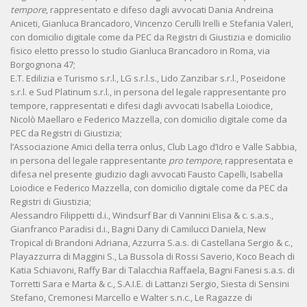
tempore
, rappresentato e difeso dagli avvocati Dania Andreina
Aniceti, Gianluca Brancadoro, Vincenzo Cerulli Irelli e Stefania Valeri,
con domicilio digitale come da PEC da Registri di Giustizia e domicilio
fisico eletto presso lo studio Gianluca Brancadoro in Roma, via
Borgognona 47;
E.T. Edilizia e Turismo s.r.l., LG s.r.l.s., Lido Zanzibar s.r.l., Poseidone
s.r.l. e Sud Platinum s.r.l., in persona del legale rappresentante pro
tempore, rappresentati e difesi dagli avvocati Isabella Loiodice,
Nicolò Maellaro e Federico Mazzella, con domicilio digitale come da
PEC da Registri di Giustizia;
l’Associazione Amici della terra onlus, Club Lago d’Idro e Valle Sabbia,
in persona del legale rappresentante
pro tempore
, rappresentata e
difesa nel presente giudizio dagli avvocati Fausto Capelli, Isabella
Loiodice e Federico Mazzella, con domicilio digitale come da PEC da
Registri di Giustizia;
Alessandro Filippetti d.i., Windsurf Bar di Vannini Elisa & c. s.a.s.,
Gianfranco Paradisi d.i., Bagni Dany di Camilucci Daniela, New
Tropical di Brandoni Adriana, Azzurra S.a.s. di Castellana Sergio & c.,
Playazzurra di Maggini S., La Bussola di Rossi Saverio, Koco Beach di
Katia Schiavoni, Raffy Bar di Talacchia Raffaela, Bagni Fanesi s.a.s. di
Torretti Sara e Marta & c., S.A.I.E. di Lattanzi Sergio, Siesta di Sensini
Stefano, Cremonesi Marcello e Walter s.n.c., Le Ragazze di