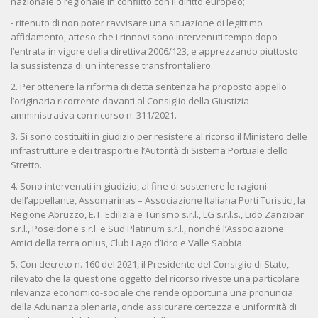
nazionale o regionale in conflitto con il diritto europeo;
- ritenuto di non poter ravvisare una situazione di legittimo
affidamento, atteso che i rinnovi sono intervenuti tempo dopo
l’entrata in vigore della direttiva 2006/123, e apprezzando piuttosto
la sussistenza di un interesse transfrontaliero.
2. Per ottenere la riforma di detta sentenza ha proposto appello
l’originaria ricorrente davanti al Consiglio della Giustizia
amministrativa con ricorso n. 311/2021.
3. Si sono costituiti in giudizio per resistere al ricorso il Ministero delle
infrastrutture e dei trasporti e l’Autorità di Sistema Portuale dello
Stretto.
4. Sono intervenuti in giudizio, al fine di sostenere le ragioni
dell’appellante, Assomarinas – Associazione Italiana Porti Turistici, la
Regione Abruzzo, E.T. Edilizia e Turismo s.r.l., LG s.r.l.s., Lido Zanzibar
s.r.l., Poseidone s.r.l. e Sud Platinum s.r.l., nonché l’Associazione
Amici della terra onlus, Club Lago d’Idro e Valle Sabbia.
5. Con decreto n. 160 del 2021, il Presidente del Consiglio di Stato,
rilevato che la questione oggetto del ricorso riveste una particolare
rilevanza economico-sociale che rende opportuna una pronuncia
della Adunanza plenaria, onde assicurare certezza e uniformità di