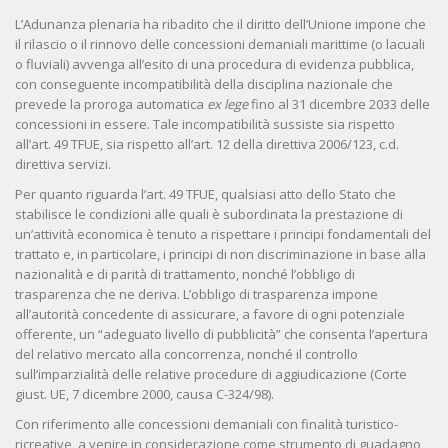
L’Adunanza plenaria ha ribadito che il diritto dell’Unione impone che
il rilascio o il rinnovo delle concessioni demaniali marittime (o lacuali
o fluviali) avvenga all’esito di una procedura di evidenza pubblica,
con conseguente incompatibilità della disciplina nazionale che
prevede la proroga automatica
ex lege
fino al 31 dicembre 2033 delle
concessioni in essere. Tale incompatibilità sussiste sia rispetto
all’art. 49 TFUE, sia rispetto all’art. 12 della direttiva 2006/123, c.d.
direttiva servizi.
Per quanto riguarda l’art. 49 TFUE, qualsiasi atto dello Stato che
stabilisce le condizioni alle quali è subordinata la prestazione di
un’attività economica è tenuto a rispettare i principi fondamentali del
trattato e, in particolare, i principi di non discriminazione in base alla
nazionalità e di parità di trattamento, nonché l’obbligo di
trasparenza che ne deriva. L’obbligo di trasparenza impone
all’autorità concedente di assicurare, a favore di ogni potenziale
offerente, un “adeguato livello di pubblicità” che consenta l’apertura
del relativo mercato alla concorrenza, nonché il controllo
sull’imparzialità delle relative procedure di aggiudicazione (Corte
giust. UE, 7 dicembre 2000, causa C-324/98).
Con riferimento alle concessioni demaniali con finalità turistico-
ricreative, a venire in considerazione come strumento di guadagno