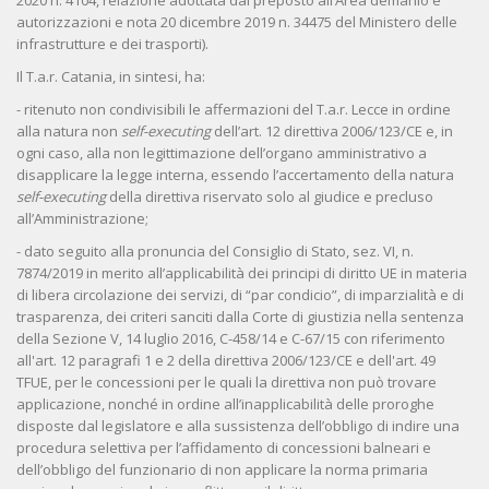
2020 n. 4104, relazione adottata dal preposto all’Area demanio e
autorizzazioni e nota 20 dicembre 2019 n. 34475 del Ministero delle
infrastrutture e dei trasporti).
Il T.a.r. Catania, in sintesi, ha:
- ritenuto non condivisibili le affermazioni del T.a.r. Lecce in ordine
alla natura non
self-executing
dell’art. 12 direttiva 2006/123/CE e, in
ogni caso, alla non legittimazione dell’organo amministrativo a
disapplicare la legge interna, essendo l’accertamento della natura
self-executing
della direttiva riservato solo al giudice e precluso
all’Amministrazione;
- dato seguito alla pronuncia del Consiglio di Stato, sez. VI, n.
7874/2019 in merito all’applicabilità dei principi di diritto UE in materia
di libera circolazione dei servizi, di “par condicio”, di imparzialità e di
trasparenza, dei criteri sanciti dalla Corte di giustizia nella sentenza
della Sezione V, 14 luglio 2016, C-458/14 e C-67/15 con riferimento
all'art. 12 paragrafi 1 e 2 della direttiva 2006/123/CE e dell'art. 49
TFUE, per le concessioni per le quali la direttiva non può trovare
applicazione, nonché in ordine all’inapplicabilità delle proroghe
disposte dal legislatore e alla sussistenza dell’obbligo di indire una
procedura selettiva per l’affidamento di concessioni balneari e
dell’obbligo del funzionario di non applicare la norma primaria