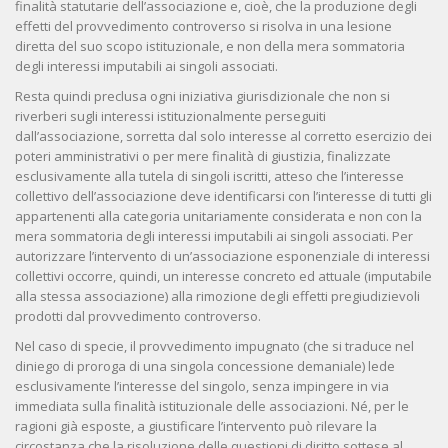
finalità statutarie dell’associazione e, cioè, che la produzione degli
effetti del provvedimento controverso si risolva in una lesione
diretta del suo scopo istituzionale, e non della mera sommatoria
degli interessi imputabili ai singoli associati.
Resta quindi preclusa ogni iniziativa giurisdizionale che non si
riverberi sugli interessi istituzionalmente perseguiti
dall’associazione, sorretta dal solo interesse al corretto esercizio dei
poteri amministrativi o per mere finalità di giustizia, finalizzate
esclusivamente alla tutela di singoli iscritti, atteso che l’interesse
collettivo dell’associazione deve identificarsi con l’interesse di tutti gli
appartenenti alla categoria unitariamente considerata e non con la
mera sommatoria degli interessi imputabili ai singoli associati. Per
autorizzare l’intervento di un’associazione esponenziale di interessi
collettivi occorre, quindi, un interesse concreto ed attuale (imputabile
alla stessa associazione) alla rimozione degli effetti pregiudizievoli
prodotti dal provvedimento controverso.
Nel caso di specie, il provvedimento impugnato (che si traduce nel
diniego di proroga di una singola concessione demaniale) lede
esclusivamente l’interesse del singolo, senza impingere in via
immediata sulla finalità istituzionale delle associazioni. Né, per le
ragioni già esposte, a giustificare l’intervento può rilevare la
circostanza che la risoluzione delle questioni di diritto sottese al