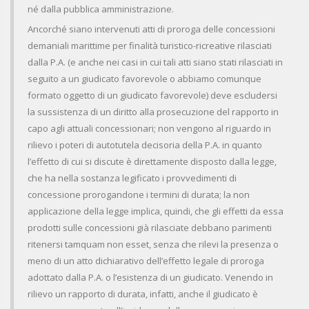
né dalla pubblica amministrazione.
Ancorché siano intervenuti atti di proroga delle concessioni
demaniali marittime per finalità turistico-ricreative rilasciati
dalla P.A. (e anche nei casi in cui tali atti siano stati rilasciati in
seguito a un giudicato favorevole o abbiamo comunque
formato oggetto di un giudicato favorevole) deve escludersi
la sussistenza di un diritto alla prosecuzione del rapporto in
capo agli attuali concessionari; non vengono al riguardo in
rilievo i poteri di autotutela decisoria della P.A. in quanto
l’effetto di cui si discute è direttamente disposto dalla legge,
che ha nella sostanza legificato i provvedimenti di
concessione prorogandone i termini di durata; la non
applicazione della legge implica, quindi, che gli effetti da essa
prodotti sulle concessioni già rilasciate debbano parimenti
ritenersi tamquam non esset, senza che rilevi la presenza o
meno di un atto dichiarativo dell’effetto legale di proroga
adottato dalla P.A. o l’esistenza di un giudicato. Venendo in
rilievo un rapporto di durata, infatti, anche il giudicato è