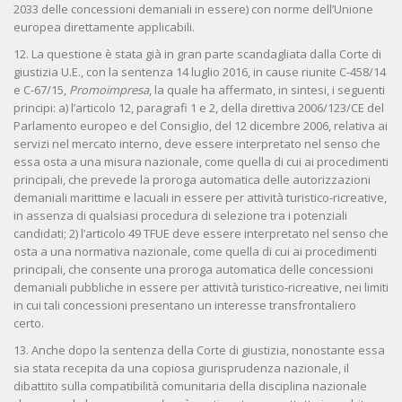
2033 delle concessioni demaniali in essere) con norme dell’Unione
europea direttamente applicabili.
12. La questione è stata già in gran parte scandagliata dalla Corte di
giustizia U.E., con la sentenza 14 luglio 2016, in cause riunite C-458/14
e C-67/15,
Promoimpresa
, la quale ha affermato, in sintesi, i seguenti
principi: a) l’articolo 12, paragrafi 1 e 2, della direttiva 2006/123/CE del
Parlamento europeo e del Consiglio, del 12 dicembre 2006, relativa ai
servizi nel mercato interno, deve essere interpretato nel senso che
essa osta a una misura nazionale, come quella di cui ai procedimenti
principali, che prevede la proroga automatica delle autorizzazioni
demaniali marittime e lacuali in essere per attività turistico‑ricreative,
in assenza di qualsiasi procedura di selezione tra i potenziali
candidati; 2) l’articolo 49 TFUE deve essere interpretato nel senso che
osta a una normativa nazionale, come quella di cui ai procedimenti
principali, che consente una proroga automatica delle concessioni
demaniali pubbliche in essere per attività turistico‑ricreative, nei limiti
in cui tali concessioni presentano un interesse transfrontaliero
certo.
13. Anche dopo la sentenza della Corte di giustizia, nonostante essa
sia stata recepita da una copiosa giurisprudenza nazionale, il
dibattito sulla compatibilità comunitaria della disciplina nazionale