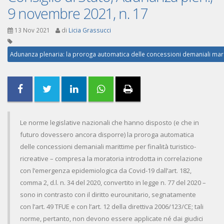
9 novembre 2021, n. 17
13 Nov 2021
di
Licia Grassucci
Adunanza plenaria: la proroga automatica delle concessioni demaniali marittim
Le norme legislative nazionali che hanno disposto (e che in
futuro dovessero ancora disporre) la proroga automatica
delle concessioni demaniali marittime per finalità turistico-
ricreative – compresa la moratoria introdotta in correlazione
con l’emergenza epidemiologica da Covid-19 dall’art. 182,
comma 2, d.l. n. 34 del 2020, convertito in legge n. 77 del 2020 –
sono in contrasto con il diritto eurounitario, segnatamente
con l’art. 49 TFUE e con l’art. 12 della direttiva 2006/123/CE; tali
norme, pertanto, non devono essere applicate né dai giudici