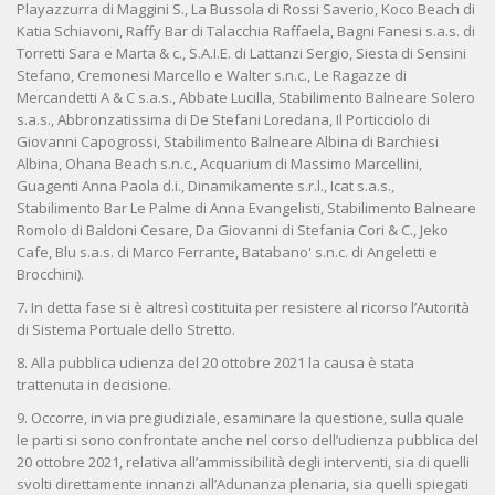
Playazzurra di Maggini S., La Bussola di Rossi Saverio, Koco Beach di
Katia Schiavoni, Raffy Bar di Talacchia Raffaela, Bagni Fanesi s.a.s. di
Torretti Sara e Marta & c., S.A.I.E. di Lattanzi Sergio, Siesta di Sensini
Stefano, Cremonesi Marcello e Walter s.n.c., Le Ragazze di
Mercandetti A & C s.a.s., Abbate Lucilla, Stabilimento Balneare Solero
s.a.s., Abbronzatissima di De Stefani Loredana, Il Porticciolo di
Giovanni Capogrossi, Stabilimento Balneare Albina di Barchiesi
Albina, Ohana Beach s.n.c., Acquarium di Massimo Marcellini,
Guagenti Anna Paola d.i., Dinamikamente s.r.l., Icat s.a.s.,
Stabilimento Bar Le Palme di Anna Evangelisti, Stabilimento Balneare
Romolo di Baldoni Cesare, Da Giovanni di Stefania Cori & C., Jeko
Cafe, Blu s.a.s. di Marco Ferrante, Batabano' s.n.c. di Angeletti e
Brocchini).
7. In detta fase si è altresì costituita per resistere al ricorso l’Autorità
di Sistema Portuale dello Stretto.
8. Alla pubblica udienza del 20 ottobre 2021 la causa è stata
trattenuta in decisione.
9. Occorre, in via pregiudiziale, esaminare la questione, sulla quale
le parti si sono confrontate anche nel corso dell’udienza pubblica del
20 ottobre 2021, relativa all’ammissibilità degli interventi, sia di quelli
svolti direttamente innanzi all’Adunanza plenaria, sia quelli spiegati