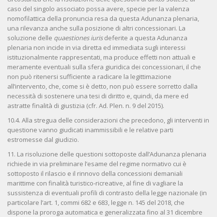
caso del singolo associato possa avere, specie per la valenza
nomofilattica della pronuncia resa da questa Adunanza plenaria,
una rilevanza anche sulla posizione di altri concessionari. La
soluzione delle
quaestiones iuris
deferite a questa Adunanza
plenaria non incide in via diretta ed immediata sugli interessi
istituzionalmente rappresentati, ma produce effetti non attuali e
meramente eventuali sulla sfera giuridica dei concessionari, il che
non può ritenersi sufficiente a radicare la legittimazione
all’intervento, che, come si è detto, non può essere sorretto dalla
necessità di sostenere una tesi di diritto e, quindi, da mere ed
astratte finalità di giustizia (cfr. Ad. Plen. n. 9 del 2015).
10.4. Alla stregua delle considerazioni che precedono, gli interventi in
questione vanno giudicati inammissibili e le relative parti
estromesse dal giudizio.
11. La risoluzione delle questioni sottoposte dall’Adunanza plenaria
richiede in via preliminare l’esame del regime normativo cui è
sottoposto il rilascio e il rinnovo della concessioni demaniali
marittime con finalità turistico-ricreative, al fine di vagliare la
sussistenza di eventuali profili di contrasto della legge nazionale (in
particolare l’art. 1, commi 682 e 683, legge n. 145 del 2018, che
dispone la proroga automatica e generalizzata fino al 31 dicembre