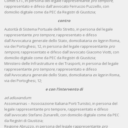
Comet s.r.l., in persona del legale rappresentante
pro tempore
,
rappresentato e difeso dall'avvocato Ferruccio Puzzello, con
domicilio digitale come da PEC da Registri di Giustizia;
contro
Autorità di Sistema Portuale dello Stretto, in persona del legale
rappresentante
pro tempore
, rappresentato e difeso
dall'Avvocatura generale dello Stato, domiciliataria
ex lege
in Roma,
via dei Portoghesi, 12, in persona del legale rappresentante
pro
tempore
, rappresentato e difeso dall'avvocato Giacomo Viotti, con
domicilio digitale come da PEC da Registri di Giustizia;
Ministero delle Infrastrutture e dei Trasporti, in persona del legale
rappresentante
pro tempore
, rappresentato e difeso
dall'Avvocatura generale dello Stato, domiciliataria
ex lege
in Roma,
via dei Portoghesi, 12;
e con l'intervento di
ad adiuvandum
:
Assomarinas – Associazione Italiana Porti Turistici, in persona del
legale rappresentante pro tempore, rappresentato e difeso
dall'avvocato Stefano Zunarelli, con domicilio digitale come da PEC
da Registri di Giustizia;
Regione Abruzzo, in persona del legale rappresentante
pro