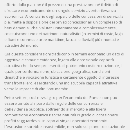
offerto dalla p.a. non è il prezzo di una prestazione né il diritto di
sfruttare economicamente un singolo servizio avente rilevanza
economica. Al contrario degli appalti o delle concessioni di servizi, la
p.a. mette a disposizione dei privati concessionari un complesso di
beni demaniali che, valutati unitariamente e complessivamente,
costituiscono uno dei patrimoni naturalistici (in termini di coste, laghi
e fiumi e connesse aree marittime, lacuali o fluviali) più rinomati e
attrattivi del mondo.
Già queste considerazioni traducono in termini economici un dato di
oggettiva e comune evidenza, legata alla eccezionale capacità
attrattiva che da sempre esercita il patrimonio costiero nazionale, il
quale per conformazione, ubicazione geografica, condizioni
climatiche e vocazione turistica è certamente oggetto di interesse
transfrontaliero, esercitando una indiscutibile capacità attrattiva
verso le imprese di altri Stati membri.
Detto settore, così nevralgico per l’economia del Paese, non può
essere tenuto al riparo dalle regole delle concorrenza e
dell’evidenza pubblica, sottraendo al mercato e alla libera
competizione economica risorse naturali in grado di occasionare
profitti ragguardevoli in capo ai singoli operatori economici.
L’esclusione sarebbe insostenibile, non solo sul piano costituzionale