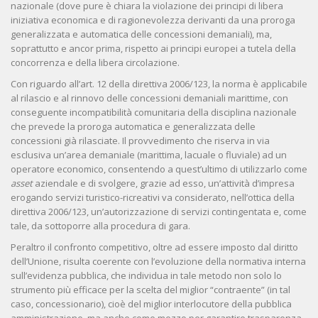
nazionale (dove pure è chiara la violazione dei principi di libera
iniziativa economica e di ragionevolezza derivanti da una proroga
generalizzata e automatica delle concessioni demaniali), ma,
soprattutto e ancor prima, rispetto ai principi europei a tutela della
concorrenza e della libera circolazione.
Con riguardo all’art. 12 della direttiva 2006/123, la norma è applicabile
al rilascio e al rinnovo delle concessioni demaniali marittime, con
conseguente incompatibilità comunitaria della disciplina nazionale
che prevede la proroga automatica e generalizzata delle
concessioni già rilasciate. Il provvedimento che riserva in via
esclusiva un’area demaniale (marittima, lacuale o fluviale) ad un
operatore economico, consentendo a quest’ultimo di utilizzarlo come
asset
aziendale e di svolgere, grazie ad esso, un’attività d’impresa
erogando servizi turistico-ricreativi va considerato, nell’ottica della
direttiva 2006/123, un’autorizzazione di servizi contingentata e, come
tale, da sottoporre alla procedura di gara.
Peraltro il confronto competitivo, oltre ad essere imposto dal diritto
dell’Unione, risulta coerente con l’evoluzione della normativa interna
sull’evidenza pubblica, che individua in tale metodo non solo lo
strumento più efficace per la scelta del miglior “contraente” (in tal
caso, concessionario), cioè del miglior interlocutore della pubblica