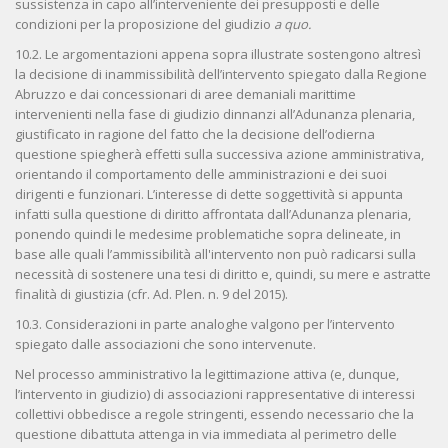
sussistenza in capo all’interveniente dei presupposti e delle
condizioni per la proposizione del giudizio
a quo.
10.2. Le argomentazioni appena sopra illustrate sostengono altresì
la decisione di inammissibilità dell’intervento spiegato dalla Regione
Abruzzo e dai concessionari di aree demaniali marittime
intervenienti nella fase di giudizio dinnanzi all’Adunanza plenaria,
giustificato in ragione del fatto che la decisione dell’odierna
questione spiegherà effetti sulla successiva azione amministrativa,
orientando il comportamento delle amministrazioni e dei suoi
dirigenti e funzionari. L’interesse di dette soggettività si appunta
infatti sulla questione di diritto affrontata dall’Adunanza plenaria,
ponendo quindi le medesime problematiche sopra delineate, in
base alle quali l’ammissibilità all'intervento non può radicarsi sulla
necessità di sostenere una tesi di diritto e, quindi, su mere e astratte
finalità di giustizia (cfr. Ad. Plen. n. 9 del 2015).
10.3. Considerazioni in parte analoghe valgono per l’intervento
spiegato dalle associazioni che sono intervenute.
Nel processo amministrativo la legittimazione attiva (e, dunque,
l’intervento in giudizio) di associazioni rappresentative di interessi
collettivi obbedisce a regole stringenti, essendo necessario che la
questione dibattuta attenga in via immediata al perimetro delle