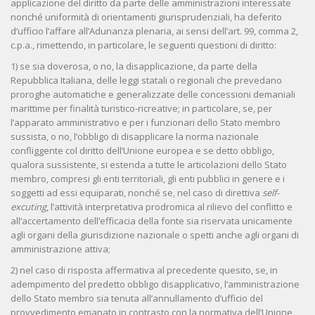
applicazione del diritto da parte delle amministrazioni interessate
nonché uniformità di orientamenti giurisprudenziali, ha deferito
d’ufficio l’affare all’Adunanza plenaria, ai sensi dell’art. 99, comma 2,
c.p.a., rimettendo, in particolare, le seguenti questioni di diritto:
1) se sia doverosa, o no, la disapplicazione, da parte della
Repubblica Italiana, delle leggi statali o regionali che prevedano
proroghe automatiche e generalizzate delle concessioni demaniali
marittime per finalità turistico-ricreative; in particolare, se, per
l’apparato amministrativo e per i funzionari dello Stato membro
sussista, o no, l’obbligo di disapplicare la norma nazionale
confliggente col diritto dell’Unione europea e se detto obbligo,
qualora sussistente, si estenda a tutte le articolazioni dello Stato
membro, compresi gli enti territoriali, gli enti pubblici in genere e i
soggetti ad essi equiparati, nonché se, nel caso di direttiva
self-
excuting
, l’attività interpretativa prodromica al rilievo del conflitto e
all‘accertamento dell’efficacia della fonte sia riservata unicamente
agli organi della giurisdizione nazionale o spetti anche agli organi di
amministrazione attiva;
2) nel caso di risposta affermativa al precedente quesito, se, in
adempimento del predetto obbligo disapplicativo, l’amministrazione
dello Stato membro sia tenuta all’annullamento d’ufficio del
provvedimento emanato in contrasto con la normativa dell’Unione