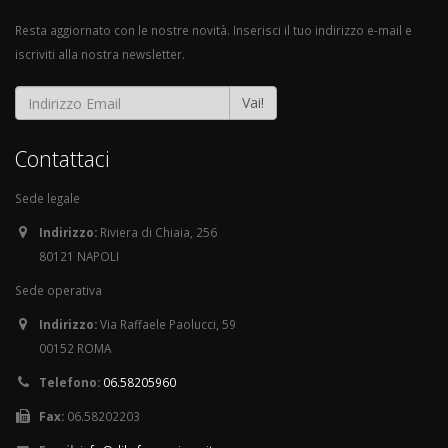
Resta aggiornato con le nostre novità. Inserisci il tuo indirizzo e-mail e
iscriviti alla nostra newsletter.
Vai!
Contattaci
Sede legale
Indirizzo:
Riviera di Chiaia, 256
80121 NAPOLI
Sede operativa
Indirizzo:
Via Raffaele Paolucci, 59
00152 ROMA
Telefono:
06.58205960
Fax:
06.58202203