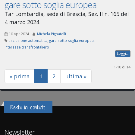
gare sotto soglia europea
Tar Lombardia, sede di Brescia, Sez. II n. 165 del
4 marzo 2024
10 Apr 2024
Michela Pignatelli
esclusione automatica
,
gare sotto soglia europea
,
interesse transfrontaliero
Leggi...
1-10 di 14
(current)
« prima
1
2
ultima »
Resta in contatto!
Newsletter