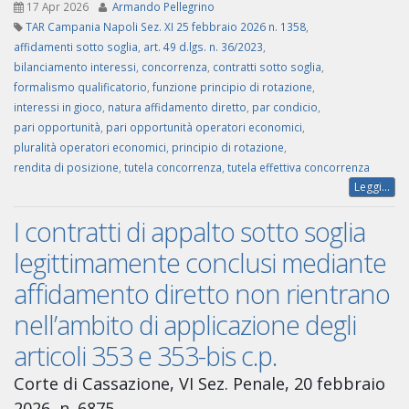
17 Apr 2026
Armando Pellegrino
TAR Campania Napoli Sez. XI 25 febbraio 2026 n. 1358
,
affidamenti sotto soglia
,
art. 49 d.lgs. n. 36/2023
,
bilanciamento interessi
,
concorrenza
,
contratti sotto soglia
,
formalismo qualificatorio
,
funzione principio di rotazione
,
interessi in gioco
,
natura affidamento diretto
,
par condicio
,
pari opportunità
,
pari opportunità operatori economici
,
pluralità operatori economici
,
principio di rotazione
,
rendita di posizione
,
tutela concorrenza
,
tutela effettiva concorrenza
Leggi...
I contratti di appalto sotto soglia
legittimamente conclusi mediante
affidamento diretto non rientrano
nell’ambito di applicazione degli
articoli 353 e 353-bis c.p.
Corte di Cassazione, VI Sez. Penale, 20 febbraio
2026, n. 6875