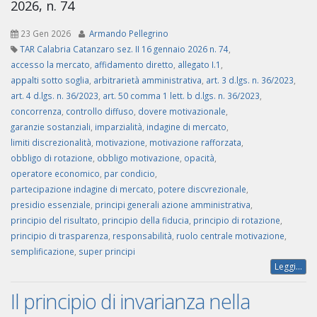
2026, n. 74
23 Gen 2026
Armando Pellegrino
TAR Calabria Catanzaro sez. II 16 gennaio 2026 n. 74
,
accesso la mercato
,
affidamento diretto
,
allegato I.1
,
appalti sotto soglia
,
arbitrarietà amministrativa
,
art. 3 d.lgs. n. 36/2023
,
art. 4 d.lgs. n. 36/2023
,
art. 50 comma 1 lett. b d.lgs. n. 36/2023
,
concorrenza
,
controllo diffuso
,
dovere motivazionale
,
garanzie sostanziali
,
imparzialità
,
indagine di mercato
,
limiti discrezionalità
,
motivazione
,
motivazione rafforzata
,
obbligo di rotazione
,
obbligo motivazione
,
opacità
,
operatore economico
,
par condicio
,
partecipazione indagine di mercato
,
potere discvrezionale
,
presidio essenziale
,
principi generali azione amministrativa
,
principio del risultato
,
principio della fiducia
,
principio di rotazione
,
principio di trasparenza
,
responsabilità
,
ruolo centrale motivazione
,
semplificazione
,
super principi
Leggi...
Il principio di invarianza nella