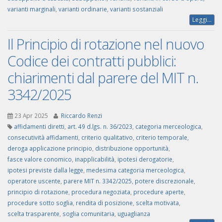
varianti marginali
,
varianti ordinarie
,
varianti sostanziali
Leggi...
Il Principio di rotazione nel nuovo
Codice dei contratti pubblici:
chiarimenti dal parere del MIT n.
3342/2025
23 Apr 2025
Riccardo Renzi
affidamenti diretti
,
art. 49 d.lgs. n. 36/2023
,
categoria merceologica
,
consecutività affidamenti
,
criterio qualitativo
,
criterio temporale
,
deroga applicazione principio
,
distribuzione opportunità
,
fasce valore conomico
,
inapplicabilità
,
ipotesi derogatorie
,
ipotesi previste dalla legge
,
medesima categoria merceologica
,
operatore uscente
,
parere MIT n. 3342/2025
,
potere discrezionale
,
principio di rotazione
,
procedura negoziata
,
procedure aperte
,
procedure sotto soglia
,
rendita di posizione
,
scelta motivata
,
scelta trasparente
,
soglia comunitaria
,
uguaglianza