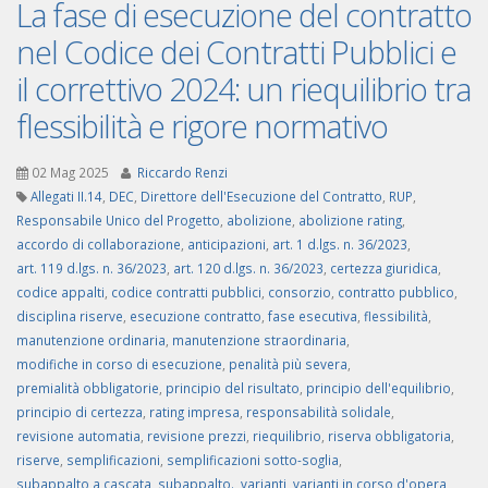
La fase di esecuzione del contratto
nel Codice dei Contratti Pubblici e
il correttivo 2024: un riequilibrio tra
flessibilità e rigore normativo
02 Mag 2025
Riccardo Renzi
Allegati II.14
,
DEC
,
Direttore dell'Esecuzione del Contratto
,
RUP
,
Responsabile Unico del Progetto
,
abolizione
,
abolizione rating
,
accordo di collaborazione
,
anticipazioni
,
art. 1 d.lgs. n. 36/2023
,
art. 119 d.lgs. n. 36/2023
,
art. 120 d.lgs. n. 36/2023
,
certezza giuridica
,
codice appalti
,
codice contratti pubblici
,
consorzio
,
contratto pubblico
,
disciplina riserve
,
esecuzione contratto
,
fase esecutiva
,
flessibilità
,
manutenzione ordinaria
,
manutenzione straordinaria
,
modifiche in corso di esecuzione
,
penalità più severa
,
premialità obbligatorie
,
principio del risultato
,
principio dell'equilibrio
,
principio di certezza
,
rating impresa
,
responsabilità solidale
,
revisione automatia
,
revisione prezzi
,
riequilibrio
,
riserva obbligatoria
,
riserve
,
semplificazioni
,
semplificazioni sotto-soglia
,
subappalto a cascata
,
subappalto.
,
varianti
,
varianti in corso d'opera
,