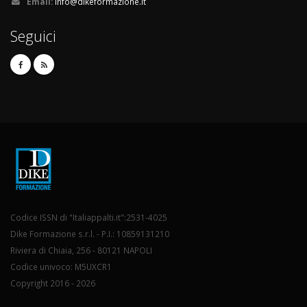
Email:
info@dikeformazione.it
Seguici
Codice ISSN di "Italiappalti.it":2531-4025
Dike Formazione s.r.l. - P.I.: 10859131210
Riviera di Chiaia, 256 - 80121 NAPOLI
Codice univoco: M5UXCR1
Copyright 2016 - 2026