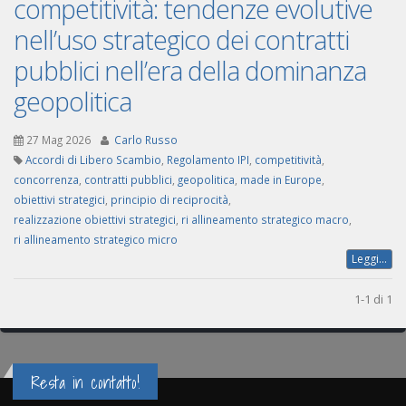
competitività: tendenze evolutive
nell’uso strategico dei contratti
pubblici nell’era della dominanza
geopolitica
27 Mag 2026
Carlo Russo
Accordi di Libero Scambio
,
Regolamento IPI
,
competitività
,
concorrenza
,
contratti pubblici
,
geopolitica
,
made in Europe
,
obiettivi strategici
,
principio di reciprocità
,
realizzazione obiettivi strategici
,
ri allineamento strategico macro
,
ri allineamento strategico micro
Leggi...
1-1 di 1
Resta in contatto!