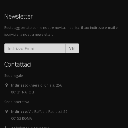
Newsletter
Resta aggiornato con le nostre novità. Inserisci il tuo indirizzo e-mail e
iscriviti alla nostra newsletter.
Vai!
Contattaci
Sede legale
Indirizzo:
Riviera di Chiaia, 256
80121 NAPOLI
Sede operativa
Indirizzo:
Via Raffaele Paolucci, 59
00152 ROMA