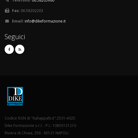
Telefono:
06.58205960
Fax:
06.58202203
Email:
info@dikeformazione.it
Seguici
Codice ISSN di "Italiappalti.it":2531-4025
Dike Formazione s.r.l. - P.I.: 10859131210
Riviera di Chiaia, 256 - 80121 NAPOLI