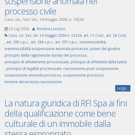
sospensione anomala nel
processo civile
Cass. civ., Sez. Un., 14 maggio 2026, n. 14226
23 Lug 2026
Rosaria Lorusso
Cass. civ. Sez. Un. 14 maggio 2026 n. 14226
,
art. 11 Cost.
,
art. 24 Cost.
,
art. 295 c.p.c.
,
art. 296 c.p.c.
,
art. 297 c.p.c.
,
inammissibilità
,
inammissibilità sospensione anomala processo
,
poteri del giudice
,
principio della ragionevole durata del processo
,
principio di affidamento processuale
,
principio di effettività della tutela
,
principio di legalità processuale
,
riassunzione post sospensione
,
sospensione anomala processo
,
sospensione processo
,
termine decorrenza riassunzione
Leggi...
La natura giuridica di RFI Spa ai fini
della qualificazione come bene
culturale di un immobile dalla
stessa espropriato