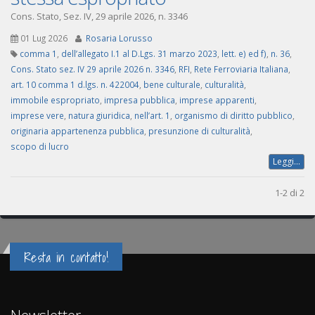
Cons. Stato, Sez. IV, 29 aprile 2026, n. 3346
01 Lug 2026
Rosaria Lorusso
comma 1
,
dell’allegato I.1 al D.Lgs. 31 marzo 2023
,
lett. e) ed f)
,
n. 36
,
Cons. Stato sez. IV 29 aprile 2026 n. 3346
,
RFI
,
Rete Ferroviaria Italiana
,
art. 10 comma 1 d.lgs. n. 422004
,
bene culturale
,
culturalità
,
immobile espropriato
,
impresa pubblica
,
imprese apparenti
,
imprese vere
,
natura giuridica
,
nell’art. 1
,
organismo di diritto pubblico
,
originaria appartenenza pubblica
,
presunzione di culturalità
,
scopo di lucro
Leggi...
1-2 di 2
Resta in contatto!