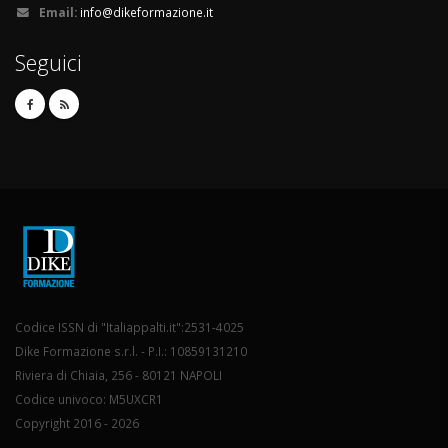
Email:
info@dikeformazione.it
Seguici
Codice ISSN di "Italiappalti.it":2531-4025
Dike Formazione s.r.l. - P.I.: 10859131210
Riviera di Chiaia, 256 - 80121 NAPOLI
Codice univoco: M5UXCR1
Copyright 2016 - 2026