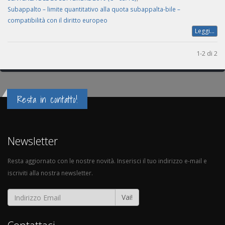
Subappalto – limite quantitativo alla quota subappalta-bile –
compatibilità con il diritto europeo
Leggi...
1-2 di 2
Resta in contatto!
Newsletter
Resta aggiornato con le nostre novità. Inserisci il tuo indirizzo e-mail e
iscriviti alla nostra newsletter.
Vai!