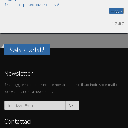
Requisiti di partecipazione
,
sez. V
Leggi...
1-7 di 7
Resta in contatto!
Newsletter
Resta aggiornato con le nostre novità. Inserisci il tuo indirizzo e-mail e
iscriviti alla nostra newsletter.
Vai!
Contattaci