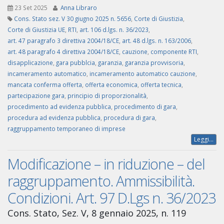
23 Set 2025
Anna Libraro
Cons. Stato sez. V 30 giugno 2025 n. 5656
,
Corte di Giustizia
,
Corte di Giustizia UE
,
RTI
,
art. 106 d.lgs. n. 36/2023
,
art. 47 paragrafo 3 direttiva 2004/18/CE
,
art. 48 d.lgs. n. 163/2006
,
art. 48 paragrafo 4 direttiva 2004/18/CE
,
cauzione
,
componente RTI
,
disapplicazione
,
gara pubblcia
,
garanzia
,
garanzia provvisoria
,
incameramento automatico
,
incameramento automatico cauzione
,
mancata conferma offerta
,
offerta economica
,
offerta tecnica
,
partecipazione gara
,
principio di proporzionalità
,
procedimento ad evidenza pubblica
,
procedimento di gara
,
procedura ad evidenza pubblica
,
procedura di gara
,
raggruppamento temporaneo di imprese
Leggi...
Modificazione – in riduzione – del
raggruppamento. Ammissibilità.
Condizioni. Art. 97 D.Lgs n. 36/2023
Cons. Stato, Sez. V, 8 gennaio 2025, n. 119