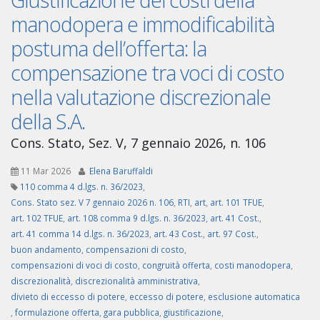
manodopera e immodificabilità
postuma dell’offerta: la
compensazione tra voci di costo
nella valutazione discrezionale
della S.A.
Cons. Stato, Sez. V, 7 gennaio 2026, n. 106
11 Mar 2026
Elena Baruffaldi
110 comma 4 d.lgs. n. 36/2023
,
Cons. Stato sez. V 7 gennaio 2026 n. 106
,
RTI
,
art
,
art. 101 TFUE
,
art. 102 TFUE
,
art. 108 comma 9 d.lgs. n. 36/2023
,
art. 41 Cost.
,
art. 41 comma 14 d.lgs. n. 36/2023
,
art. 43 Cost.
,
art. 97 Cost.
,
buon andamento
,
compensazioni di costo
,
compensazioni di voci di costo
,
congruità offerta
,
costi manodopera
,
discrezionalità
,
discrezionalità amministrativa
,
divieto di eccesso di potere
,
eccesso di potere
,
esclusione automatica
,
formulazione offerta
,
gara pubblica
,
giustificazione
,