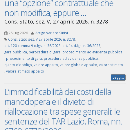
una “opzione” contrattuale che
non modifica, eppure …
Cons. Stato, sez. V, 27 aprile 2026, n. 3278
26 Lug 2026
Arrigo Varlaro Sinisi
Cons. Stato sez. V 27 aprile 2026 n. 3278
,
art. 120 comma 9 d.lgs. n. 36/2023
,
art. 14 d.lgs. n. 36/2023
,
gara pubblica
,
perocedure di gara
,
procedimento ad evidenza pubblica
,
procedimento di gara
,
procedura ad evidenza pubblica
,
quinto d'obbligo
,
valore appalto
,
valore globale appalto
,
valore stimato
,
valore stimato appalto
Leggi...
L’immodificabilità dei costi della
manodopera e il divieto di
riallocazione tra spese generali: le
sentenze del TAR Lazio, Roma, nn.