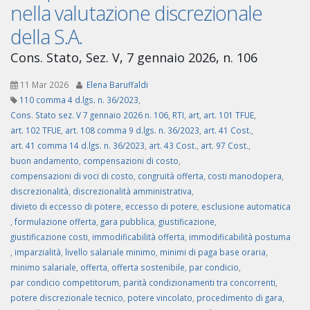
nella valutazione discrezionale
della S.A.
Cons. Stato, Sez. V, 7 gennaio 2026, n. 106
11 Mar 2026
Elena Baruffaldi
110 comma 4 d.lgs. n. 36/2023
,
Cons. Stato sez. V 7 gennaio 2026 n. 106
,
RTI
,
art
,
art. 101 TFUE
,
art. 102 TFUE
,
art. 108 comma 9 d.lgs. n. 36/2023
,
art. 41 Cost.
,
art. 41 comma 14 d.lgs. n. 36/2023
,
art. 43 Cost.
,
art. 97 Cost.
,
buon andamento
,
compensazioni di costo
,
compensazioni di voci di costo
,
congruità offerta
,
costi manodopera
,
discrezionalità
,
discrezionalità amministrativa
,
divieto di eccesso di potere
,
eccesso di potere
,
esclusione automatica
,
formulazione offerta
,
gara pubblica
,
giustificazione
,
giustificazione costi
,
immodificabilità offerta
,
immodificabilità postuma
,
imparzialità
,
livello salariale minimo
,
minimi di paga base oraria
,
minimo salariale
,
offerta
,
offerta sostenibile
,
par condicio
,
par condicio competitorum
,
parità condizionamenti tra concorrenti
,
potere discrezionale tecnico
,
potere vincolato
,
procedimento di gara
,