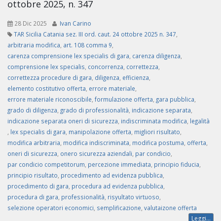
ottobre 2025, n. 347
28 Dic 2025
Ivan Carino
TAR Sicilia Catania sez. III ord. caut. 24 ottobre 2025 n. 347
,
arbitraria modifica
,
art. 108 comma 9
,
carenza comprensione lex specialis di gara
,
carenza diligenza
,
comprensione lex specialis
,
concorrenza
,
correttezza
,
correttezza procedure di gara
,
diligenza
,
efficienza
,
elemento costitutivo offerta
,
errore materiale
,
errore materiale riconoscibile
,
formulazione offerta
,
gara pubblica
,
grado di diligenza
,
grado di professionalità
,
indicazione separata
,
indicazione separata oneri di sicurezza
,
indiscriminata modifica
,
legalità
,
lex specialis di gara
,
manipolazione offerta
,
migliori risultato
,
modifica arbitraria
,
modifica indiscriminata
,
modifica postuma
,
offerta
,
oneri di sicurezza
,
onero sicurezza aziendali
,
par condicio
,
par condicio competitorum
,
percezione immediata
,
principio fiducia
,
principio risultato
,
procedimento ad evidenza pubblica
,
procedimento di gara
,
procedura ad evidenza pubblica
,
procedura di gara
,
professionalità
,
risyultato virtuoso
,
selezione operatori economici
,
semplificazione
,
valutaizone offerta
Leggi...