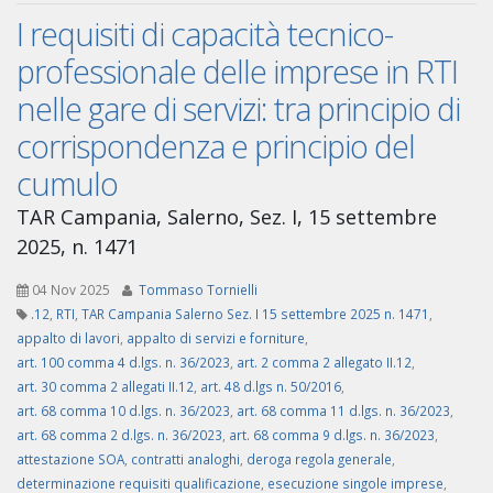
I requisiti di capacità tecnico-
professionale delle imprese in RTI
nelle gare di servizi: tra principio di
corrispondenza e principio del
cumulo
TAR Campania, Salerno, Sez. I, 15 settembre
2025, n. 1471
04 Nov 2025
Tommaso Tornielli
.12
,
RTI
,
TAR Campania Salerno Sez. I 15 settembre 2025 n. 1471
,
appalto di lavori
,
appalto di servizi e forniture
,
art. 100 comma 4 d.lgs. n. 36/2023
,
art. 2 comma 2 allegato II.12
,
art. 30 comma 2 allegati II.12
,
art. 48 d.lgs n. 50/2016
,
art. 68 comma 10 d.lgs. n. 36/2023
,
art. 68 comma 11 d.lgs. n. 36/2023
,
art. 68 comma 2 d.lgs. n. 36/2023
,
art. 68 comma 9 d.lgs. n. 36/2023
,
attestazione SOA
,
contratti analoghi
,
deroga regola generale
,
determinazione requisiti qualificazione
,
esecuzione singole imprese
,