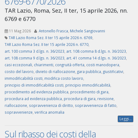
6769-6770/2026
TAR Lazio, Roma, Sez, II ter, 15 aprile 2026, nn.
6769 e 6770
11 Mag 2026
Antonello Frasca
,
Michele Sangiovanni
TAR Lazio Roma Sez. II ter 15 aprile 2026 n. 6769
,
TAR Lazio Roma Sez. II ter 15 aprile 2026 n. 6770
,
art. 100 comma 3 d.lgs. n. 36/2023
,
art. 108 comma 8 d.lgs. n. 36/2023
,
art. 108 comma 9 d.lgs. n. 36/2023
,
art. 41 comma 14 d.lgs. n. 36/2023
,
casi eccezionali
,
chiarimenti
,
congruità offerta
,
costi manodopera
,
costo del lavoro
,
divieto di riallocazione
,
gara pubblica
,
giustificativi
,
immodificabilità costi
,
modifica costo lavoro
,
principio di immodificabilità costi
,
principio immodificabilità
,
procedimento ad evidenza pubblica
,
procedimento di gara
,
procedura ad evidenza pubblica
,
procedura di gara
,
revisione
,
riallocazione
,
sopravvenienza di diritto
,
sopravvenienza di fatto
,
sopravvenienze
,
verifica anomalia
Leggi...
Sul ribasso dei costi della