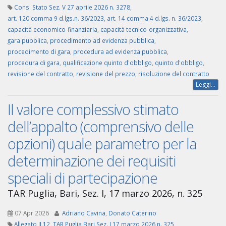
Cons. Stato Sez. V 27 aprile 2026 n. 3278
,
art. 120 comma 9 d.lgs.n. 36/2023
,
art. 14 comma 4 d.lgs. n. 36/2023
,
capacità economico-finanziaria
,
capacità tecnico-organizzativa
,
gara pubblica
,
procedimento ad evidenza pubblica
,
procedimento di gara
,
procedura ad evidenza pubblica
,
procedura di gara
,
qualificazione quinto d'obbligo
,
quinto d'obbligo
,
revisione del contratto
,
revisione del prezzo
,
risoluzione del contratto
Leggi...
Il valore complessivo stimato
dell’appalto (comprensivo delle
opzioni) quale parametro per la
determinazione dei requisiti
speciali di partecipazione
TAR Puglia, Bari, Sez. I, 17 marzo 2026, n. 325
07 Apr 2026
Adriano Cavina
,
Donato Caterino
Allegato II.12
,
TAR Puglia Bari Sez. I 17 marzo 2026 n. 325
,