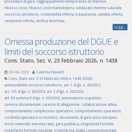
procedura di gara
,
raggruppamento temporaneo di imprese
,
ribasso costi
,
ribasso costi manodopera
,
sindacato minimo salariale
,
soccorso istruttorio
,
sostenibilità offerta
,
trasparenza
,
validità offerta
,
variazione offerta
,
verifica anomalia
Leggi...
Omessa produzione del DGUE e
limiti del soccorso istruttorio
Cons. Stato, Sez. V, 23 febbraio 2026, n. 1438
26 Feb 2026
Caterina Navach
Cons. Stato sez. V 23 febbraio 2026 n. 1438
,
DGUE
,
ammissibilità soccorso istruttorio
,
art. 1 d.lgs. n. 36/2023
,
art. 101 d.lgs. n. 36/2023
,
art. 2 d.lgs. n. 36/2023
,
art. 83 comma 9 d.lgs. n. 50/2016
,
automatismo espulsivo
,
carenza documentale
,
carenze di allegazione
,
collaborazione attiva
,
comportamento complessivo operatore
,
comportamento operatore
,
condotta operatore economico
,
documento di gara unico europeo
,
errori materiali
,
extrema ratio
,
gara pubblica
,
irregolarità formale
,
irregolarità formale sanabile
,
irregolarotà
,
lealtà comportamentale
,