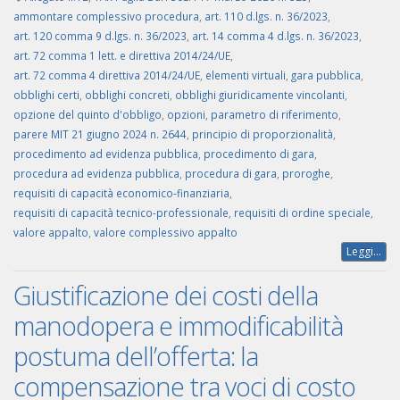
ammontare complessivo procedura
,
art. 110 d.lgs. n. 36/2023
,
art. 120 comma 9 d.lgs. n. 36/2023
,
art. 14 comma 4 d.lgs. n. 36/2023
,
art. 72 comma 1 lett. e direttiva 2014/24/UE
,
art. 72 comma 4 direttiva 2014/24/UE
,
elementi virtuali
,
gara pubblica
,
obblighi certi
,
obblighi concreti
,
obblighi giuridicamente vincolanti
,
opzione del quinto d'obbligo
,
opzioni
,
parametro di riferimento
,
parere MIT 21 giugno 2024 n. 2644
,
principio di proporzionalità
,
procedimento ad evidenza pubblica
,
procedimento di gara
,
procedura ad evidenza pubblica
,
procedura di gara
,
proroghe
,
requisiti di capacità economico-finanziaria
,
requisiti di capacità tecnico-professionale
,
requisiti di ordine speciale
,
valore appalto
,
valore complessivo appalto
Leggi...
Giustificazione dei costi della
manodopera e immodificabilità
postuma dell’offerta: la
compensazione tra voci di costo