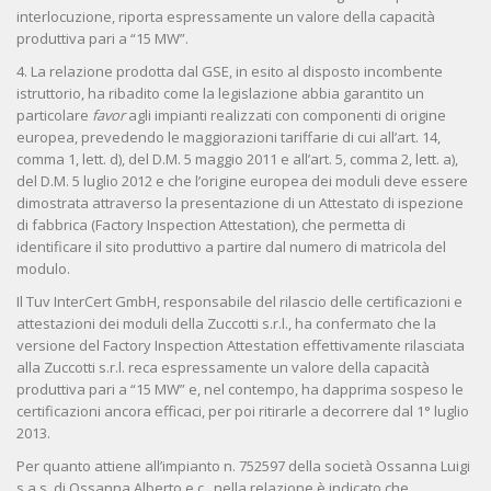
interlocuzione, riporta espressamente un valore della capacità
produttiva pari a “15 MW”.
4. La relazione prodotta dal GSE, in esito al disposto incombente
istruttorio, ha ribadito come la legislazione abbia garantito un
particolare
favor
agli impianti realizzati con componenti di origine
europea, prevedendo le maggiorazioni tariffarie di cui all’art. 14,
comma 1, lett. d), del D.M. 5 maggio 2011 e all’art. 5, comma 2, lett. a),
del D.M. 5 luglio 2012 e che l’origine europea dei moduli deve essere
dimostrata attraverso la presentazione di un Attestato di ispezione
di fabbrica (Factory Inspection Attestation), che permetta di
identificare il sito produttivo a partire dal numero di matricola del
modulo.
Il Tuv InterCert GmbH, responsabile del rilascio delle certificazioni e
attestazioni dei moduli della Zuccotti s.r.l., ha confermato che la
versione del Factory Inspection Attestation effettivamente rilasciata
alla Zuccotti s.r.l. reca espressamente un valore della capacità
produttiva pari a “15 MW” e, nel contempo, ha dapprima sospeso le
certificazioni ancora efficaci, per poi ritirarle a decorrere dal 1° luglio
2013.
Per quanto attiene all’impianto n. 752597 della società Ossanna Luigi
s.a.s. di Ossanna Alberto e c., nella relazione è indicato che,