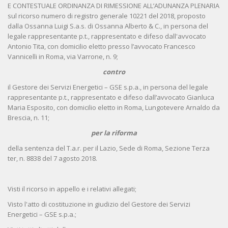
E CONTESTUALE ORDINANZA DI RIMESSIONE ALL’ADUNANZA PLENARIA
sul ricorso numero di registro generale 10221 del 2018, proposto
dalla Ossanna Luigi S.a.s. di Ossanna Alberto & C., in persona del
legale rappresentante p.t., rappresentato e difeso dall'avvocato
Antonio Tita, con domicilio eletto presso l’avvocato Francesco
Vannicelli in Roma, via Varrone, n. 9;
contro
il Gestore dei Servizi Energetici – GSE s.p.a., in persona del legale
rappresentante p.t., rappresentato e difeso dall’avvocato Gianluca
Maria Esposito, con domicilio eletto in Roma, Lungotevere Arnaldo da
Brescia, n. 11;
per la riforma
della sentenza del T.a.r. per il Lazio, Sede di Roma, Sezione Terza
ter, n. 8838 del 7 agosto 2018.
Visti il ricorso in appello e i relativi allegati;
Visto l'atto di costituzione in giudizio del Gestore dei Servizi
Energetici – GSE s.p.a.;