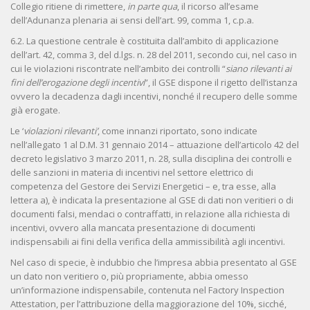
Collegio ritiene di rimettere,
in parte qua
, il ricorso all’esame
dell’Adunanza plenaria ai sensi dell’art. 99, comma 1, c.p.a.
6.2. La questione centrale è costituita dall’ambito di applicazione
dell’art. 42, comma 3, del d.lgs. n. 28 del 2011, secondo cui, nel caso in
cui le violazioni riscontrate nell’ambito dei controlli “
siano rilevanti ai
fini dell’erogazione degli incentivi
”, il GSE dispone il rigetto dell’istanza
ovvero la decadenza dagli incentivi, nonché il recupero delle somme
già erogate.
Le ‘
violazioni rilevanti’
, come innanzi riportato, sono indicate
nell’allegato 1 al D.M. 31 gennaio 2014 – attuazione dell’articolo 42 del
decreto legislativo 3 marzo 2011, n. 28, sulla disciplina dei controlli e
delle sanzioni in materia di incentivi nel settore elettrico di
competenza del Gestore dei Servizi Energetici – e, tra esse, alla
lettera a), è indicata la presentazione al GSE di dati non veritieri o di
documenti falsi, mendaci o contraffatti, in relazione alla richiesta di
incentivi, ovvero alla mancata presentazione di documenti
indispensabili ai fini della verifica della ammissibilità agli incentivi.
Nel caso di specie, è indubbio che l’impresa abbia presentato al GSE
un dato non veritiero o, più propriamente, abbia omesso
un’informazione indispensabile, contenuta nel Factory Inspection
Attestation, per l’attribuzione della maggiorazione del 10%, sicché,