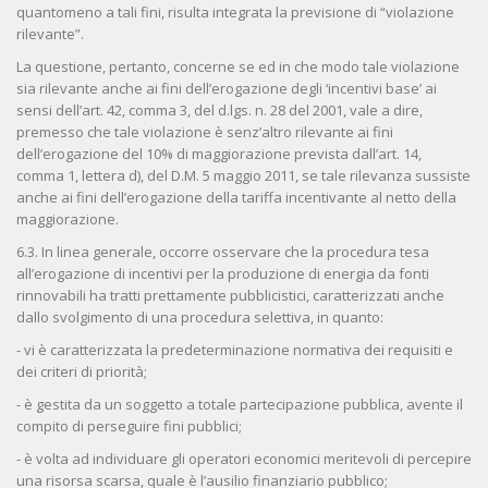
quantomeno a tali fini, risulta integrata la previsione di “violazione
rilevante”.
La questione, pertanto, concerne se ed in che modo tale violazione
sia rilevante anche ai fini dell’erogazione degli ‘incentivi base’ ai
sensi dell’art. 42, comma 3, del d.lgs. n. 28 del 2001, vale a dire,
premesso che tale violazione è senz’altro rilevante ai fini
dell’erogazione del 10% di maggiorazione prevista dall’art. 14,
comma 1, lettera d), del D.M. 5 maggio 2011, se tale rilevanza sussiste
anche ai fini dell’erogazione della tariffa incentivante al netto della
maggiorazione.
6.3. In linea generale, occorre osservare che la procedura tesa
all’erogazione di incentivi per la produzione di energia da fonti
rinnovabili ha tratti prettamente pubblicistici, caratterizzati anche
dallo svolgimento di una procedura selettiva, in quanto:
- vi è caratterizzata la predeterminazione normativa dei requisiti e
dei criteri di priorità;
- è gestita da un soggetto a totale partecipazione pubblica, avente il
compito di perseguire fini pubblici;
- è volta ad individuare gli operatori economici meritevoli di percepire
una risorsa scarsa, quale è l’ausilio finanziario pubblico;