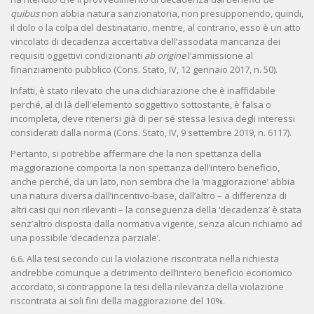
quibus
non abbia natura sanzionatoria, non presupponendo, quindi,
il dolo o la colpa del destinatario, mentre, al contrario, esso è un atto
vincolato di decadenza accertativa dell’assodata mancanza dei
requisiti oggettivi condizionanti
ab origine
l’ammissione al
finanziamento pubblico (Cons. Stato, IV, 12 gennaio 2017, n. 50).
Infatti, è stato rilevato che una dichiarazione che è inaffidabile
perché, al di là dell'elemento soggettivo sottostante, è falsa o
incompleta, deve ritenersi già di per sé stessa lesiva degli interessi
considerati dalla norma (Cons. Stato, IV, 9 settembre 2019, n. 6117).
Pertanto, si potrebbe affermare che la non spettanza della
maggiorazione comporta la non spettanza dell’intero beneficio,
anche perché, da un lato, non sembra che la ‘maggiorazione’ abbia
una natura diversa dall’incentivo-base, dall’altro – a differenza di
altri casi qui non rilevanti – la conseguenza della ‘decadenza’ è stata
senz’altro disposta dalla normativa vigente, senza alcun richiamo ad
una possibile ‘decadenza parziale’.
6.6. Alla tesi secondo cui la violazione riscontrata nella richiesta
andrebbe comunque a detrimento dell’intero beneficio economico
accordato, si contrappone la tesi della rilevanza della violazione
riscontrata ai soli fini della maggiorazione del 10%.