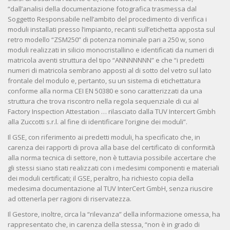
“dall’analisi della documentazione fotografica trasmessa dal
Soggetto Responsabile nell’ambito del procedimento di verifica i
moduli installati presso l’impianto, recanti sull’etichetta apposta sul
retro modello “ZSM250” di potenza nominale pari a 250 w, sono
moduli realizzati in silicio monocristallino e identificati da numeri di
matricola aventi struttura del tipo “ANNNNNNN” e che “i predetti
numeri di matricola sembrano apposti al di sotto del vetro sul lato
frontale del modulo e, pertanto, su un sistema di etichettatura
conforme alla norma CEI EN 50380 e sono caratterizzati da una
struttura che trova riscontro nella regola sequenziale di cui al
Factory Inspection Attestation … rilasciato dalla TUV Intercert Gmbh
alla Zuccotti s.r.l. al fine di identificare l’origine dei moduli”.
Il GSE, con riferimento ai predetti moduli, ha specificato che, in
carenza dei rapporti di prova alla base del certificato di conformità
alla norma tecnica di settore, non è tuttavia possibile accertare che
gli stessi siano stati realizzati con i medesimi componenti e materiali
dei moduli certificati; il GSE, peraltro, ha richiesto copia della
medesima documentazione al TUV InterCert GmbH, senza riuscire
ad ottenerla per ragioni di riservatezza.
Il Gestore, inoltre, circa la “rilevanza” della informazione omessa, ha
rappresentato che, in carenza della stessa, “non è in grado di