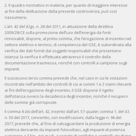
2. Il quadro normativo in materia, per quanto di maggiore interesse
ai fini della delibazione della presente controversia, può così
riassumersi.
L’art. 42 del d.lgs. n. 28 del 2011, in attuazione della direttiva
2009/28/CE sulla promozione dell’uso dell’energia da fonti
rinnovabili, dispone, al primo comma, che l’erogazione di incentivi nel
settore elettrico e termico, di competenza del GSE, è subordinata alla
verifica dei dati forniti dai soggetti responsabili che presentano
istanza; la verifica è effettuata attraverso il controllo della
documentazione trasmessa, nonché con controlli a campione sugli
impianti.
Il successivo terzo comma prevede che, nel caso in cui le violazioni
riscontrate nell’ambito dei controlli di cui ai commi 1 e 2 siano rilevanti
ai fini dell’erogazione degli incentivi, il GSE dispone il rigetto
dell’istanza ovvero la decadenza degli incentivi, nonché il recupero
delle somme già corrisposte.
Il comma 4-
bis
dell’art. 42, inserito dall’art. 57-
quater
, comma 1, del d.l.
n. 50 del 2017, convertito, con modificazioni, dalla legge n. 96 del
2017, prevede che, al fine di salvaguardare la produzione di energia
elettrica derivante da impianti fotovoltaici, agli impianti di potenza
superiore a 3 kw - nei quali, a seguito di verifiche o controlli, risultano