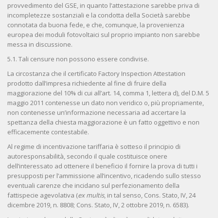
provvedimento del GSE, in quanto l’attestazione sarebbe priva di
incompletezze sostanziali e la condotta della Società sarebbe
connotata da buona fede, e che, comunque, la provenienza
europea dei moduli fotovoltaici sul proprio impianto non sarebbe
messa in discussione.
5.1. Tali censure non possono essere condivise.
La circostanza che il certificato Factory Inspection Attestation
prodotto dall’impresa richiedente al fine di fruire della
maggiorazione del 10% di cui all’art. 14, comma 1, lettera d), del D.M. 5
maggio 2011 contenesse un dato non veridico o, più propriamente,
non contenesse un’informazione necessaria ad accertare la
spettanza della chiesta maggiorazione è un fatto oggettivo e non
efficacemente contestabile.
Al regime di incentivazione tariffaria è sotteso il principio di
autoresponsabilità, secondo il quale costituisce onere
dell’interessato ad ottenere il beneficio il fornire la prova di tutti i
presupposti per l’ammissione all’incentivo, ricadendo sullo stesso
eventuali carenze che incidano sul perfezionamento della
fattispecie agevolativa (
ex multis
, in tal senso, Cons. Stato, IV, 24
dicembre 2019, n. 8808; Cons. Stato, IV, 2 ottobre 2019, n. 6583).