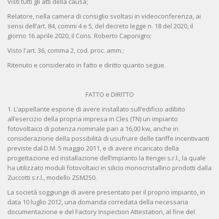
Visti tutti gli atti della causa;
Relatore, nella camera di consiglio svoltasi in videoconferenza, ai
sensi dell’art. 84, commi 4 e 5, del decreto legge n. 18 del 2020, il
giorno 16 aprile 2020, il Cons. Roberto Caponigro;
Visto l'art. 36, comma 2, cod. proc. amm.;
Ritenuto e considerato in fatto e diritto quanto segue.
FATTO e DIRITTO
1. L’appellante espone di avere installato sull’edificio adibito
all’esercizio della propria impresa in Cles (TN) un impianto
fotovoltaico di potenza nominale pari a 16,00 kw, anche in
considerazione della possibilità di usufruire delle tariffe incentivanti
previste dal D.M. 5 maggio 2011, e di avere incaricato della
progettazione ed installazione dell’impianto la Itengei s.r.l., la quale
ha utilizzato moduli fotovoltaici in silicio monocristallino prodotti dalla
Zuccotti s.r.l., modello ZSM250.
La società soggiunge di avere presentato per il proprio impianto, in
data 10 luglio 2012, una domanda corredata della necessaria
documentazione e del Factory Inspection Attestation, al fine del