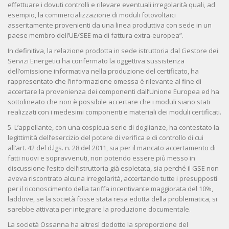
effettuare i dovuti controlli e rilevare eventuali irregolarità quali, ad
esempio, la commercializzazione di moduli fotovoltaici
asseritamente provenienti da una linea produttiva con sede in un
paese membro dell’UE/SEE ma di fattura extra-europea”.
In definitiva, la relazione prodotta in sede istruttoria dal Gestore dei
Servizi Energetici ha confermato la oggettiva sussistenza
dell’omissione informativa nella produzione del certificato, ha
rappresentato che l’informazione omessa è rilevante al fine di
accertare la provenienza dei componenti dall’Unione Europea ed ha
sottolineato che non è possibile accertare che i moduli siano stati
realizzati con i medesimi componenti e materiali dei moduli certificati.
5. L’appellante, con una cospicua serie di doglianze, ha contestato la
legittimità dell’esercizio del potere di verifica e di controllo di cui
all’art. 42 del d.lgs. n. 28 del 2011, sia per il mancato accertamento di
fatti nuovi e sopravvenuti, non potendo essere più messo in
discussione l’esito dell’istruttoria già espletata, sia perché il GSE non
aveva riscontrato alcuna irregolarità, accertando tutte i presupposti
per il riconoscimento della tariffa incentivante maggiorata del 10%,
laddove, se la società fosse stata resa edotta della problematica, si
sarebbe attivata per integrare la produzione documentale.
La società Ossanna ha altresì dedotto la sproporzione del