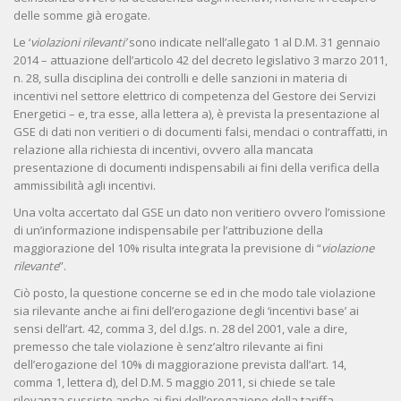
delle somme già erogate.
Le ‘
violazioni rilevanti’
sono indicate nell’allegato 1 al D.M. 31 gennaio
2014 – attuazione dell’articolo 42 del decreto legislativo 3 marzo 2011,
n. 28, sulla disciplina dei controlli e delle sanzioni in materia di
incentivi nel settore elettrico di competenza del Gestore dei Servizi
Energetici – e, tra esse, alla lettera a), è prevista la presentazione al
GSE di dati non veritieri o di documenti falsi, mendaci o contraffatti, in
relazione alla richiesta di incentivi, ovvero alla mancata
presentazione di documenti indispensabili ai fini della verifica della
ammissibilità agli incentivi.
Una volta accertato dal GSE un dato non veritiero ovvero l’omissione
di un’informazione indispensabile per l’attribuzione della
maggiorazione del 10% risulta integrata la previsione di “
violazione
rilevante
”.
Ciò posto, la questione concerne se ed in che modo tale violazione
sia rilevante anche ai fini dell’erogazione degli ‘incentivi base’ ai
sensi dell’art. 42, comma 3, del d.lgs. n. 28 del 2001, vale a dire,
premesso che tale violazione è senz’altro rilevante ai fini
dell’erogazione del 10% di maggiorazione prevista dall’art. 14,
comma 1, lettera d), del D.M. 5 maggio 2011, si chiede se tale
rilevanza sussiste anche ai fini dell’erogazione della tariffa