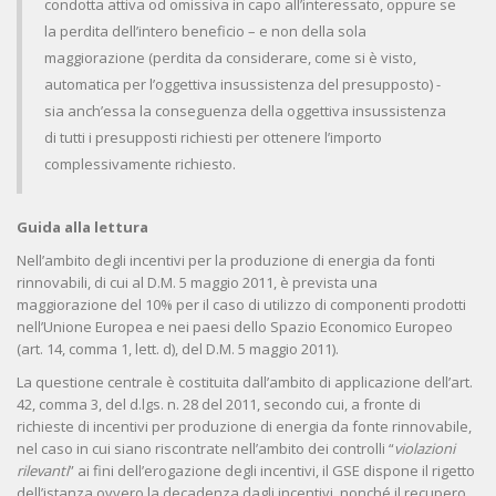
condotta attiva od omissiva in capo all’interessato, oppure se
la perdita dell’intero beneficio – e non della sola
maggiorazione (perdita da considerare, come si è visto,
automatica per l’oggettiva insussistenza del presupposto) -
sia anch’essa la conseguenza della oggettiva insussistenza
di tutti i presupposti richiesti per ottenere l’importo
complessivamente richiesto.
Guida alla lettura
Nell’ambito degli incentivi per la produzione di energia da fonti
rinnovabili, di cui al D.M. 5 maggio 2011, è prevista una
maggiorazione del 10% per il caso di utilizzo di componenti prodotti
nell’Unione Europea e nei paesi dello Spazio Economico Europeo
(art. 14, comma 1, lett. d), del D.M. 5 maggio 2011).
La questione centrale è costituita dall’ambito di applicazione dell’art.
42, comma 3, del d.lgs. n. 28 del 2011, secondo cui, a fronte di
richieste di incentivi per produzione di energia da fonte rinnovabile,
nel caso in cui siano riscontrate nell’ambito dei controlli “
violazioni
rilevanti
” ai fini dell’erogazione degli incentivi, il GSE dispone il rigetto
dell’istanza ovvero la decadenza dagli incentivi, nonché il recupero