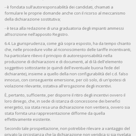
- è fondata sull’autoresponsabilità dei candidati, chiamati a
formulare le proprie domande anche con il ricorso al meccanismo
della dichiarazione sostitutiva;
- è tesa alla redazione di una graduatoria degli impianti ammessi
all’iscrizione nell’apposito Registro.
6.4. La giurisprudenza, come già sopra esposto, ha da tempo chiarito
che, nelle procedure volte al riconoscimento delle tariffe incentivanti,
ha particolare rilievo il principio di autoresponsabilità nella
produzione di dichiarazioni e di documenti, al di là dell'elemento
soggettivo sottostante (e quindi dell'eventuale buona fede del
dichiarante), insieme a quello della non configurabilità del c.d. falso
innocuo, con conseguente emersione, per ciò solo, di un'ipotesi di
violazione rilevante, ostativa all'erogazione degli incentivi.
È, pertanto, sufficiente, per disporre il ritiro degli incentivi ovvero il
loro diniego, che, in sede di istanza di concessione dei benefici
energetici, sia stata resa una dichiarazione non veritiera, ovvero sia
stata fornita una rappresentazione difforme da quella
effettivamente esistente.
Secondo tale prospettazione, non potrebbe rilevare a vantaggio del
privato la circostanza che la dichiarazione non veridica si sia rivelata