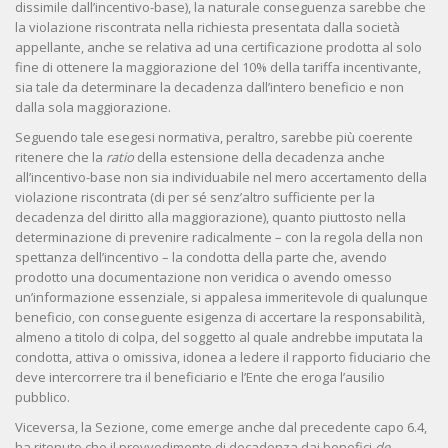
dissimile dall’incentivo-base), la naturale conseguenza sarebbe che
la violazione riscontrata nella richiesta presentata dalla società
appellante, anche se relativa ad una certificazione prodotta al solo
fine di ottenere la maggiorazione del 10% della tariffa incentivante,
sia tale da determinare la decadenza dall’intero beneficio e non
dalla sola maggiorazione.
Seguendo tale esegesi normativa, peraltro, sarebbe più coerente
ritenere che la
ratio
della estensione della decadenza anche
all’incentivo-base non sia individuabile nel mero accertamento della
violazione riscontrata (di per sé senz’altro sufficiente per la
decadenza del diritto alla maggiorazione), quanto piuttosto nella
determinazione di prevenire radicalmente – con la regola della non
spettanza dell’incentivo – la condotta della parte che, avendo
prodotto una documentazione non veridica o avendo omesso
un’informazione essenziale, si appalesa immeritevole di qualunque
beneficio, con conseguente esigenza di accertare la responsabilità,
almeno a titolo di colpa, del soggetto al quale andrebbe imputata la
condotta, attiva o omissiva, idonea a ledere il rapporto fiduciario che
deve intercorrere tra il beneficiario e l’Ente che eroga l’ausilio
pubblico.
Viceversa, la Sezione, come emerge anche dal precedente capo 6.4,
ha ritenuto che il provvedimento di decadenza dai benefici
de