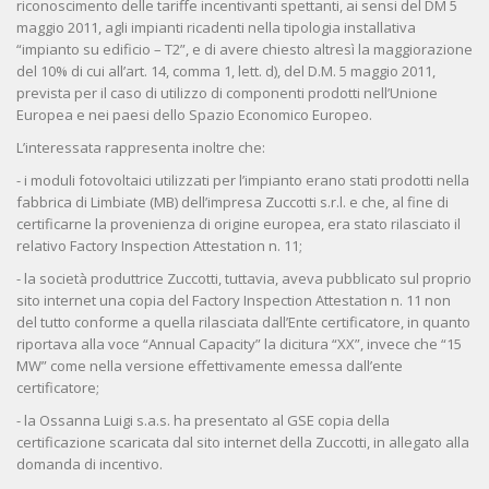
riconoscimento delle tariffe incentivanti spettanti, ai sensi del DM 5
maggio 2011, agli impianti ricadenti nella tipologia installativa
“impianto su edificio – T2”, e di avere chiesto altresì la maggiorazione
del 10% di cui all’art. 14, comma 1, lett. d), del D.M. 5 maggio 2011,
prevista per il caso di utilizzo di componenti prodotti nell’Unione
Europea e nei paesi dello Spazio Economico Europeo.
L’interessata rappresenta inoltre che:
- i moduli fotovoltaici utilizzati per l’impianto erano stati prodotti nella
fabbrica di Limbiate (MB) dell’impresa Zuccotti s.r.l. e che, al fine di
certificarne la provenienza di origine europea, era stato rilasciato il
relativo Factory Inspection Attestation n. 11;
- la società produttrice Zuccotti, tuttavia, aveva pubblicato sul proprio
sito internet una copia del Factory Inspection Attestation n. 11 non
del tutto conforme a quella rilasciata dall’Ente certificatore, in quanto
riportava alla voce “Annual Capacity” la dicitura “XX”, invece che “15
MW” come nella versione effettivamente emessa dall’ente
certificatore;
- la Ossanna Luigi s.a.s. ha presentato al GSE copia della
certificazione scaricata dal sito internet della Zuccotti, in allegato alla
domanda di incentivo.