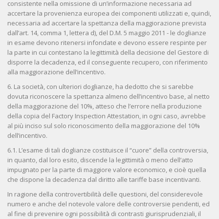
consistente nella omissione di un’informazione necessaria ad
accertare la provenienza europea dei componenti utilizzati e, quindi,
necessaria ad accertare la spettanza della maggiorazione prevista
dall’art. 14, comma 1, lettera d), del D.M. 5 maggio 2011 - le doglianze
in esame devono ritenersi infondate e devono essere respinte per
la parte in cui contestano la legittimità della decisione del Gestore di
disporre la decadenza, ed il conseguente recupero, con riferimento
alla maggiorazione dell’incentivo.
6. La società, con ulteriori doglianze, ha dedotto che si sarebbe
dovuta riconoscere la spettanza almeno dell’incentivo base, al netto
della maggiorazione del 10%, atteso che l’errore nella produzione
della copia del Factory Inspection Attestation, in ogni caso, avrebbe
al più inciso sul solo riconoscimento della maggiorazione del 10%
dell’incentivo.
6.1. L’esame di tali doglianze costituisce il “cuore” della controversia,
in quanto, dal loro esito, discende la legittimità o meno dell’atto
impugnato per la parte di maggiore valore economico, e cioè quella
che dispone la decadenza dal diritto alle tariffe base incentivanti.
In ragione della controvertibilità delle questioni, del considerevole
numero e anche del notevole valore delle controversie pendenti, ed
al fine di prevenire ogni possibilità di contrasti giurisprudenziali, il