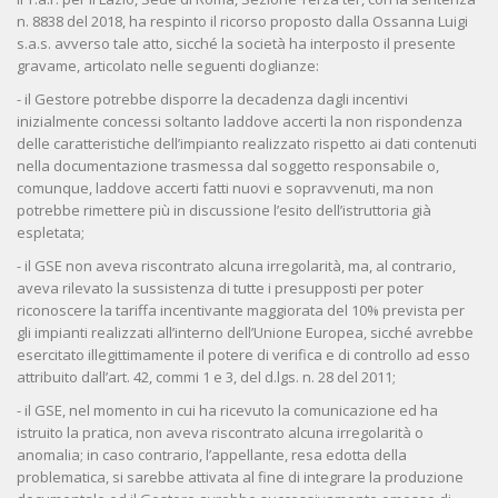
n. 8838 del 2018, ha respinto il ricorso proposto dalla Ossanna Luigi
s.a.s. avverso tale atto, sicché la società ha interposto il presente
gravame, articolato nelle seguenti doglianze:
- il Gestore potrebbe disporre la decadenza dagli incentivi
inizialmente concessi soltanto laddove accerti la non rispondenza
delle caratteristiche dell’impianto realizzato rispetto ai dati contenuti
nella documentazione trasmessa dal soggetto responsabile o,
comunque, laddove accerti fatti nuovi e sopravvenuti, ma non
potrebbe rimettere più in discussione l’esito dell’istruttoria già
espletata;
- il GSE non aveva riscontrato alcuna irregolarità, ma, al contrario,
aveva rilevato la sussistenza di tutte i presupposti per poter
riconoscere la tariffa incentivante maggiorata del 10% prevista per
gli impianti realizzati all’interno dell’Unione Europea, sicché avrebbe
esercitato illegittimamente il potere di verifica e di controllo ad esso
attribuito dall’art. 42, commi 1 e 3, del d.lgs. n. 28 del 2011;
- il GSE, nel momento in cui ha ricevuto la comunicazione ed ha
istruito la pratica, non aveva riscontrato alcuna irregolarità o
anomalia; in caso contrario, l’appellante, resa edotta della
problematica, si sarebbe attivata al fine di integrare la produzione