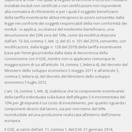
installati moduli non certificati o con certificazioni non rispondenti
alla normativa di riferimento e per i quali il soggetto beneficiario
della tariffa incentivante abbia intrapreso le azioni consentite dalla
legge nei confronti dei soggetti responsabili della non conformità dei
moduli - si applica, su istanza del medesimo beneficiario, una
decurtazione del 20% (ora del 10%, come da modifica disposta
dall’art. 13-
bis
, comma 1, lett. c), del d.l. n. 101 del 2019, convertito, con
modificazioni, dalla legge n. 128 del 2019) della tariffa incentivante
base per l’energia prodotta dalla data di decorrenza della
convenzione con il GSE, mentre non si applicano comunque le
maggiorazioni di cui all’articolo 14, comma 1, lettera d), del decreto del
Ministero dello sviluppo economico 5 maggio 2011 e all’articolo 5,
comma 2, lettera a), del decreto del Ministero dello sviluppo
economico 5 luglio 2012.
L’art. 14, comma 1, lett. d), stabilisce che la componente incentivante
della tariffa individuata sulla base dell’allegato 5 è incrementata del
10% per gli impianti il cui costo di investimento, per quanto riguarda i
componenti diversi dal lavoro, sia per non meno del 60%
riconducibile ad una produzione realizzata all’interno dell’Unione
europea.
Il GSE, ai sensi dell’art. 11, comma 1, del D.M. 31 gennaio 2014,