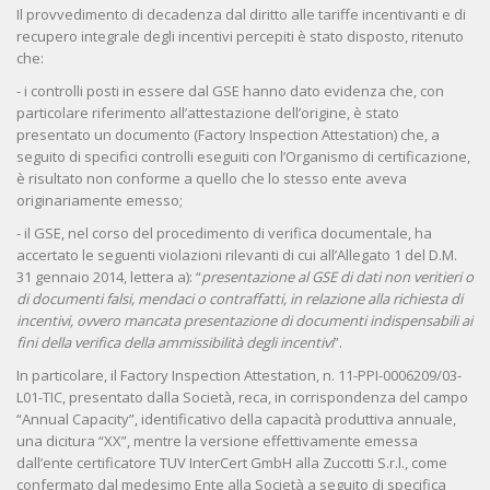
Il provvedimento di decadenza dal diritto alle tariffe incentivanti e di
recupero integrale degli incentivi percepiti è stato disposto, ritenuto
che:
- i controlli posti in essere dal GSE hanno dato evidenza che, con
particolare riferimento all’attestazione dell’origine, è stato
presentato un documento (Factory Inspection Attestation) che, a
seguito di specifici controlli eseguiti con l’Organismo di certificazione,
è risultato non conforme a quello che lo stesso ente aveva
originariamente emesso;
- il GSE, nel corso del procedimento di verifica documentale, ha
accertato le seguenti violazioni rilevanti di cui all’Allegato 1 del D.M.
31 gennaio 2014, lettera a): “
presentazione al GSE di dati non veritieri o
di documenti falsi, mendaci o contraffatti, in relazione alla richiesta di
incentivi, ovvero mancata presentazione di documenti indispensabili ai
fini della verifica della ammissibilità degli incentivi
”.
In particolare, il Factory Inspection Attestation, n. 11-PPI-0006209/03-
L01-TIC, presentato dalla Società, reca, in corrispondenza del campo
“Annual Capacity”, identificativo della capacità produttiva annuale,
una dicitura “XX”, mentre la versione effettivamente emessa
dall’ente certificatore TUV InterCert GmbH alla Zuccotti S.r.l., come
confermato dal medesimo Ente alla Società a seguito di specifica