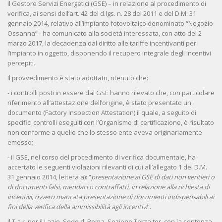
Il Gestore Servizi Energetici (GSE) – in relazione al procedimento di
verifica, ai sensi dell’art. 42 del d.lgs. n. 28 del 2011 e del D.M. 31
gennaio 2014, relativo all’impianto fotovoltaico denominato “Negozio
Ossanna” - ha comunicato alla società interessata, con atto del 2
marzo 2017, la decadenza dal diritto alle tariffe incentivanti per
l’impianto in oggetto, disponendo il recupero integrale degli incentivi
percepiti.
Il provvedimento è stato adottato, ritenuto che:
- i controlli posti in essere dal GSE hanno rilevato che, con particolare
riferimento all’attestazione dell’origine, è stato presentato un
documento (Factory Inspection Attestation) il quale, a seguito di
specifici controlli eseguiti con l’Organismo di certificazione, è risultato
non conforme a quello che lo stesso ente aveva originariamente
emesso;
- il GSE, nel corso del procedimento di verifica documentale, ha
accertato le seguenti violazioni rilevanti di cui all’allegato 1 del D.M.
31 gennaio 2014, lettera a): “
presentazione al GSE di dati non veritieri o
di documenti falsi, mendaci o contraffatti, in relazione alla richiesta di
incentivi, ovvero mancata presentazione di documenti indispensabili ai
fini della verifica della ammissibilità agli incentivi
”.
Il T.a.r. per il Lazio, Sede di Roma, Sezione Terza ter, con la sentenza