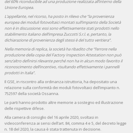
del 60% riconducibile ad una produzione realizzata all’interno della
Unione Europea.
L’appellante, nel ricorso, ha posto in rilievo che “la provenienza
europea dei moduli fotovoltaici montati sull’impianto della Società
non è in discussione: essi sono effettivamente stati prodotti nello
stabilimento italiano dell’impresa Zuccotti S.r.l. e, pertanto, la
dichiarazione di provenienza degli stessi è del tutto veritiera”.
Nella memoria di replica, la società ha ribadito che “l’errore nella
produzione della copia del Factory Inspection Attestation non può
senz’altro definirsi rilevante perché non ha in alcun modo favorito il
riconoscimento dell’incentivo, risultando effettivamente i pannelli
prodotti in Italia”.
Il GSE, in riscontro alla ordinanza istruttoria, ha depositato una
relazione sulla conformità dei moduli fotovoltaici dell’impianto n.
752597 della società Ossanna.
Le parti hanno prodotto altre memorie a sostegno ed illustrazione
delle rispettive difese.
Alla camera di consiglio del 16 aprile 2020, svoltasi in
videoconferenza ai sensi dell’art. 84, comma 4 e 5, del decreto legge
n. 18 del 2020, la causa è stata trattenuta in decisione.