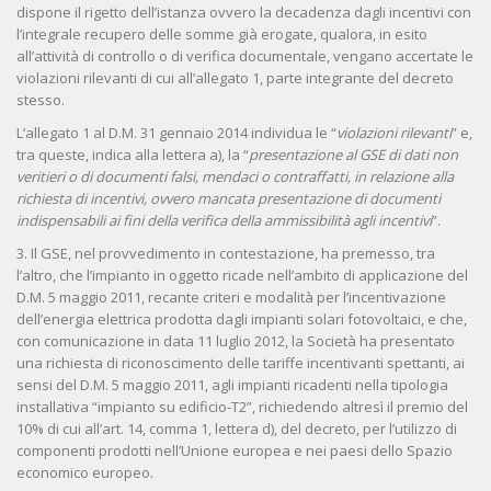
dispone il rigetto dell’istanza ovvero la decadenza dagli incentivi con
l’integrale recupero delle somme già erogate, qualora, in esito
all’attività di controllo o di verifica documentale, vengano accertate le
violazioni rilevanti di cui all’allegato 1, parte integrante del decreto
stesso.
L’allegato 1 al D.M. 31 gennaio 2014 individua le “
violazioni rilevanti
” e,
tra queste, indica alla lettera a), la “
presentazione al GSE di dati non
veritieri o di documenti falsi, mendaci o contraffatti, in relazione alla
richiesta di incentivi, ovvero mancata presentazione di documenti
indispensabili ai fini della verifica della ammissibilità agli incentivi
”.
3. Il GSE, nel provvedimento in contestazione, ha premesso, tra
l’altro, che l’impianto in oggetto ricade nell’ambito di applicazione del
D.M. 5 maggio 2011, recante criteri e modalità per l’incentivazione
dell’energia elettrica prodotta dagli impianti solari fotovoltaici, e che,
con comunicazione in data 11 luglio 2012, la Società ha presentato
una richiesta di riconoscimento delle tariffe incentivanti spettanti, ai
sensi del D.M. 5 maggio 2011, agli impianti ricadenti nella tipologia
installativa “impianto su edificio-T2”, richiedendo altresì il premio del
10% di cui all’art. 14, comma 1, lettera d), del decreto, per l’utilizzo di
componenti prodotti nell’Unione europea e nei paesi dello Spazio
economico europeo.