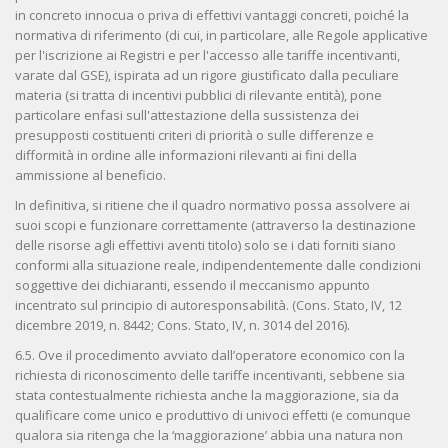
in concreto innocua o priva di effettivi vantaggi concreti, poiché la
normativa di riferimento (di cui, in particolare, alle Regole applicative
per l'iscrizione ai Registri e per l'accesso alle tariffe incentivanti,
varate dal GSE), ispirata ad un rigore giustificato dalla peculiare
materia (si tratta di incentivi pubblici di rilevante entità), pone
particolare enfasi sull'attestazione della sussistenza dei
presupposti costituenti criteri di priorità o sulle differenze e
difformità in ordine alle informazioni rilevanti ai fini della
ammissione al beneficio.
In definitiva, si ritiene che il quadro normativo possa assolvere ai
suoi scopi e funzionare correttamente (attraverso la destinazione
delle risorse agli effettivi aventi titolo) solo se i dati forniti siano
conformi alla situazione reale, indipendentemente dalle condizioni
soggettive dei dichiaranti, essendo il meccanismo appunto
incentrato sul principio di autoresponsabilità. (Cons. Stato, IV, 12
dicembre 2019, n. 8442; Cons. Stato, IV, n. 3014 del 2016).
6.5. Ove il procedimento avviato dall’operatore economico con la
richiesta di riconoscimento delle tariffe incentivanti, sebbene sia
stata contestualmente richiesta anche la maggiorazione, sia da
qualificare come unico e produttivo di univoci effetti (e comunque
qualora sia ritenga che la ‘maggiorazione’ abbia una natura non