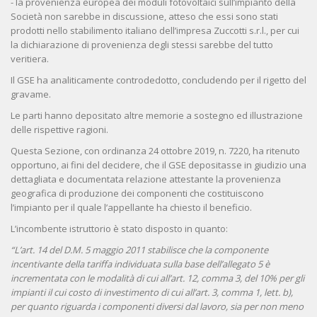
- la provenienza europea dei moduli fotovoltaici sull’impianto della
Società non sarebbe in discussione, atteso che essi sono stati
prodotti nello stabilimento italiano dell’impresa Zuccotti s.r.l., per cui
la dichiarazione di provenienza degli stessi sarebbe del tutto
veritiera.
Il GSE ha analiticamente controdedotto, concludendo per il rigetto del
gravame.
Le parti hanno depositato altre memorie a sostegno ed illustrazione
delle rispettive ragioni.
Questa Sezione, con ordinanza 24 ottobre 2019, n. 7220, ha ritenuto
opportuno, ai fini del decidere, che il GSE depositasse in giudizio una
dettagliata e documentata relazione attestante la provenienza
geografica di produzione dei componenti che costituiscono
l’impianto per il quale l’appellante ha chiesto il beneficio.
L’incombente istruttorio è stato disposto in quanto:
“L’art. 14 del D.M. 5 maggio 2011 stabilisce che la componente
incentivante della tariffa individuata sulla base dell’allegato 5 è
incrementata con le modalità di cui all’art. 12, comma 3, del 10% per gli
impianti il cui costo di investimento di cui all’art. 3, comma 1, lett. b),
per quanto riguarda i componenti diversi dal lavoro, sia per non meno