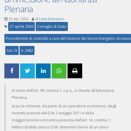
Plenaria
29 Apr 2020
di
Licia Grassucci
27 aprile 2020
Consiglio di Stato
Procedimenti di controllo a cura del Gestore dei Servizi Energetici: di nuovo
Sez. IV
n. 2682
Ai sensi dell’art. 99, comma 1, c.p.a., si chiede all’Adunanza
Plenaria:
a) se la richiesta, da parte di un operatore economico, degli
incentivi previsti dal D.M. 5 maggio 2011 e della
maggiorazione economica prevista dall’art. 14, comma 1,
lettera d) dello stesso D.M. determini l’avvio di un unico