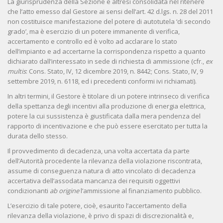
La giurisprudenza della Sezione è altresì consolidata nel ritenere
che l’atto emesso dal Gestore ai sensi dell’art. 42 d.lgs. n. 28 del 2011
non costituisce manifestazione del potere di autotutela ‘di secondo
grado’, ma è esercizio di un potere immanente di verifica,
accertamento e controllo ed è volto ad acclarare lo stato
dell’impianto e ad accertarne la corrispondenza rispetto a quanto
dichiarato dall’interessato in sede di richiesta di ammissione (cfr.,
ex
multis
: Cons. Stato, IV, 12 dicembre 2019, n. 8442; Cons. Stato, IV, 9
settembre 2019, n. 6118, ed i precedenti conformi ivi richiamati).
In altri termini, il Gestore è titolare di un potere intrinseco di verifica
della spettanza degli incentivi alla produzione di energia elettrica,
potere la cui sussistenza è giustificata dalla mera pendenza del
rapporto di incentivazione e che può essere esercitato per tutta la
durata dello stesso.
Il provvedimento di decadenza, una volta accertata da parte
dell’Autorità procedente la rilevanza della violazione riscontrata,
assume di conseguenza natura di atto vincolato di decadenza
accertativa dell’assodata mancanza dei requisiti oggettivi
condizionanti
ab origine
l’ammissione al finanziamento pubblico.
L’esercizio di tale potere, cioè, esaurito l’accertamento della
rilevanza della violazione, è privo di spazi di discrezionalità e,