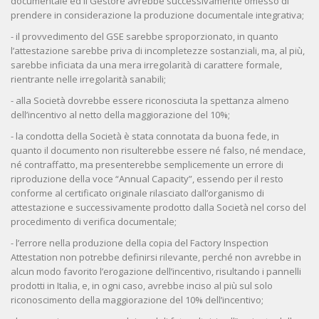
documentale ed il Gestore avrebbe successivamente omesso di
prendere in considerazione la produzione documentale integrativa;
- il provvedimento del GSE sarebbe sproporzionato, in quanto
l’attestazione sarebbe priva di incompletezze sostanziali, ma, al più,
sarebbe inficiata da una mera irregolarità di carattere formale,
rientrante nelle irregolarità sanabili;
- alla Società dovrebbe essere riconosciuta la spettanza almeno
dell’incentivo al netto della maggiorazione del 10%;
- la condotta della Società è stata connotata da buona fede, in
quanto il documento non risulterebbe essere né falso, né mendace,
né contraffatto, ma presenterebbe semplicemente un errore di
riproduzione della voce “Annual Capacity”, essendo per il resto
conforme al certificato originale rilasciato dall’organismo di
attestazione e successivamente prodotto dalla Società nel corso del
procedimento di verifica documentale;
- l’errore nella produzione della copia del Factory Inspection
Attestation non potrebbe definirsi rilevante, perché non avrebbe in
alcun modo favorito l’erogazione dell’incentivo, risultando i pannelli
prodotti in Italia, e, in ogni caso, avrebbe inciso al più sul solo
riconoscimento della maggiorazione del 10% dell’incentivo;