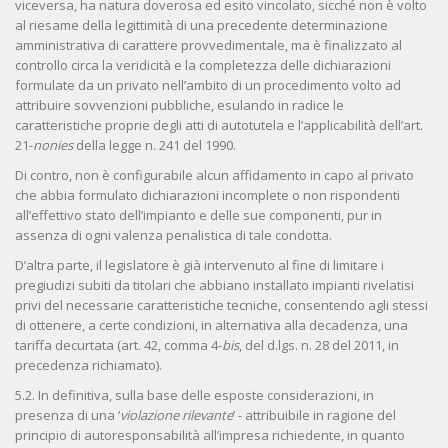
viceversa, ha natura doverosa ed esito vincolato, sicché non è volto
al riesame della legittimità di una precedente determinazione
amministrativa di carattere provvedimentale, ma è finalizzato al
controllo circa la veridicità e la completezza delle dichiarazioni
formulate da un privato nell’ambito di un procedimento volto ad
attribuire sovvenzioni pubbliche, esulando in radice le
caratteristiche proprie degli atti di autotutela e l’applicabilità dell’art.
21-
nonies
della legge n. 241 del 1990.
Di contro, non è configurabile alcun affidamento in capo al privato
che abbia formulato dichiarazioni incomplete o non rispondenti
all’effettivo stato dell’impianto e delle sue componenti, pur in
assenza di ogni valenza penalistica di tale condotta.
D’altra parte, il legislatore è già intervenuto al fine di limitare i
pregiudizi subiti da titolari che abbiano installato impianti rivelatisi
privi del necessarie caratteristiche tecniche, consentendo agli stessi
di ottenere, a certe condizioni, in alternativa alla decadenza, una
tariffa decurtata (art. 42, comma 4-
bis
, del d.lgs. n. 28 del 2011, in
precedenza richiamato).
5.2. In definitiva, sulla base delle esposte considerazioni, in
presenza di una ‘
violazione rilevante
’ - attribuibile in ragione del
principio di autoresponsabilità all’impresa richiedente, in quanto