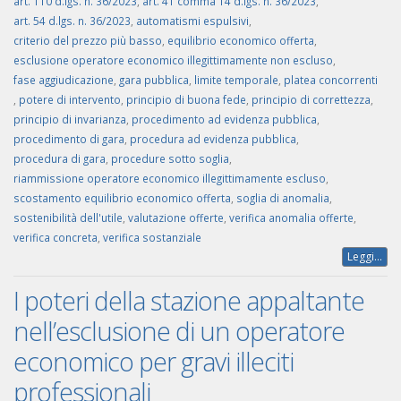
art. 110 d.lgs. n. 36/2023
,
art. 41 comma 14 d.lgs. n. 36/2023
,
art. 54 d.lgs. n. 36/2023
,
automatismi espulsivi
,
criterio del prezzo più basso
,
equilibrio economico offerta
,
esclusione operatore economico illegittimamente non escluso
,
fase aggiudicazione
,
gara pubblica
,
limite temporale
,
platea concorrenti
,
potere di intervento
,
principio di buona fede
,
principio di correttezza
,
principio di invarianza
,
procedimento ad evidenza pubblica
,
procedimento di gara
,
procedura ad evidenza pubblica
,
procedura di gara
,
procedure sotto soglia
,
riammissione operatore economico illegittimamente escluso
,
scostamento equilibrio economico offerta
,
soglia di anomalia
,
sostenibilità dell'utile
,
valutazione offerte
,
verifica anomalia offerte
,
verifica concreta
,
verifica sostanziale
Leggi...
I poteri della stazione appaltante
nell’esclusione di un operatore
economico per gravi illeciti
professionali