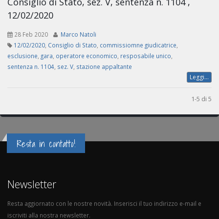
Consiglio di Stato, sez. V, sentenza n. 1104 ,
12/02/2020
28 Feb 2020
Marco Natoli
12/02/2020
,
Consiglio di Stato
,
commissiomne giudicatrice
,
esclusione
,
gara
,
operatore economico
,
resposabile unico
,
sentenza n. 1104
,
sez. V
,
stazione appaltante
Leggi...
1-5 di 5
Resta in contatto!
Newsletter
Resta aggiornato con le nostre novità. Inserisci il tuo indirizzo e-mail e
iscriviti alla nostra newsletter.