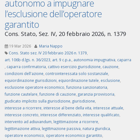
autonomo a impugnare
l’esclusione dell’operatore
garantito
Cons. Stato, Sez. IV, 20 febbraio 2026, n. 1379
19 Mar 2026
Maria Nappo
Cons. Stato sez. IV 20 febbraio 2026 n. 1379
,
art. 106b d.lgs. n. 36/2023
,
art. 9 c.p.a.
,
autonomia impugnativa
,
caparra
,
caparra confirmatoria
,
cattivo esercizio giurisdizione
,
cauzione
,
condizioni dell'azione
,
controinteressata solo sostanziale
,
equiordinazione giurisdizioni
,
equiordinazione tutele
,
esclusione
,
esclusione operatore economico
,
funziona sanzionatoria
,
funzione cautelare
,
funzione di cauzione
,
garanzia provvisoria
,
giudicato implicito sulla giurisdizione
,
giurisdizione
,
interesse a ricorrere
,
interesse al bene della vita
,
interesse attuale
,
interesse concreto
,
interesse differenziato
,
interesse qualificato
,
intervento ad adiuvandum
,
legittimazione a ricorrere
,
legittimazione attiva
,
legittmazione passiva
,
natura giuridica
,
operatore economico
,
operatore economico garantito
,