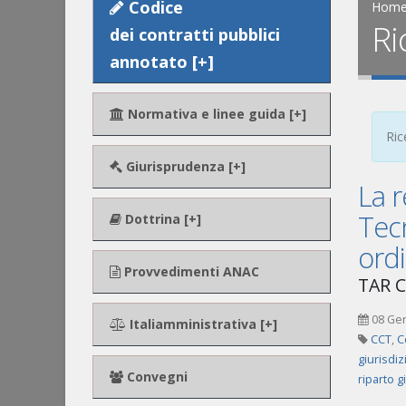
Codice
Hom
Ri
dei contratti pubblici
annotato [+]
Normativa e linee guida [+]
Ric
Giurisprudenza [+]
La r
Tecn
Dottrina [+]
ordi
Provvedimenti ANAC
TAR C
08 Ge
Italiamministrativa [+]
CCT
,
C
giurisdi
Convegni
riparto g