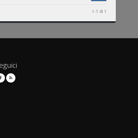
1-1 di 1
eguici