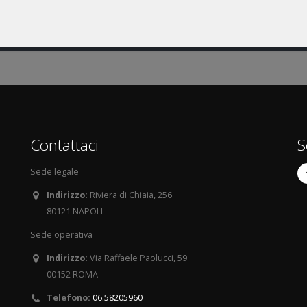
Contattaci
S
Sede legale
Indirizzo:
Riviera di Chiaia, 256
80121 NAPOLI
Sede operativa
Indirizzo:
Via Raffaele Paolucci, 59
00152 ROMA
Telefono:
06.58205960