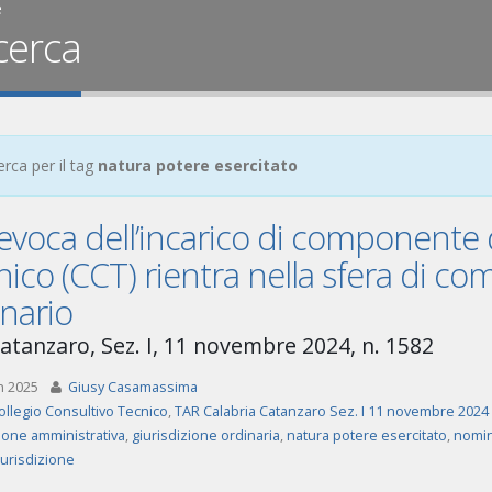
e
cerca
erca per il tag
natura potere esercitato
evoca dell’incarico di componente 
ico (CCT) rientra nella sfera di c
nario
atanzaro, Sez. I, 11 novembre 2024, n. 1582
n 2025
Giusy Casamassima
ollegio Consultivo Tecnico
,
TAR Calabria Catanzaro Sez. I 11 novembre 2024 
zione amministrativa
,
giurisdizione ordinaria
,
natura potere esercitato
,
nomi
iurisdizione