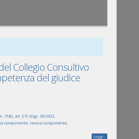
del Collegio Consultivo
ompetenza del giudice
n. 1582
,
art. 215 d.lgs. 36/2023
,
na componente
,
revoca componente
,
Leggi...