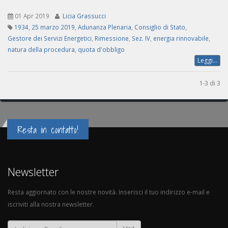
01 Apr 2019
Licia Grassucci
1934
,
25 marzo 2019
,
Adunanza Plenaria
,
Consiglio di Stato
,
Gestore dei Servizi Energetici
,
Rimessione
,
Sez. IV
,
energia rinnovabile
,
natura della procedura
,
quota d'obbligo
Leggi...
1-3 di 3
Resta in contatto!
Newsletter
Resta aggiornato con le nostre novità. Inserisci il tuo indirizzo e-mail e
iscriviti alla nostra newsletter.